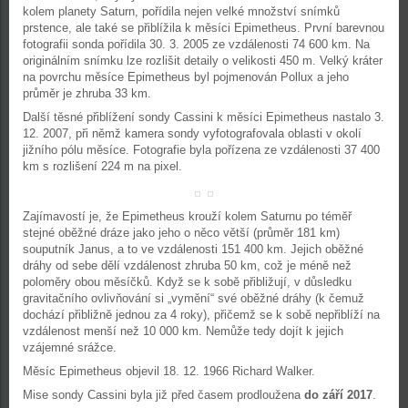
kolem planety Saturn, pořídila nejen velké množství snímků
prstence, ale také se přiblížila k měsíci Epimetheus. První barevnou
fotografii sonda pořídila 30. 3. 2005 ze vzdálenosti 74 600 km. Na
originálním snímku lze rozlišit detaily o velikosti 450 m. Velký kráter
na povrchu měsíce Epimetheus byl pojmenován Pollux a jeho
průměr je zhruba 33 km.
Další těsné přiblížení sondy Cassini k měsíci Epimetheus nastalo 3.
12. 2007, při němž kamera sondy vyfotografovala oblasti v okolí
jižního pólu měsíce. Fotografie byla pořízena ze vzdálenosti 37 400
km s rozlišení 224 m na pixel.
Zajímavostí je, že Epimetheus krouží kolem Saturnu po téměř
stejné oběžné dráze jako jeho o něco větší (průměr 181 km)
souputník Janus, a to ve vzdálenosti 151 400 km. Jejich oběžné
dráhy od sebe dělí vzdálenost zhruba 50 km, což je méně než
poloměry obou měsíčků. Když se k sobě přibližují, v důsledku
gravitačního ovlivňování si „vymění“ své oběžné dráhy (k čemuž
dochází přibližně jednou za 4 roky), přičemž se k sobě nepřiblíží na
vzdálenost menší než 10 000 km. Nemůže tedy dojít k jejich
vzájemné srážce.
Měsíc Epimetheus objevil 18. 12. 1966 Richard Walker.
Mise sondy Cassini byla již před časem prodloužena
do září 2017
.