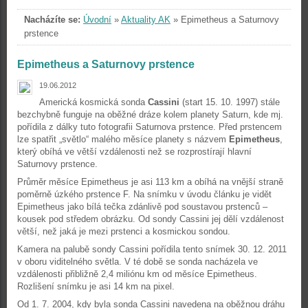
Nacházíte se:
Úvodní
»
Aktuality AK
»
Epimetheus a Saturnovy
prstence
Epimetheus a Saturnovy prstence
19.06.2012
Americká kosmická sonda
Cassini
(start 15. 10. 1997) stále
bezchybně funguje na oběžné dráze kolem planety Saturn, kde mj.
pořídila z dálky tuto fotografii Saturnova prstence. Před prstencem
lze spatřit „světlo“ malého měsíce planety s názvem
Epimetheus
,
který obíhá ve větší vzdálenosti než se rozprostírají hlavní
Saturnovy prstence.
Průměr měsíce Epimetheus je asi 113 km a obíhá na vnější straně
poměrně úzkého prstence F. Na snímku v úvodu článku je vidět
Epimetheus jako bílá tečka zdánlivě pod soustavou prstenců –
kousek pod středem obrázku. Od sondy Cassini jej dělí vzdálenost
větší, než jaká je mezi prstenci a kosmickou sondou.
Kamera na palubě sondy Cassini pořídila tento snímek 30. 12. 2011
v oboru viditelného světla. V té době se sonda nacházela ve
vzdálenosti přibližně 2,4 miliónu km od měsíce Epimetheus.
Rozlišení snímku je asi 14 km na pixel.
Od 1. 7. 2004, kdy byla sonda Cassini navedena na oběžnou dráhu