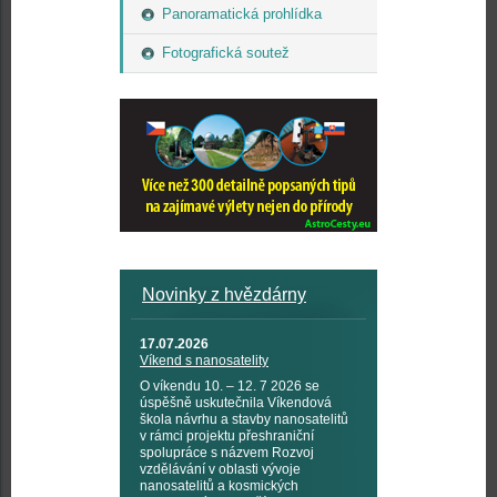
Panoramatická prohlídka
Fotografická soutež
Novinky z hvězdárny
17.07.2026
Víkend s nanosatelity
O víkendu 10. – 12. 7 2026 se
úspěšně uskutečnila Víkendová
škola návrhu a stavby nanosatelitů
v rámci projektu přeshraniční
spolupráce s názvem Rozvoj
vzdělávání v oblasti vývoje
nanosatelitů a kosmických