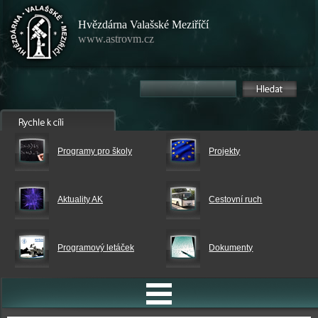
Hvězdárna Valašské Meziříčí
www.astrovm.cz
Programy pro školy
Projekty
Aktuality AK
Cestovní ruch
Programový letáček
Dokumenty