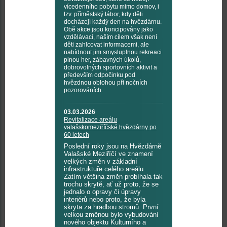
vícedenního pobytu mimo domov, i
tzv. příměstský tábor, kdy děti
docházejí každý den na hvězdárnu.
Obě akce jsou koncipovány jako
vzdělávací, naším cílem však není
děti zahlcovat informacemi, ale
nabídnout jim smysluplnou rekreaci
plnou her, zábavných úkolů,
dobrovolných sportovních aktivit a
především odpočinku pod
hvězdnou oblohou při nočních
pozorováních.
03.03.2026
Revitalizace areálu
valašskomeziříčské hvězdárny po
60 letech
Poslední roky jsou na Hvězdárně
Valašské Meziříčí ve znamení
velkých změn v základní
infrastruktuře celého areálu.
Zatím většina změn probíhala tak
trochu skrytě, ať už proto, že se
jednalo o opravy či úpravy
interiérů nebo proto, že byla
skryta za hradbou stromů. První
velkou změnou bylo vybudování
nového objektu Kulturního a