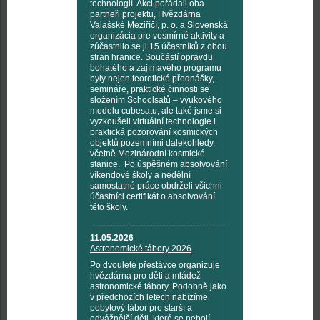
technologií. Akci pořádali oba
partneři projektu, Hvězdárna
Valašské Meziříčí, p. o. a Slovenská
organizácia pre vesmírné aktivity a
zúčastnilo se ji 15 účastníků z obou
stran hranice. Součástí opravdu
bohatého a zajímavého programu
byly nejen teoretické přednášky,
semináře, praktické činnosti se
složením Schoolsatů – výukového
modelu cubesatu, ale také jsme si
vyzkoušeli virtuální technologie i
praktická pozorování kosmických
objektů pozemními dalekohledy,
včetně Mezinárodní kosmické
stanice. Po úspěšném absolvování
víkendové školy a nedělní
samostatné práce obdrželi všichni
účastníci certifikát o absolvování
této školy.
11.05.2026
Astronomické tábory 2026
Po dvouleté přestávce organizuje
hvězdárna pro děti a mládež
astronomické tábory. Podobně jako
v předchozích letech nabízíme
pobytový tábor pro starší a
odvážnější děti, které se nebojí