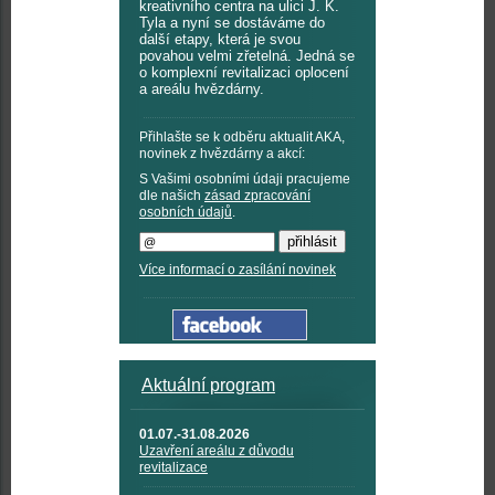
kreativního centra na ulici J. K.
Tyla a nyní se dostáváme do
další etapy, která je svou
povahou velmi zřetelná. Jedná se
o komplexní revitalizaci oplocení
a areálu hvězdárny.
Přihlašte se k odběru aktualit AKA,
novinek z hvězdárny a akcí:
S Vašimi osobními údaji pracujeme
dle našich
zásad zpracování
osobních údajů
.
Více informací o zasílání novinek
Aktuální program
01.07.-31.08.2026
Uzavření areálu z důvodu
revitalizace