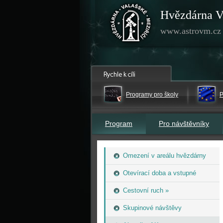
Hvězdárna V
www.astrovm.cz
Programy pro školy
P
Program
Pro návštěvníky
Omezení v areálu hvězdárny
Otevírací doba a vstupné
Cestovní ruch »
Skupinové návštěvy