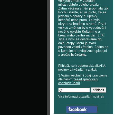
velkých změn v základní
infrastruktuře celého areálu.
Zatím většina změn probíhala tak
trochu skrytě, ať už proto, že se
jednalo o opravy či úpravy
interiérů nebo proto, že byla
skryta za hradbou stromů. První
velkou změnou bylo vybudování
nového objektu Kulturního a
kreativního centra na ulici J. K.
Tyla a nyní se dostáváme do
další etapy, která je svou
povahou velmi zřetelná. Jedná se
o komplexní revitalizaci oplocení
a areálu hvězdárny.
Přihlašte se k odběru aktualit AKA,
novinek z hvězdárny a akcí:
S Vašimi osobními údaji pracujeme
dle našich
zásad zpracování
osobních údajů
.
Více informací o zasílání novinek