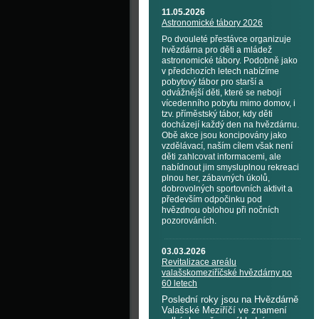
11.05.2026
Astronomické tábory 2026
Po dvouleté přestávce organizuje
hvězdárna pro děti a mládež
astronomické tábory. Podobně jako
v předchozích letech nabízíme
pobytový tábor pro starší a
odvážnější děti, které se nebojí
vícedenního pobytu mimo domov, i
tzv. příměstský tábor, kdy děti
docházejí každý den na hvězdárnu.
Obě akce jsou koncipovány jako
vzdělávací, naším cílem však není
děti zahlcovat informacemi, ale
nabídnout jim smysluplnou rekreaci
plnou her, zábavných úkolů,
dobrovolných sportovních aktivit a
především odpočinku pod
hvězdnou oblohou při nočních
pozorováních.
03.03.2026
Revitalizace areálu
valašskomeziříčské hvězdárny po
60 letech
Poslední roky jsou na Hvězdárně
Valašské Meziříčí ve znamení