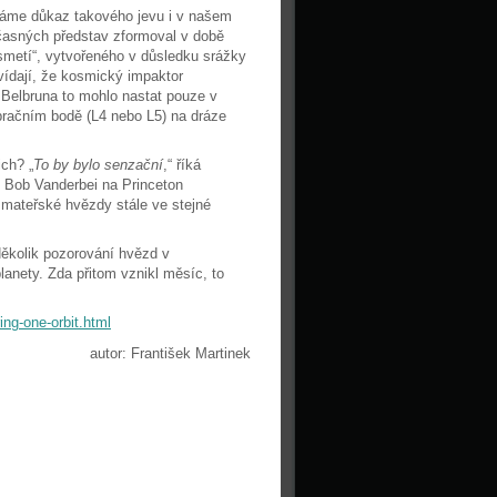
 máme důkaz takového jevu i v našem
časných představ zformoval v době
smetí“, vytvořeného v důsledku srážky
ídají, že kosmický impaktor
 Belbruna to mohlo nastat pouze v
bračním bodě (L4 nebo L5) na dráze
ch? „
To by bylo senzační
,“ říká
l Bob Vanderbei na Princeton
 mateřské hvězdy stále ve stejné
ěkolik pozorování hvězd v
planety. Zda přitom vznikl měsíc, to
ing-one-orbit.html
autor: František Martinek