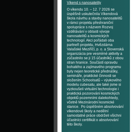
Víkend s nanosatelity
O víkendu 10. – 12. 7 2026 se
úspěšně uskutečnila Víkendová
škola návrhu a stavby nanosatelitů
v rámci projektu přeshraniční
spolupráce s názvem Rozvoj
vzdělávání v oblasti vývoje
nanosatelitů a kosmických
technologií. Akci pořádali oba
partneři projektu, Hvězdárna
Valašské Meziříčí, p. o. a Slovenská
organizácia pre vesmírné aktivity a
zúčastnilo se ji 15 účastníků z obou
stran hranice. Součástí opravdu
bohatého a zajímavého programu
byly nejen teoretické přednášky,
semináře, praktické činnosti se
složením Schoolsatů – výukového
modelu cubesatu, ale také jsme si
vyzkoušeli virtuální technologie i
praktická pozorování kosmických
objektů pozemními dalekohledy,
včetně Mezinárodní kosmické
stanice. Po úspěšném absolvování
víkendové školy a nedělní
samostatné práce obdrželi všichni
účastníci certifikát o absolvování
této školy.