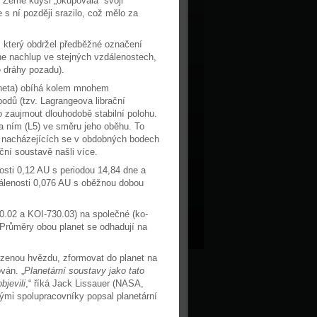
že Země kdysi „okupovala“ svoji
s ní později srazilo, což mělo za
, který obdržel předběžné označení
ne nachlup ve stejných vzdálenostech,
é dráhy pozadu).
laneta) obíhá kolem mnohem
bodů (tzv. Lagrangeova librační
so zaujmout dlouhodobě stabilní polohu.
a ním (L5) ve směru jeho oběhu. To
), nacházejících se v obdobných bodech
ní soustavě našli více.
osti 0,12 AU s periodou 14,84 dne a
dálenosti 0,076 AU s oběžnou dobou
0.02 a KOI-730.03) na společné (ko-
 Průměry obou planet se odhadují na
ozenou hvězdu, zformovat do planet na
ván. „
Planetární soustavy jako tato
bjevili
,“ říká Jack Lissauer (NASA,
ými spolupracovníky popsal planetární