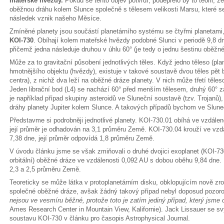
mateřské hvězdy.
Pokud se tento objev potvrdí, podepřelo by to teorii, 
oběžnou dráhu kolem Slunce společně s tělesem velikosti Marsu, které se 
následek vznik našeho Měsíce.
Zmíněné planety jsou součástí planetárního systému se čtyřmi planetami
KOI-730
. Obíhají kolem mateřské hvězdy podobné Slunci v periodě 9,8 d
přičemž jedna následuje druhou v úhlu 60° (je tedy o jednu šestinu oběžn
Může za to gravitační působení jednotlivých těles. Když jedno těleso (p
hmotnějšího objektu (hvězdy), existuje v takové soustavě dvou těles pět 
centra), z nichž dva leží na oběžné dráze planety. V nich může třetí těle
Jeden librační bod (L4) se nachází 60° před menším tělesem, druhý 60° z
je například případ skupiny asteroidů ve Sluneční soustavě (tzv. Trojanů
dráhy planety Jupiter kolem Slunce. A takových případů bychom ve Sluneč
Představme si podrobněji jednotlivé planety. KOI-730.01 obíhá ve vzdálen
její průměr je odhadován na 3,1 průměru Země. KOI-730.04 krouží ve vz
7,38 dne, její průměr odpovídá 1,8 průměru Země.
V úvodu článku jsme se však zmiňovali o druhé dvojici exoplanet (KOI-73
orbitální) oběžné dráze ve vzdálenosti 0,092 AU s dobou oběhu 9,84 dne.
2,3 a 2,5 průměru Země.
Teoreticky se může látka v protoplanetárním disku, obklopujícím nově zr
společné oběžné dráze, avšak žádný takový případ nebyl doposud pozoro
nejsou ve vesmíru běžné, protože toto je zatím jediný případ, který jsme o
Ames Research Center in Mountain View, Kalifornie). Jack Lissauer se sv
soustavu KOI-730 v článku pro časopis Astrophysical Journal.