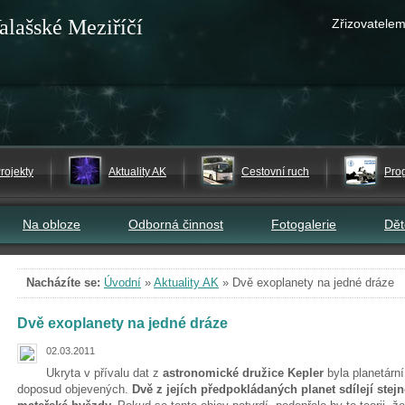
alašské Meziříčí
Zřizovatelem
rojekty
Aktuality AK
Cestovní ruch
Pro
Na obloze
Odborná činnost
Fotogalerie
Dě
Nacházíte se:
Úvodní
»
Aktuality AK
»
Dvě exoplanety na jedné dráze
Dvě exoplanety na jedné dráze
02.03.2011
Ukryta v přívalu dat z
astronomické družice Kepler
byla planetárn
doposud objevených.
Dvě z jejích předpokládaných planet sdílejí st