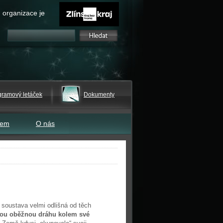
 organizace je
gramový letáček
Dokumenty
tem
O nás
í soustava velmi odlišná od těch
ejnou oběžnou dráhu kolem své