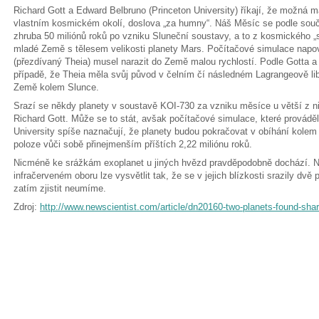
Richard Gott a Edward Belbruno (Princeton University) říkají, že možná
vlastním kosmickém okolí, doslova „za humny“. Náš Měsíc se podle sou
zhruba 50 miliónů roků po vzniku Sluneční soustavy, a to z kosmického „
mladé Země s tělesem velikosti planety Mars. Počítačové simulace napov
(přezdívaný Theia) musel narazit do Země malou rychlostí. Podle Gotta a
případě, že Theia měla svůj původ v čelním čí následném Lagrangeově li
Země kolem Slunce.
Srazí se někdy planety v soustavě KOI-730 za vzniku měsíce u větší z ni
Richard Gott. Může se to stát, avšak počítačové simulace, které provádě
University spíše naznačují, že planety budou pokračovat v obíhání kolem
poloze vůči sobě přinejmenším příštích 2,22 miliónu roků.
Nicméně ke srážkám exoplanet u jiných hvězd pravděpodobně dochází. N
infračerveném oboru lze vysvětlit tak, že se v jejich blízkosti srazily dvě 
zatím zjistit neumíme.
Zdroj:
http://www.newscientist.com/article/dn20160-two-planets-found-shar