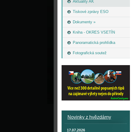
Aktuality AK
Tiskové zprávy ESO
Dokumenty »
Kniha - OKRES VSETÍN
Panoramatická prohlídka
Fotografická soutež
Novinky z hvězdárny
17.07.2026