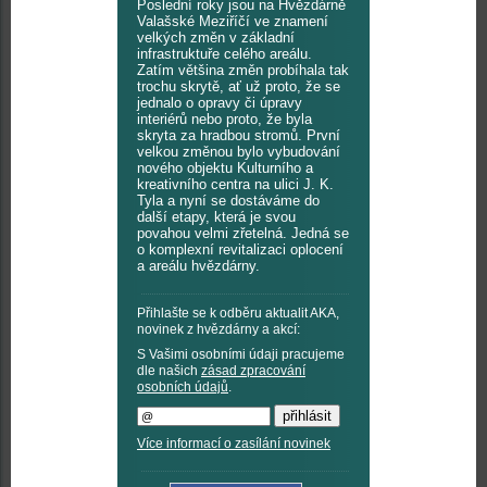
Poslední roky jsou na Hvězdárně
Valašské Meziříčí ve znamení
velkých změn v základní
infrastruktuře celého areálu.
Zatím většina změn probíhala tak
trochu skrytě, ať už proto, že se
jednalo o opravy či úpravy
interiérů nebo proto, že byla
skryta za hradbou stromů. První
velkou změnou bylo vybudování
nového objektu Kulturního a
kreativního centra na ulici J. K.
Tyla a nyní se dostáváme do
další etapy, která je svou
povahou velmi zřetelná. Jedná se
o komplexní revitalizaci oplocení
a areálu hvězdárny.
Přihlašte se k odběru aktualit AKA,
novinek z hvězdárny a akcí:
S Vašimi osobními údaji pracujeme
dle našich
zásad zpracování
osobních údajů
.
Více informací o zasílání novinek