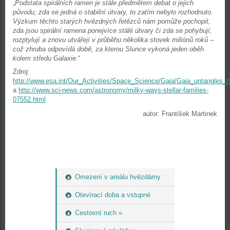
„
Podstata spirálních ramen je stále předmětem debat o jejich
původu; zda se jedná o stabilní útvary, to zatím nebylo rozhodnuto.
Výzkum těchto starých hvězdných řetězců nám pomůže pochopit,
zda jsou spirální ramena ponejvíce stálé útvary či zda se pohybují,
rozptylují a znovu utvářejí v průběhu několika stovek miliónů roků –
což zhruba odpovídá době, za kterou Slunce vykoná jeden oběh
kolem středu Galaxie
.“
Zdroj:
http://www.esa.int/Our_Activities/Space_Science/Gaia/Gaia_untangles_
a
http://www.sci-news.com/astronomy/milky-ways-stellar-families-
07552.html
autor: František Martinek
Omezení v areálu hvězdárny
Otevírací doba a vstupné
Cestovní ruch »