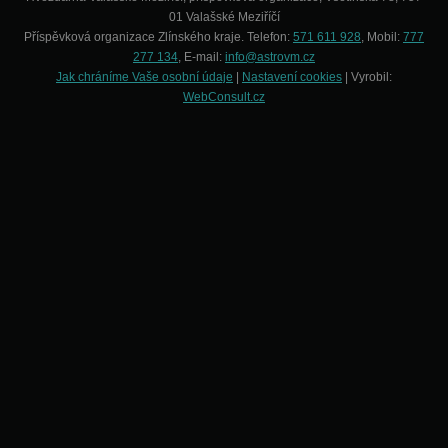
01 Valašské Meziříčí
Příspěvková organizace Zlínského kraje. Telefon:
571 611 928
, Mobil:
777
277 134
, E-mail:
info@astrovm.cz
Jak chráníme Vaše osobní údaje
|
Nastavení cookies
| Vyrobil:
WebConsult.cz