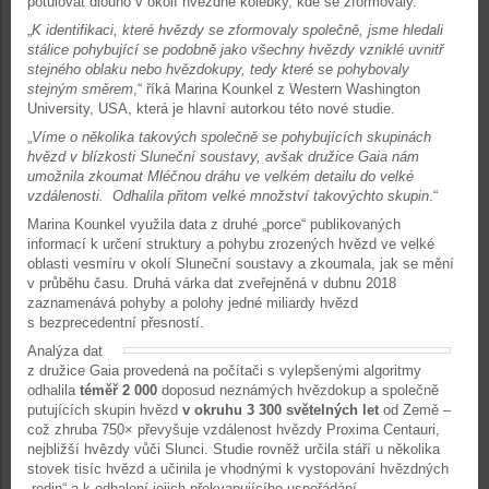
potulovat dlouho v okolí hvězdné kolébky, kde se zformovaly.
„
K identifikaci, které hvězdy se zformovaly společně, jsme hledali
stálice pohybující se podobně jako všechny hvězdy vzniklé uvnitř
stejného oblaku nebo hvězdokupy, tedy které se pohybovaly
stejným směrem
,“ říká Marina Kounkel z Western Washington
University, USA, která je hlavní autorkou této nové studie.
„
Víme o několika takových společně se pohybujících skupinách
hvězd v blízkosti Sluneční soustavy, avšak družice Gaia nám
umožnila zkoumat Mléčnou dráhu ve velkém detailu do velké
vzdálenosti. Odhalila přitom velké množství takovýchto skupin
.“
Marina Kounkel využila data z druhé „porce“ publikovaných
informací k určení struktury a pohybu zrozených hvězd ve velké
oblasti vesmíru v okolí Sluneční soustavy a zkoumala, jak se mění
v průběhu času. Druhá várka dat zveřejněná v dubnu 2018
zaznamenává pohyby a polohy jedné miliardy hvězd
s bezprecedentní přesností.
Analýza dat
z družice Gaia provedená na počítači s vylepšenými algoritmy
odhalila
téměř 2 000
doposud neznámých hvězdokup a společně
putujících skupin hvězd
v okruhu 3 300 světelných let
od Země –
což zhruba 750× převyšuje vzdálenost hvězdy Proxima Centauri,
nejbližší hvězdy vůči Slunci. Studie rovněž určila stáří u několika
stovek tisíc hvězd a učinila je vhodnými k vystopování hvězdných
„rodin“ a k odhalení jejich překvapujícího uspořádání.