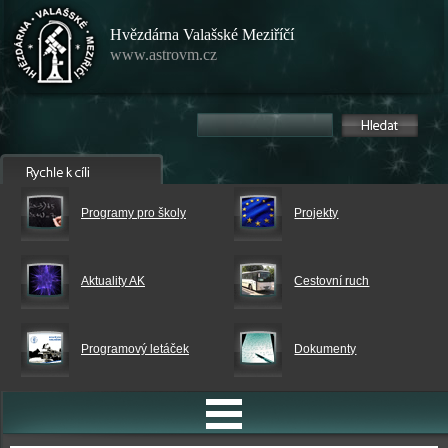
Hvězdárna Valašské Meziříčí
www.astrovm.cz
Programy pro školy
Projekty
Aktuality AK
Cestovní ruch
Programový letáček
Dokumenty