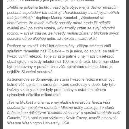
„
Přibližně polovina těchto hvězd byla objevena již dávno; řetězcům
podobná uspořádání tak odrážejí charakteristiky uvnitř jejich obřích
rodných oblaků
,“ doplňuje Marina Kounkel. „
Všeobecně se
domníváme, že mladé hvězdy opustily místa zrodu již několik
miliónů roků po svém vzniku, kdy ztratily vztah se svojí původní
rodinou – avšak zdá se, že hvězdy mohou zůstat v blízkosti svých
sourozenců po dlouhou dobu, až několik miliard roků
.“
Řetězce se rovněž zdají být orientovány určitým směrem vůči
spirálním ramenům naší Galaxie – to je něco, co souvisí se stářím
hvězd uvnitř řetězců. To je zvláště patrné u nejmladších řetězců
obsahujících hvězdy mladší než 100 miliónů roků, které mají sklon
být orientovány v pravém úhlu vůči spirálnímu ramenu, které je
nejblíže Sluneční soustavě.
Astronomové se domnívají, že starší hvězdné řetězce musí být
kolmé vůči spirálním ramenům, které existovaly v době, kdy tyto
hvězdy vznikly a které byly promíchány s ostatními během
uplynulých několika miliard roků.
„
Těsná blízkost a orientace nejmladších řetězců z hvězd vůči
současným spirálním ramenům Mléčné dráhy ukazuje, že starší
řetězce jsou důležitými ´fosilními záznamy´ o spirální struktuře naší
Galaxie
,“ říká spoluautor výzkumu Kevin Covey, rovněž pracovník
Western Washington University, USA.