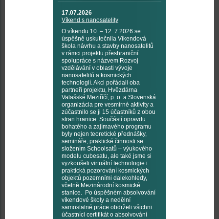
17.07.2026
Víkend s nanosatelity
O víkendu 10. – 12. 7 2026 se
úspěšně uskutečnila Víkendová
škola návrhu a stavby nanosatelitů
v rámci projektu přeshraniční
spolupráce s názvem Rozvoj
vzdělávání v oblasti vývoje
nanosatelitů a kosmických
technologií. Akci pořádali oba
partneři projektu, Hvězdárna
Valašské Meziříčí, p. o. a Slovenská
organizácia pre vesmírné aktivity a
zúčastnilo se ji 15 účastníků z obou
stran hranice. Součástí opravdu
bohatého a zajímavého programu
byly nejen teoretické přednášky,
semináře, praktické činnosti se
složením Schoolsatů – výukového
modelu cubesatu, ale také jsme si
vyzkoušeli virtuální technologie i
praktická pozorování kosmických
objektů pozemními dalekohledy,
včetně Mezinárodní kosmické
stanice. Po úspěšném absolvování
víkendové školy a nedělní
samostatné práce obdrželi všichni
účastníci certifikát o absolvování