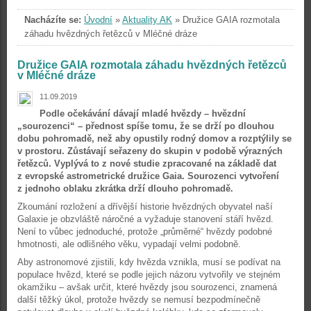
Nacházíte se:
Úvodní
»
Aktuality AK
»
Družice GAIA rozmotala
záhadu hvězdných řetězců v Mléčné dráze
Družice GAIA rozmotala záhadu hvězdných řetězců
v Mléčné dráze
11.09.2019
Podle očekávání dávají mladé hvězdy – hvězdní
„sourozenci“ – přednost spíše tomu, že se drží po dlouhou
dobu pohromadě, než aby opustily rodný domov a rozptýlily se
v prostoru. Zůstávají seřazeny do skupin v podobě výrazných
řetězců. Vyplývá to z nové studie zpracované na základě dat
z evropské astrometrické družice Gaia. Sourozenci vytvoření
z jednoho oblaku zkrátka drží dlouho pohromadě.
Zkoumání rozložení a dřívější historie hvězdných obyvatel naší
Galaxie je obzvláště náročné a vyžaduje stanovení stáří hvězd.
Není to vůbec jednoduché, protože „průměrné“ hvězdy podobné
hmotnosti, ale odlišného věku, vypadají velmi podobně.
Aby astronomové zjistili, kdy hvězda vznikla, musí se podívat na
populace hvězd, které se podle jejich názoru vytvořily ve stejném
okamžiku – avšak určit, které hvězdy jsou sourozenci, znamená
další těžký úkol, protože hvězdy se nemusí bezpodmínečně