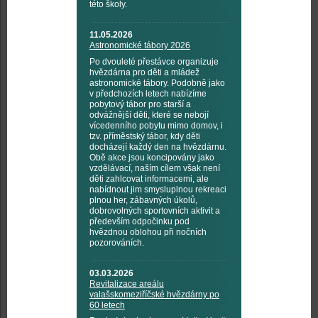
této školy.
11.05.2026
Astronomické tábory 2026
Po dvouleté přestávce organizuje
hvězdárna pro děti a mládež
astronomické tábory. Podobně jako
v předchozích letech nabízíme
pobytový tábor pro starší a
odvážnější děti, které se nebojí
vícedenního pobytu mimo domov, i
tzv. příměstský tábor, kdy děti
docházejí každý den na hvězdárnu.
Obě akce jsou koncipovány jako
vzdělávací, naším cílem však není
děti zahlcovat informacemi, ale
nabídnout jim smysluplnou rekreaci
plnou her, zábavných úkolů,
dobrovolných sportovních aktivit a
především odpočinku pod
hvězdnou oblohou při nočních
pozorováních.
03.03.2026
Revitalizace areálu
valašskomeziříčské hvězdárny po
60 letech