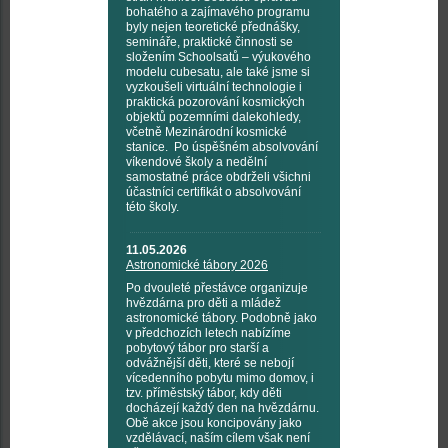
bohatého a zajímavého programu
byly nejen teoretické přednášky,
semináře, praktické činnosti se
složením Schoolsatů – výukového
modelu cubesatu, ale také jsme si
vyzkoušeli virtuální technologie i
praktická pozorování kosmických
objektů pozemními dalekohledy,
včetně Mezinárodní kosmické
stanice. Po úspěšném absolvování
víkendové školy a nedělní
samostatné práce obdrželi všichni
účastníci certifikát o absolvování
této školy.
11.05.2026
Astronomické tábory 2026
Po dvouleté přestávce organizuje
hvězdárna pro děti a mládež
astronomické tábory. Podobně jako
v předchozích letech nabízíme
pobytový tábor pro starší a
odvážnější děti, které se nebojí
vícedenního pobytu mimo domov, i
tzv. příměstský tábor, kdy děti
docházejí každý den na hvězdárnu.
Obě akce jsou koncipovány jako
vzdělávací, naším cílem však není