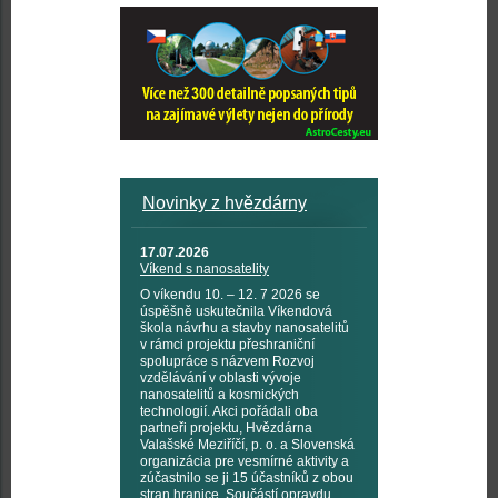
Novinky z hvězdárny
17.07.2026
Víkend s nanosatelity
O víkendu 10. – 12. 7 2026 se
úspěšně uskutečnila Víkendová
škola návrhu a stavby nanosatelitů
v rámci projektu přeshraniční
spolupráce s názvem Rozvoj
vzdělávání v oblasti vývoje
nanosatelitů a kosmických
technologií. Akci pořádali oba
partneři projektu, Hvězdárna
Valašské Meziříčí, p. o. a Slovenská
organizácia pre vesmírné aktivity a
zúčastnilo se ji 15 účastníků z obou
stran hranice. Součástí opravdu