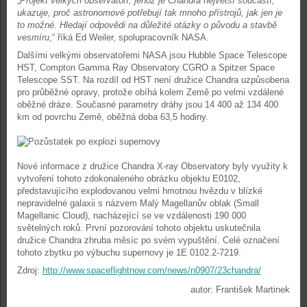
„
Projekt velkých observatoří, jehož je Chandra největší součástí,
ukazuje, proč astronomové potřebují tak mnoho přístrojů, jak jen je
to možné. Hledají odpovědi na důležité otázky o původu a stavbě
vesmíru
,“ říká Ed Weiler, spolupracovník NASA.
Dalšími velkými observatořemi NASA jsou Hubble Space Telescope
HST, Compton Gamma Ray Observatory CGRO a Spitzer Space
Telescope SST. Na rozdíl od HST není družice Chandra uzpůsobena
pro průběžné opravy, protože obíhá kolem Země po velmi vzdálené
oběžné dráze. Současné parametry dráhy jsou 14 400 až 134 400
km od povrchu Země, oběžná doba 63,5 hodiny.
Nové informace z družice Chandra X-ray Observatory byly využity k
vytvoření tohoto zdokonaleného obrázku objektu E0102,
představujícího explodovanou velmi hmotnou hvězdu v blízké
nepravidelné galaxii s názvem Malý Magellanův oblak (Small
Magellanic Cloud), nacházející se ve vzdálenosti 190 000
světelných roků. První pozorování tohoto objektu uskutečnila
družice Chandra zhruba měsíc po svém vypuštění. Celé označení
tohoto zbytku po výbuchu supernovy je 1E 0102.2-7219.
Zdroj:
http://www.spaceflightnow.com/news/n0907/23chandra/
autor: František Martinek