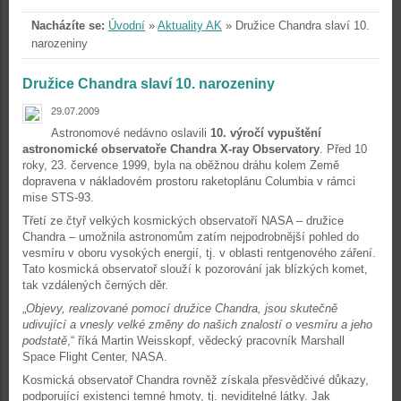
Nacházíte se:
Úvodní
»
Aktuality AK
»
Družice Chandra slaví 10.
narozeniny
Družice Chandra slaví 10. narozeniny
29.07.2009
Astronomové nedávno oslavili
10. výročí vypuštění
astronomické observatoře Chandra X-ray Observatory
. Před 10
roky, 23. července 1999, byla na oběžnou dráhu kolem Země
dopravena v nákladovém prostoru raketoplánu Columbia v rámci
mise STS-93.
Třetí ze čtyř velkých kosmických observatoří NASA – družice
Chandra – umožnila astronomům zatím nejpodrobnější pohled do
vesmíru v oboru vysokých energií, tj. v oblasti rentgenového záření.
Tato kosmická observatoř slouží k pozorování jak blízkých komet,
tak vzdálených černých děr.
„
Objevy, realizované pomocí družice Chandra, jsou skutečně
udivující a vnesly velké změny do našich znalostí o vesmíru a jeho
podstatě
,“ říká Martin Weisskopf, vědecký pracovník Marshall
Space Flight Center, NASA.
Kosmická observatoř Chandra rovněž získala přesvědčivé důkazy,
podporující existenci temné hmoty, tj. neviditelné látky. Jak