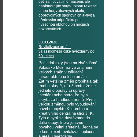
děti zahlcovat informacemi, ale
nabídnout jim smysluplnou rekreaci
plnou her, zábavných úkolů,
dobrovolných sportovních aktivit a
především odpočinku pod
hvězdnou oblohou při nočních
pozorováních.
03.03.2026
Revitalizace areálu
valašskomeziříčské hvězdárny po
60 letech
Poslední roky jsou na Hvězdárně
Valašské Meziříčí ve znamení
velkých změn v základní
infrastruktuře celého areálu.
Zatím většina změn probíhala tak
trochu skrytě, ať už proto, že se
jednalo o opravy či úpravy
interiérů nebo proto, že byla
skryta za hradbou stromů. První
velkou změnou bylo vybudování
nového objektu Kulturního a
kreativního centra na ulici J. K.
Tyla a nyní se dostáváme do
další etapy, která je svou
povahou velmi zřetelná. Jedná se
o komplexní revitalizaci oplocení
a areálu hvězdárny.