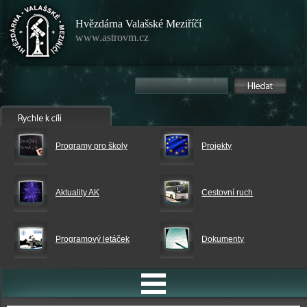
Hvězdárna Valašské Meziříčí
www.astrovm.cz
Programy pro školy
Projekty
Aktuality AK
Cestovní ruch
Programový letáček
Dokumenty