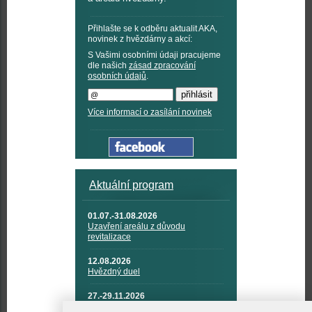
Přihlašte se k odběru aktualit AKA,
novinek z hvězdárny a akcí:
S Vašimi osobními údaji pracujeme
dle našich
zásad zpracování
osobních údajů
.
Více informací o zasílání novinek
Aktuální program
01.07.-31.08.2026
Uzavření areálu z důvodu
revitalizace
12.08.2026
Hvězdný duel
27.-29.11.2026
KOSMONAUTIKA, RAKETOVÁ