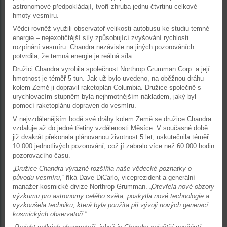
astronomové předpokládají, tvoří zhruba jednu čtvrtinu celkové
hmoty vesmíru.
Vědci rovněž využili observatoř velikosti autobusu ke studiu temné
energie – nejexotičtější síly způsobující zvyšování rychlosti
rozpínání vesmíru. Chandra nezávisle na jiných pozorováních
potvrdila, že temná energie je reálná síla.
Družici Chandra vyrobila společnost Northrop Grumman Corp. a její
hmotnost je téměř 5 tun. Jak už bylo uvedeno, na oběžnou dráhu
kolem Země ji dopravil raketoplán Columbia. Družice společně s
urychlovacím stupněm byla nejhmotnějším nákladem, jaký byl
pomocí raketoplánu dopraven do vesmíru.
V nejvzdálenějším bodě své dráhy kolem Země se družice Chandra
vzdaluje až do jedné třetiny vzdálenosti Měsíce. V současné době
již dvakrát překonala plánovanou životnost 5 let, uskutečnila téměř
10 000 jednotlivých pozorování, což jí zabralo více než 60 000 hodin
pozorovacího času.
„
Družice Chandra výrazně rozšířila naše vědecké poznatky o
původu vesmíru
,“ říká Dave DiCarlo, viceprezident a generální
manažer kosmické divize Northrop Grumman. „
Otevřela nové obzory
výzkumu pro astronomy celého světa, poskytla nové technologie a
vyzkoušela techniku, která byla použita při vývoji nových generací
kosmických observatoří
.“