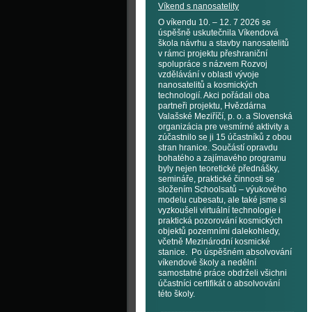
Víkend s nanosatelity
O víkendu 10. – 12. 7 2026 se
úspěšně uskutečnila Víkendová
škola návrhu a stavby nanosatelitů
v rámci projektu přeshraniční
spolupráce s názvem Rozvoj
vzdělávání v oblasti vývoje
nanosatelitů a kosmických
technologií. Akci pořádali oba
partneři projektu, Hvězdárna
Valašské Meziříčí, p. o. a Slovenská
organizácia pre vesmírné aktivity a
zúčastnilo se ji 15 účastníků z obou
stran hranice. Součástí opravdu
bohatého a zajímavého programu
byly nejen teoretické přednášky,
semináře, praktické činnosti se
složením Schoolsatů – výukového
modelu cubesatu, ale také jsme si
vyzkoušeli virtuální technologie i
praktická pozorování kosmických
objektů pozemními dalekohledy,
včetně Mezinárodní kosmické
stanice. Po úspěšném absolvování
víkendové školy a nedělní
samostatné práce obdrželi všichni
účastníci certifikát o absolvování
této školy.