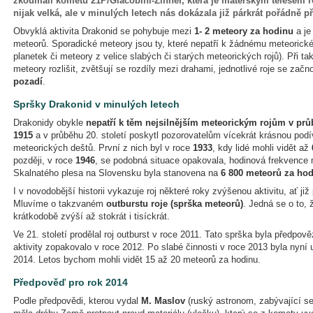
zkoumali kometu 21P/Giacobini-Zinner, která je mateřským tělesem r
nijak velká, ale v minulých letech nás dokázala již párkrát pořádně p
Obvyklá aktivita Drakonid se pohybuje mezi
1- 2 meteory za hodinu
a je
meteorů. Sporadické meteory jsou ty, které nepatří k žádnému meteorické
planetek či meteory z velice slabých či starých meteorických rojů). Při t
meteory rozlišit, zvětšují se rozdíly mezi drahami, jednotlivé roje se zač
pozadí
.
Spršky Drakonid v minulých letech
Drakonidy obykle
nepatří k těm nejsilnějším meteorickým rojům v pr
1915
a v průběhu 20. století poskytl pozorovatelům vícekrát krásnou pod
meteorických deštů. První z nich byl v roce
1933
, kdy lidé mohli vidět až
později, v roce
1946
, se podobná situace opakovala, hodinová frekvence
Skalnatého plesa na Slovensku byla stanovena na
6 800 meteorů za ho
I v novodobější historii vykazuje roj některé roky zvýšenou aktivitu, ať 
Mluvíme o takzvaném
outburstu roje (sprška meteorů)
. Jedná se o to, 
krátkodobě zvýší až stokrát i tisíckrát.
Ve 21. století prodělal roj outburst v roce 2011. Tato sprška byla předp
aktivity zopakovalo v roce 2012. Po slabé činnosti v roce 2013 byla nyní 
2014. Letos bychom mohli vidět 15 až 20 meteorů za hodinu.
Předpověď pro rok 2014
Podle předpovědi, kterou vydal
M. Maslov
(ruský astronom, zabývající s