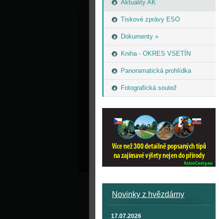
Aktuality AK
Tiskové zprávy ESO
Dokumenty »
Kniha - OKRES VSETÍN
Panoramatická prohlídka
Fotografická soutež
Novinky z hvězdárny
17.07.2026