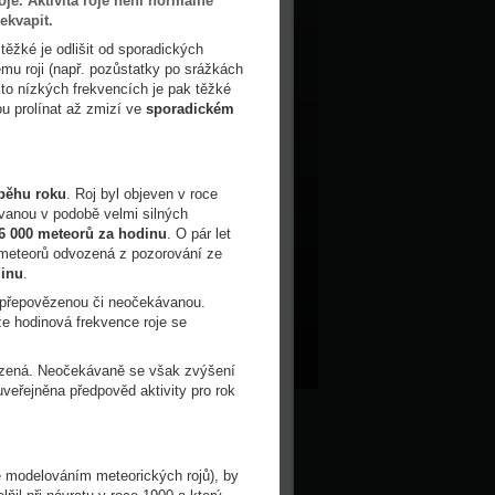
oje.
Aktivita roje není normálně
řekvapit.
 těžké je odlišit od sporadických
mu roji (např. pozůstatky po srážkách
akto nízkých frekvencích je pak těžké
nou prolínat až zmizí ve
sporadickém
ůběhu roku
. Roj byl objeven v roce
ívanou v podobě velmi silných
6 000 meteorů za hodinu
. O pár let
 meteorů odvozená z pozorování ze
dinu
.
již přepovězenou či neočekávanou.
že hodinová frekvence roje se
ovězená. Neočekávaně se však zvýšení
uveřejněna předpověd aktivity pro rok
e modelováním meteorických rojů), by