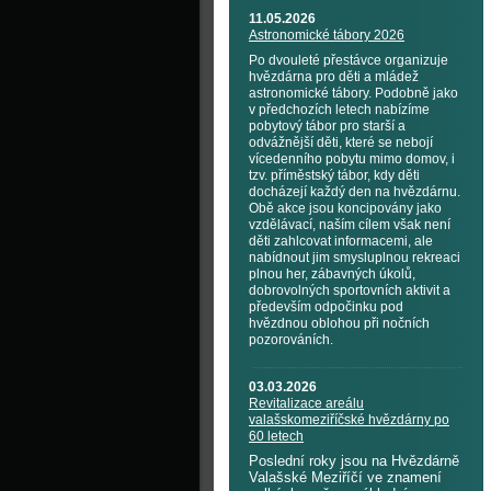
11.05.2026
Astronomické tábory 2026
Po dvouleté přestávce organizuje
hvězdárna pro děti a mládež
astronomické tábory. Podobně jako
v předchozích letech nabízíme
pobytový tábor pro starší a
odvážnější děti, které se nebojí
vícedenního pobytu mimo domov, i
tzv. příměstský tábor, kdy děti
docházejí každý den na hvězdárnu.
Obě akce jsou koncipovány jako
vzdělávací, naším cílem však není
děti zahlcovat informacemi, ale
nabídnout jim smysluplnou rekreaci
plnou her, zábavných úkolů,
dobrovolných sportovních aktivit a
především odpočinku pod
hvězdnou oblohou při nočních
pozorováních.
03.03.2026
Revitalizace areálu
valašskomeziříčské hvězdárny po
60 letech
Poslední roky jsou na Hvězdárně
Valašské Meziříčí ve znamení