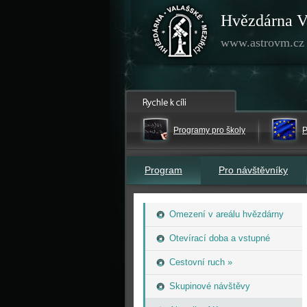
Hvězdárna V
www.astrovm.cz
Programy pro školy
P
Program
Pro návštěvníky
Omezení v areálu hvězdárny
Otevírací doba a vstupné
Cestovní ruch »
Skupinové návštěvy