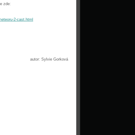
te zde:
meteoru-2-cast.html
autor: Sylvie Gorková