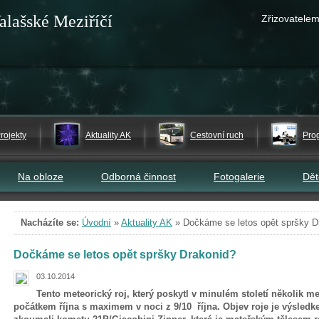
alašské Meziříčí
Zřizovatelem
rojekty
Aktuality AK
Cestovní ruch
Pro
Na obloze
Odborná činnost
Fotogalerie
Dě
Nacházíte se:
Úvodní
»
Aktuality AK
»
Dočkáme se letos opět spršky D
Dočkáme se letos opět spršky Drakonid?
03.10.2014
Tento meteorický roj, který poskytl v minulém století několik me
počátkem října s maximem v noci z 9/10 října. Objev roje je výsledk