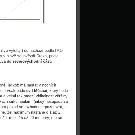
nlivě vylétají) se nachází podle IMO
dy v hlavě souhvězdí Draka, podle
ouvá do
severovýchodní části
né, jelikož má nastat v nočních
émem však bude
svit Měsíce
, který bude
a velmi tak omezí viditelnost většiny
řkách cirkumpulární (nikdy nezapadá za
roto pokud se rozhodnete pozorovat, je
ožné, že maximum nastane o 1 až 2
počet mezi 15 až 20 meteory, i to se