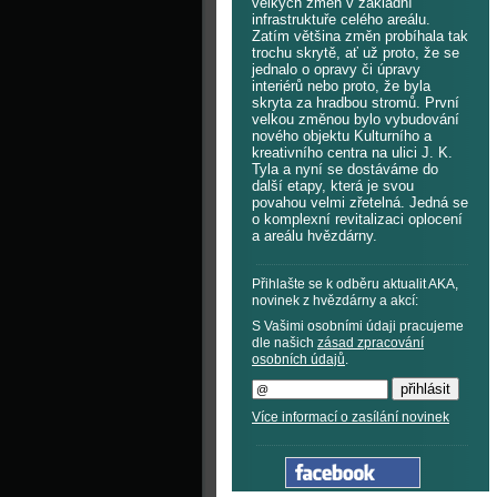
velkých změn v základní
infrastruktuře celého areálu.
Zatím většina změn probíhala tak
trochu skrytě, ať už proto, že se
jednalo o opravy či úpravy
interiérů nebo proto, že byla
skryta za hradbou stromů. První
velkou změnou bylo vybudování
nového objektu Kulturního a
kreativního centra na ulici J. K.
Tyla a nyní se dostáváme do
další etapy, která je svou
povahou velmi zřetelná. Jedná se
o komplexní revitalizaci oplocení
a areálu hvězdárny.
Přihlašte se k odběru aktualit AKA,
novinek z hvězdárny a akcí:
S Vašimi osobními údaji pracujeme
dle našich
zásad zpracování
osobních údajů
.
Více informací o zasílání novinek