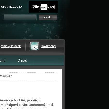
 organizace je
gramový letáček
Dokumenty
tem
O nás
rakonid?
teorických děštů, je aktivní
em předpovědí více astronomů, kteří