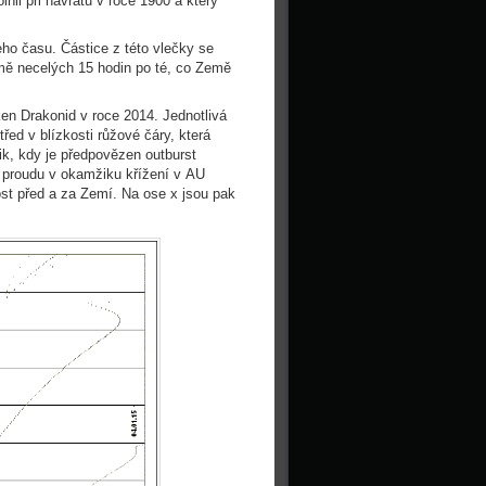
ňil při návratu v roce 1900 a který
ho času. Částice z této vlečky se
emě necelých 15 hodin po té, co Země
ken Drakonid v roce 2014. Jednotlivá
třed v blízkosti růžové čáry, která
k, kdy je předpovězen outburst
st proudu v okamžiku křížení v AU
st před a za Zemí. Na ose x jsou pak