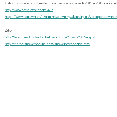
Další informace o outburstech a expedicích v letech 2011 a 2012 nalezne
http://www.astro.cz/clanek/6457
https://www.astrovm.cz/cz/pro-navstevniky/aktuality-ak/videopozorovani-
Zdroj:
http://feraj.narod.ru/Radiants/Predictions/21p-ids2014eng.html
http://meteorshowersonline.com/showers/draconids.html