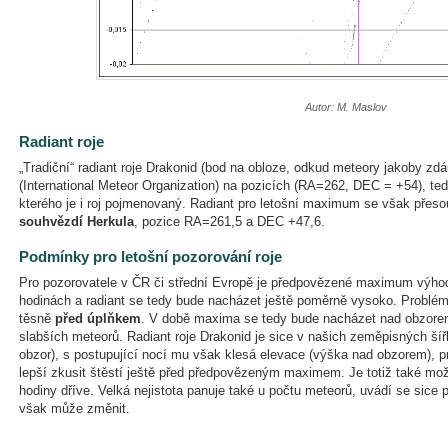
Autor: M. Maslov
Radiant roje
„Tradiční“ radiant roje Drakonid (bod na obloze, odkud meteory jakoby zdá
(International Meteor Organization) na pozicích (RA=262, DEC = +54), te
kterého je i roj pojmenovaný. Radiant pro letošní maximum se však přes
souhvězdí Herkula
, pozice RA=261,5 a DEC +47,6.
Podmínky pro letošní pozorování roje
Pro pozorovatele v ČR či střední Evropě je předpovězené maximum výhod
hodinách a radiant se tedy bude nacházet ještě poměrně vysoko. Probl
těsně
před úplňkem
. V době maxima se tedy bude nacházet nad obzorem 
slabších meteorů. Radiant roje Drakonid je sice v našich zeměpisných ší
obzor), s postupující nocí mu však klesá elevace (výška nad obzorem), p
lepší zkusit štěstí ještě před předpovězeným maximem. Je totiž také m
hodiny dříve. Velká nejistota panuje také u počtu meteorů, uvádí se sice 
však může změnit.