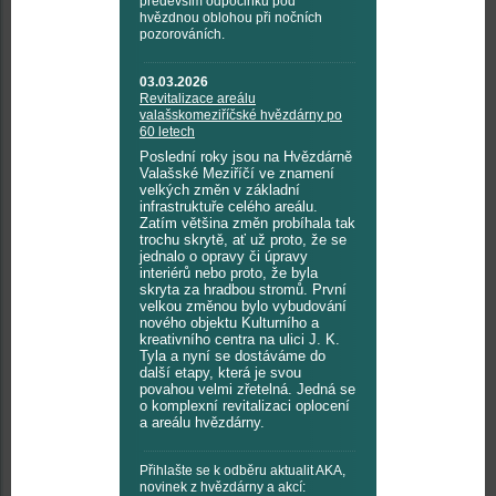
především odpočinku pod
hvězdnou oblohou při nočních
pozorováních.
03.03.2026
Revitalizace areálu
valašskomeziříčské hvězdárny po
60 letech
Poslední roky jsou na Hvězdárně
Valašské Meziříčí ve znamení
velkých změn v základní
infrastruktuře celého areálu.
Zatím většina změn probíhala tak
trochu skrytě, ať už proto, že se
jednalo o opravy či úpravy
interiérů nebo proto, že byla
skryta za hradbou stromů. První
velkou změnou bylo vybudování
nového objektu Kulturního a
kreativního centra na ulici J. K.
Tyla a nyní se dostáváme do
další etapy, která je svou
povahou velmi zřetelná. Jedná se
o komplexní revitalizaci oplocení
a areálu hvězdárny.
Přihlašte se k odběru aktualit AKA,
novinek z hvězdárny a akcí: