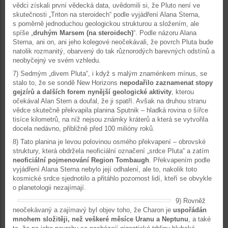
vědci získali první vědecká data, uvědomili si, že Pluto není ve
skutečnosti „Triton na steroidech“ podle vyjádření Alana Sterna,
s poměrně jednoduchou geologickou strukturou a složením, ale
spíše „
druhým Marsem (na steroidech)
“. Podle názoru Alana
Sterna, ani on, ani jeho kolegové neočekávali, že povrch Pluta bude
natolik rozmanitý, obarvený do tak různorodých barevných odstínů a
neobyčejný ve svém vzhledu.
7) Sedmým „divem Pluta“, i když s malým znaménkem mínus, se
stalo to, že se sondě New Horizons
nepodařilo zaznamenat stopy
gejzírů a dalších forem nynější geologické aktivity
, kterou
očekával Alan Stern a doufal, že ji spatří. Avšak na druhou stranu
vědce skutečně překvapila planina Sputnik – hladká rovina o šířce
tisíce kilometrů, na níž nejsou známky kráterů a která se vytvořila
docela nedávno, přibližně před 100 milióny roků.
8) Tato planina je levou polovinou osmého překvapení – obrovské
struktury, která obdržela neoficiální označení „srdce Pluta“ a zatím
neoficiální pojmenování Region Tombaugh
. Překvapením podle
vyjádření Alana Sterna nebylo její odhalení, ale to, nakolik toto
kosmické srdce sjednotilo a přitáhlo pozornost lidí, kteří se obvykle
o planetologii nezajímají.
9) Rovněž
neočekávaný a zajímavý byl objev toho, že Charon je
uspořádán
mnohem složitěji, než veškeré měsíce Uranu a Neptunu
, a také