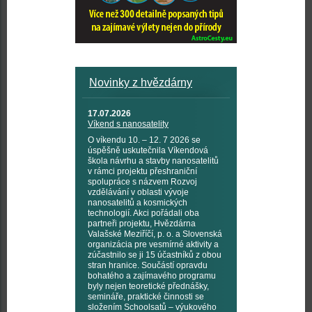
Novinky z hvězdárny
17.07.2026
Víkend s nanosatelity
O víkendu 10. – 12. 7 2026 se
úspěšně uskutečnila Víkendová
škola návrhu a stavby nanosatelitů
v rámci projektu přeshraniční
spolupráce s názvem Rozvoj
vzdělávání v oblasti vývoje
nanosatelitů a kosmických
technologií. Akci pořádali oba
partneři projektu, Hvězdárna
Valašské Meziříčí, p. o. a Slovenská
organizácia pre vesmírné aktivity a
zúčastnilo se ji 15 účastníků z obou
stran hranice. Součástí opravdu
bohatého a zajímavého programu
byly nejen teoretické přednášky,
semináře, praktické činnosti se
složením Schoolsatů – výukového