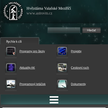
Hvězdárna Valašské Meziříčí
www.astrovm.cz
Programy pro školy
Projekty
Aktuality AK
Cestovní ruch
Programový letáček
Dokumenty