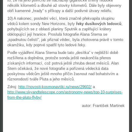
to, že na jeho povrchu se nacházejí gigantické trhliny hluboké
několik kilometrů a dlouhé až stovky kilometrů. Dále byly objeveny
obří kamenné „hrady“ s příkopy a další podivné útvary reliéfu.
10) A nakonec, poslední věcí, která značně překvapila skupinu
vědců kolem sondy New Horizons, byly
řeky dusíkových ledovců
,
pohybujících se z oblasti planiny Sputnik a zaplňující krátery
obklopující její hranice. Proslulá fotografie Alana Sterna se
„spadnutou čelistí“, jak přiznal vědec, byla zhotovena právě v tomto
okamžiku, kdy poprvé spatřil tyto ledové řeky.
Podle vyjádření Alana Sterna bude tato „desítka“ v nejbližší době
rozšířena a doplněna, protože sonda ještě neukončila přenos
získaných informací, což potrvá ještě zhruba deset měsíců. Alan
Stern očekává, že nové fotografie a pořízená vědecká data
poskytnou vědcům ještě mnoho příčin žasnout nad bohatstvím a
různorodostí tváře Pluta a jeho měsíců.
Zdroj:
http://novosti-kosmonavtiki.ru/news/29602/
a
http://www.skyandtelescope.com/astronomy-news/top-10-surprises-
from-the-pluto-flyby/
autor: František Martinek