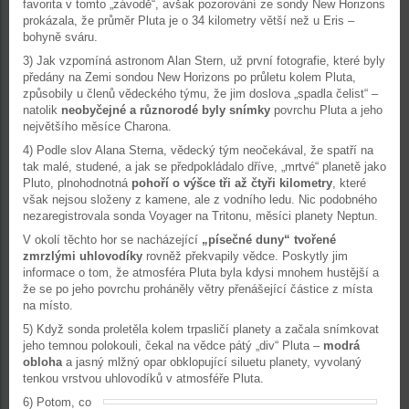
favorita v tomto „závodě“, avšak pozorování ze sondy New Horizons
prokázala, že průměr Pluta je o 34 kilometry větší než u Eris –
bohyně sváru.
3) Jak vzpomíná astronom Alan Stern, už první fotografie, které byly
předány na Zemi sondou New Horizons po průletu kolem Pluta,
způsobily u členů vědeckého týmu, že jim doslova „spadla čelist“ –
natolik
neobyčejné a různorodé byly snímky
povrchu Pluta a jeho
největšího měsíce Charona.
4) Podle slov Alana Sterna, vědecký tým neočekával, že spatří na
tak malé, studené, a jak se předpokládalo dříve, „mrtvé“ planetě jako
Pluto, plnohodnotná
pohoří o výšce tři až čtyři kilometry
, které
však nejsou složeny z kamene, ale z vodního ledu. Nic podobného
nezaregistrovala sonda Voyager na Tritonu, měsíci planety Neptun.
V okolí těchto hor se nacházející
„písečné duny“ tvořené
zmrzlými uhlovodíky
rovněž překvapily vědce. Poskytly jim
informace o tom, že atmosféra Pluta byla kdysi mnohem hustější a
že se po jeho povrchu proháněly větry přenášející částice z místa
na místo.
5) Když sonda proletěla kolem trpasličí planety a začala snímkovat
jeho temnou polokouli, čekal na vědce pátý „div“ Pluta –
modrá
obloha
a jasný mlžný opar obklopující siluetu planety, vyvolaný
tenkou vrstvou uhlovodíků v atmosféře Pluta.
6) Potom, co