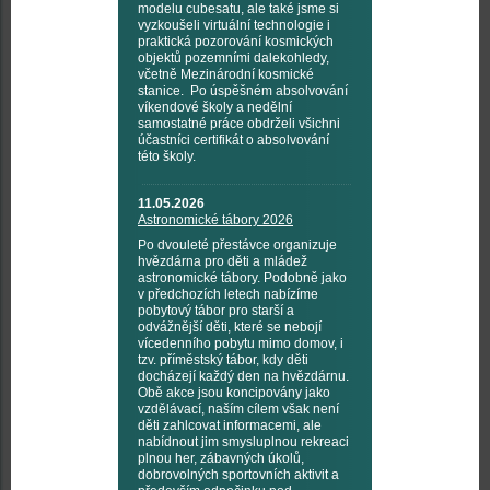
modelu cubesatu, ale také jsme si
vyzkoušeli virtuální technologie i
praktická pozorování kosmických
objektů pozemními dalekohledy,
včetně Mezinárodní kosmické
stanice. Po úspěšném absolvování
víkendové školy a nedělní
samostatné práce obdrželi všichni
účastníci certifikát o absolvování
této školy.
11.05.2026
Astronomické tábory 2026
Po dvouleté přestávce organizuje
hvězdárna pro děti a mládež
astronomické tábory. Podobně jako
v předchozích letech nabízíme
pobytový tábor pro starší a
odvážnější děti, které se nebojí
vícedenního pobytu mimo domov, i
tzv. příměstský tábor, kdy děti
docházejí každý den na hvězdárnu.
Obě akce jsou koncipovány jako
vzdělávací, naším cílem však není
děti zahlcovat informacemi, ale
nabídnout jim smysluplnou rekreaci
plnou her, zábavných úkolů,
dobrovolných sportovních aktivit a