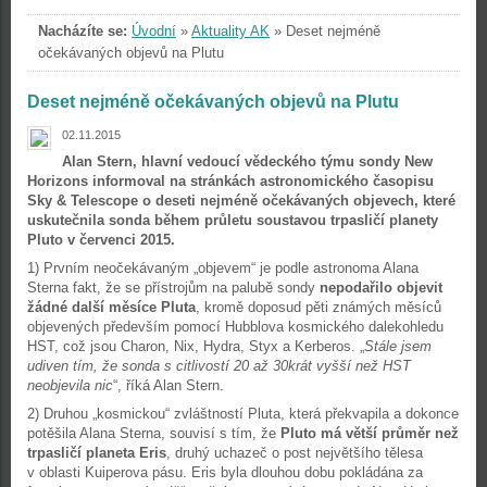
Nacházíte se:
Úvodní
»
Aktuality AK
»
Deset nejméně
očekávaných objevů na Plutu
Deset nejméně očekávaných objevů na Plutu
02.11.2015
Alan Stern, hlavní vedoucí vědeckého týmu sondy New
Horizons informoval na stránkách astronomického časopisu
Sky & Telescope o deseti nejméně očekávaných objevech, které
uskutečnila sonda během průletu soustavou trpasličí planety
Pluto v červenci 2015.
1) Prvním neočekávaným „objevem“ je podle astronoma Alana
Sterna fakt, že se přístrojům na palubě sondy
nepodařilo objevit
žádné další měsíce Pluta
, kromě doposud pěti známých měsíců
objevených především pomocí Hubblova kosmického dalekohledu
HST, což jsou Charon, Nix, Hydra, Styx a Kerberos. „
Stále jsem
udiven tím, že sonda s citlivostí 20 až 30krát vyšší než HST
neobjevila nic
“, říká Alan Stern.
2) Druhou „kosmickou“ zvláštností Pluta, která překvapila a dokonce
potěšila Alana Sterna, souvisí s tím, že
Pluto má větší průměr než
trpasličí planeta Eris
, druhý uchazeč o post největšího tělesa
v oblasti Kuiperova pásu. Eris byla dlouhou dobu pokládána za