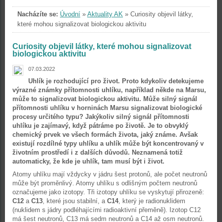
Nacházíte se:
Úvodní
»
Aktuality AK
»
Curiosity objevil látky,
které mohou signalizovat biologickou aktivitu
Curiosity objevil látky, které mohou signalizovat
biologickou aktivitu
07.03.2022
Uhlík je rozhodující pro život. Proto kdykoliv detekujeme
výrazné známky přítomnosti uhlíku, například někde na Marsu,
může to signalizovat biologickou aktivitu. Může silný signál
přítomnosti uhlíku v horninách Marsu signalizovat biologické
procesy určitého typu? Jakýkoliv silný signál přítomnosti
uhlíku je zajímavý, když pátráme po životě. Je to obvyklý
chemický prvek ve všech formách života, jaký známe. Avšak
existují rozdílné typy uhlíku a uhlík může být koncentrovaný v
životním prostředí i z dalších důvodů. Neznamená totiž
automaticky, že kde je uhlík, tam musí být i život.
Atomy uhlíku mají vždycky v jádru šest protonů, ale počet neutronů
může být proměnlivý. Atomy uhlíku s odlišným počtem neutronů
označujeme jako izotopy. Tři izotopy uhlíku se vyskytují přirozeně:
C12
a
C13
, které jsou stabilní, a
C14
, který je radionuklidem
(nuklidem s jádry podléhajícími radioaktivní přeměně). Izotop C12
má šest neutronů, C13 má sedm neutronů a C14 až osm neutronů.