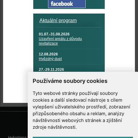
Aktuální program
01.07.-31.08.2026
Uzavření areálu z důvodu
revitalizace
12.08.2026
Hvězdný duel
27.-29.11.2026
KOSMONAUTIKA, RAKETOVÁ
TECHNIKA A KOSMICKÉ
Používáme soubory cookies
TECHNOLOGIE
Tyto webové stránky používají soubory
cookies a další sledovací nástroje s cílem
vylepšení uživatelského prostředí, zobrazení
přizpůsobeného obsahu a reklam, analýzy
návštěvnosti webových stránek a zjištění
zdroje návštěvnosti.
Hvězdárna Valašské Meziříčí, příspěvková organizace, Vsetínská 78, 757