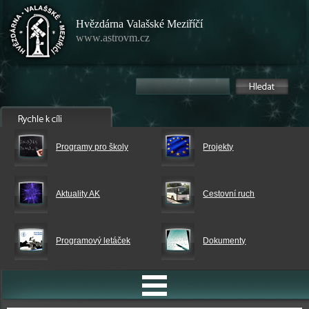
Hvězdárna Valašské Meziříčí
www.astrovm.cz
Programy pro školy
Projekty
Aktuality AK
Cestovní ruch
Programový letáček
Dokumenty