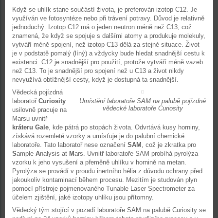
Když se uhlík stane součástí života, je preferován izotop C12. Je
využíván ve fotosyntéze nebo při trávení potravy. Důvod je relativně
jednoduchý. Izotop C12 má o jeden neutron méně než C13, což
znamená, že když se spojuje s dalšími atomy a produkuje molekuly,
vytváří méně spojení, než izotop C13 dělá za stejné situace. Život
je v podstatě pomalý (líný) a vždycky bude hledat snadnější cestu k
existenci. C12 je snadnější pro použití, protože vytváří méně vazeb
než C13. To je snadnější pro spojení než u C13 a život nikdy
nevyužívá obtížnější cesty, když je dostupná ta snadnější.
Vědecká pojízdná
laboratoř
Curiosity
Umístění laboratoře SAM na palubě pojízdné
vědecké laboratoře Curiosity
usilovně pracuje na
Marsu uvnitř
kráteru Gale
, kde pátrá po stopách života. Odvrtává kusy horniny,
získává rozemleté vzorky a umísťuje je do palubní chemické
laboratoře. Tato laboratoř nese označení
SAM
, což je zkratka pro
S
ample
A
nalysis at
M
ars. Uvnitř laboratoře SAM probíhá pyrolýza
vzorku k jeho vysušení a přeměně uhlíku v hornině na metan.
Pyrolýza se provádí v proudu inertního hélia z důvodu ochrany před
jakoukoliv kontaminací během procesu. Mezitím je studován plyn
pomocí přístroje pojmenovaného Tunable Laser Spectrometer za
účelem zjištění, jaké izotopy uhlíku jsou přítomny.
Vědecký tým stojící v pozadí laboratoře SAM na palubě Curiosity se