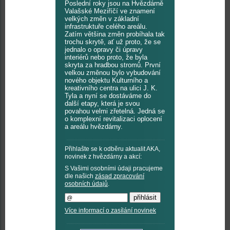
Poslední roky jsou na Hvězdárně
Valašské Meziříčí ve znamení
velkých změn v základní
infrastruktuře celého areálu.
Zatím většina změn probíhala tak
trochu skrytě, ať už proto, že se
jednalo o opravy či úpravy
interiérů nebo proto, že byla
skryta za hradbou stromů. První
velkou změnou bylo vybudování
nového objektu Kulturního a
kreativního centra na ulici J. K.
Tyla a nyní se dostáváme do
další etapy, která je svou
povahou velmi zřetelná. Jedná se
o komplexní revitalizaci oplocení
a areálu hvězdárny.
Přihlašte se k odběru aktualit AKA,
novinek z hvězdárny a akcí:
S Vašimi osobními údaji pracujeme
dle našich
zásad zpracování
osobních údajů
.
Více informací o zasílání novinek