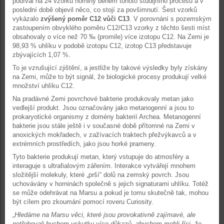
podíval na 24 vzorků horniny během tohoto studijního procesu a v
poslední době objevil něco, co stojí za povšimnutí. Šest vzorků
vykázalo
zvýšený poměr C12 vůči C13
. V porovnání s pozemským
zastoupením obvyklého poměru C12/C13 vzorky z těchto šesti míst
obsahovaly o více než 70 ‰ (promile) více izotopu C12. Na Zemi je
98,93 % uhlíku v podobě izotopu C12, izotop C13 představuje
zbývajících 1,07 %.
To je vzrušující zjištění, a jestliže by takové výsledky byly získány
na Zemi, může to být signál, že biologické procesy produkují velké
množství uhlíku C12.
Na pradávné Zemi povrchové bakterie produkovaly metan jako
vedlejší produkt. Jsou označovány jako metanogenní a jsou to
prokaryotické organismy z domény bakterií Archea. Metanogenní
bakterie jsou stále ještě i v současné době přítomné na Zemi v
anoxických mokřadech, v zažívacích traktech přežvýkavců a v
extrémních prostředích, jako jsou horké prameny.
Tyto bakterie produkují metan, který vstupuje do atmosféry a
interaguje s ultrafialovým zářením. Interakce vytvářejí mnohem
složitější molekuly, které „prší“ dolů na zemský povrch. Jsou
uchovávány v horninách společně s jejich signaturami uhlíku. Totéž
se může odehrávat na Marsu a pokud je tomu skutečně tak, mohou
být cílem pro zkoumání pomocí roveru Curiosity.
„
Hledáme na Marsu věci, které jsou provokativně zajímavé, ale
potřebovali bychom vskutku více důkazů, abychom mohli říci, že