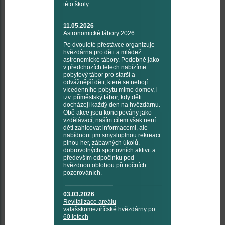
této školy.
11.05.2026
Astronomické tábory 2026
Po dvouleté přestávce organizuje
hvězdárna pro děti a mládež
astronomické tábory. Podobně jako
v předchozích letech nabízíme
pobytový tábor pro starší a
odvážnější děti, které se nebojí
vícedenního pobytu mimo domov, i
tzv. příměstský tábor, kdy děti
docházejí každý den na hvězdárnu.
Obě akce jsou koncipovány jako
vzdělávací, naším cílem však není
děti zahlcovat informacemi, ale
nabídnout jim smysluplnou rekreaci
plnou her, zábavných úkolů,
dobrovolných sportovních aktivit a
především odpočinku pod
hvězdnou oblohou při nočních
pozorováních.
03.03.2026
Revitalizace areálu
valašskomeziříčské hvězdárny po
60 letech