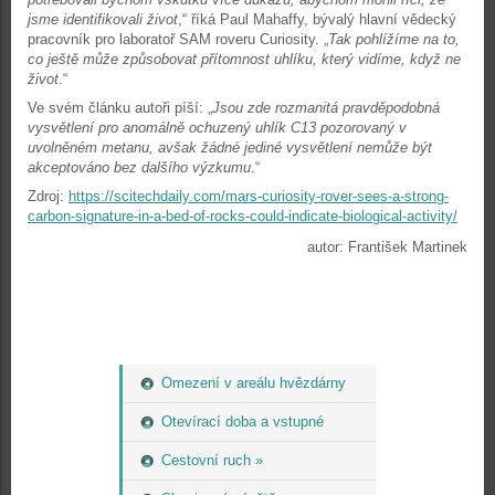
jsme identifikovali život
,“ říká Paul Mahaffy, bývalý hlavní vědecký
pracovník pro laboratoř SAM roveru Curiosity. „
Tak pohlížíme na to,
co ještě může způsobovat přítomnost uhlíku, který vidíme, když ne
život
.“
Ve svém článku autoři píší: „
Jsou zde rozmanitá pravděpodobná
vysvětlení pro anomálně ochuzený uhlík C13 pozorovaný v
uvolněném metanu, avšak žádné jediné vysvětlení nemůže být
akceptováno bez dalšího výzkumu
.“
Zdroj:
https://scitechdaily.com/mars-curiosity-rover-sees-a-strong-
carbon-signature-in-a-bed-of-rocks-could-indicate-biological-activity/
autor: František Martinek
Omezení v areálu hvězdárny
Otevírací doba a vstupné
Cestovní ruch »