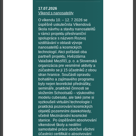
17.07.2026
Víkend s nanosatelity
O víkendu 10. – 12. 7 2026 se
úspěšně uskutečnila Víkendová
škola návrhu a stavby nanosatelitů
v rámci projektu přeshraniční
spolupráce s názvem Rozvoj
vzdělávání v oblasti vývoje
nanosatelitů a kosmických
technologií. Akci pořádali oba
partneři projektu, Hvězdárna
Valašské Meziříčí, p. o. a Slovenská
organizácia pre vesmírné aktivity a
zúčastnilo se ji 15 účastníků z obou
stran hranice. Součástí opravdu
bohatého a zajímavého programu
byly nejen teoretické přednášky,
semináře, praktické činnosti se
složením Schoolsatů – výukového
modelu cubesatu, ale také jsme si
vyzkoušeli virtuální technologie i
praktická pozorování kosmických
objektů pozemními dalekohledy,
včetně Mezinárodní kosmické
stanice. Po úspěšném absolvování
víkendové školy a nedělní
samostatné práce obdrželi všichni
účastníci certifikát o absolvování