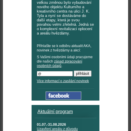
velkou změnou bylo vybudování
nového objektu Kulturního a
kreativního centra na ulici J. K.
Tyla a nyní se dostáváme do
další etapy, která je svou
povahou velmi zřetelná. Jedná se
o komplexní revitalizaci oplocení
a areálu hvězdárny.
Přihlašte se k odběru aktualit AKA,
novinek z hvězdárny a akcí:
S Vašimi osobními údaji pracujeme
dle našich
zásad zpracování
osobních údajů
.
Více informací o zasílání novinek
Aktuální program
01.07.-31.08.2026
Uzavření areálu z důvodu