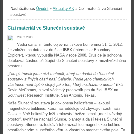
Nacházíte se:
Úvodní
»
Aktuality AK
»
Cizí materiál ve Sluneční
soustavě
Cizí materiál ve Sluneční soustavě
20.02.2012
Vědci oznámili tento objev na tiskové konferenci 31. 1. 2012.
Je založen na datech z družice
IBEX
(Interstellar Boundary
Explorer), kterou vypustila NASA v roce 2008. Družice je schopna
detekovat částice přilétající do Sluneční soustavy z mezihvězdného
prostoru.
„
Zaregistrovali jsme cizí materiál, který se dostal do Sluneční
soustavy z jiných částí naší Galaxie. Podle jeho chemických
vlastností není úplně stejný jako ten, který nacházíme doma
,“ říká
David McComas, hlavní vědecký pracovník pro družici IBEX na
Southwest Research Institute, San Antonio, Texas.
Naše Sluneční soustava je obklopena heliosférou – jakousi
magnetickou bublinou, která nás odděluje od zbývající části naší
Galaxie. Vně heliosféry leží království hvězd neboli „mezihvězdný
prostor“, uvnitř se nachází Slunce, planety a další tělesa Sluneční
soustavy. Slunce rozfoukává tuto rozsáhlou magnetickou bublinu
prostřednictvím slunečního větru a vlastního magnetického pole. To