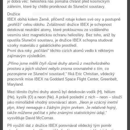
je dobrá věc: heliosféra nás pomáhá chránit před kosmickým
zářením, které by chtělo proniknout do Sluneční soustavy.
Družice
IBEX obíhá kolem Země, přičemž rotuje kolem své osy a postupně
„prohlíží“ celou oblohu. Zvláštností družice IBEX je schopnost
detekovat neutrální atomy, které proklouznou ze vzdáleného
vesmíru skrz magnetickou ochranu heliosféry. Bez toho, aniž by
opustila Sluneční soustavu, je družice IBEX schopna studovat
vzorky materiálu z galaktického prostředí.
První dva roky „počítání“ těchto cizích atomů vedlo k některým
zajímavým výsledkům.
„
Přímo jsme měřili čtyři různé druhy atomů z mezihvězdného
prostoru a jejich složení nebylo zrovna srovnatelné s tím, co
pozorujeme ve Sluneční soustavě
,“ říká Eric Christian, vědecký
pracovník mise IBEX na Goddard Space Flight Center, Greenbelt,
Maryland.
Mezi těmito čtyřmi druhy atomů byl detekován vodík (H), hélium
(He), kyslík (O) a neon (Ne). A právě poslední z nich – neon – slouží
jako mimořádně vhodný srovnávací atom. „
Neon je vzácný inertní
plyn, který nereaguje s žádným jiným prvkem. Je relativně hojný,
takže můžeme počítat s jeho známými statistickými údaji
,“
vysvětluje David McComas.
Při využití dat z družice IBEX porovnával vědecký tým poměr