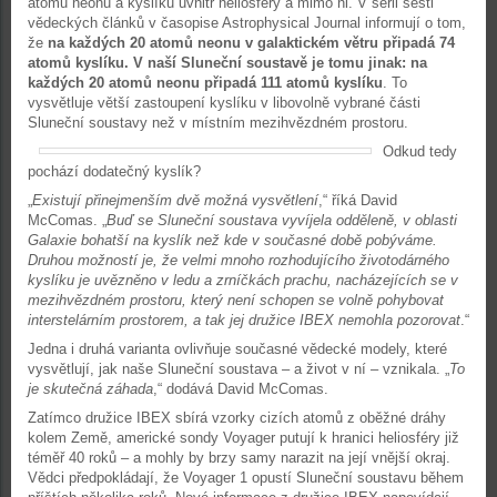
atomů neonu a kyslíku uvnitř heliosféry a mimo ni. V sérii šesti
vědeckých článků v časopise Astrophysical Journal informují o tom,
že
na každých 20 atomů neonu v galaktickém větru připadá 74
atomů kyslíku. V naší Sluneční soustavě je tomu jinak: na
každých 20 atomů neonu připadá 111 atomů kyslíku
. To
vysvětluje větší zastoupení kyslíku v libovolně vybrané části
Sluneční soustavy než v místním mezihvězdném prostoru.
Odkud tedy
pochází dodatečný kyslík?
„
Existují přinejmenším dvě možná vysvětlení
,“ říká David
McComas. „
Buď se Sluneční soustava vyvíjela odděleně, v oblasti
Galaxie bohatší na kyslík než kde v současné době pobýváme.
Druhou možností je, že velmi mnoho rozhodujícího životodárného
kyslíku je uvězněno v ledu a zrníčkách prachu, nacházejících se v
mezihvězdném prostoru, který není schopen se volně pohybovat
interstelárním prostorem, a tak jej družice IBEX nemohla pozorovat
.“
Jedna i druhá varianta ovlivňuje současné vědecké modely, které
vysvětlují, jak naše Sluneční soustava – a život v ní – vznikala. „
To
je skutečná záhada
,“ dodává David McComas.
Zatímco družice IBEX sbírá vzorky cizích atomů z oběžné dráhy
kolem Země, americké sondy Voyager putují k hranici heliosféry již
téměř 40 roků – a mohly by brzy samy narazit na její vnější okraj.
Vědci předpokládají, že Voyager 1 opustí Sluneční soustavu během