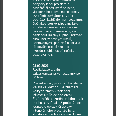
v předchozích letech nabízíme
pobytový tábor pro starší a
odvážnější děti, které se nebojí
vícedenního pobytu mimo domov, i
tzv. příměstský tábor, kdy děti
docházejí každý den na hvězdárnu.
Obě akce jsou koncipovány jako
vzdělávací, naším cílem však není
děti zahlcovat informacemi, ale
nabídnout jim smysluplnou rekreaci
plnou her, zábavných úkolů,
dobrovolných sportovních aktivit a
především odpočinku pod
hvězdnou oblohou při nočních
pozorováních.
03.03.2026
Revitalizace areálu
valašskomeziříčské hvězdárny po
60 letech
Poslední roky jsou na Hvězdárně
Valašské Meziříčí ve znamení
velkých změn v základní
infrastruktuře celého areálu.
Zatím většina změn probíhala tak
trochu skrytě, ať už proto, že se
jednalo o opravy či úpravy
interiérů nebo proto, že byla
skryta za hradbou stromů. První