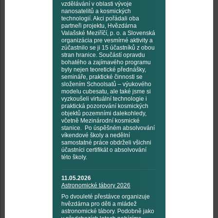
vzdělávání v oblasti vývoje
nanosatelitů a kosmických
technologií. Akci pořádali oba
partneři projektu, Hvězdárna
Valašské Meziříčí, p. o. a Slovenská
organizácia pre vesmírné aktivity a
zúčastnilo se ji 15 účastníků z obou
stran hranice. Součástí opravdu
bohatého a zajímavého programu
byly nejen teoretické přednášky,
semináře, praktické činnosti se
složením Schoolsatů – výukového
modelu cubesatu, ale také jsme si
vyzkoušeli virtuální technologie i
praktická pozorování kosmických
objektů pozemními dalekohledy,
včetně Mezinárodní kosmické
stanice. Po úspěšném absolvování
víkendové školy a nedělní
samostatné práce obdrželi všichni
účastníci certifikát o absolvování
této školy.
11.05.2026
Astronomické tábory 2026
Po dvouleté přestávce organizuje
hvězdárna pro děti a mládež
astronomické tábory. Podobně jako