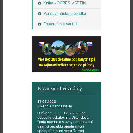
Kniha - OKRES VSETÍN
Panoramatická prohlídka
Fotografická soutež
Novinky z hvězdárny
17.07.2026
Víkend s nanosatelity
O víkendu 10. – 12. 7 2026 se
úspěšně uskutečnila Víkendová
škola návrhu a stavby nanosatelitů
v rámci projektu přeshraniční
spolupráce s názvem Rozvoj