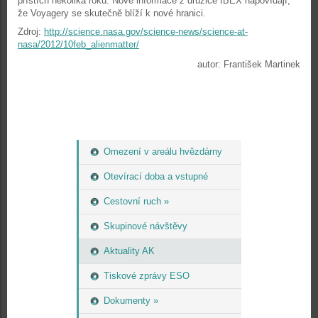
příštích několika roků. Nové informace z družice IBEX napovídají,
že Voyagery se skutečně blíží k nové hranici.
Zdroj:
http://science.nasa.gov/science-news/science-at-
nasa/2012/10feb_alienmatter/
autor: František Martinek
Omezení v areálu hvězdárny
Otevírací doba a vstupné
Cestovní ruch »
Skupinové návštěvy
Aktuality AK
Tiskové zprávy ESO
Dokumenty »