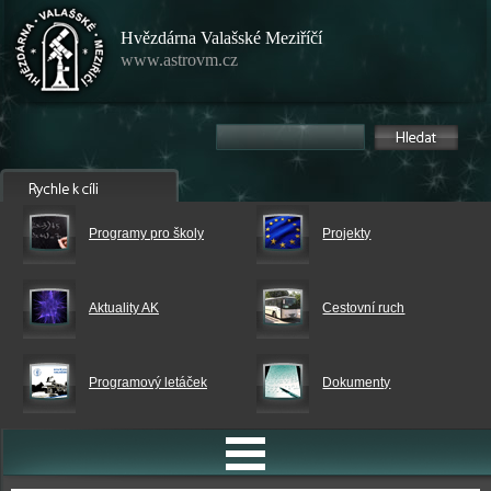
Hvězdárna Valašské Meziříčí
www.astrovm.cz
Programy pro školy
Projekty
Aktuality AK
Cestovní ruch
Programový letáček
Dokumenty