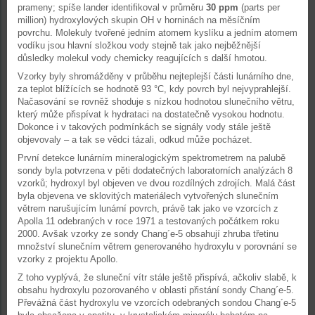
prameny; spíše lander identifikoval v průměru
30 ppm
(parts per
million) hydroxylových skupin OH v horninách na měsíčním
povrchu. Molekuly tvořené jedním atomem kyslíku a jedním atomem
vodíku jsou hlavní složkou vody stejně tak jako nejběžnější
důsledky molekul vody chemicky reagujících s další hmotou.
Vzorky byly shromážděny v průběhu nejteplejší části lunárního dne,
za teplot blížících se hodnotě 93 °C, kdy povrch byl nejvyprahlejší.
Načasování se rovněž shoduje s nízkou hodnotou slunečního větru,
který může přispívat k hydrataci na dostatečně vysokou hodnotu.
Dokonce i v takových podmínkách se signály vody stále ještě
objevovaly – a tak se vědci tázali, odkud může pocházet.
První detekce lunárním mineralogickým spektrometrem na palubě
sondy byla potvrzena v pěti dodatečných laboratorních analýzách 8
vzorků; hydroxyl byl objeven ve dvou rozdílných zdrojích. Malá část
byla objevena ve sklovitých materiálech vytvořených slunečním
větrem narušujícím lunární povrch, právě tak jako ve vzorcích z
Apolla 11 odebraných v roce 1971 a testovaných počátkem roku
2000. Avšak vzorky ze sondy Chang´e-5 obsahují zhruba třetinu
množství slunečním větrem generovaného hydroxylu v porovnání se
vzorky z projektu Apollo.
Z toho vyplývá, že sluneční vítr stále ještě přispívá, ačkoliv slabě, k
obsahu hydroxylu pozorovaného v oblasti přistání sondy Chang´e-5.
Převážná část hydroxylu ve vzorcích odebraných sondou Chang´e-5