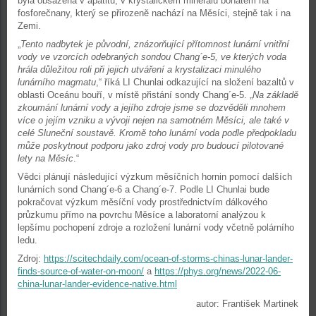
byla obsažena v apatitu, v krystalickém minerálu bohatém na
fosforečnany, který se přirozeně nachází na Měsíci, stejně tak i na
Zemi.
„
Tento nadbytek je původní, znázorňující přítomnost lunární vnitřní
vody ve vzorcích odebraných sondou Chang´e-5, ve kterých voda
hrála důležitou roli při jejich utváření a krystalizaci minulého
lunárního magmatu
,“ říká LI Chunlai odkazující na složení bazaltů v
oblasti Oceánu bouří, v místě přistání sondy Chang´e-5. „
Na základě
zkoumání lunární vody a jejího zdroje jsme se dozvěděli mnohem
více o jejím vzniku a vývoji nejen na samotném Měsíci, ale také v
celé Sluneční soustavě. Kromě toho lunární voda podle předpokladu
může poskytnout podporu jako zdroj vody pro budoucí pilotované
lety na Měsíc
.“
Vědci plánují následující výzkum měsíčních hornin pomocí dalších
lunárních sond Chang´e-6 a Chang´e-7. Podle LI Chunlai bude
pokračovat výzkum měsíční vody prostřednictvím dálkového
průzkumu přímo na povrchu Měsíce a laboratorní analýzou k
lepšímu pochopení zdroje a rozložení lunární vody včetně polárního
ledu.
Zdroj:
https://scitechdaily.com/ocean-of-storms-chinas-lunar-lander-
finds-source-of-water-on-moon/
a
https://phys.org/news/2022-06-
china-lunar-lander-evidence-native.html
autor: František Martinek