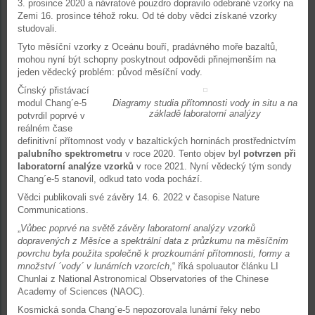
3. prosince 2020 a návratové pouzdro dopravilo odebrané vzorky na
Zemi 16. prosince téhož roku. Od té doby vědci získané vzorky
studovali.
Tyto měsíční vzorky z Oceánu bouří, pradávného moře bazaltů,
mohou nyní být schopny poskytnout odpovědi přinejmenším na
jeden vědecký problém: původ měsíční vody.
Čínský přistávací
modul Chang´e-5
Diagramy studia přítomnosti vody in situ a na
základě laboratorní analýzy
potvrdil poprvé v
reálném čase
definitivní přítomnost vody v bazaltických horninách prostřednictvím
palubního spektrometru
v roce 2020. Tento objev byl
potvrzen při
laboratorní analýze vzorků
v roce 2021. Nyní vědecký tým sondy
Chang´e-5 stanovil, odkud tato voda pochází.
Vědci publikovali své závěry 14. 6. 2022 v časopise Nature
Communications.
„
Vůbec poprvé na světě závěry laboratorní analýzy vzorků
dopravených z Měsíce a spektrální data z průzkumu na měsíčním
povrchu byla použita společně k prozkoumání přítomnosti, formy a
množství ´vody´ v lunárních vzorcích
,“ říká spoluautor článku LI
Chunlai z National Astronomical Observatories of the Chinese
Academy of Sciences (NAOC).
Kosmická sonda Chang´e-5 nepozorovala lunární řeky nebo