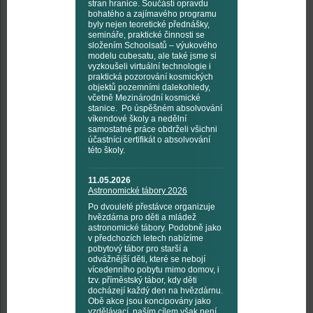
stran hranice. Součástí opravdu
bohatého a zajímavého programu
byly nejen teoretické přednášky,
semináře, praktické činnosti se
složením Schoolsatů – výukového
modelu cubesatu, ale také jsme si
vyzkoušeli virtuální technologie i
praktická pozorování kosmických
objektů pozemními dalekohledy,
včetně Mezinárodní kosmické
stanice. Po úspěšném absolvování
víkendové školy a nedělní
samostatné práce obdrželi všichni
účastníci certifikát o absolvování
této školy.
11.05.2026
Astronomické tábory 2026
Po dvouleté přestávce organizuje
hvězdárna pro děti a mládež
astronomické tábory. Podobně jako
v předchozích letech nabízíme
pobytový tábor pro starší a
odvážnější děti, které se nebojí
vícedenního pobytu mimo domov, i
tzv. příměstský tábor, kdy děti
docházejí každý den na hvězdárnu.
Obě akce jsou koncipovány jako
vzdělávací, naším cílem však není