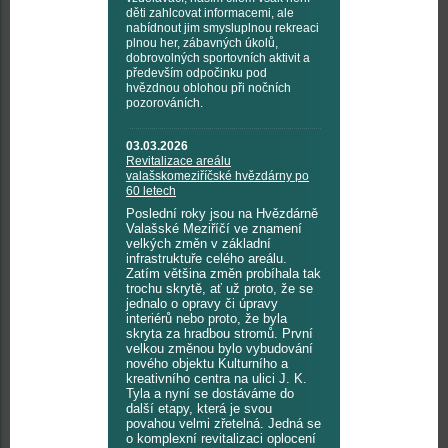
děti zahlcovat informacemi, ale
nabídnout jim smysluplnou rekreaci
plnou her, zábavných úkolů,
dobrovolných sportovních aktivit a
především odpočinku pod
hvězdnou oblohou při nočních
pozorováních.
03.03.2026
Revitalizace areálu
valašskomeziříčské hvězdárny po
60 letech
Poslední roky jsou na Hvězdárně
Valašské Meziříčí ve znamení
velkých změn v základní
infrastruktuře celého areálu.
Zatím většina změn probíhala tak
trochu skrytě, ať už proto, že se
jednalo o opravy či úpravy
interiérů nebo proto, že byla
skryta za hradbou stromů. První
velkou změnou bylo vybudování
nového objektu Kulturního a
kreativního centra na ulici J. K.
Tyla a nyní se dostáváme do
další etapy, která je svou
povahou velmi zřetelná. Jedná se
o komplexní revitalizaci oplocení