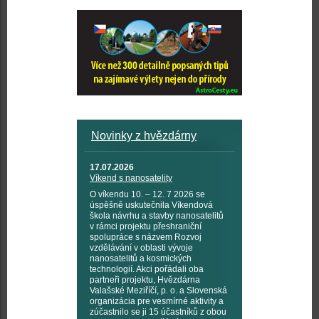
Novinky z hvězdárny
17.07.2026
Víkend s nanosatelity
O víkendu 10. – 12. 7 2026 se
úspěšně uskutečnila Víkendová
škola návrhu a stavby nanosatelitů
v rámci projektu přeshraniční
spolupráce s názvem Rozvoj
vzdělávání v oblasti vývoje
nanosatelitů a kosmických
technologií. Akci pořádali oba
partneři projektu, Hvězdárna
Valašské Meziříčí, p. o. a Slovenská
organizácia pre vesmírné aktivity a
zúčastnilo se ji 15 účastníků z obou