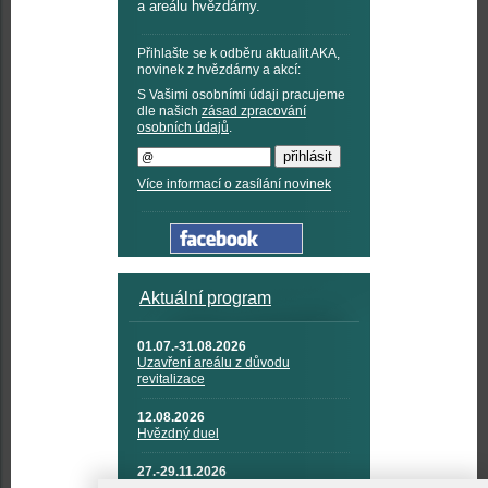
a areálu hvězdárny.
Přihlašte se k odběru aktualit AKA,
novinek z hvězdárny a akcí:
S Vašimi osobními údaji pracujeme
dle našich
zásad zpracování
osobních údajů
.
Více informací o zasílání novinek
Aktuální program
01.07.-31.08.2026
Uzavření areálu z důvodu
revitalizace
12.08.2026
Hvězdný duel
27.-29.11.2026