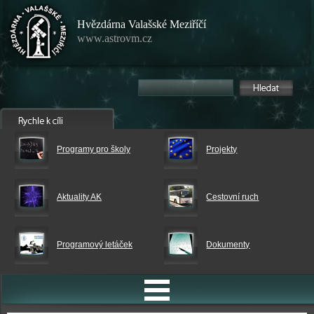
Hvězdárna Valašské Meziříčí
www.astrovm.cz
Programy pro školy
Projekty
Aktuality AK
Cestovní ruch
Programový letáček
Dokumenty