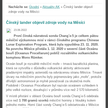
Nacházíte se:
Úvodní
»
Aktuality AK
»
Čínský lander objevil
zdroje vody na Měsíci
Čínský lander objevil zdroje vody na Měsíci
23.06.2022
První čínská návratová sonda Chang´e-5 je celkem pátou
měsíční výzkumnou misí v rámci čínského programu Chinese
Lunar Exploration Program, která byla vypuštěna 23. 11. 2020.
Na povrchu Měsíce přistála 1. 12. 2020 v severní části Oceánu
bouří (Oceanus Procellarum) poblíž rozsáhlého vulkanického
komplexu Mons Rümker.
Oceán bouří je rozsáhlé měsíční moře – tmavá bazaltická planina,
která se vytvořila v důsledku vulkanické aktivity aktivované
pradávnými impakty asteroidů na odvrácenou stranu Měsíce. Tmavé
útvary na měsíčním povrchu byly pojmenovány jako „moře“, protože
dřívější astronomové je mylně považovali za skutečná moře.
Podobně i Oceanus Procellarum byl nazván oceánem vzhledem k
jeho velké rozloze, dosahující v průměru více než 2 570 kilometrů.
V místě přistání v oblasti Oceánu bouří sonda Chang´e-5 odebrala
více než
1 700 gramů vzorků
měsíční horniny z hloubky kolem
jednoho metru. Horní část sondy Chang´e-5 odstartovala z Měsíce