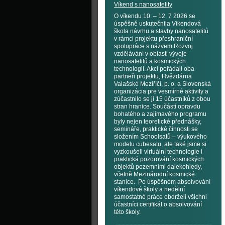
Víkend s nanosatelity
O víkendu 10. – 12. 7 2026 se
úspěšně uskutečnila Víkendová
škola návrhu a stavby nanosatelitů
v rámci projektu přeshraniční
spolupráce s názvem Rozvoj
vzdělávání v oblasti vývoje
nanosatelitů a kosmických
technologií. Akci pořádali oba
partneři projektu, Hvězdárna
Valašské Meziříčí, p. o. a Slovenská
organizácia pre vesmírné aktivity a
zúčastnilo se ji 15 účastníků z obou
stran hranice. Součástí opravdu
bohatého a zajímavého programu
byly nejen teoretické přednášky,
semináře, praktické činnosti se
složením Schoolsatů – výukového
modelu cubesatu, ale také jsme si
vyzkoušeli virtuální technologie i
praktická pozorování kosmických
objektů pozemními dalekohledy,
včetně Mezinárodní kosmické
stanice. Po úspěšném absolvování
víkendové školy a nedělní
samostatné práce obdrželi všichni
účastníci certifikát o absolvování
této školy.