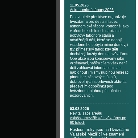
11.05.2026
Astronomické tábory 2026
Po dvouleté přestávce organizuje
hvězdárna pro děti a mládež
astronomické tábory. Podobně jako
v předchozích letech nabízíme
pobytový tábor pro starší a
odvážnější děti, které se nebojí
vícedenního pobytu mimo domov, i
tzv. příměstský tábor, kdy děti
docházejí každý den na hvězdárnu.
Obě akce jsou koncipovány jako
vzdělávací, naším cílem však není
děti zahlcovat informacemi, ale
nabídnout jim smysluplnou rekreaci
plnou her, zábavných úkolů,
dobrovolných sportovních aktivit a
především odpočinku pod
hvězdnou oblohou při nočních
pozorováních.
03.03.2026
Revitalizace areálu
valašskomeziříčské hvězdárny po
60 letech
Poslední roky jsou na Hvězdárně
Valašské Meziříčí ve znamení