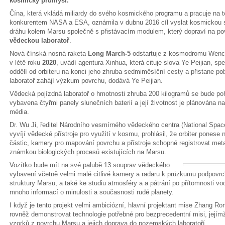
kosmický průmysl.
Čína, která vkládá miliardy do svého kosmického programu a pracuje na
konkurentem NASA a ESA, oznámila v dubnu 2016 cíl vyslat kosmickou 
dráhu kolem Marsu společně s přistávacím modulem, který dopraví na po
vědeckou laboratoř
.
Nová čínská nosná raketa
Long March-5
odstartuje z kosmodromu Wencha
v létě roku
2020
, uvádí agentura Xinhua, která cituje slova Ye Peijian, sp
oddělí od orbiteru na konci jeho zhruba sedmiměsíční cesty a přistane po
laboratoř zahájí výzkum povrchu, dodává Ye Peijian.
Vědecká pojízdná laboratoř o hmotnosti zhruba 200 kilogramů se bude po
vybavena čtyřmi panely slunečních baterií a její životnost je plánována n
média.
Dr. Wu Ji, ředitel Národního vesmírného vědeckého centra (National Space
vyvíjí vědecké přístroje pro využití v kosmu, prohlásil, že orbiter ponese 
částic, kamery pro mapování povrchu a přístroje schopné registrovat met
známkou biologických procesů existujících na Marsu.
Vozítko bude mít na své palubě 13 souprav vědeckého
vybavení včetně velmi malé citlivé kamery a radaru k průzkumu podpovrch
struktury Marsu, a také ke studiu atmosféry a a pátrání po přítomnosti v
mnoho informací o minulosti a současnosti rudé planety.
I když je tento projekt velmi ambiciózní, hlavní projektant mise Zhang Ron
rovněž demonstrovat technologie potřebné pro bezprecedentní misi, její
vzorků z povrchu Marsu a jejich doprava do pozemských laboratoří.