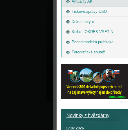
Aktuality AK
Tiskové zprávy ESO
Dokumenty »
Kniha - OKRES VSETÍN
Panoramatická prohlídka
Fotografická soutež
Novinky z hvězdárny
17.07.2026