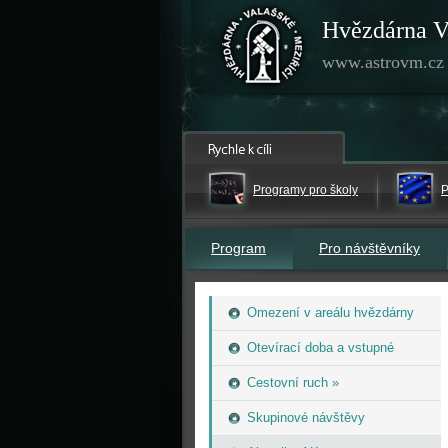
Hvězdárna V
www.astrovm.cz
Programy pro školy
P
Program
Pro návštěvníky
Omezení v areálu hvězdárny
Otevírací doba a vstupné
Cestovní ruch »
Skupinové návštěvy