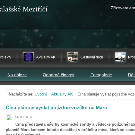
alašské Meziříčí
Zřizovatelem
rojekty
Aktuality AK
Cestovní ruch
Pro
Na obloze
Odborná činnost
Fotogalerie
Dě
Nacházíte se:
Úvodní
»
Aktuality AK
»
Čína plánuje vyslat pojízdné voz
Čína plánuje vyslat pojízdné vozítko na Mars
06.09.2016
Čína představila návrhy kosmické sondy a vědecké pojízdné labo
planetě Mars koncem tohoto desetiletí v průběhu mise, která se stan