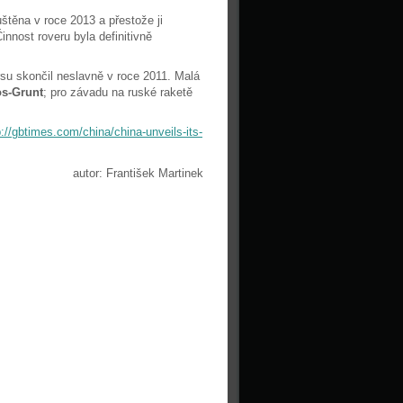
štěna v roce 2013 a přestože ji
nnost roveru byla definitivně
u skončil neslavně v roce 2011. Malá
s-Grunt
; pro závadu na ruské raketě
p://gbtimes.com/china/china-unveils-its-
autor: František Martinek