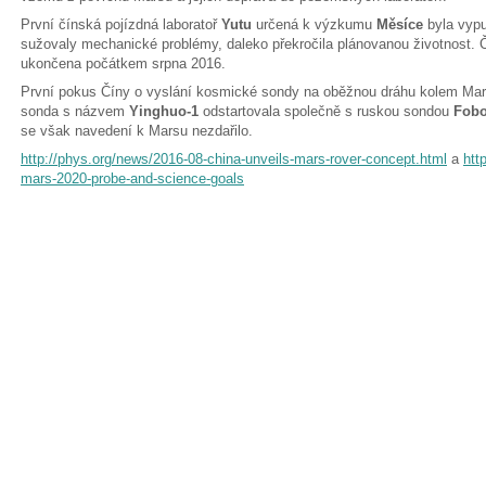
První čínská pojízdná laboratoř
Yutu
určená k výzkumu
Měsíce
byla vypu
sužovaly mechanické problémy, daleko překročila plánovanou životnost. Či
ukončena počátkem srpna 2016.
První pokus Číny o vyslání kosmické sondy na oběžnou dráhu kolem Mars
sonda s názvem
Yinghuo-1
odstartovala společně s ruskou sondou
Fobo
se však navedení k Marsu nezdařilo.
http://phys.org/news/2016-08-china-unveils-mars-rover-concept.html
a
htt
mars-2020-probe-and-science-goals