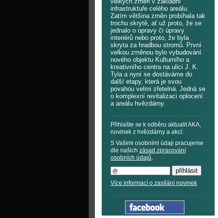
velkých změn v základní
infrastruktuře celého areálu.
Zatím většina změn probíhala tak
trochu skrytě, ať už proto, že se
jednalo o opravy či úpravy
interiérů nebo proto, že byla
skryta za hradbou stromů. První
velkou změnou bylo vybudování
nového objektu Kulturního a
kreativního centra na ulici J. K.
Tyla a nyní se dostáváme do
další etapy, která je svou
povahou velmi zřetelná. Jedná se
o komplexní revitalizaci oplocení
a areálu hvězdárny.
Přihlašte se k odběru aktualit AKA,
novinek z hvězdárny a akcí:
S Vašimi osobními údaji pracujeme
dle našich
zásad zpracování
osobních údajů
.
Více informací o zasílání novinek