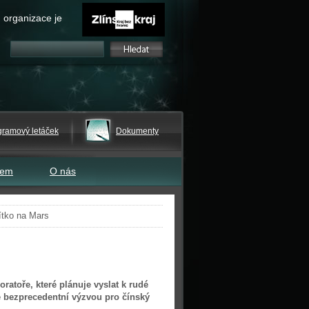
 organizace je
gramový letáček
Dokumenty
tem
O nás
ítko na Mars
ratoře, které plánuje vyslat k rudé
e bezprecedentní výzvou pro čínský