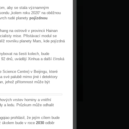
 tom, aby se stala významným
sondu „kolem roku 2020“ na oběžnou
vrch rudé planety
pojízdnou
ng na ostrově v provincii Hainan
ecialisty mise. Přistávací modul se
blíž rovníku planety Mars, kde pojízdná
hybovat na šesti kolech, bude
a 92 dnů, uvádějí Xinhua a další čínská
 Science Centre) v Beijingu, které
na své palubě mimo jiné i detektory
an, jehož přítomnost může být
ových vrstev horniny a vnitřní
ody a ledu. Průzkum může odhalit
gqiao prohlásil, že jejím cílem bude
mž úkolem bude v roce
2030
odběr