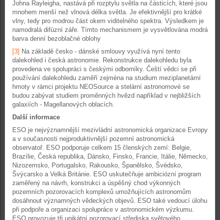
Johna Rayleigha, nastává při rozptylu světla na částicích, které jsou
mnohem menší než vlnová délka světla. Je efektivnější pro krátké
vlny, tedy pro modrou část okem viditelného spektra. Výsledkem je
namodralá difúzní záře. Tímto mechanismem je vysvětlována modrá
barva denní bezoblačné oblohy
[3]
Na základě česko - dánské smlouvy využívá nyní tento
dalekohled i česká astronomie. Rekonstrukce dalekohledu byla
provedena ve spolupráci s českými odborníky. Čeští vědci se při
používání dalekohledu zaměří zejména na studium meziplanetární
hmoty v rámci projektu NEOSource a stelární astronomové se
budou zabývat studiem proměnných hvězd například v nejbližších
galaxiích - Magellanových oblacích.
Další informace
ESO je nejvýznamnější mezivládní astronomická organizace Evropy
a v současnosti nejproduktivnější pozemní astronomická
observatoř. ESO podporuje celkem 15 členských zemí: Belgie,
Brazílie, Česká republika, Dánsko, Finsko, Francie, Itálie, Německo,
Nizozemsko, Portugalsko, Rakousko, Španělsko, Švédsko,
Švýcarsko a Velká Británie. ESO uskutečňuje ambiciózní program
zaměřený na návrh, konstrukci a úspěšný chod výkonných
pozemních pozorovacích komplexů umožňujících astronomům
dosáhnout významných vědeckých objevů. ESO také vedoucí úlohu
při podpoře a organizaci spolupráce v astronomickém výzkumu.
ESO provozuje tři unikátní pozorovací střediska světového