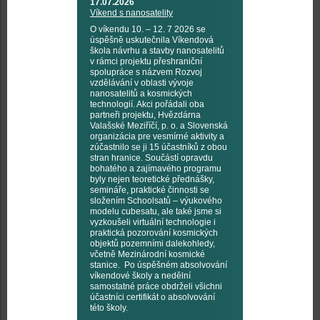
17.07.2026
Víkend s nanosatelity
O víkendu 10. – 12. 7 2026 se
úspěšně uskutečnila Víkendová
škola návrhu a stavby nanosatelitů
v rámci projektu přeshraniční
spolupráce s názvem Rozvoj
vzdělávání v oblasti vývoje
nanosatelitů a kosmických
technologií. Akci pořádali oba
partneři projektu, Hvězdárna
Valašské Meziříčí, p. o. a Slovenská
organizácia pre vesmírné aktivity a
zúčastnilo se ji 15 účastníků z obou
stran hranice. Součástí opravdu
bohatého a zajímavého programu
byly nejen teoretické přednášky,
semináře, praktické činnosti se
složením Schoolsatů – výukového
modelu cubesatu, ale také jsme si
vyzkoušeli virtuální technologie i
praktická pozorování kosmických
objektů pozemními dalekohledy,
včetně Mezinárodní kosmické
stanice. Po úspěšném absolvování
víkendové školy a nedělní
samostatné práce obdrželi všichni
účastníci certifikát o absolvování
této školy.