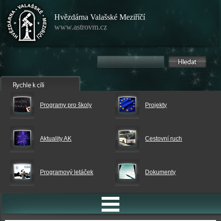
Hvězdárna Valašské Meziříčí
www.astrovm.cz
Programy pro školy
Projekty
Aktuality AK
Cestovní ruch
Programový letáček
Dokumenty