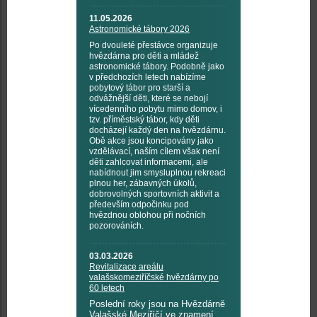
11.05.2026
Astronomické tábory 2026
Po dvouleté přestávce organizuje
hvězdárna pro děti a mládež
astronomické tábory. Podobně jako
v předchozích letech nabízíme
pobytový tábor pro starší a
odvážnější děti, které se nebojí
vícedenního pobytu mimo domov, i
tzv. příměstský tábor, kdy děti
docházejí každý den na hvězdárnu.
Obě akce jsou koncipovány jako
vzdělávací, naším cílem však není
děti zahlcovat informacemi, ale
nabídnout jim smysluplnou rekreaci
plnou her, zábavných úkolů,
dobrovolných sportovních aktivit a
především odpočinku pod
hvězdnou oblohou při nočních
pozorováních.
03.03.2026
Revitalizace areálu
valašskomeziříčské hvězdárny po
60 letech
Poslední roky jsou na Hvězdárně
Valašské Meziříčí ve znamení