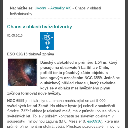
Nacházíte se:
Úvodní
»
Aktuality AK
»
Chaos v oblasti
hvězdotvorby
Chaos v oblasti hvězdotvorby
02.05.2013
ESO 020/13 tisková zpráva
Dánský dalekohled o průměru 1,54 m, který
pracuje na observatoři La Silla v Chile,
pořídil tento působivý záběr objektu s
katalogovým označením NGC 6559. Jedná se
o ukázkový příklad chaosu, který zavládne,
když se v oblaku mezihvězdného plynu
začnou formovat nové hvězdy.
NGC 6559
je oblak plynu a prachu nacházející se asi
5 000
světelných let od Země
. Na obloze byste jej nalezli v souhvězdí
Střelce. Zářící oblast je relativně malá, má v průměru pouze několik
světelných let. To je v příkrém kontrastu se slavným objektem v
sousedství, mlhovinou Laguna (M 8, Messier 8,
eso0936
), která má
průměr přinejmenším stokrát větší. Přestože pozorovatelé mlhovinu