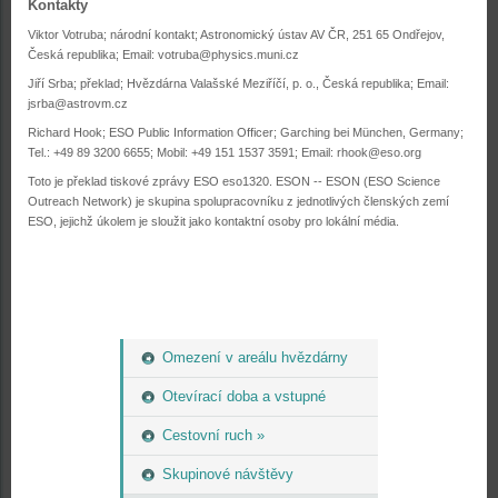
Kontakty
Viktor Votruba; národní kontakt; Astronomický ústav AV ČR, 251 65 Ondřejov,
Česká republika; Email:
votruba@physics.muni.cz
Jiří Srba; překlad; Hvězdárna Valašské Meziříčí, p. o., Česká republika; Email:
jsrba@astrovm.cz
Richard Hook; ESO Public Information Officer; Garching bei München, Germany;
Tel.: +49 89 3200 6655; Mobil: +49 151 1537 3591; Email:
rhook@eso.org
Toto je překlad tiskové zprávy ESO eso1320. ESON -- ESON (ESO Science
Outreach Network) je skupina spolupracovníku z jednotlivých členských zemí
ESO, jejichž úkolem je sloužit jako kontaktní osoby pro lokální média.
Omezení v areálu hvězdárny
Otevírací doba a vstupné
Cestovní ruch »
Skupinové návštěvy