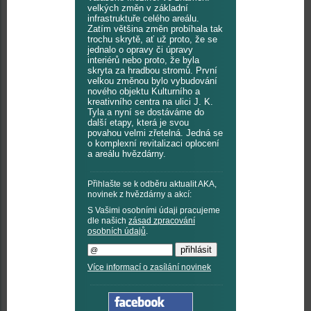
velkých změn v základní
infrastruktuře celého areálu.
Zatím většina změn probíhala tak
trochu skrytě, ať už proto, že se
jednalo o opravy či úpravy
interiérů nebo proto, že byla
skryta za hradbou stromů. První
velkou změnou bylo vybudování
nového objektu Kulturního a
kreativního centra na ulici J. K.
Tyla a nyní se dostáváme do
další etapy, která je svou
povahou velmi zřetelná. Jedná se
o komplexní revitalizaci oplocení
a areálu hvězdárny.
Přihlašte se k odběru aktualit AKA,
novinek z hvězdárny a akcí:
S Vašimi osobními údaji pracujeme
dle našich
zásad zpracování
osobních údajů
.
Více informací o zasílání novinek