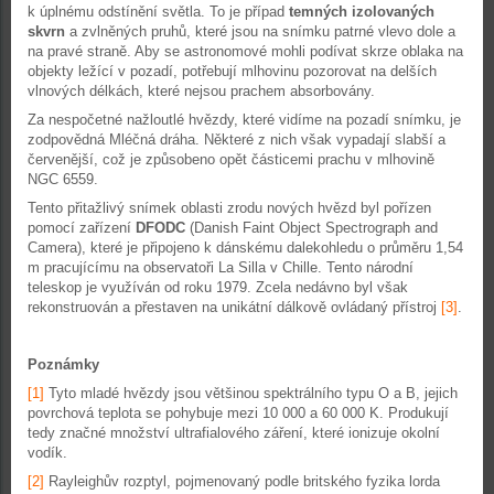
k úplnému odstínění světla. To je případ
temných izolovaných
skvrn
a zvlněných pruhů, které jsou na snímku patrné vlevo dole a
na pravé straně. Aby se astronomové mohli podívat skrze oblaka na
objekty ležící v pozadí, potřebují mlhovinu pozorovat na delších
vlnových délkách, které nejsou prachem absorbovány.
Za nespočetné nažloutlé hvězdy, které vidíme na pozadí snímku, je
zodpovědná Mléčná dráha. Některé z nich však vypadají slabší a
červenější, což je způsobeno opět částicemi prachu v mlhovině
NGC 6559.
Tento přitažlivý snímek oblasti zrodu nových hvězd byl pořízen
pomocí zařízení
DFODC
(Danish Faint Object Spectrograph and
Camera), které je připojeno k dánskému dalekohledu o průměru 1,54
m pracujícímu na observatoři La Silla v Chille. Tento národní
teleskop je využíván od roku 1979. Zcela nedávno byl však
rekonstruován a přestaven na unikátní dálkově ovládaný přístroj
[3]
.
Poznámky
[1]
Tyto mladé hvězdy jsou většinou spektrálního typu O a B, jejich
povrchová teplota se pohybuje mezi 10 000 a 60 000 K. Produkují
tedy značné množství ultrafialového záření, které ionizuje okolní
vodík.
[2]
Rayleighův rozptyl, pojmenovaný podle britského fyzika lorda