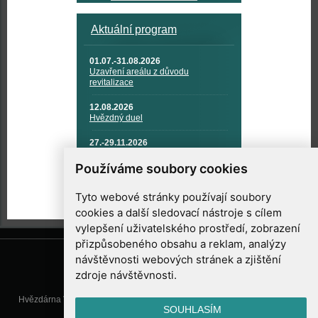
Aktuální program
01.07.-31.08.2026
Uzavření areálu z důvodu
revitalizace
12.08.2026
Hvězdný duel
27.-29.11.2026
KOSMONAUTIKA, RAKETOVÁ
TECHNIKA A KOSMICKÉ
Používáme soubory cookies
TECHNOLOGIE
Tyto webové stránky používají soubory
cookies a další sledovací nástroje s cílem
vylepšení uživatelského prostředí, zobrazení
přizpůsobeného obsahu a reklam, analýzy
návštěvnosti webových stránek a zjištění
zdroje návštěvnosti.
Hvězdárna Valašské Meziříčí, příspěvková organizace, Vsetínská 78, 757
SOUHLASÍM
01 Valašské Meziříčí