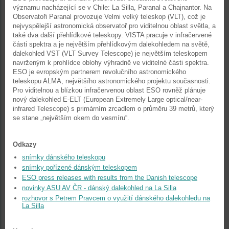
významu nacházející se v Chile: La Silla, Paranal a Chajnantor. Na
Observatoři Paranal provozuje Velmi velký teleskop (VLT), což je
nejvyspělejší astronomická observatoř pro viditelnou oblast světla, a
také dva další přehlídkové teleskopy. VISTA pracuje v infračervené
části spektra a je největším přehlídkovým dalekohledem na světě,
dalekohled VST (VLT Survey Telescope) je největším teleskopem
navrženým k prohlídce oblohy výhradně ve viditelné části spektra.
ESO je evropským partnerem revolučního astronomického
teleskopu ALMA, největšího astronomického projektu současnosti.
Pro viditelnou a blízkou infračervenou oblast ESO rovněž plánuje
nový dalekohled E-ELT (European Extremely Large optical/near-
infrared Telescope) s primárním zrcadlem o průměru 39 metrů, který
se stane „největším okem do vesmíru“.
Odkazy
snímky dánského teleskopu
snímky pořízené dánským teleskopem
ESO press releases with results from the Danish telescope
novinky ASU AV ČR - dánský dalekohled na La Silla
rozhovor s Petrem Pravcem o využití dánského dalekohledu na
La Silla