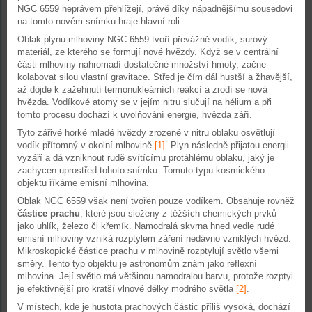
NGC 6559 neprávem přehlížejí, právě díky nápadnějšímu sousedovi
na tomto novém snímku hraje hlavní roli.
Oblak plynu mlhoviny NGC 6559 tvoří převážně vodík, surový
materiál, ze kterého se formují nové hvězdy. Když se v centrální
části mlhoviny nahromadí dostatečné množství hmoty, začne
kolabovat silou vlastní gravitace. Střed je čím dál hustší a žhavější,
až dojde k zažehnutí termonukleárních reakcí a zrodí se nová
hvězda. Vodíkové atomy se v jejím nitru slučují na hélium a při
tomto procesu dochází k uvolňování energie, hvězda září.
Tyto zářivé horké mladé hvězdy zrozené v nitru oblaku osvětlují
vodík přítomný v okolní mlhovině
[1]
. Plyn následně přijatou energii
vyzáří a dá vzniknout rudě svítícímu protáhlému oblaku, jaký je
zachycen uprostřed tohoto snímku. Tomuto typu kosmického
objektu říkáme emisní mlhovina.
Oblak NGC 6559 však není tvořen pouze vodíkem. Obsahuje rovněž
částice prachu
, které jsou složeny z těžších chemických prvků
jako uhlík, železo či křemík. Namodralá skvrna hned vedle rudé
emisní mlhoviny vzniká rozptylem záření nedávno vzniklých hvězd.
Mikroskopické částice prachu v mlhovině rozptylují světlo všemi
směry. Tento typ objektu je astronomům znám jako reflexní
mlhovina. Její světlo má většinou namodralou barvu, protože rozptyl
je efektivnější pro kratší vlnové délky modrého světla
[2]
.
V místech, kde je hustota prachových částic příliš vysoká, dochází