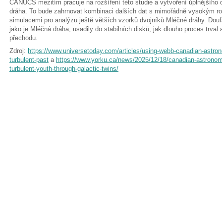
CANUCS mezitím pracuje na rozšíření této studie a vytvoření úplnějšího o
dráha. To bude zahrnovat kombinaci dalších dat s mimořádně vysokým ro
simulacemi pro analýzu ještě větších vzorků dvojníků Mléčné dráhy. Doufaj
jako je Mléčná dráha, usadily do stabilních disků, jak dlouho proces trval
přechodu.
Zdroj:
https://www.universetoday.com/articles/using-webb-canadian-astron
turbulent-past
a
https://www.yorku.ca/news/2025/12/18/canadian-astronom
turbulent-youth-through-galactic-twins/