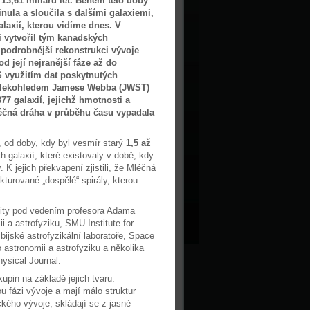
 13,61 miliard let. Během této doby
nula a sloučila s dalšími galaxiemi,
alaxií, kterou vidíme dnes. V
i vytvořil tým kanadských
podrobnější rekonstrukci vývoje
d její nejranější fáze až do
S využitím dat poskytnutých
lekohledem Jamese Webba (JWST)
7 galaxií, jejichž hmotnosti a
léčná dráha v průběhu času vypadala
 od doby, kdy byl vesmír starý
1,5 až
h galaxií, které existovaly v době, kdy
K jejich překvapení zjistili, že Mléčná
rukturované „dospělé“ spirály, kterou
rsity pod vedením profesora Adama
i a astrofyziku, SMU Institute for
ijské astrofyzikální laboratoře, Space
astronomii a astrofyziku a několika
hysical Journal.
upin na základě jejich tvaru:
ou fázi vývoje a mají málo struktur
kého vývoje; skládají se z jasné