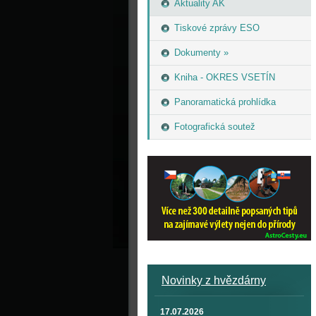
Aktuality AK
Tiskové zprávy ESO
Dokumenty »
Kniha - OKRES VSETÍN
Panoramatická prohlídka
Fotografická soutež
Novinky z hvězdárny
17.07.2026