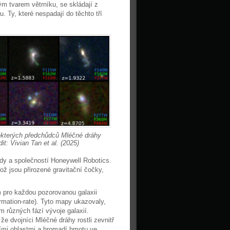
ým tvarem větrníku, se skládají z
u. Ty, které nespadají do těchto tří
kterých předchůdců Mléčné dráhy
it: Vivian Tan et al. (2025)
dy a společností Honeywell Robotics.
ž jsou přirozené gravitační čočky,
m pro každou pozorovanou galaxii
ormation-rate). Tyto mapy ukazovaly,
 různých fází vývoje galaxií.
že dvojníci Mléčné dráhy rostli zevnitř
ními oblastmi a hromadí hmotu ve