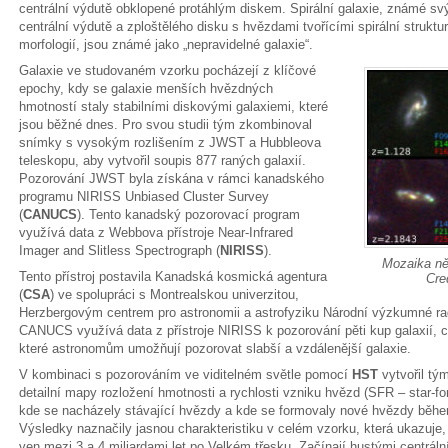
centrální výdutě obklopené protáhlým diskem. Spirální galaxie, známé sv
centrální výdutě a zploštělého disku s hvězdami tvořícími spirální struktur
morfologií, jsou známé jako „nepravidelné galaxie“.
Galaxie ve studovaném vzorku pocházejí z klíčové
epochy, kdy se galaxie menších hvězdných
hmotností staly stabilními diskovými galaxiemi, které
jsou běžné dnes. Pro svou studii tým zkombinoval
snímky s vysokým rozlišením z JWST a Hubbleova
teleskopu, aby vytvořil soupis 877 raných galaxií.
Pozorování JWST byla získána v rámci kanadského
programu NIRISS Unbiased Cluster Survey
(
CANUCS
). Tento kanadský pozorovací program
využívá data z Webbova přístroje Near-Infrared
Imager and Slitless Spectrograph (
NIRISS
).
Mozaika ně
Tento přístroj postavila Kanadská kosmická agentura
Cred
(
CSA
) ve spolupráci s Montrealskou univerzitou,
Herzbergovým centrem pro astronomii a astrofyziku Národní výzkumné ra
CANUCS využívá data z přístroje NIRISS k pozorování pěti kup galaxií, co
které astronomům umožňují pozorovat slabší a vzdálenější galaxie.
V kombinaci s pozorováním ve viditelném světle pomocí
HST
vytvořil tý
detailní mapy rozložení hmotnosti a rychlosti vzniku hvězd (SFR – star-f
kde se nacházely stávající hvězdy a kde se formovaly nové hvězdy během
Výsledky naznačily jasnou charakteristiku v celém vzorku, která ukazuje, 
ven mezi 3 a 4 miliardami let po Velkém třesku. Začínají hustými centrál