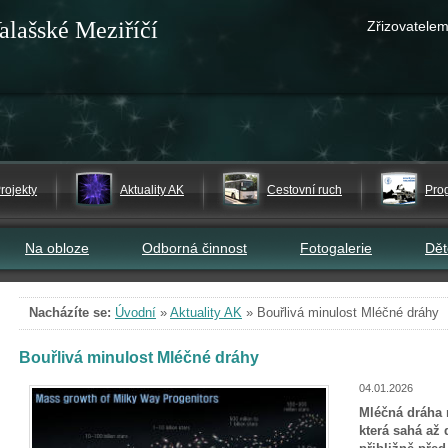
alašské Meziříčí
Zřizovatelem
rojekty
Aktuality AK
Cestovní ruch
Pro
Na obloze
Odborná činnost
Fotogalerie
Dě
Nacházíte se:
Úvodní
»
Aktuality AK
»
Bouřlivá minulost Mléčné dráhy
Bouřlivá minulost Mléčné dráhy
04.01.2026
Mléčná dráha m
která sahá až