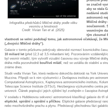
přibližně před
se značně vyvi
aby se stala G
nedávné studi
astronomů nej
Mléčné dráhy o
Infografika předchůdců Mléčné dráhy podle věku
současnosti. 
vesmíru a hmotnosti
Credit: Vivian Tan et al. (2025)
vesmírným da
tým zkoumal 87
vlastnosti se velmi podobají tomu, jak astronomové očekávají, že M
(„dvojníci Mléčné dráhy“).
Galaxie v tomto průzkumu pokrývaly obrovské rozmezí kosmického času,
10 miliard let
(před 12,3 až 3,5 miliardami let). Pozorováním vzdálenějšíc
byl vesmír mladší, tým vytvořil vizuální časovou osu vývoje Mléčné dráhy. 
dráha měla pozoruhodně
bouřlivé mládí
, než se ustálila do stabilní a st
známe dnes.
Studii vedla Vivian Tan, která nedávno dokončila doktorát na York Unive
Muzzina. Připojili se k nim výzkumníci z Dunlapova institutu pro astronomi
Computational Astrophysics, Kapteynova astronomického institutu, Kolumb
Telescope Science Institute (STScI), Herzbergova výzkumného centra pro 
univerzit. Článek popisující jejich zjištění byl zveřejněn v časopise Astrop
V souladu s Hubbleovou sekvencí astronomové klasifikují galaxie do tří sk
eliptické
,
spirální
a
spirální s příčkou
. Eliptické galaxie představují ran
nebo mezihvězdného prachu a plynu. Představují přechodnou fázi galaktic