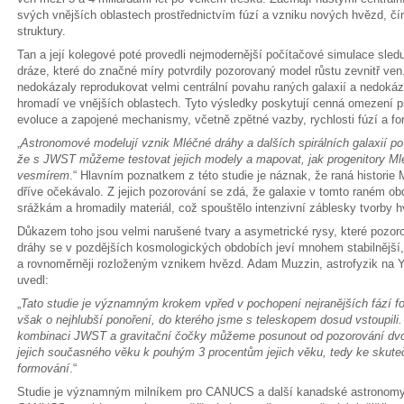
svých vnějších oblastech prostřednictvím fúzí a vzniku nových hvězd, čím
struktury.
Tan a její kolegové poté provedli nejmodernější počítačové simulace sled
dráze, které do značné míry potvrdily pozorovaný model růstu zevnitř ve
nedokázaly reprodukovat velmi centrální povahu raných galaxií a nedokáz
hromadí ve vnějších oblastech. Tyto výsledky poskytují cenná omezení pr
evoluce a zapojené mechanismy, včetně zpětné vazby, rychlosti fúzí a fo
„
Astronomové modelují vznik Mléčné dráhy a dalších spirálních galaxií po 
že s JWST můžeme testovat jejich modely a mapovat, jak progenitory M
vesmírem
.“ Hlavním poznatkem z této studie je náznak, že raná historie 
dříve očekávalo. Z jejich pozorování se zdá, že galaxie v tomto raném o
srážkám a hromadily materiál, což spouštělo intenzivní záblesky tvorby 
Důkazem toho jsou velmi narušené tvary a asymetrické rysy, které pozoro
dráhy se v pozdějších kosmologických obdobích jeví mnohem stabilnější, 
a rovnoměrněji rozloženým vznikem hvězd. Adam Muzzin, astrofyzik na Yor
uvedl:
„
Tato studie je významným krokem vpřed v pochopení nejranějších fází f
však o nejhlubší ponoření, do kterého jsme s teleskopem dosud vstoupili.
kombinaci JWST a gravitační čočky můžeme posunout od pozorování dvo
jejich současného věku k pouhým 3 procentům jejich věku, tedy ke skut
formování
.“
Studie je významným milníkem pro CANUCS a další kanadské astrono