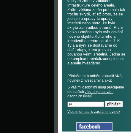
velkých změn v základní
infrastruktuře celého areálu.
Zatím většina změn probíhala tak
trochu skrytě, ať už proto, že se
jednalo o opravy či úpravy
interiérů nebo proto, že byla
skryta za hradbou stromů. První
velkou změnou bylo vybudování
nového objektu Kulturního a
kreativního centra na ulici J. K.
Tyla a nyní se dostáváme do
další etapy, která je svou
povahou velmi zřetelná. Jedná se
o komplexní revitalizaci oplocení
a areálu hvězdárny.
Přihlašte se k odběru aktualit AKA,
novinek z hvězdárny a akcí:
S Vašimi osobními údaji pracujeme
dle našich
zásad zpracování
osobních údajů
.
Více informací o zasílání novinek