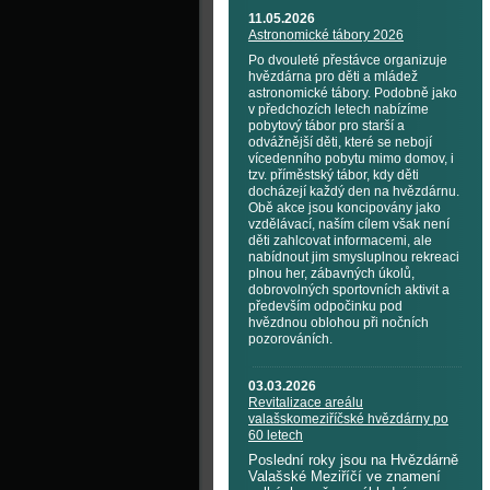
11.05.2026
Astronomické tábory 2026
Po dvouleté přestávce organizuje
hvězdárna pro děti a mládež
astronomické tábory. Podobně jako
v předchozích letech nabízíme
pobytový tábor pro starší a
odvážnější děti, které se nebojí
vícedenního pobytu mimo domov, i
tzv. příměstský tábor, kdy děti
docházejí každý den na hvězdárnu.
Obě akce jsou koncipovány jako
vzdělávací, naším cílem však není
děti zahlcovat informacemi, ale
nabídnout jim smysluplnou rekreaci
plnou her, zábavných úkolů,
dobrovolných sportovních aktivit a
především odpočinku pod
hvězdnou oblohou při nočních
pozorováních.
03.03.2026
Revitalizace areálu
valašskomeziříčské hvězdárny po
60 letech
Poslední roky jsou na Hvězdárně
Valašské Meziříčí ve znamení