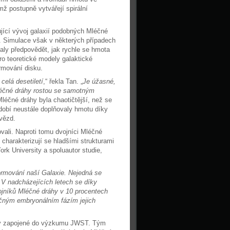
ž postupně vytvářejí spirální
ující vývoj galaxií podobných Mléčné
n. Simulace však v některých případech
aly předpovědět, jak rychle se hmota
o teoretické modely galaktické
rmování disku.
celá desetiletí
,“ řekla Tan. „
Je úžasné,
léčné dráhy rostou se samotným
Mléčné dráhy byla chaotičtější, než se
bdobí neustále doplňovaly hmotu díky
hvězd.
vali. Naproti tomu dvojníci Mléčné
charakterizují se hladšími strukturami
k University a spoluautor studie,
ormování naší Galaxie. Nejedná se
 V nadcházejících letech se díky
jníků Mléčné dráhy v 10 procentech
ečným embryonálním fázím jejich
my zapojené do výzkumu JWST. Tým