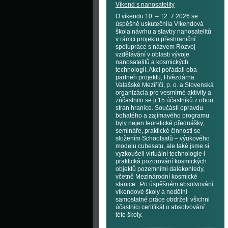
Víkend s nanosatelity
O víkendu 10. – 12. 7 2026 se
úspěšně uskutečnila Víkendová
škola návrhu a stavby nanosatelitů
v rámci projektu přeshraniční
spolupráce s názvem Rozvoj
vzdělávání v oblasti vývoje
nanosatelitů a kosmických
technologií. Akci pořádali oba
partneři projektu, Hvězdárna
Valašské Meziříčí, p. o. a Slovenská
organizácia pre vesmírné aktivity a
zúčastnilo se ji 15 účastníků z obou
stran hranice. Součástí opravdu
bohatého a zajímavého programu
byly nejen teoretické přednášky,
semináře, praktické činnosti se
složením Schoolsatů – výukového
modelu cubesatu, ale také jsme si
vyzkoušeli virtuální technologie i
praktická pozorování kosmických
objektů pozemními dalekohledy,
včetně Mezinárodní kosmické
stanice. Po úspěšném absolvování
víkendové školy a nedělní
samostatné práce obdrželi všichni
účastníci certifikát o absolvování
této školy.