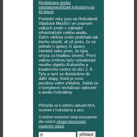
Revitalizace areálu
valašskomeziříčské hvězdárny po
60 letech
Poslední roky jsou na Hvězdárně
Valašské Meziříčí ve znamení
velkých změn v základní
infrastruktuře celého areálu.
Zatím většina změn probíhala tak
trochu skrytě, ať už proto, že se
jednalo o opravy či úpravy
interiérů nebo proto, že byla
skryta za hradbou stromů. První
velkou změnou bylo vybudování
nového objektu Kulturního a
kreativního centra na ulici J. K.
Tyla a nyní se dostáváme do
další etapy, která je svou
povahou velmi zřetelná. Jedná se
o komplexní revitalizaci oplocení
a areálu hvězdárny.
Přihlašte se k odběru aktualit AKA,
novinek z hvězdárny a akcí:
S Vašimi osobními údaji pracujeme
dle našich
zásad zpracování
osobních údajů
.