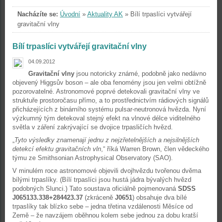
Nacházíte se:
Úvodní
»
Aktuality AK
»
Bílí trpaslíci vytvářejí
gravitační vlny
Bílí trpaslíci vytvářejí gravitační vlny
04.09.2012
Gravitační vlny
jsou notoricky známé, podobně jako nedávno
objevený Higgsův boson – ale oba fenomény jsou jen velmi obtížně
pozorovatelné. Astronomové poprvé detekovali gravitační vlny ve
struktuře prostoročasu přímo, a to prostřednictvím rádiových signálů
přicházejících z binárního systému pulsar-neutronová hvězda. Nyní
výzkumný tým detekoval stejný efekt na vlnové délce viditelného
světla v záření zakrývající se dvojice trpasličích hvězd.
„
Tyto výsledky znamenají jednu z nejzřetelnějších a nejsilnějších
detekcí efektu gravitačních vln
,“ říká Warren Brown, člen vědeckého
týmu ze Smithsonian Astrophysical Observatory (SAO).
V minulém roce astronomové objevili dvojhvězdu tvořenou dvěma
bílými trpaslíky. (Bílí trpaslíci jsou hustá jádra bývalých hvězd
podobných Slunci.) Tato soustava oficiálně pojmenovaná
SDSS
J065133.338+284423.37
(zkráceně
J0651
) obsahuje dva bílé
trpaslíky tak blízko sebe – jedna třetina vzdálenosti Měsíce od
Země – že navzájem oběhnou kolem sebe jednou za dobu kratší