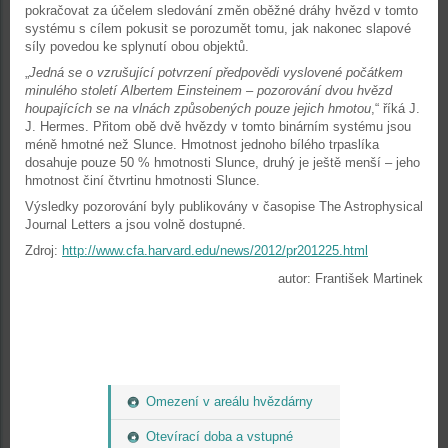
pokračovat za účelem sledování změn oběžné dráhy hvězd v tomto
systému s cílem pokusit se porozumět tomu, jak nakonec slapové
síly povedou ke splynutí obou objektů.
„
Jedná se o vzrušující potvrzení předpovědi vyslovené počátkem
minulého století Albertem Einsteinem – pozorování dvou hvězd
houpajících se na vlnách způsobených pouze jejich hmotou
,“ říká J.
J. Hermes. Přitom obě dvě hvězdy v tomto binárním systému jsou
méně hmotné než Slunce. Hmotnost jednoho bílého trpaslíka
dosahuje pouze 50 % hmotnosti Slunce, druhý je ještě menší – jeho
hmotnost činí čtvrtinu hmotnosti Slunce.
Výsledky pozorování byly publikovány v časopise The Astrophysical
Journal Letters a jsou volně dostupné.
Zdroj:
http://www.cfa.harvard.edu/news/2012/pr201225.html
autor: František Martinek
Omezení v areálu hvězdárny
Otevírací doba a vstupné