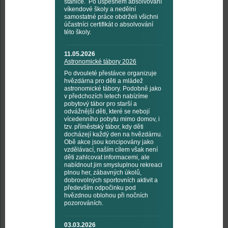
stanice. Po úspěšném absolvování
víkendové školy a nedělní
samostatné práce obdrželi všichni
účastníci certifikát o absolvování
této školy.
11.05.2026
Astronomické tábory 2026
Po dvouleté přestávce organizuje
hvězdárna pro děti a mládež
astronomické tábory. Podobně jako
v předchozích letech nabízíme
pobytový tábor pro starší a
odvážnější děti, které se nebojí
vícedenního pobytu mimo domov, i
tzv. příměstský tábor, kdy děti
docházejí každý den na hvězdárnu.
Obě akce jsou koncipovány jako
vzdělávací, naším cílem však není
děti zahlcovat informacemi, ale
nabídnout jim smysluplnou rekreaci
plnou her, zábavných úkolů,
dobrovolných sportovních aktivit a
především odpočinku pod
hvězdnou oblohou při nočních
pozorováních.
03.03.2026