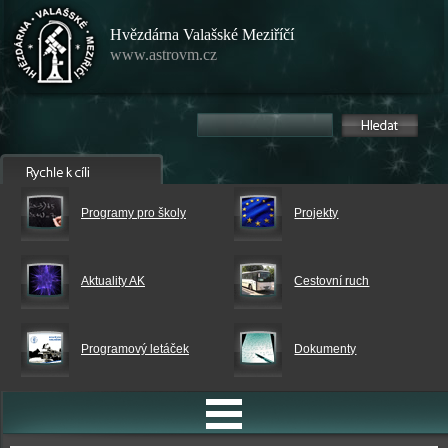
Hvězdárna Valašské Meziříčí
www.astrovm.cz
Programy pro školy
Projekty
Aktuality AK
Cestovní ruch
Programový letáček
Dokumenty