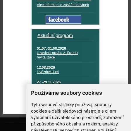
Více informací o zasílání novinek
Aktuální program
01.07.-31.08.2026
Uzavření areálu z důvodu
revitalizace
12.08.2026
Hvězdný duel
27.-29.11.2026
KOSMONAUTIKA, RAKETOVÁ
TECHNIKA A KOSMICKÉ
Používáme soubory cookies
TECHNOLOGIE
Tyto webové stránky používají soubory
cookies a další sledovací nástroje s cílem
vylepšení uživatelského prostředí, zobrazení
přizpůsobeného obsahu a reklam, analýzy
návštěvnosti webových stránek a zjištění