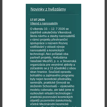
Novinky z hvězdárny
17.07.2026
Víkend s nanosatelity
O víkendu 10. – 12. 7 2026 se
úspěšně uskutečnila Víkendová
škola návrhu a stavby nanosatelitů
v rámci projektu přeshraniční
spolupráce s názvem Rozvoj
vzdělávání v oblasti vývoje
nanosatelitů a kosmických
technologií. Akci pořádali oba
partneři projektu, Hvězdárna
Valašské Meziříčí, p. o. a Slovenská
organizácia pre vesmírné aktivity a
zúčastnilo se ji 15 účastníků z obou
stran hranice. Součástí opravdu
bohatého a zajímavého programu
byly nejen teoretické přednášky,
semináře, praktické činnosti se
složením Schoolsatů – výukového
modelu cubesatu, ale také jsme si
vyzkoušeli virtuální technologie i
praktická pozorování kosmických
objektů pozemními dalekohledy,
včetně Mezinárodní kosmické