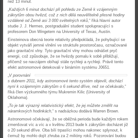
než 13 minut.
„
Každých 6 minut dochází při pohledu ze Země k vzájemným
zákrytům obou hvězd, což z nich dělá neuvěřitelně přesné hodiny
vzdálené od Země asi 3 000 světelných roků
,“ říká hlavní autor
studie J. J. Hermes, postgraduální student spolupracující s
profesorem Don Wingetem na University of Texas, Austin.
Einsteinova obecná teorie relativity předpokládá, že pohybující se
objekt vytváří jemné vlnění ve struktuře prostoročasu, označované
jako gravitační vlny. Tyto gravitační vlny mohou odnášet pryč
energii, což způsobuje, že se hvězdy pomalu k sobě přibližují,
přičemž se navzájem obíhají stále rychleji a rychleji. Právě tento
efekt astronomové detekovali v binárním systému J0651.
„
V porovnání
s dubnem 2011, kdy astronomové tento systém objevili, dochází
nyní k vzájemným zákrytům o 6 sekund dříve, než se očekávalo
,“
říká člen výzkumného týmu Mukremin Kilic (University of
Oklahoma).
„
To je tak výrazný relativistický efekt, že jej můžete změřit na
náramkových hodinkách
,“ s nadsázkou dodává Warren Brown.
Astronomové očekávají, že se oběžná perioda bude každým rokem
zmenšovat víc a víc a v květnu 2013 bude k zákrytům docházet již
o 20 sekund dříve. Oba bílí trpaslíci mohou nakonec splynout, k
čemuž by mohlo dojít zhruba za 2 milióny roků. Pozorování budou