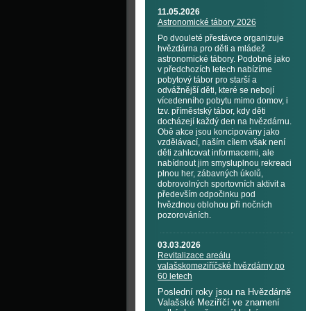
11.05.2026
Astronomické tábory 2026
Po dvouleté přestávce organizuje
hvězdárna pro děti a mládež
astronomické tábory. Podobně jako
v předchozích letech nabízíme
pobytový tábor pro starší a
odvážnější děti, které se nebojí
vícedenního pobytu mimo domov, i
tzv. příměstský tábor, kdy děti
docházejí každý den na hvězdárnu.
Obě akce jsou koncipovány jako
vzdělávací, naším cílem však není
děti zahlcovat informacemi, ale
nabídnout jim smysluplnou rekreaci
plnou her, zábavných úkolů,
dobrovolných sportovních aktivit a
především odpočinku pod
hvězdnou oblohou při nočních
pozorováních.
03.03.2026
Revitalizace areálu
valašskomeziříčské hvězdárny po
60 letech
Poslední roky jsou na Hvězdárně
Valašské Meziříčí ve znamení