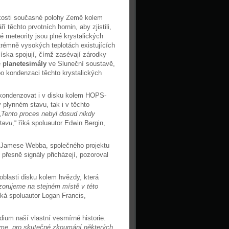
zkosti současné polohy Země kolem
těchto prvotních hornin, aby zjistili,
 meteority jsou plné krystalických
trémně vysokých teplotách existujících
íska spojují, čímž zasévají zárodky
é
planetesimály
ve Sluneční soustavě,
 po kondenzaci těchto krystalických
í kondenzovat i v disku kolem HOPS-
 plynném stavu, tak i v těchto
„
Tento proces nebyl dosud nikdy
tavu
,“ říká spoluautor Edwin Bergin,
u Jamese Webba, společného projektu
přesně signály přicházejí, pozoroval
oblasti disku kolem hvězdy, která
zorujeme na stejném místě v této
říká spoluautor Logan Francis,
ium naší vlastní vesmírné historie.
náme, pro skutečné zkoumání některých