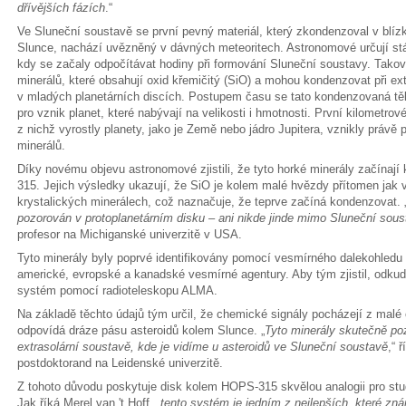
dřívějších fázích
.“
Ve Sluneční soustavě se první pevný materiál, který zkondenzoval v blí
Slunce, nachází uvězněný v dávných meteoritech. Astronomové určují stáří 
kdy se začaly odpočítávat hodiny při formování Sluneční soustavy. Takové
minerálů, které obsahují oxid křemičitý (SiO) a mohou kondenzovat při ex
v mladých planetárních discích. Postupem času se tato kondenzovaná těl
pro vznik planet, které nabývají na velikosti i hmotnosti. První kilometrov
z nichž vyrostly planety, jako je Země nebo jádro Jupitera, vznikly právě
minerálů.
Díky novému objevu astronomové zjistili, že tyto horké minerály začínaj
315. Jejich výsledky ukazují, že SiO je kolem malé hvězdy přítomen jak v
krystalických minerálech, což naznačuje, že teprve začíná kondenzovat. 
pozorován v protoplanetárním disku – ani nikde jinde mimo Sluneční sous
profesor na Michiganské univerzitě v USA.
Tyto minerály byly poprvé identifikovány pomocí vesmírného dalekohled
americké, evropské a kanadské vesmírné agentury. Aby tým zjistil, odkud 
systém pomocí radioteleskopu ALMA.
Na základě těchto údajů tým určil, že chemické signály pocházejí z malé 
odpovídá dráze pásu asteroidů kolem Slunce. „
Tyto minerály skutečně po
extrasolární soustavě, kde je vidíme u asteroidů ve Sluneční soustavě
,“ 
postdoktorand na Leidenské univerzitě.
Z tohoto důvodu poskytuje disk kolem HOPS-315 skvělou analogii pro stud
Jak říká Merel van 't Hoff, „
tento systém je jedním z nejlepších, které z