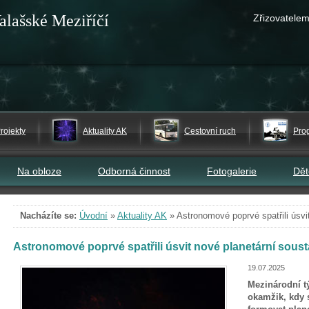
alašské Meziříčí
Zřizovatelem
rojekty
Aktuality AK
Cestovní ruch
Pro
Na obloze
Odborná činnost
Fotogalerie
Dě
Nacházíte se:
Úvodní
»
Aktuality AK
»
Astronomové poprvé spatřili úsvi
Astronomové poprvé spatřili úsvit nové planetární sous
19.07.2025
Mezinárodní t
okamžik, kdy 