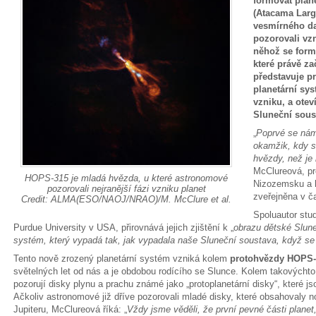
formovat plan
(Atacama Large
vesmírného d
pozorovali vzn
něhož se form
které právě za
představuje pr
planetární sy
vzniku, a otev
Sluneční sous
„
Poprvé se nám 
okamžik, kdy s
hvězdy, než je
McClureová, pr
HOPS-315 je mladá hvězda, u které astronomové
Nizozemsku a h
pozorovali nejranější fázi vzniku planet
zveřejněna v č
Credit: ALMA(ESO/NAOJ/NRAO)/M. McClure et al.
Spoluautor stud
Purdue University v USA, přirovnává jejich zjištění k „
obrazu dětské Slun
systém, který vypadá tak, jak vypadala naše Sluneční soustava, když se
Tento nově zrozený planetární systém vzniká kolem
protohvězdy HOPS-
světelných let od nás a je obdobou rodícího se Slunce. Kolem takových
pozorují disky plynu a prachu známé jako „protoplanetární disky“, které 
Ačkoliv astronomové již dříve pozorovali mladé disky, které obsahovaly
Jupiteru, McClureová říká: „
Vždy jsme věděli, že první pevné části planet,