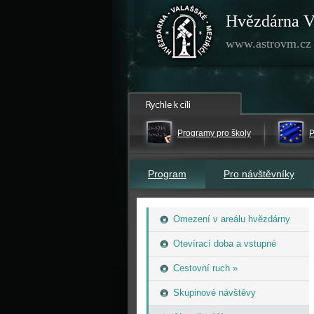
Hvězdárna V
www.astrovm.cz
Programy pro školy
P
Program
Pro návštěvníky
Omezení v areálu hvězdárny
Otevírací doba a vstupné
Cestovní ruch »
Skupinové návštěvy