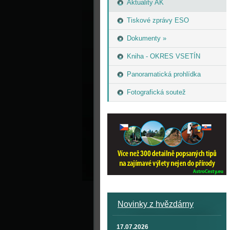
Aktuality AK
Tiskové zprávy ESO
Dokumenty »
Kniha - OKRES VSETÍN
Panoramatická prohlídka
Fotografická soutež
Novinky z hvězdárny
17.07.2026