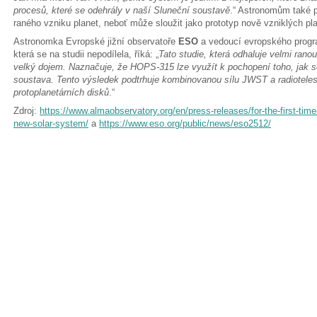
procesů, které se odehrály v naší Sluneční soustavě
.“ Astronomům také p
raného vzniku planet, neboť může sloužit jako prototyp nově vzniklých pla
Astronomka Evropské jižní observatoře
ESO
a vedoucí evropského prog
která se na studii nepodílela, říká: „
Tato studie, která odhaluje velmi ranou
velký dojem. Naznačuje, že HOPS-315 lze využít k pochopení toho, jak s
soustava. Tento výsledek podtrhuje kombinovanou sílu JWST a radiotel
protoplanetárních disků
.“
Zdroj:
https://www.almaobservatory.org/en/press-releases/for-the-first-tim
new-solar-system/
a
https://www.eso.org/public/news/eso2512/