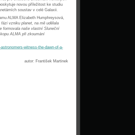
oskytuje novou příležitost ke studiu
netárních soustav v celé Galaxii.
ramu ALMA Elizabeth Humphreysová,
 fázi vzniku planet, na mě udělala
e formovala naše vlastní Sluneční
eskopu ALMA při zkoumání
e-astronomers-witness-the-dawn-of-a-
autor: František Martinek