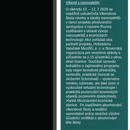
Víkend s nanosatelity
O víkendu 10. – 12. 7 2026 se
úspěšně uskutečnila Víkendová
škola návrhu a stavby nanosatelitů
v rámci projektu přeshraniční
spolupráce s názvem Rozvoj
vzdělávání v oblasti vývoje
nanosatelitů a kosmických
technologií. Akci pořádali oba
partneři projektu, Hvězdárna
Valašské Meziříčí, p. o. a Slovenská
organizácia pre vesmírné aktivity a
zúčastnilo se ji 15 účastníků z obou
stran hranice. Součástí opravdu
bohatého a zajímavého programu
byly nejen teoretické přednášky,
semináře, praktické činnosti se
složením Schoolsatů – výukového
modelu cubesatu, ale také jsme si
vyzkoušeli virtuální technologie i
praktická pozorování kosmických
objektů pozemními dalekohledy,
včetně Mezinárodní kosmické
stanice. Po úspěšném absolvování
víkendové školy a nedělní
samostatné práce obdrželi všichni
účastníci certifikát o absolvování
této školy.