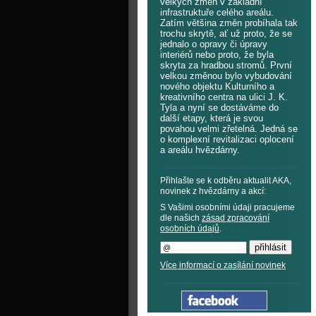
velkých změn v základní
infrastruktuře celého areálu.
Zatím většina změn probíhala tak
trochu skrytě, ať už proto, že se
jednalo o opravy či úpravy
interiérů nebo proto, že byla
skryta za hradbou stromů. První
velkou změnou bylo vybudování
nového objektu Kulturního a
kreativního centra na ulici J. K.
Tyla a nyní se dostáváme do
další etapy, která je svou
povahou velmi zřetelná. Jedná se
o komplexní revitalizaci oplocení
a areálu hvězdárny.
Přihlašte se k odběru aktualit AKA,
novinek z hvězdárny a akcí:
S Vašimi osobními údaji pracujeme
dle našich
zásad zpracování
osobních údajů
.
Více informací o zasílání novinek