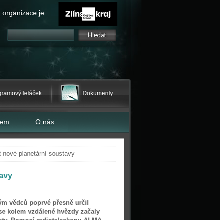
 organizace je
gramový letáček
Dokumenty
tem
O nás
t nové planetární soustavy
tavy
ým vědců poprvé přesně určil
se kolem vzdálené hvězdy začaly