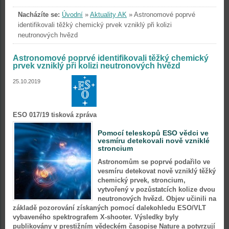
Nacházíte se:
Úvodní
»
Aktuality AK
»
Astronomové poprvé
identifikovali těžký chemický prvek vzniklý při kolizi
neutronových hvězd
Astronomové poprvé identifikovali těžký chemický
prvek vzniklý při kolizi neutronových hvězd
25.10.2019
ESO 017/19 tisková zpráva
Pomocí teleskopů ESO vědci ve
vesmíru detekovali nově vzniklé
stroncium
Astronomům se poprvé podařilo ve
vesmíru detekovat nově vzniklý těžký
chemický prvek, stroncium,
vytvořený v pozůstatcích kolize dvou
neutronových hvězd. Objev učinili na
základě pozorování získaných pomocí dalekohledu ESO/VLT
vybaveného spektrografem X-shooter. Výsledky byly
publikovány v prestižním vědeckém časopise Nature a potvrzují