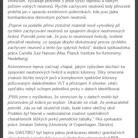
stroncium, vyžaduje prostředí s ještě vyšší teplotou a velkým
počtem volných neutronů. Rychlé zachycení neutronů tedy přirozeně
probíhá jen v opravdu extrémních podmínkách, kde jsou jádra
bombardována obrovským počtem neutronů.
„
Poprvé se podařilo přímo ztotožnit materiál nově vytvořený při
rychlém zachycování neutronů se spojením dvojice neutronových
hvězd. Potvrdili jsme tak, že jsou to neutronové hvězdy, tvořené
převážně neutrony, co spojuje dlouho diskutovaný proces rychlého
zachycení neuronů a tento typ splynutí hvězd
,“ dodává spoluautorka
práce Camilla Juul Hansen (Max Planck Institute for Astronomy,
Heidelberg).
Astronomové teprve začínají chápat, jakým způsoben dochází ke
spojování neutronových hvězd a explozi kilonovy. Díky omezené
znalosti těchto nových jevů a komplexním spektrům kilonovy
pořizovaným dalekohledem VLT a přístrojem X-shooter, vědci
zpočátku nebyli schopni jednotlivé prvky v datech identifikovat.
„
Přišli jsme s myšlenkou, že stroncium by v datech mohlo být
pozorováno již krátce po explozi. Ukázalo se však, že prokazatelně
potvrdit, zda se tak skutečně stalo, bude velmi obtížný úkol.
Problém byl hlavně v nedostatečné znalosti spektrálních
charakteristik těžkých prvků periodické tabulky
,“ říká spoluautor
práce Jonatan Selsing (University of Copenhagen, Dánsko).
Jev GW170817 byl teprve pátou prokázanou detekcí gravitačních