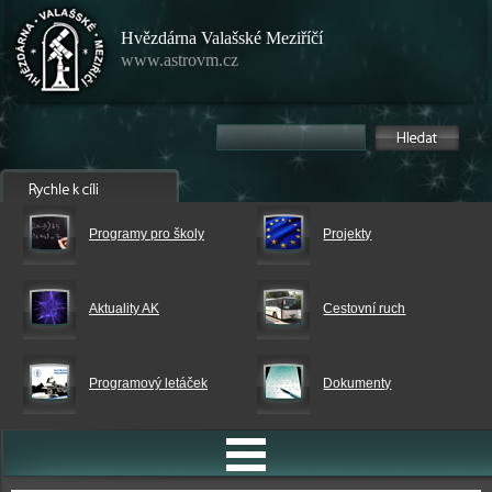
Hvězdárna Valašské Meziříčí
www.astrovm.cz
Programy pro školy
Projekty
Aktuality AK
Cestovní ruch
Programový letáček
Dokumenty