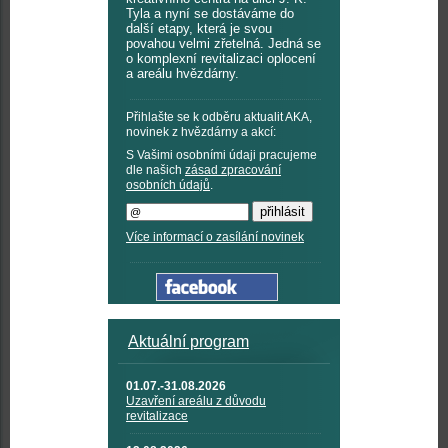
Tyla a nyní se dostáváme do
další etapy, která je svou
povahou velmi zřetelná. Jedná se
o komplexní revitalizaci oplocení
a areálu hvězdárny.
Přihlašte se k odběru aktualit AKA,
novinek z hvězdárny a akcí:
S Vašimi osobními údaji pracujeme
dle našich
zásad zpracování
osobních údajů
.
Více informací o zasílání novinek
Aktuální program
01.07.-31.08.2026
Uzavření areálu z důvodu
revitalizace