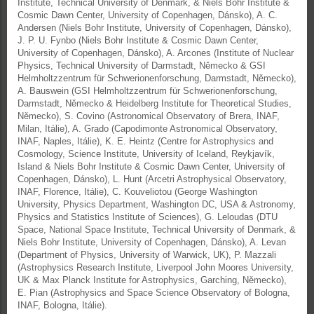
Institute, Technical University of Denmark, & Niels Bohr Institute &
Cosmic Dawn Center, University of Copenhagen, Dánsko), A. C.
Andersen (Niels Bohr Institute, University of Copenhagen, Dánsko),
J. P. U. Fynbo (Niels Bohr Institute & Cosmic Dawn Center,
University of Copenhagen, Dánsko), A. Arcones (Institute of Nuclear
Physics, Technical University of Darmstadt, Německo & GSI
Helmholtzzentrum für Schwerionenforschung, Darmstadt, Německo),
A. Bauswein (GSI Helmholtzzentrum für Schwerionenforschung,
Darmstadt, Německo & Heidelberg Institute for Theoretical Studies,
Německo), S. Covino (Astronomical Observatory of Brera, INAF,
Milan, Itálie), A. Grado (Capodimonte Astronomical Observatory,
INAF, Naples, Itálie), K. E. Heintz (Centre for Astrophysics and
Cosmology, Science Institute, University of Iceland, Reykjavík,
Island & Niels Bohr Institute & Cosmic Dawn Center, University of
Copenhagen, Dánsko), L. Hunt (Arcetri Astrophysical Observatory,
INAF, Florence, Itálie), C. Kouveliotou (George Washington
University, Physics Department, Washington DC, USA & Astronomy,
Physics and Statistics Institute of Sciences), G. Leloudas (DTU
Space, National Space Institute, Technical University of Denmark, &
Niels Bohr Institute, University of Copenhagen, Dánsko), A. Levan
(Department of Physics, University of Warwick, UK), P. Mazzali
(Astrophysics Research Institute, Liverpool John Moores University,
UK & Max Planck Institute for Astrophysics, Garching, Německo),
E. Pian (Astrophysics and Space Science Observatory of Bologna,
INAF, Bologna, Itálie).