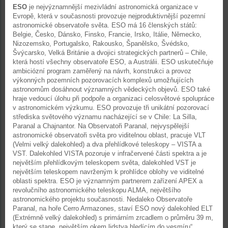
ESO
je nejvýznamnější mezivládní astronomická organizace v
Evropě, která v současnosti provozuje nejproduktivnější pozemní
astronomické observatoře světa. ESO má 16 členských států:
Belgie, Česko, Dánsko, Finsko, Francie, Irsko, Itálie, Německo,
Nizozemsko, Portugalsko, Rakousko, Španělsko, Švédsko,
Švýcarsko, Velká Británie a dvojici strategických partnerů – Chile,
která hostí všechny observatoře ESO, a Austrálii. ESO uskutečňuje
ambiciózní program zaměřený na návrh, konstrukci a provoz
výkonných pozemních pozorovacích komplexů umožňujících
astronomům dosáhnout významných vědeckých objevů. ESO také
hraje vedoucí úlohu při podpoře a organizaci celosvětové spolupráce
v astronomickém výzkumu. ESO provozuje tři unikátní pozorovací
střediska světového významu nacházející se v Chile: La Silla,
Paranal a Chajnantor. Na Observatoři Paranal, nejvyspělejší
astronomické observatoři světa pro viditelnou oblast, pracuje VLT
(Velmi velký dalekohled) a dva přehlídkové teleskopy – VISTA a
VST. Dalekohled VISTA pozoruje v infračervené části spektra a je
největším přehlídkovým teleskopem světa, dalekohled VST je
největším teleskopem navrženým k prohlídce oblohy ve viditelné
oblasti spektra. ESO je významným partnerem zařízení APEX a
revolučního astronomického teleskopu ALMA, největšího
astronomického projektu současnosti. Nedaleko Observatoře
Paranal, na hoře Cerro Armazones, staví ESO nový dalekohled ELT
(Extrémně velký dalekohled) s primárním zrcadlem o průměru 39 m,
který se stane „největším okem lidstva hledícím do vesmíru“.