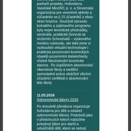
partneři projektu, Hvězdárna
Valašské Meziříčí, p. o. a Slovenská
organizácia pre vesmírné aktivity a
zúčastnilo se ji 15 účastníků z obou
stran hranice. Součástí opravdu
bohatého a zajímavého programu
byly nejen teoretické přednášky,
semináře, praktické činnosti se
složením Schoolsatů – výukového
modelu cubesatu, ale také jsme si
vyzkoušeli virtuální technologie i
praktická pozorování kosmických
objektů pozemními dalekohledy,
včetně Mezinárodní kosmické
stanice. Po úspěšném absolvování
víkendové školy a nedělní
samostatné práce obdrželi všichni
účastníci certifikát o absolvování
této školy.
11.05.2026
Astronomické tábory 2026
Po dvouleté přestávce organizuje
hvězdárna pro děti a mládež
astronomické tábory. Podobně jako
v předchozích letech nabízíme
pobytový tábor pro starší a
odvážnější děti, které se nebojí