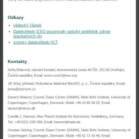
Odkazy
vědecký článek
Dalekohledy ESO pozorovaly optický protějšek zdroje
gravitačních vln
snímky dalekohledu VLT
Kontakty
Soňa Ehlerová; národní kontakt; Astronomický ústav AV ČR, 251 65 Ondřejov,
Česká republika; Email: eson-czech@eso.org
Jiří Srba; překlad; Hvězdárna Valašské Meziříčí, p. o., Česká republika; Email:
jsrba@astrovm.cz
Darach Watson; Cosmic Dawn Center (DAWN), Niels Bohr Institute, University of
Copenhagen; Copenhagen, Denmark; Mobil: +45 24 80 38 25; Email:
darach@nbi.ku.dk
Camilla J. Hansen; Max Planck Institute for Astronomy; Heidelberg, Germany;
Tel.: +49 6221 528-358; Email: hansen@mpia.de
Jonatan Selsing; Cosmic Dawn Center (DAWN), Niels Bohr Institute, University of
Copenhagen; Copenhagen, Denmark; Mobil: +45 61 71 43 46; Email: