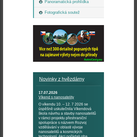
Panoramatická prohlídka
Fotografická soutež
Novinky z hvězdárny
17.07.2026
Víkend s nanosatelity
O víkendu 10. – 12. 7 2026 se
úspěšně uskutečnila Víkendová
škola návrhu a stavby nanosatelitů
v rámci projektu přeshraniční
spolupráce s názvem Rozvoj
vzdělávání v oblasti vývoje
nanosatelitů a kosmických
technologií. Akci pořádali oba