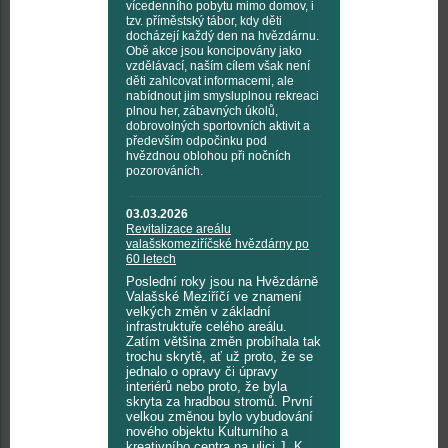
vícedenního pobytu mimo domov, i
tzv. příměstský tábor, kdy děti
docházejí každý den na hvězdárnu.
Obě akce jsou koncipovány jako
vzdělávací, naším cílem však není
děti zahlcovat informacemi, ale
nabídnout jim smysluplnou rekreaci
plnou her, zábavných úkolů,
dobrovolných sportovních aktivit a
především odpočinku pod
hvězdnou oblohou při nočních
pozorováních.
03.03.2026
Revitalizace areálu
valašskomeziříčské hvězdárny po
60 letech
Poslední roky jsou na Hvězdárně
Valašské Meziříčí ve znamení
velkých změn v základní
infrastruktuře celého areálu.
Zatím většina změn probíhala tak
trochu skrytě, ať už proto, že se
jednalo o opravy či úpravy
interiérů nebo proto, že byla
skryta za hradbou stromů. První
velkou změnou bylo vybudování
nového objektu Kulturního a
kreativního centra na ulici J. K.