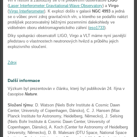
vln v historii a zasloužily se o ni především observatoře
LIGO
(
Laser Interferometer Gravitational-Wave Observatory
) a
Virgo
(
Virgo Interferometer
). K explozi došlo v galaxii
NGC 4993
a jedná
se o vůbec první zdroj gravitačních vln, u kterého se podařilo nalézt
protějšek pozorovatelný běžnými pozemními dalekohledy ve
viditelném oboru elektromagnetického záření (
eso1733
).
Díky spolupráci observatoří LIGO, Virgo a VLT máme nyní jasnější
představu o vlastnostech neutronových hvězd a průběhu jejich
explozivního sloučení.
Zdroj
Další informace
Výzkum byl prezentován v článku, který byl publikován 24. října v
časopise
Nature
.
Složení týmu
: D. Watson (Niels Bohr Institute & Cosmic Dawn
Center, University of Copenhagen, Dánsko), C. J. Hansen (Max
Planck Institute for Astronomy, Heidelberg, Německo), J. Selsing
(Niels Bohr Institute & Cosmic Dawn Center, University of
Copenhagen, Dánsko), A. Koch (Center for Astronomy of Heidelberg
University, Německo), D. B. Malesani (DTU Space, National Space