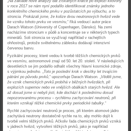
„
Na základě nové analýzy dat získaných krátce po explozi kilovony
v roce 2017 se nám nyní podařilo identifikovat známky jednoho
konkrétního chemického prvku v pozůstatcích po výbuchu, a to
stroncia. Prokázali jsme, že kolize dvou neutronových hvězd vede
ke vzniku tohoto prvku ve vesmíru
,“ říká vedoucí autor práce
Darach Watson (University of Copenhagen, Dánsko). Na zemi
nacházíme stroncium v půdě a koncentruje se v některých typech
minerálů. Soli stroncia se využívají například v rachejtlích
ohňostrojů, protože světelnému záblesku dodávají intenzivní
červenou barvu.
Fyzikální procesy, které vedou k tvorbě těžších chemických prvků
ve vesmíru, astronomové znají od 50. let 20. století. V následujících
desetiletích se jim podařilo odhalit všechny hlavní kosmické zdroje,
s výjimkou jednoho. „
Toto je poslední krok v desítky let trvajícím
pátrání po původu prvků
,“ upozorňuje Darach Watson. „
Věděli jsme,
že vznik chemických prvků probíhá v běžných hvězdách, při
explozích supernov nebo ve vnějších obálkách starých hvězd. Ale
až dosud jsme si nebyli jisti, kde dochází k poslednímu dosud
nepozorovanému procesu – rychlému zachycování neutronů, při
kterém vznikají těžké chemické prvky periodické tabulky
.“
Rychlé zachycování neutronů je proces, při kterém atomové jádro
zachytává neutrony dostatečně rychle na to, aby mohlo dojít k
tvorbě velmi těžkých prvků. Ačkoliv řada chemických prvků vzniká
v jádrech hvězd, vytvoření těžkých prvků, jako je například