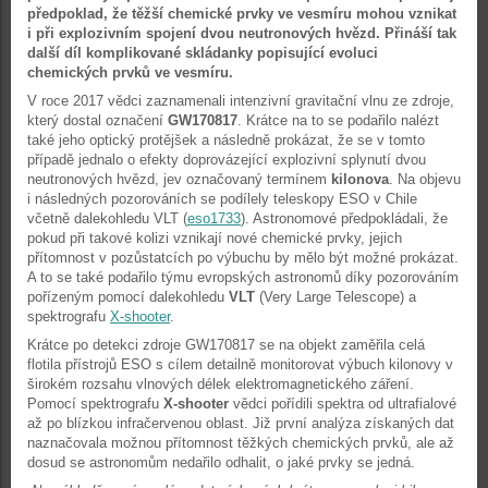
předpoklad, že těžší chemické prvky ve vesmíru mohou vznikat
i při explozivním spojení dvou neutronových hvězd. Přináší tak
další díl komplikované skládanky popisující evoluci
chemických prvků ve vesmíru.
V roce 2017 vědci zaznamenali intenzivní gravitační vlnu ze zdroje,
který dostal označení
GW170817
. Krátce na to se podařilo nalézt
také jeho optický protějšek a následně prokázat, že se v tomto
případě jednalo o efekty doprovázející explozivní splynutí dvou
neutronových hvězd, jev označovaný termínem
kilonova
. Na objevu
i následných pozorováních se podílely teleskopy ESO v Chile
včetně dalekohledu VLT (
eso1733
). Astronomové předpokládali, že
pokud při takové kolizi vznikají nové chemické prvky, jejich
přítomnost v pozůstatcích po výbuchu by mělo být možné prokázat.
A to se také podařilo týmu evropských astronomů díky pozorováním
pořízeným pomocí dalekohledu
VLT
(Very Large Telescope) a
spektrografu
X-shooter
.
Krátce po detekci zdroje GW170817 se na objekt zaměřila celá
flotila přístrojů ESO s cílem detailně monitorovat výbuch kilonovy v
širokém rozsahu vlnových délek elektromagnetického záření.
Pomocí spektrografu
X-shooter
vědci pořídili spektra od ultrafialové
až po blízkou infračervenou oblast. Již první analýza získaných dat
naznačovala možnou přítomnost těžkých chemických prvků, ale až
dosud se astronomům nedařilo odhalit, o jaké prvky se jedná.