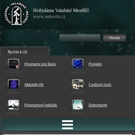
Hvězdárna Valašské Meziříčí
www.astrovm.cz
Programy pro školy
Projekty
Aktuality AK
Cestovní ruch
Programový letáček
Dokumenty