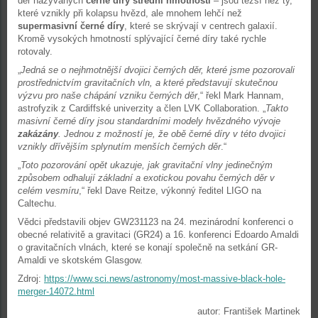
děr nazývaných
černé díry střední hmotnosti
– jsou těžší než ty,
které vznikly při kolapsu hvězd, ale mnohem lehčí než
supermasivní černé díry
, které se skrývají v centrech galaxií.
Kromě vysokých hmotností splývající černé díry také rychle
rotovaly.
„
Jedná se o nejhmotnější dvojici černých děr, které jsme pozorovali
prostřednictvím gravitačních vln, a které představují skutečnou
výzvu pro naše chápání vzniku černých děr
,“ řekl Mark Hannam,
astrofyzik z Cardiffské univerzity a člen LVK Collaboration. „
Takto
masivní černé díry jsou standardními modely hvězdného vývoje
zakázány
. Jednou z možností je, že obě černé díry v této dvojici
vznikly dřívějším splynutím menších černých děr
.“
„
Toto pozorování opět ukazuje, jak gravitační vlny jedinečným
způsobem odhalují základní a exotickou povahu černých děr v
celém vesmíru
,“ řekl Dave Reitze, výkonný ředitel LIGO na
Caltechu.
Vědci představili objev GW231123 na 24. mezinárodní konferenci o
obecné relativitě a gravitaci (GR24) a 16. konferenci Edoardo Amaldi
o gravitačních vlnách, které se konají společně na setkání GR-
Amaldi ve skotském Glasgow.
Zdroj:
https://www.sci.news/astronomy/most-massive-black-hole-
merger-14072.html
autor: František Martinek