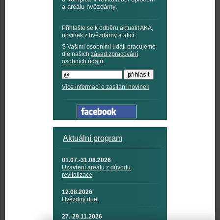
a areálu hvězdárny.
Přihlašte se k odběru aktualit AKA,
novinek z hvězdárny a akcí:
S Vašimi osobními údaji pracujeme
dle našich
zásad zpracování
osobních údajů
.
Více informací o zasílání novinek
Aktuální program
01.07.-31.08.2026
Uzavření areálu z důvodu
revitalizace
12.08.2026
Hvězdný duel
27.-29.11.2026