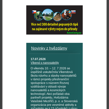
Novinky z hvězdárny
17.07.2026
Víkend s nanosatelity
O víkendu 10. – 12. 7 2026 se
úspěšně uskutečnila Víkendová
škola návrhu a stavby nanosatelitů
v rámci projektu přeshraniční
spolupráce s názvem Rozvoj
vzdělávání v oblasti vývoje
nanosatelitů a kosmických
technologií. Akci pořádali oba
partneři projektu, Hvězdárna
Valašské Meziříčí, p. o. a Slovenská
organizácia pre vesmírné aktivity a
zúčastnilo se ji 15 účastníků z obou