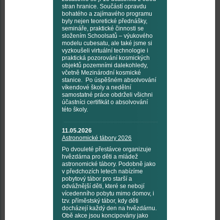
stran hranice. Součástí opravdu
bohatého a zajímavého programu
byly nejen teoretické přednášky,
semináře, praktické činnosti se
složením Schoolsatů – výukového
modelu cubesatu, ale také jsme si
vyzkoušeli virtuální technologie i
praktická pozorování kosmických
objektů pozemními dalekohledy,
včetně Mezinárodní kosmické
stanice. Po úspěšném absolvování
víkendové školy a nedělní
samostatné práce obdrželi všichni
účastníci certifikát o absolvování
této školy.
11.05.2026
Astronomické tábory 2026
Po dvouleté přestávce organizuje
hvězdárna pro děti a mládež
astronomické tábory. Podobně jako
v předchozích letech nabízíme
pobytový tábor pro starší a
odvážnější děti, které se nebojí
vícedenního pobytu mimo domov, i
tzv. příměstský tábor, kdy děti
docházejí každý den na hvězdárnu.
Obě akce jsou koncipovány jako