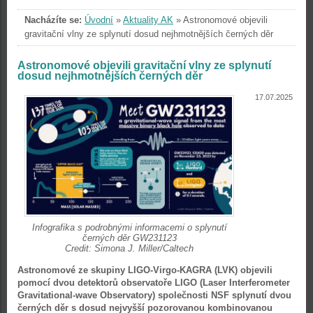
Nacházíte se:
Úvodní
»
Aktuality AK
»
Astronomové objevili
gravitační vlny ze splynutí dosud nejhmotnějších černých děr
Astronomové objevili gravitační vlny ze splynutí
dosud nejhmotnějších černých děr
17.07.2025
Infografika s podrobnými informacemi o splynutí
černých děr GW231123
Credit: Simona J. Miller/Caltech
Astronomové ze skupiny LIGO-Virgo-KAGRA (LVK) objevili
pomocí dvou detektorů observatoře LIGO (Laser Interferometer
Gravitational-wave Observatory) společnosti NSF splynutí dvou
černých děr s dosud nejvyšší pozorovanou kombinovanou