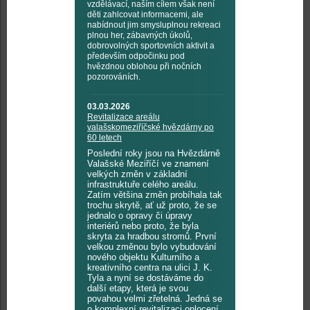
vzdělávací, naším cílem však není
děti zahlcovat informacemi, ale
nabídnout jim smysluplnou rekreaci
plnou her, zábavných úkolů,
dobrovolných sportovních aktivit a
především odpočinku pod
hvězdnou oblohou při nočních
pozorováních.
03.03.2026
Revitalizace areálu
valašskomeziříčské hvězdárny po
60 letech
Poslední roky jsou na Hvězdárně
Valašské Meziříčí ve znamení
velkých změn v základní
infrastruktuře celého areálu.
Zatím většina změn probíhala tak
trochu skrytě, ať už proto, že se
jednalo o opravy či úpravy
interiérů nebo proto, že byla
skryta za hradbou stromů. První
velkou změnou bylo vybudování
nového objektu Kulturního a
kreativního centra na ulici J. K.
Tyla a nyní se dostáváme do
další etapy, která je svou
povahou velmi zřetelná. Jedná se
o komplexní revitalizaci oplocení