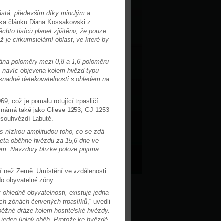
růstá, především díky minulým a
orka článku Diana Kossakowski z
ěchto tisíců planet zjištěno, že pouze
je cirkumstelární oblast, ve které by
ána poloměry mezi 0,8 a 1,6 poloměru
a navíc objevena kolem hvězd typu
i snadné detekovatelnosti s ohledem na
 což je pomalu rotující trpasličí
známá také jako Gliese 1253, GJ 1253
 souhvězdí Labutě.
 s nízkou amplitudou toho, co se zdá
eta oběhne hvězdu za 15,6 dne ve
em. Navzdory blízké poloze přijímá
ší než Země. Umístění ve vzdálenosti
do obyvatelné zóny.
ohledně obyvatelnosti, existuje jedna
ných zónách červených trpaslíků
,“ uvedli
běžné dráze kolem hostitelské hvězdy.
o jeden úplný oběh. Protože ke hvězdě