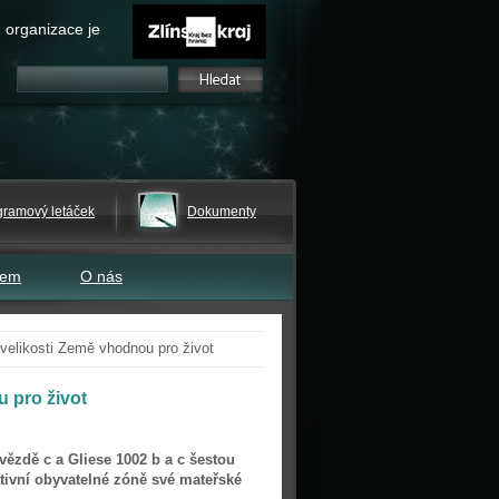
 organizace je
gramový letáček
Dokumenty
tem
O nás
velikosti Země vhodnou pro život
 pro život
vězdě c a Gliese 1002 b a c šestou
tivní obyvatelné zóně své mateřské