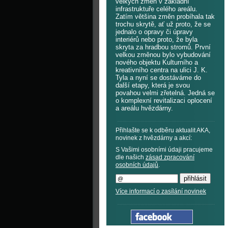
velkých změn v základní
infrastruktuře celého areálu.
Zatím většina změn probíhala tak
trochu skrytě, ať už proto, že se
jednalo o opravy či úpravy
interiérů nebo proto, že byla
skryta za hradbou stromů. První
velkou změnou bylo vybudování
nového objektu Kulturního a
kreativního centra na ulici J. K.
Tyla a nyní se dostáváme do
další etapy, která je svou
povahou velmi zřetelná. Jedná se
o komplexní revitalizaci oplocení
a areálu hvězdárny.
Přihlašte se k odběru aktualit AKA,
novinek z hvězdárny a akcí:
S Vašimi osobními údaji pracujeme
dle našich
zásad zpracování
osobních údajů
.
Více informací o zasílání novinek