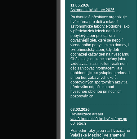
11.05.2026
Astronomické tábory 2026
Po dvouleté přestávce organizuje
hvězdárna pro děti a mládež
astronomické tábory. Podobně jako
v předchozích letech nabízíme
pobytový tábor pro starší a
odvážnější děti, které se nebojí
vícedenního pobytu mimo domov, i
tzv. příměstský tábor, kdy děti
docházejí každý den na hvězdárnu.
Obě akce jsou koncipovány jako
vzdělávací, naším cílem však není
děti zahlcovat informacemi, ale
nabídnout jim smysluplnou rekreaci
plnou her, zábavných úkolů,
dobrovolných sportovních aktivit a
především odpočinku pod
hvězdnou oblohou při nočních
pozorováních.
03.03.2026
Revitalizace areálu
valašskomeziříčské hvězdárny po
60 letech
Poslední roky jsou na Hvězdárně
Valašské Meziříčí ve znamení