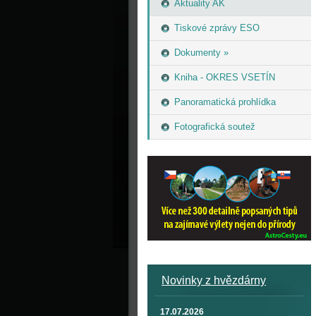
Aktuality AK
Tiskové zprávy ESO
Dokumenty »
Kniha - OKRES VSETÍN
Panoramatická prohlídka
Fotografická soutež
Novinky z hvězdárny
17.07.2026