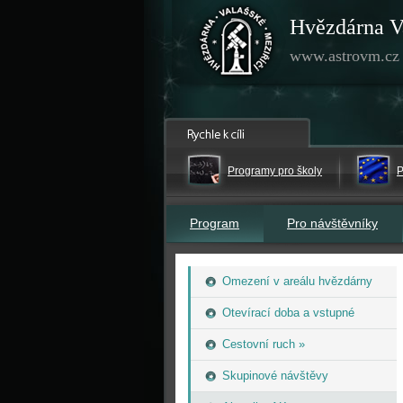
Hvězdárna V
www.astrovm.cz
Programy pro školy
P
Program
Pro návštěvníky
Omezení v areálu hvězdárny
Otevírací doba a vstupné
Cestovní ruch »
Skupinové návštěvy