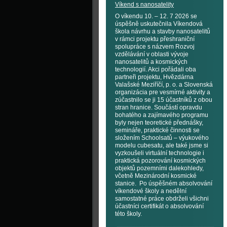
Víkend s nanosatelity
O víkendu 10. – 12. 7 2026 se
úspěšně uskutečnila Víkendová
škola návrhu a stavby nanosatelitů
v rámci projektu přeshraniční
spolupráce s názvem Rozvoj
vzdělávání v oblasti vývoje
nanosatelitů a kosmických
technologií. Akci pořádali oba
partneři projektu, Hvězdárna
Valašské Meziříčí, p. o. a Slovenská
organizácia pre vesmírné aktivity a
zúčastnilo se ji 15 účastníků z obou
stran hranice. Součástí opravdu
bohatého a zajímavého programu
byly nejen teoretické přednášky,
semináře, praktické činnosti se
složením Schoolsatů – výukového
modelu cubesatu, ale také jsme si
vyzkoušeli virtuální technologie i
praktická pozorování kosmických
objektů pozemními dalekohledy,
včetně Mezinárodní kosmické
stanice. Po úspěšném absolvování
víkendové školy a nedělní
samostatné práce obdrželi všichni
účastníci certifikát o absolvování
této školy.