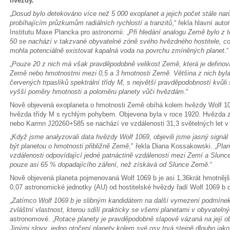
hvězdy.
„
Dosud bylo detekováno více než 5 000 exoplanet a jejich počet stále na
probíhajícím průzkumům radiálních rychlostí a tranzitů
,“ řekla hlavní aut
Institutu Maxe Plancka pro astronomii. „
Při hledání analogu Země bylo z t
50 se nachází v takzvané obyvatelné zóně svého hvězdného hostitele, což 
mohla potenciálně existovat kapalná voda na povrchu zmíněných planet
.“
„
Pouze 20 z nich má však pravděpodobně velikost Země, která je definov
Země nebo hmotnostmi mezi 0,5 a 3 hmotnosti Země. Většina z nich byl
červených trpaslíků spektrální třídy M, s největší pravděpodobností kvůl
vyšší poměry hmotnosti a poloměru planety vůči hvězdám
.“
Nově objevená exoplaneta o hmotnosti Země obíhá kolem hvězdy Wolf 1069,
hvězda třídy M s rychlým pohybem. Objevena byla v roce 1920. Hvězda 
nebo Karmn J20260+585 se nachází ve vzdálenosti 31,3 světelných let v
„
Když jsme analyzovali data hvězdy Wolf 1069, objevili jsme jasný signál
být planetou o hmotnosti přibližně Země
," řekla Diana Kossakowski. „
Plan
vzdálenosti odpovídající jedné patnáctině vzdálenosti mezi Zemí a Slunc
pouze asi 65 % dopadajícího záření, než získává od Slunce Země
.“
Nově objevená planeta pojmenovaná Wolf 1069 b je asi 1,36krát hmotněj
0,07 astronomické jednotky (AU) od hostitelské hvězdy řadí Wolf 1069 b 
„
Zatímco Wolf 1069 b je slibným kandidátem na další vymezení podmínek 
zvláštní vlastnost, kterou sdílí prakticky se všemi planetami v obyvatel
astronomové. „
Rotace planety je pravděpodobně slapově vázaná na její o
Jinými slovy, jedno otočení planety kolem své osy trvá stejně dlouho jak