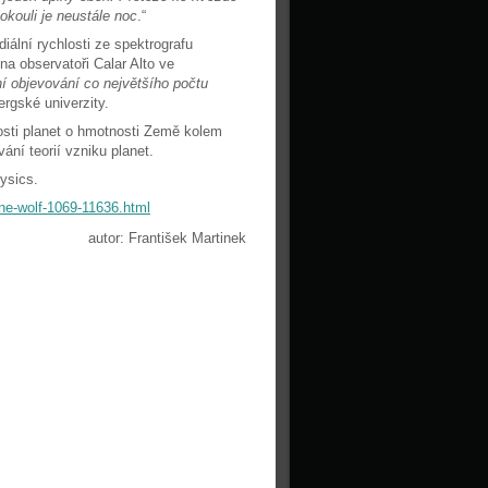
okouli je neustále noc
.“
iální rychlosti ze spektrografu
a observatoři Calar Alto ve
 objevování co největšího počtu
rgské univerzity.
osti planet o hmotnosti Země kolem
ání teorií vzniku planet.
ysics.
ne-wolf-1069-11636.html
autor: František Martinek