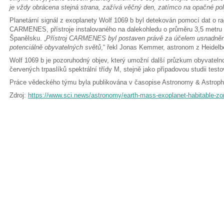
je vždy obrácena stejná strana, zažívá věčný den, zatímco na opačné pol
Planetární signál z exoplanety Wolf 1069 b byl detekován pomocí dat o rad
CARMENES, přístroje instalovaného na dalekohledu o průměru 3,5 metru n
Španělsku. „
Přístroj CARMENES byl postaven právě za účelem usnadnění
potenciálně obyvatelných světů
,“ řekl Jonas Kemmer, astronom z Heidelbe
Wolf 1069 b je pozoruhodný objev, který umožní další průzkum obyvateln
červených trpaslíků spektrální třídy M, stejně jako případovou studii testov
Práce vědeckého týmu byla publikována v časopise Astronomy & Astroph
Zdroj:
https://www.sci.news/astronomy/earth-mass-exoplanet-habitable-zo