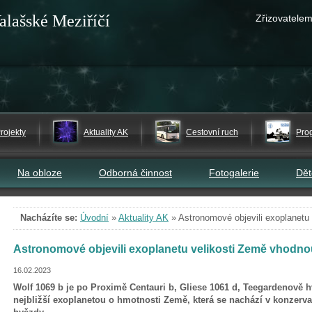
alašské Meziříčí
Zřizovatelem
rojekty
Aktuality AK
Cestovní ruch
Pro
Na obloze
Odborná činnost
Fotogalerie
Dě
Nacházíte se:
Úvodní
»
Aktuality AK
»
Astronomové objevili exoplanetu 
Astronomové objevili exoplanetu velikosti Země vhodnou
16.02.2023
Wolf 1069 b je po Proximě Centauri b, Gliese 1061 d, Teegardenově h
nejbližší exoplanetou o hmotnosti Země, která se nachází v konzerva