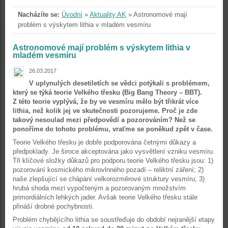
Nacházíte se:
Úvodní
»
Aktuality AK
»
Astronomové mají
problém s výskytem lithia v mladém vesmíru
Astronomové mají problém s výskytem lithia v
mladém vesmíru
26.03.2017
V uplynulých desetiletích se vědci potýkali s problémem,
který se týká teorie Velkého třesku (Big Bang Theory – BBT).
Z této teorie vyplývá, že by ve vesmíru mělo být třikrát více
lithia, než kolik jej ve skutečnosti pozorujeme. Proč je zde
takový nesoulad mezi předpovědí a pozorováním? Než se
ponoříme do tohoto problému, vraťme se poněkud zpět v čase.
Teorie Velkého třesku je dobře podporována četnými důkazy a
předpoklady. Je široce akceptována jako vysvětlení vzniku vesmíru.
Tři klíčové složky důkazů pro podporu teorie Velkého třesku jsou: 1)
pozorování kosmického mikrovlnného pozadí – reliktní záření; 2)
naše zlepšující se chápání velkorozměrové struktury vesmíru; 3)
hrubá shoda mezi vypočteným a pozorovaným množstvím
primordiálních lehkých jader. Avšak teorie Velkého třesku stále
přináší drobné pochybnosti.
Problém chybějícího lithia se soustřeďuje do období nejranější etapy