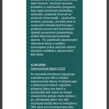
stran hranice. Součástí opravdu
bohatého a zajímavého programu
byly nejen teoretické přednášky,
semináře, praktické činnosti se
složením Schoolsatů – výukového
modelu cubesatu, ale také jsme si
vyzkoušeli virtuální technologie i
praktická pozorování kosmických
objektů pozemními dalekohledy,
včetně Mezinárodní kosmické
stanice. Po úspěšném absolvování
víkendové školy a nedělní
samostatné práce obdrželi všichni
účastníci certifikát o absolvování
této školy.
11.05.2026
Astronomické tábory 2026
Po dvouleté přestávce organizuje
hvězdárna pro děti a mládež
astronomické tábory. Podobně jako
v předchozích letech nabízíme
pobytový tábor pro starší a
odvážnější děti, které se nebojí
vícedenního pobytu mimo domov, i
tzv. příměstský tábor, kdy děti
docházejí každý den na hvězdárnu.
Obě akce jsou koncipovány jako