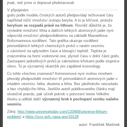
jinak, než jsme si doposud představovali.
V připojeném
grafu podle modelu čínských autorů předpovídají tečkované čáry
například nižší množství izotopu berylia. A to je klíčové, protože
berylium se rozpadá právě na lithium
. Rovněž důležité je, že
výsledné množství lithia a dalších lehkých atomových jader nyní
odpovídá množství předpověděnému na základě Maxwellova-
Boltzmannova rozdělení. Tato grafika ukazuje rozdělení
primordiálních lehkých chemických prvků v raném vesmíru
v závislosti na uplynulém čase a klesající teplotě. Teplota je
znázorněna na horní vodorovné ose, plynutí času v dolní části grafu.
Zastoupení jednotlivých prvků je zakresleno křivkami podle stupnice
vlevo. To je významný okamžik pro zapálené kosmology.
Co tohle všechno znamená? Astronomové nyní mohou mnohem
přesněji předpovědět množství tří primordiálních atomových jader v
mladém vesmíru: hélia, deuteria a lithia. Bez jakéhokoliv nesouladu
a bez chybějícího lithia. Jestliže autoři publikovaného článku mají
skutečně pravdu, pak učinili pokrok v potvrzení teorie Velkého
třesku a udělali další
významný krok k pochopení vzniku našeho
vesmíru
.
Zdroj:
http://www.universetoday.com/133468/universe-lithium-
problem/
a
https://svs.gsfc.nasa.gov/10128
autor: František Martinek