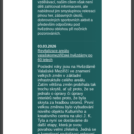
vzdělávací, naším cílem však není
děti zahlcovat informacemi, ale
nabídnout jim smysluplnou rekreaci
plnou her, zábavných úkolů,
dobrovolných sportovních aktivit a
především odpočinku pod
hvězdnou oblohou při nočních
pozorováních.
03.03.2026
Revitalizace areálu
valašskomeziříčské hvězdárny po
60 letech
Poslední roky jsou na Hvězdárně
Valašské Meziříčí ve znamení
velkých změn v základní
infrastruktuře celého areálu.
Zatím většina změn probíhala tak
trochu skrytě, ať už proto, že se
jednalo o opravy či úpravy
interiérů nebo proto, že byla
skryta za hradbou stromů. První
velkou změnou bylo vybudování
nového objektu Kulturního a
kreativního centra na ulici J. K.
Tyla a nyní se dostáváme do
další etapy, která je svou
povahou velmi zřetelná. Jedná se
o komplexní revitalizaci oplocení