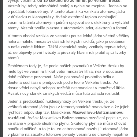
vývoje vesmíru:
od 10 sekund do 20 minut po Velkém třesku
.
Vesmír byl tehdy mimořádně horký a rychle se rozpínal. Jednalo se
o počátek fotonové éry. V tomto okamžiku vznikala atomová jádra
v důsledku nukleosyntézy. Avšak extrémní teplota dominující
vesmíru bránila atomovým jádrům spojovat se s elektrony a vytvářet
atomy. Vesmír tvořila plazma z atomových jader, elektronů a fotonů.
V tomto období vznikla ve vesmíru pouze lehká jádra včetně většiny
hélia a malého množství dalších lehkých nuklidů, jako je deuterium
a naše známé lithium. Těžší chemické prvky vznikaly teprve tehdy,
až se objevily první hvězdy a převzaly hlavní roli probíhající tvorby
atomů.
Problémem tedy je, že podle našich poznatků o Velkém třesku by
mělo být ve vesmíru třikrát větší množství lithia, než v současné
době můžeme pozorovat. Naše pozorování prvotního hélia a
deuteria souhlasí s předpovědí podle teorie Velkého třesku. Až
dosud vědci nebyli schopni rozřešit nesrovnalost v množství lithia.
Avšak nový článek čínských vědců může tuto záhadu rozluštit.
Jeden z předpokladů nukleosyntézy při Velkém třesku je, že
veškerá atomová jádra jsou v termodynamické rovnováze a že jejich
rychlosti odpovídají tzv. klasickému
Maxwellovu-Boltzmannovu
rozdělení
. Avšak Maxwellovo-Boltzmannovo rozdělení popisuje, co
se stane v případě ideálního plynu. Skutečný plyn se může chovat
poněkud odlišně, a to je to, co astronomové navrhují: atomová jádra
v plazmě na začátku fotonové periody vesmíru se chovaly nepatrně