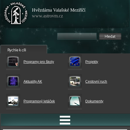
Hvězdárna Valašské Meziříčí
www.astrovm.cz
Programy pro školy
Projekty
Aktuality AK
Cestovní ruch
Programový letáček
Dokumenty