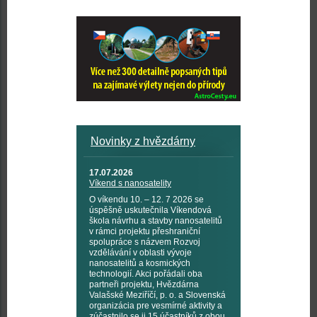
Novinky z hvězdárny
17.07.2026
Víkend s nanosatelity
O víkendu 10. – 12. 7 2026 se
úspěšně uskutečnila Víkendová
škola návrhu a stavby nanosatelitů
v rámci projektu přeshraniční
spolupráce s názvem Rozvoj
vzdělávání v oblasti vývoje
nanosatelitů a kosmických
technologií. Akci pořádali oba
partneři projektu, Hvězdárna
Valašské Meziříčí, p. o. a Slovenská
organizácia pre vesmírné aktivity a
zúčastnilo se ji 15 účastníků z obou