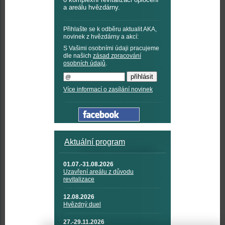
a areálu hvězdárny.
Přihlašte se k odběru aktualit AKA,
novinek z hvězdárny a akcí:
S Vašimi osobními údaji pracujeme
dle našich
zásad zpracování
osobních údajů
.
Více informací o zasílání novinek
Aktuální program
01.07.-31.08.2026
Uzavření areálu z důvodu
revitalizace
12.08.2026
Hvězdný duel
27.-29.11.2026