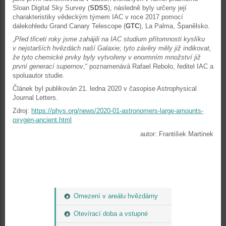
Sloan Digital Sky Survey (
SDSS
), následně byly určeny její
charakteristiky vědeckým týmem IAC v roce 2017 pomocí
dalekohledu Grand Canary Telescope (
GTC
), La Palma, Španělsko.
„
Před třiceti roky jsme zahájili na IAC studium přítomnosti kyslíku
v nejstarších hvězdách naší Galaxie; tyto závěry měly již indikovat,
že tyto chemické prvky byly vytvořeny v enormním množství již
první generací supernov
,“ poznamenává Rafael Rebolo, ředitel IAC a
spoluautor studie.
Článek byl publikován 21. ledna 2020 v časopise Astrophysical
Journal Letters.
Zdroj:
https://phys.org/news/2020-01-astronomers-large-amounts-
oxygen-ancient.html
autor: František Martinek
Omezení v areálu hvězdárny
Otevírací doba a vstupné