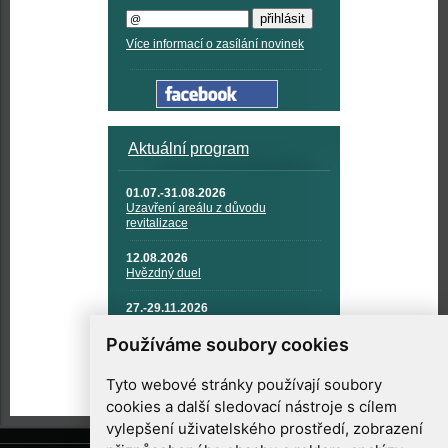
Více informací o zasílání novinek
Aktuální program
01.07.-31.08.2026
Uzavření areálu z důvodu
revitalizace
12.08.2026
Hvězdný duel
27.-29.11.2026
KOSMONAUTIKA, RAKETOVÁ
TECHNIKA A KOSMICKÉ
Používáme soubory cookies
TECHNOLOGIE
Tyto webové stránky používají soubory
cookies a další sledovací nástroje s cílem
vylepšení uživatelského prostředí, zobrazení