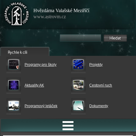
Hvězdárna Valašské Meziříčí
www.astrovm.cz
Programy pro školy
Projekty
Aktuality AK
Cestovní ruch
Programový letáček
Dokumenty