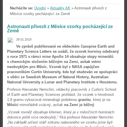
Nacházíte se:
Úvodní
»
Aktuality AK
»
Astronauti přivezli z
Měsíce vzorky pocházející ze Země
Astronauti přivezli z Měsíce vzorky pocházející ze
Země
28.01.2019
Ve zprávě publikované ve vědeckém časopise Earth and
Planetary Science Letters se uvádí, že vzorek horniny odebraný
v roce 1971 v rámci mise Apollo 14 obsahuje stopy minerálů
s chemickým složením běžným na Zemi, avšak velmi
neobvyklým pro Měsíc. Vzorek byl z NASA zapůjčen
pracovníkům Curtin University, kde byl studován ve spolupráci
s vědci ze Swedish Museum of Natural History, Australian
National University a Lunar and Planetary Institute v Houstonu.
Profesor Alexander Nemchin, vědecký pracovník z Curtin's School
of Earth and Planetary Sciences prohlásil, že vzorek o hmotnosti
1,8 gramu vykazoval mineralogii podobnou
granitu
, který je na
Měsíci
mimořádně vzácný, avšak
na Zemi je běžný
.
„
Vzorek rovněž obsahuje křemen, který je v měsíčních horninách
dokonce ještě více neobvyklý
,“ říká profesor Alexander Nemchin.
„
Na základě určení stáří zirkonu nalezeného ve vzorku jsme byli