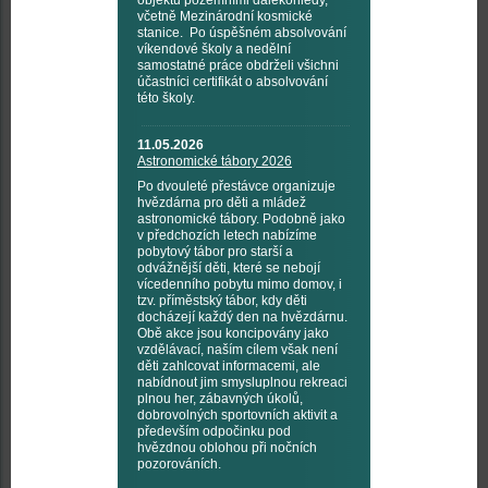
objektů pozemními dalekohledy,
včetně Mezinárodní kosmické
stanice. Po úspěšném absolvování
víkendové školy a nedělní
samostatné práce obdrželi všichni
účastníci certifikát o absolvování
této školy.
11.05.2026
Astronomické tábory 2026
Po dvouleté přestávce organizuje
hvězdárna pro děti a mládež
astronomické tábory. Podobně jako
v předchozích letech nabízíme
pobytový tábor pro starší a
odvážnější děti, které se nebojí
vícedenního pobytu mimo domov, i
tzv. příměstský tábor, kdy děti
docházejí každý den na hvězdárnu.
Obě akce jsou koncipovány jako
vzdělávací, naším cílem však není
děti zahlcovat informacemi, ale
nabídnout jim smysluplnou rekreaci
plnou her, zábavných úkolů,
dobrovolných sportovních aktivit a
především odpočinku pod
hvězdnou oblohou při nočních
pozorováních.