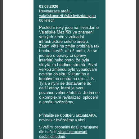
03.03.2026
Revitalizace areálu
valašskomeziříčské hvězdárny po
60 letech
Poslední roky jsou na Hvězdárně
Valašské Meziříčí ve znamení
velkých změn v základní
infrastruktuře celého areálu.
Zatím většina změn probíhala tak
trochu skrytě, ať už proto, že se
jednalo o opravy či úpravy
interiérů nebo proto, že byla
skryta za hradbou stromů. První
velkou změnou bylo vybudování
nového objektu Kulturního a
kreativního centra na ulici J. K.
Tyla a nyní se dostáváme do
další etapy, která je svou
povahou velmi zřetelná. Jedná se
o komplexní revitalizaci oplocení
a areálu hvězdárny.
Přihlašte se k odběru aktualit AKA,
novinek z hvězdárny a akcí:
S Vašimi osobními údaji pracujeme
dle našich
zásad zpracování
osobních údajů
.