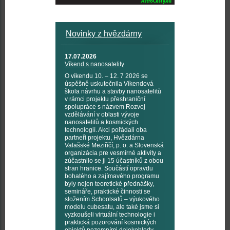
Novinky z hvězdárny
17.07.2026
Víkend s nanosatelity
O víkendu 10. – 12. 7 2026 se
úspěšně uskutečnila Víkendová
škola návrhu a stavby nanosatelitů
v rámci projektu přeshraniční
spolupráce s názvem Rozvoj
vzdělávání v oblasti vývoje
nanosatelitů a kosmických
technologií. Akci pořádali oba
partneři projektu, Hvězdárna
Valašské Meziříčí, p. o. a Slovenská
organizácia pre vesmírné aktivity a
zúčastnilo se ji 15 účastníků z obou
stran hranice. Součástí opravdu
bohatého a zajímavého programu
byly nejen teoretické přednášky,
semináře, praktické činnosti se
složením Schoolsatů – výukového
modelu cubesatu, ale také jsme si
vyzkoušeli virtuální technologie i
praktická pozorování kosmických