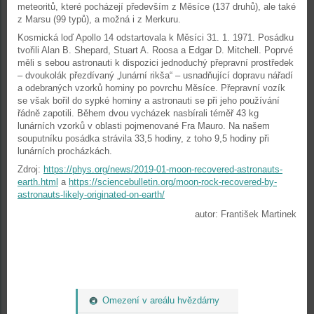
meteoritů, které pocházejí především z Měsíce (137 druhů), ale také
z Marsu (99 typů), a možná i z Merkuru.
Kosmická loď Apollo 14 odstartovala k Měsíci 31. 1. 1971. Posádku
tvořili Alan B. Shepard, Stuart A. Roosa a Edgar D. Mitchell. Poprvé
měli s sebou astronauti k dispozici jednoduchý přepravní prostředek
– dvoukolák přezdívaný „lunární rikša“ – usnadňující dopravu nářadí
a odebraných vzorků horniny po povrchu Měsíce. Přepravní vozík
se však bořil do sypké horniny a astronauti se při jeho používání
řádně zapotili. Během dvou vycházek nasbírali téměř 43 kg
lunárních vzorků v oblasti pojmenované Fra Mauro. Na našem
souputníku posádka strávila 33,5 hodiny, z toho 9,5 hodiny při
lunárních procházkách.
Zdroj:
https://phys.org/news/2019-01-moon-recovered-astronauts-
earth.html
a
https://sciencebulletin.org/moon-rock-recovered-by-
astronauts-likely-originated-on-earth/
autor: František Martinek
Omezení v areálu hvězdárny