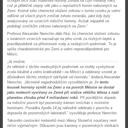
schopni určit stáří mateřské horniny zhruba na čtyři miliardy roků,
což je přibližně stejný věk jako u nejstarších hornin nalezených na
Zemi. Kromě toho chemické složení zirkonu v tomto vzorku je velmi
odlišné od všech jiných zrníček tohoto minerálu, jaké kdy byly
analyzovány ve vzorcích měsíční horniny. Avšak nápadně se
podobají zrníčkům zirkonu nalezených na Zemi
.“
Profesor Alexander Nemchin dále říká, že chemické složení zirkonu
v lunárních vzorcích naznačuje na jeho vznik za nízkých teplot a
pravděpodobně za přítomnosti vody a oxidujících podmínek. To je
spíše charakteristické pro Zemi a velmi nepravděpodobné pro
Měsíc.
„
Je možné,
že některé z těchto neobvyklých podmínek se mohly vyskytovat
zcela lokálně a velmi krátkodobě i na Měsíci a odebraný vzorek je
důsledkem těchto strohých odchylek od normálu
,“ dodává Alexander
Nemchin. „
Nicméně nejjednodušším vysvětlením je, že
tento
kousek horniny vznikl na Zemi a na povrch Měsíce se dostal
jako meteorit vyvržený ze Země při srážce většího tělesa s naší
planetou zhruba před 4 miliardami roků
. Při pozdějším dopadu
na měsíční povrch byl pozemský kámen smíchán s místními
horninami. Posádka Apolla 14 jej náhodně odebrala z povrchu a
dopravila do pozemských laboratoří
,“ vysvětluje profesor Nemchin.
Takovéto cestování meteoritů mezi tělesy Sluneční soustavy není
ničím výjimečným. Důkazem jsou kameny v pozemských sbírkách