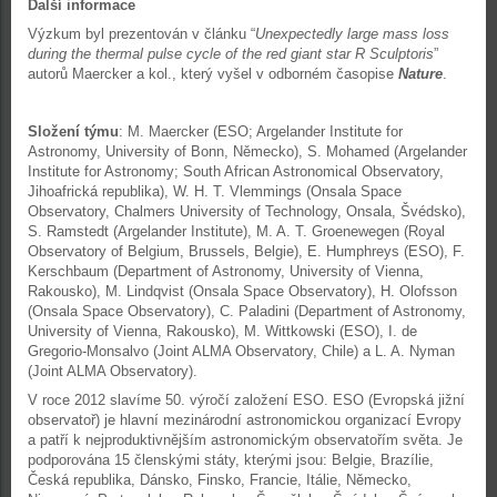
Další informace
Výzkum byl prezentován v článku “
Unexpectedly large mass loss
during the thermal pulse cycle of the red giant star R Sculptoris
”
autorů Maercker a kol., který vyšel v odborném časopise
Nature
.
Složení týmu
: M. Maercker (ESO; Argelander Institute for
Astronomy, University of Bonn, Německo), S. Mohamed (Argelander
Institute for Astronomy; South African Astronomical Observatory,
Jihoafrická republika), W. H. T. Vlemmings (Onsala Space
Observatory, Chalmers University of Technology, Onsala, Švédsko),
S. Ramstedt (Argelander Institute), M. A. T. Groenewegen (Royal
Observatory of Belgium, Brussels, Belgie), E. Humphreys (ESO), F.
Kerschbaum (Department of Astronomy, University of Vienna,
Rakousko), M. Lindqvist (Onsala Space Observatory), H. Olofsson
(Onsala Space Observatory), C. Paladini (Department of Astronomy,
University of Vienna, Rakousko), M. Wittkowski (ESO), I. de
Gregorio-Monsalvo (Joint ALMA Observatory, Chile) a L. A. Nyman
(Joint ALMA Observatory).
V roce 2012 slavíme 50. výročí založení ESO. ESO (Evropská jižní
observatoř) je hlavní mezinárodní astronomickou organizací Evropy
a patří k nejproduktivnějším astronomickým observatořím světa. Je
podporována 15 členskými státy, kterými jsou: Belgie, Brazílie,
Česká republika, Dánsko, Finsko, Francie, Itálie, Německo,