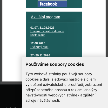
Aktuální program
01.07.-31.08.2026
Uzavření areálu z důvodu
revitalizace
12.08.2026
Hvězdný duel
27.-29.11.2026
KOSMONAUTIKA, RAKETOVÁ
TECHNIKA A KOSMICKÉ
Používáme soubory cookies
TECHNOLOGIE
Tyto webové stránky používají soubory
cookies a další sledovací nástroje s cílem
vylepšení uživatelského prostředí, zobrazení
přizpůsobeného obsahu a reklam, analýzy
návštěvnosti webových stránek a zjištění
zdroje návštěvnosti.