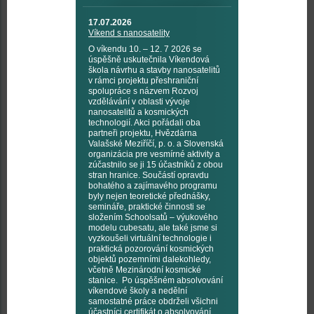
17.07.2026
Víkend s nanosatelity
O víkendu 10. – 12. 7 2026 se
úspěšně uskutečnila Víkendová
škola návrhu a stavby nanosatelitů
v rámci projektu přeshraniční
spolupráce s názvem Rozvoj
vzdělávání v oblasti vývoje
nanosatelitů a kosmických
technologií. Akci pořádali oba
partneři projektu, Hvězdárna
Valašské Meziříčí, p. o. a Slovenská
organizácia pre vesmírné aktivity a
zúčastnilo se ji 15 účastníků z obou
stran hranice. Součástí opravdu
bohatého a zajímavého programu
byly nejen teoretické přednášky,
semináře, praktické činnosti se
složením Schoolsatů – výukového
modelu cubesatu, ale také jsme si
vyzkoušeli virtuální technologie i
praktická pozorování kosmických
objektů pozemními dalekohledy,
včetně Mezinárodní kosmické
stanice. Po úspěšném absolvování
víkendové školy a nedělní
samostatné práce obdrželi všichni
účastníci certifikát o absolvování