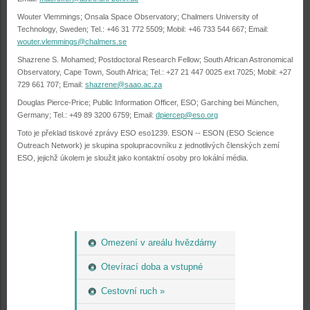
Wouter Vlemmings; Onsala Space Observatory; Chalmers University of
Technology, Sweden; Tel.: +46 31 772 5509; Mobil: +46 733 544 667; Email:
wouter.vlemmings@chalmers.se
Shazrene S. Mohamed; Postdoctoral Research Fellow; South African Astronomical
Observatory, Cape Town, South Africa; Tel.: +27 21 447 0025 ext 7025; Mobil: +27
729 661 707; Email:
shazrene@saao.ac.za
Douglas Pierce-Price; Public Information Officer, ESO; Garching bei München,
Germany; Tel.: +49 89 3200 6759; Email:
dpiercep@eso.org
Toto je překlad tiskové zprávy ESO eso1239. ESON -- ESON (ESO Science
Outreach Network) je skupina spolupracovníku z jednotlivých členských zemí
ESO, jejichž úkolem je sloužit jako kontaktní osoby pro lokální média.
Omezení v areálu hvězdárny
Otevírací doba a vstupné
Cestovní ruch »