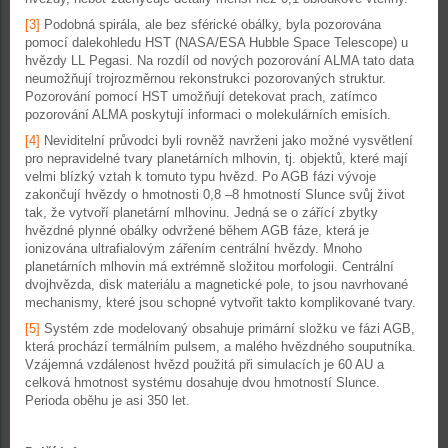
[3]
Podobná spirála, ale bez sférické obálky, byla pozorována
pomocí dalekohledu HST (NASA/ESA Hubble Space Telescope) u
hvězdy LL Pegasi. Na rozdíl od nových pozorování ALMA tato data
neumožňují trojrozměrnou rekonstrukci pozorovaných struktur.
Pozorování pomocí HST umožňují detekovat prach, zatímco
pozorování ALMA poskytují informaci o molekulárních emisích.
[4]
Neviditelní průvodci byli rovněž navrženi jako možné vysvětlení
pro nepravidelné tvary planetárních mlhovin, tj. objektů, které mají
velmi blízký vztah k tomuto typu hvězd. Po AGB fázi vývoje
zakončují hvězdy o hmotnosti 0,8 –8 hmotností Slunce svůj život
tak, že vytvoří planetární mlhovinu. Jedná se o zářící zbytky
hvězdné plynné obálky odvržené během AGB fáze, která je
ionizována ultrafialovým zářením centrální hvězdy. Mnoho
planetárních mlhovin má extrémně složitou morfologii. Centrální
dvojhvězda, disk materiálu a magnetické pole, to jsou navrhované
mechanismy, které jsou schopné vytvořit takto komplikované tvary.
[5]
Systém zde modelovaný obsahuje primární složku ve fázi AGB,
která prochází termálním pulsem, a malého hvězdného souputníka.
Vzájemná vzdálenost hvězd použitá při simulacích je 60 AU a
celková hmotnost systému dosahuje dvou hmotností Slunce.
Perioda oběhu je asi 350 let.