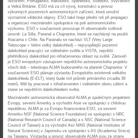
Nizozemí, Portugalsko, Rakousko, Španělsko, Švédsko, Švýcarsko
a Velká Británie. ESO má za cíl vývoj, konstrukci a provoz
výkonných pozemních astronomických zařízení, která umožní
významné vědecké objevy. ESO také hraje přední roli při propagaci
a organizaci mezinárodní spolupráce na poli astronomického
výzkumu. ESO v současnosti provozuje tři observatoře světově
úrovně: La Silla, Paranal a Chajnantor, které se nacházejí na poušti
Atacama v Chile. Na Paranalu se nachází VLT (Very Large
Telescope = Velmi velký dalekohled) – nejvyspělejší pozemní
dalekohled pracující ve viditelném světle a VISTA, největší
přehlídkový dalekohled pro infračervenou oblast na světě. Zároveň
je ESO evropským zástupcem největšího astronomického projektu
všech dob – teleskopu ALMA budovaného na planině Chajnantor. V
současnosti ESO plánuje výstavbu Evropského extrémně velkého
dalekohledu (E-ELT), který bude mít průměr primárního zrcadla 39
metrů. Měl by pracovat v infračerveném i viditelném oboru záření a
stane se největším dalekohledem světa.
Mezinárodní astronomická observatoř ALMA je společným projektem
Evropy, severní Ameriky a východní Asie ve spolupráci s chilskou
republikou. ALMA je za Evropu financována ESO, za severní
Ameriku NSF (National Science Foundation) ve spolupráci s NRC
(National Research Council of Canada) a s NSC (National Science
Council of Taiwan) a za východní Asii NINS (National Institutes of
Natural Sciences) v Japonsku ve spolupráci s AS (Academia Sinica)
na Taiwanu. Výstavba a provoz observatoře ALMA jsou ze strany