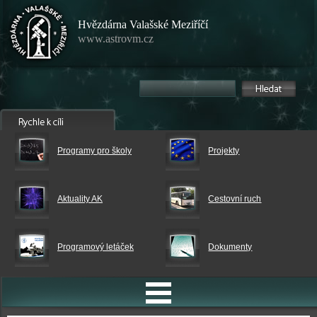
Hvězdárna Valašské Meziříčí
www.astrovm.cz
Programy pro školy
Projekty
Aktuality AK
Cestovní ruch
Programový letáček
Dokumenty