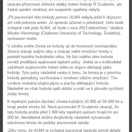
ukázala přítomnost sférické obálky kolem hvězdy R Sculptoris, ale
žádné spirální struktury ani souputník spatřeny nebyly.
„
Při pozorování této hvězdy pomocí ALMA nebyla ještě k dispozici
ani celá polovina antén. Je opravdu úžasné si představit, čeho bude
schopné celé pole ALMA, až bude v roce 2013 dokončeno
,“ dodává
Wouter Vlemmings (Chalmers University of Technology, Švédsko),
spoluautor studie.
V závěru svého života se hvězdy až do hmotnosti osminásobku
Slunce stávají rudými obry a ztrácejí velké množství hmoty v
podobě hustého hvězdného větru. Ve fázi rudého obra hvězda
rovněž prodělává opakované teplotní pulsy. Jedná se o krátkodobé
zažehnutí explozivního hoření hélia ve slupce obklopují jádro
hvězdy. Tyto pulsy následně vedou k tomu, že hmota je z povrchu
hvězdy periodicky vyvrhována v mnohem větším množství. Tím
vznikne mohutná slupka plynu a prachu obklopující hvězdu.
Následně se však hvězda opět uklidní a vrátí se k původní rychlosti
ztráty hmoty.
K tepelným pulsům dochází zhruba každých 10 000 až 50 000 let a
trvají pouhé stovky let. Nová pozorování R Sculptoris ukazují, že
tato hvězda prošla před 1 800 lety tepelným pulsem trvajícím asi
200 let. Neviditelná složka dvojhvězdy následně vytvarovala
odvrženou hmotu do podoby pozorované spirály.
„
Díky tomu, že ALMA je schopná pozorovat opravdu jemné detaily