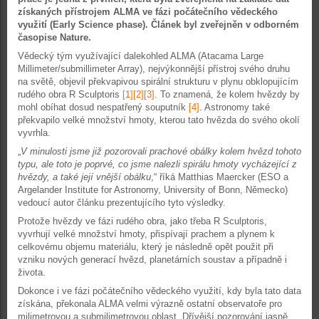
získaných přístrojem ALMA ve fázi počátečního vědeckého
využití (Early Science phase). Článek byl zveřejněn v odborném
časopise Nature.
Vědecký tým využívající dalekohled ALMA (Atacama Large
Millimeter/submillimeter Array), nejvýkonnější přístroj svého druhu
na světě, objevil překvapivou spirální strukturu v plynu obklopujícím
rudého obra R Sculptoris
[1][2][3]
. To znamená, že kolem hvězdy by
mohl obíhat dosud nespatřený souputník
[4]
. Astronomy také
překvapilo velké množství hmoty, kterou tato hvězda do svého okolí
vyvrhla.
„
V minulosti jsme již pozorovali prachové obálky kolem hvězd tohoto
typu, ale toto je poprvé, co jsme nalezli spirálu hmoty vycházející z
hvězdy, a také její vnější obálku
,“ říká Matthias Maercker (ESO a
Argelander Institute for Astronomy, University of Bonn, Německo)
vedoucí autor článku prezentujícího tyto výsledky.
Protože hvězdy ve fázi rudého obra, jako třeba R Sculptoris,
vyvrhují velké množství hmoty, přispívají prachem a plynem k
celkovému objemu materiálu, který je následně opět použit při
vzniku nových generací hvězd, planetárních soustav a případně i
života.
Dokonce i ve fázi počátečního vědeckého využití, kdy byla tato data
získána, překonala ALMA velmi výrazně ostatní observatoře pro
milimetrovou a submilimetrovou oblast. Dřívější pozorování jasně