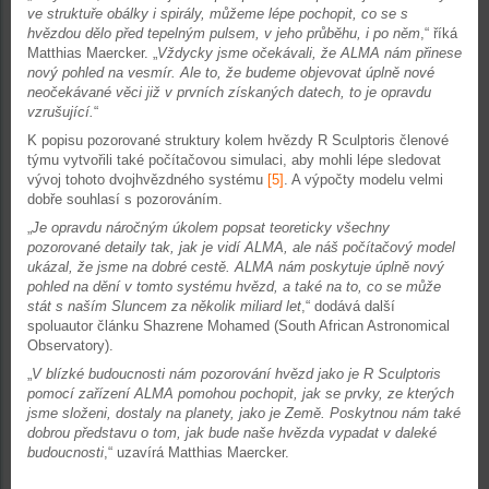
ve struktuře obálky i spirály, můžeme lépe pochopit, co se s
hvězdou dělo před tepelným pulsem, v jeho průběhu, i po něm
,“ říká
Matthias Maercker. „
Vždycky jsme očekávali, že ALMA nám přinese
nový pohled na vesmír. Ale to, že budeme objevovat úplně nové
neočekávané věci již v prvních získaných datech, to je opravdu
vzrušující.
“
K popisu pozorované struktury kolem hvězdy R Sculptoris členové
týmu vytvořili také počítačovou simulaci, aby mohli lépe sledovat
vývoj tohoto dvojhvězdného systému
[5]
. A výpočty modelu velmi
dobře souhlasí s pozorováním.
„
Je opravdu náročným úkolem popsat teoreticky všechny
pozorované detaily tak, jak je vidí ALMA, ale náš počítačový model
ukázal, že jsme na dobré cestě. ALMA nám poskytuje úplně nový
pohled na dění v tomto systému hvězd, a také na to, co se může
stát s naším Sluncem za několik miliard let
,“ dodává další
spoluautor článku Shazrene Mohamed (South African Astronomical
Observatory).
„
V blízké budoucnosti nám pozorování hvězd jako je R Sculptoris
pomocí zařízení ALMA pomohou pochopit, jak se prvky, ze kterých
jsme složeni, dostaly na planety, jako je Země. Poskytnou nám také
dobrou představu o tom, jak bude naše hvězda vypadat v daleké
budoucnosti
,“ uzavírá Matthias Maercker.