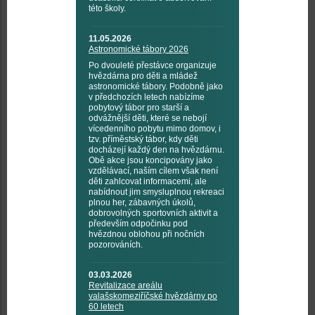
této školy.
11.05.2026
Astronomické tábory 2026
Po dvouleté přestávce organizuje
hvězdárna pro děti a mládež
astronomické tábory. Podobně jako
v předchozích letech nabízíme
pobytový tábor pro starší a
odvážnější děti, které se nebojí
vícedenního pobytu mimo domov, i
tzv. příměstský tábor, kdy děti
docházejí každý den na hvězdárnu.
Obě akce jsou koncipovány jako
vzdělávací, naším cílem však není
děti zahlcovat informacemi, ale
nabídnout jim smysluplnou rekreaci
plnou her, zábavných úkolů,
dobrovolných sportovních aktivit a
především odpočinku pod
hvězdnou oblohou při nočních
pozorováních.
03.03.2026
Revitalizace areálu
valašskomeziříčské hvězdárny po
60 letech