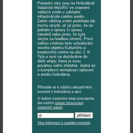
Poslední roky jsou na Hvězdárně
Valašské Meziříčí ve znamení
velkých změn v základní
infrastruktuře celého areálu.
Zatím většina změn probíhala tak
trochu skrytě, ať už proto, že se
jednalo o opravy či úpravy
interiérů nebo proto, že byla
skryta za hradbou stromů. První
velkou změnou bylo vybudování
nového objektu Kulturního a
kreativního centra na ulici J. K.
Tyla a nyní se dostáváme do
další etapy, která je svou
povahou velmi zřetelná. Jedná se
o komplexní revitalizaci oplocení
a areálu hvězdárny.
Přihlašte se k odběru aktualit AKA,
novinek z hvězdárny a akcí:
S Vašimi osobními údaji pracujeme
dle našich
zásad zpracování
osobních údajů
.
Více informací o zasílání novinek