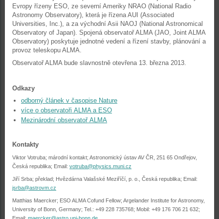
Evropy řízeny ESO, ze severní Ameriky NRAO (National Radio
Astronomy Observatory), která je řízena AUI (Associated
Universities, Inc.), a za východní Asii NAOJ (National Astronomical
Observatory of Japan). Spojená observatoř ALMA (JAO, Joint ALMA
Observatory) poskytuje jednotné vedení a řízení stavby, plánování a
provoz teleskopu ALMA.
Observatoř ALMA bude slavnostně otevřena 13. března 2013.
Odkazy
odborný článek v časopise Nature
více o observatoři ALMA a ESO
Mezinárodní observatoř ALMA
Kontakty
Viktor Votruba; márodní kontakt; Astronomický ústav AV ČR, 251 65 Ondřejov,
Česká republika; Email:
votruba@physics.muni.cz
Jiří Srba; překlad; Hvězdárna Valašské Meziříčí, p. o., Česká republika; Email:
jsrba@astrovm.cz
Matthias Maercker; ESO ALMA Cofund Fellow; Argelander Institute for Astronomy,
University of Bonn, Germany; Tel.: +49 228 735768; Mobil: +49 176 706 21 632;
Email:
maercker@astro.uni-bonn.de