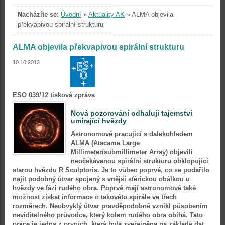
Nacházíte se:
Úvodní
»
Aktuality AK
»
ALMA objevila
překvapivou spirální strukturu
ALMA objevila překvapivou spirální strukturu
10.10.2012
ESO 039/12 tisková zpráva
Nová pozorování odhalují tajemství
umírající hvězdy
Astronomové pracující s dalekohledem
ALMA (Atacama Large
Millimeter/submillimeter Array) objevili
neočekávanou spirální strukturu obklopující
starou hvězdu R Sculptoris. Je to vůbec poprvé, co se podařilo
najít podobný útvar spojený s vnější sférickou obálkou u
hvězdy ve fázi rudého obra. Poprvé mají astronomové také
možnost získat informace o takovéto spirále ve třech
rozměrech. Neobvyklý útvar pravděpodobně vznikl působením
neviditelného průvodce, který kolem rudého obra obíhá. Tato
práce je jedna z prvních, která byla zveřejněna na základě dat