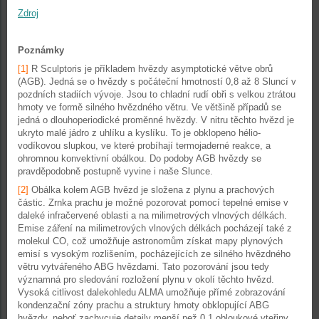
Zdroj
Poznámky
[1]
R Sculptoris je příkladem hvězdy asymptotické větve obrů
(AGB). Jedná se o hvězdy s počáteční hmotností 0,8 až 8 Sluncí v
pozdních stadiích vývoje. Jsou to chladní rudí obři s velkou ztrátou
hmoty ve formě silného hvězdného větru. Ve většině případů se
jedná o dlouhoperiodické proměnné hvězdy. V nitru těchto hvězd je
ukryto malé jádro z uhlíku a kyslíku. To je obklopeno hélio-
vodíkovou slupkou, ve které probíhají termojaderné reakce, a
ohromnou konvektivní obálkou. Do podoby AGB hvězdy se
pravděpodobně postupně vyvine i naše Slunce.
[2]
Obálka kolem AGB hvězd je složena z plynu a prachových
částic. Zrnka prachu je možné pozorovat pomocí tepelné emise v
daleké infračervené oblasti a na milimetrových vlnových délkách.
Emise záření na milimetrových vlnových délkách pocházejí také z
molekul CO, což umožňuje astronomům získat mapy plynových
emisí s vysokým rozlišením, pocházejících ze silného hvězdného
větru vytvářeného ABG hvězdami. Tato pozorování jsou tedy
významná pro sledování rozložení plynu v okolí těchto hvězd.
Vysoká citlivost dalekohledu ALMA umožňuje přímé zobrazování
kondenzační zóny prachu a struktury hmoty obklopující ABG
hvězdy, neboť zachycuje detaily menší než 0,1 obloukové vteřiny.