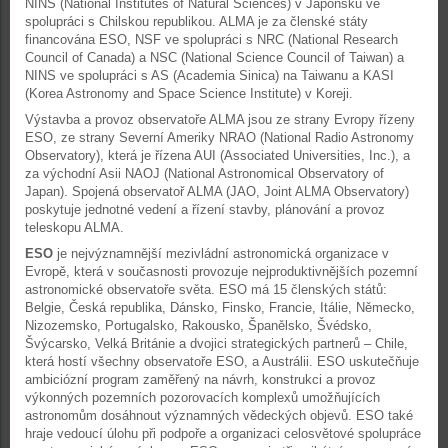
NINS (National Institutes of Natural Sciences) v Japonsku ve
spolupráci s Chilskou republikou. ALMA je za členské státy
financována ESO, NSF ve spolupráci s NRC (National Research
Council of Canada) a NSC (National Science Council of Taiwan) a
NINS ve spolupráci s AS (Academia Sinica) na Taiwanu a KASI
(Korea Astronomy and Space Science Institute) v Koreji.
Výstavba a provoz observatoře ALMA jsou ze strany Evropy řízeny
ESO, ze strany Severní Ameriky NRAO (National Radio Astronomy
Observatory), která je řízena AUI (Associated Universities, Inc.), a
za východní Asii NAOJ (National Astronomical Observatory of
Japan). Spojená observatoř ALMA (JAO, Joint ALMA Observatory)
poskytuje jednotné vedení a řízení stavby, plánování a provoz
teleskopu ALMA.
ESO
je nejvýznamnější mezivládní astronomická organizace v
Evropě, která v současnosti provozuje nejproduktivnějších pozemní
astronomické observatoře světa. ESO má 15 členských států:
Belgie, Česká republika, Dánsko, Finsko, Francie, Itálie, Německo,
Nizozemsko, Portugalsko, Rakousko, Španělsko, Švédsko,
Švýcarsko, Velká Británie a dvojici strategických partnerů – Chile,
která hostí všechny observatoře ESO, a Austrálii. ESO uskutečňuje
ambiciózní program zaměřený na návrh, konstrukci a provoz
výkonných pozemních pozorovacích komplexů umožňujících
astronomům dosáhnout významných vědeckých objevů. ESO také
hraje vedoucí úlohu při podpoře a organizaci celosvětové spolupráce