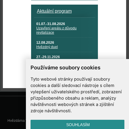
Aktuální program
01.07.-31.08.2026
Uzavření areálu z důvodu
revitalizace
12.08.2026
Hvězdný duel
27.-29.11.2026
KOSMONAUTIKA, RAKETOVÁ
TECHNIKA A KOSMICKÉ
Používáme soubory cookies
TECHNOLOGIE
Tyto webové stránky používají soubory
cookies a další sledovací nástroje s cílem
vylepšení uživatelského prostředí, zobrazení
přizpůsobeného obsahu a reklam, analýzy
návštěvnosti webových stránek a zjištění
zdroje návštěvnosti.
Hvězdárna Valašské Meziříčí, příspěvková organizace, Vsetínská 78, 757
SOUHLASÍM
01 Valašské Meziříčí