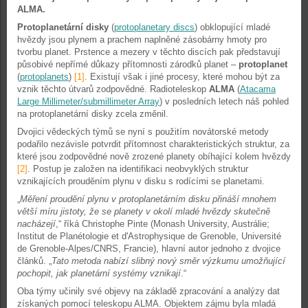
ALMA.
Protoplanetární disky
(
protoplanetary discs
) obklopující mladé
hvězdy jsou plynem a prachem naplněné zásobárny hmoty pro
tvorbu planet. Prstence a mezery v těchto discích pak představují
působivé nepřímé důkazy přítomnosti zárodků planet –
protoplanet
(
protoplanets
)
[1]
. Existují však i jiné procesy, které mohou být za
vznik těchto útvarů zodpovědné. Radioteleskop
ALMA
(
Atacama
Large Millimeter/submillimeter Array
) v posledních letech náš pohled
na protoplanetární disky zcela změnil.
Dvojici vědeckých týmů se nyní s použitím novátorské metody
podařilo nezávisle potvrdit přítomnost charakteristických struktur, za
které jsou zodpovědné nově zrozené planety obíhající kolem hvězdy
[2]
. Postup je založen na identifikaci neobvyklých struktur
vznikajících prouděním plynu v disku s rodícími se planetami.
„
Měření proudění plynu v protoplanetárním disku přináší mnohem
větší míru jistoty, že se planety v okolí mladé hvězdy skutečně
nacházejí
,“ říká Christophe Pinte (Monash University, Austrálie;
Institut de Planétologie et d'Astrophysique de Grenoble, Université
de Grenoble-Alpes/CNRS, Francie), hlavní autor jednoho z dvojice
článků. „
Tato metoda nabízí slibný nový směr výzkumu umožňující
pochopit, jak planetární systémy vznikají
.“
Oba týmy učinily své objevy na základě zpracování a analýzy dat
získaných pomocí teleskopu ALMA. Objektem zájmu byla mladá