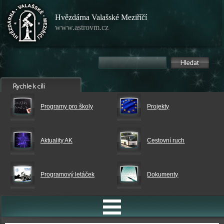
Hvězdárna Valašské Meziříčí
www.astrovm.cz
Programy pro školy
Projekty
Aktuality AK
Cestovní ruch
Programový letáček
Dokumenty