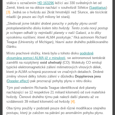
stálice s označením
HD 163296
ležící asi 330 světelných let od
Země, která se na obloze nachází v souhvězdí Střelce (
Sagittarius
)
[3]
. Jedná se o hvězdu asi 2krát hmotnější než Slunce, ale tisíckrát
mladší (je pouze asi čtyři miliony let stará).
„
Sledovali jsme lokální drobné poruchy v pohyby plynu uvnitř
protoplanetárního disku kolem této hvězdy. Tento zcela nový postup
je schopen odhalit ty nejmladší planety v naší Galaxii, a to díky
vysokému rozlišení, které ALMA poskytuje
,“ říká astronom Richard
Teague (University of Michigan), hlavní autor druhého publikovaného
článku.
Místo prachové složky, která byla u tohoto disku
podrobně
zkoumána pomocí ALMA již v minulosti
, se astronomové tentokrát
zaměřili na rozptýlený
oxid uhelnatý
(CO). Molekuly CO emitují
typické elektromagnetické záření milimetrových vlnových délek,
které je ALMA schopná pozorovat ve značných detailech. Drobné
změny vlnové délky tohoto záření v důsledku
Dopplerova jevu
(
Doppler effect
) pak prozrazují pohyby plynu v nitru disku.
Tým pod vedením Richarda Teague identifikoval dvě planety
nacházející se 12 respektive 21 miliard kilometrů od své mateřské
hvězdy. Členové druhého týmu pak nalezli další planetu až ve
vzdálenosti 39 miliard kilometrů od hvězdy
[4]
.
Oba týmy použily v podstatě pouze dvě různé modifikace stejného
postupu, který je založen na pátrání po anomálním pohybu plynu.