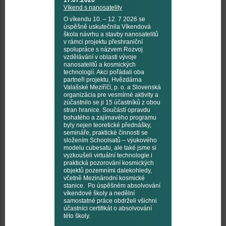
17.07.2026
Víkend s nanosatelity
O víkendu 10. – 12. 7 2026 se
úspěšně uskutečnila Víkendová
škola návrhu a stavby nanosatelitů
v rámci projektu přeshraniční
spolupráce s názvem Rozvoj
vzdělávání v oblasti vývoje
nanosatelitů a kosmických
technologií. Akci pořádali oba
partneři projektu, Hvězdárna
Valašské Meziříčí, p. o. a Slovenská
organizácia pre vesmírné aktivity a
zúčastnilo se ji 15 účastníků z obou
stran hranice. Součástí opravdu
bohatého a zajímavého programu
byly nejen teoretické přednášky,
semináře, praktické činnosti se
složením Schoolsatů – výukového
modelu cubesatu, ale také jsme si
vyzkoušeli virtuální technologie i
praktická pozorování kosmických
objektů pozemními dalekohledy,
včetně Mezinárodní kosmické
stanice. Po úspěšném absolvování
víkendové školy a nedělní
samostatné práce obdrželi všichni
účastníci certifikát o absolvování
této školy.