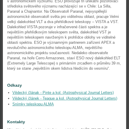
v astronomickém výzkumu. ESO provozuje tři unikátní pozorovací
střediska světového významu nacházející se v Chile: La Silla,
Paranal a Chajnantor. Na Observatoři Paranal, nejvyspělejší
astronomické observatoři světa pro viditelnou oblast, pracuje Velmi
velký dalekohled VLT a dva přehlídkové teleskopy – VISTA a VST.
Dalekohled VISTA pozoruje v infračervené části spektra a je
největším přehlídkovým teleskopem světa, dalekohled VST je
největším teleskopem navrženým k prohlídce oblohy ve viditelné
oblasti spektra. ESO je významným partnerem zařízení APEX a
revolučního astronomického teleskopu ALMA, největšího
astronomického projektu současnosti. Nedaleko observatoře
Paranal, na hoře Cerro Armazones, staví ESO nový dalekohled ELT
(Extremely Large Telescope) s primárním zrcadlem o průměru 39 m,
který se stane „největším okem lidstva hledícím do vesmíru“.
Odkazy
Vědecký člának - Pinte a kol. (Astrophysical Journal Letters)
Vědecký článek - Teague a kol. (Astrophysical Journal Letters)
Snímky teleskopu ALMA
Kontakty