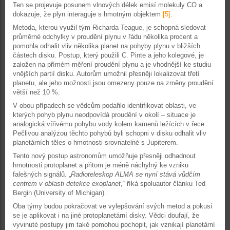
Ten se projevuje posunem vlnových délek emisí molekuly CO a
dokazuje, že plyn interaguje s hmotným objektem
[5]
.
Metoda, kterou využil tým Richarda Teague, je schopná sledovat
průměrné odchylky v proudění plynu v řádu několika procent a
pomohla odhalit vliv několika planet na pohyby plynu v bližších
částech disku. Postup, který použili C. Pinte a jeho kolegové, je
založen na přímém měření proudění plynu a je vhodnější ke studiu
vnějších partií disku. Autorům umožnil přesněji lokalizovat třetí
planetu, ale jeho možnosti jsou omezeny pouze na změny proudění
větší než 10 %.
V obou případech se vědcům podařilo identifikovat oblasti, ve
kterých pohyb plynu neodpovídá proudění v okolí – situace je
analogická vířivému pohybu vody kolem kamenů ležících v řece.
Pečlivou analýzou těchto pohybů byli schopni v disku odhalit vliv
planetárních těles o hmotnosti srovnatelné s Jupiterem.
Tento nový postup astronomům umožňuje přesněji odhadnout
hmotnosti protoplanet a přitom je méně náchylný ke vzniku
falešných signálů. „
Radioteleskop ALMA se nyní stává vůdčím
centrem v oblasti detekce exoplanet
,“ říká spoluautor článku Ted
Bergin (University of Michigan).
Oba týmy budou pokračovat ve vylepšování svých metod a pokusí
se je aplikovat i na jiné protoplanetární disky. Vědci doufají, že
vyvinuté postupy jim také pomohou pochopit, jak vznikají planetární