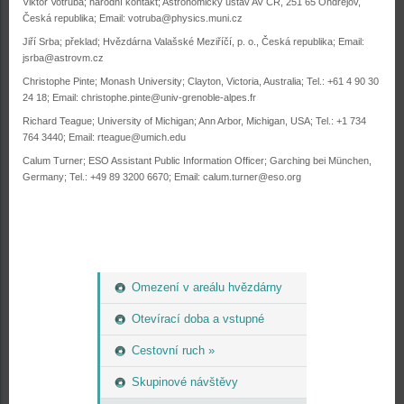
Viktor Votruba; národní kontakt; Astronomický ústav AV ČR, 251 65 Ondřejov,
Česká republika; Email: votruba@physics.muni.cz
Jiří Srba; překlad; Hvězdárna Valašské Meziříčí, p. o., Česká republika; Email:
jsrba@astrovm.cz
Christophe Pinte; Monash University; Clayton, Victoria, Australia; Tel.: +61 4 90 30
24 18; Email: christophe.pinte@univ-grenoble-alpes.fr
Richard Teague; University of Michigan; Ann Arbor, Michigan, USA; Tel.: +1 734
764 3440; Email: rteague@umich.edu
Calum Turner; ESO Assistant Public Information Officer; Garching bei München,
Germany; Tel.: +49 89 3200 6670; Email: calum.turner@eso.org
Omezení v areálu hvězdárny
Otevírací doba a vstupné
Cestovní ruch »
Skupinové návštěvy