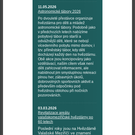
11.05.2026
Astronomické tábory 2026
Po dvouleté přestávce organizuje
hvězdárna pro děti a mládež
astronomické tábory. Podobně jako
v předchozích letech nabízíme
pobytový tábor pro starší a
odvážnější děti, které se nebojí
vícedenního pobytu mimo domov, i
tzv. příměstský tábor, kdy děti
docházejí každý den na hvězdárnu.
Obě akce jsou koncipovány jako
vzdělávací, naším cílem však není
děti zahlcovat informacemi, ale
nabídnout jim smysluplnou rekreaci
plnou her, zábavných úkolů,
dobrovolných sportovních aktivit a
především odpočinku pod
hvězdnou oblohou při nočních
pozorováních.
03.03.2026
Revitalizace areálu
valašskomeziříčské hvězdárny po
60 letech
Poslední roky jsou na Hvězdárně
Valašské Meziříčí ve znamení