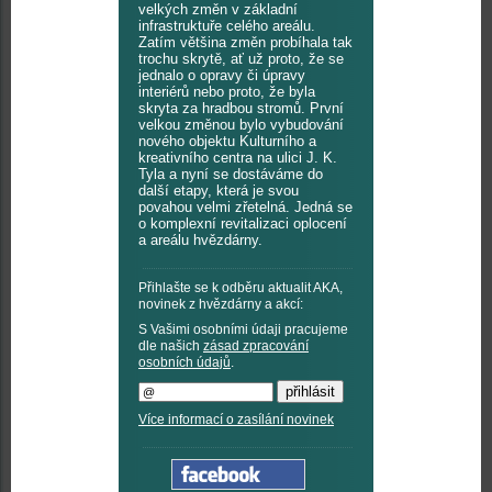
velkých změn v základní
infrastruktuře celého areálu.
Zatím většina změn probíhala tak
trochu skrytě, ať už proto, že se
jednalo o opravy či úpravy
interiérů nebo proto, že byla
skryta za hradbou stromů. První
velkou změnou bylo vybudování
nového objektu Kulturního a
kreativního centra na ulici J. K.
Tyla a nyní se dostáváme do
další etapy, která je svou
povahou velmi zřetelná. Jedná se
o komplexní revitalizaci oplocení
a areálu hvězdárny.
Přihlašte se k odběru aktualit AKA,
novinek z hvězdárny a akcí:
S Vašimi osobními údaji pracujeme
dle našich
zásad zpracování
osobních údajů
.
Více informací o zasílání novinek