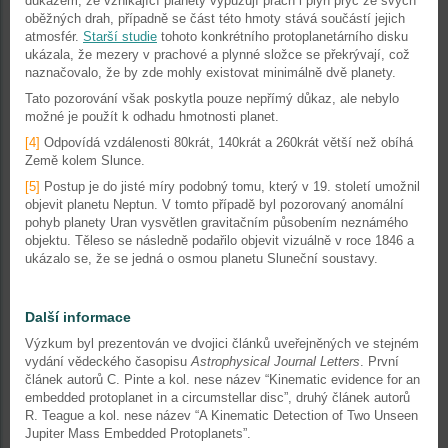
důkazem, že vznikající planety vypuzují prach i plyn pryč ze svých
oběžných drah, případně se část této hmoty stává součástí jejich
atmosfér.
Starší studie
tohoto konkrétního protoplanetárního disku
ukázala, že mezery v prachové a plynné složce se překrývají, což
naznačovalo, že by zde mohly existovat minimálně dvě planety.
Tato pozorování však poskytla pouze nepřímý důkaz, ale nebylo
možné je použít k odhadu hmotnosti planet.
[4]
Odpovídá vzdálenosti 80krát, 140krát a 260krát větší než obíhá
Země kolem Slunce.
[5]
Postup je do jisté míry podobný tomu, který v 19. století umožnil
objevit planetu Neptun. V tomto případě byl pozorovaný anomální
pohyb planety Uran vysvětlen gravitačním působením neznámého
objektu. Těleso se následně podařilo objevit vizuálně v roce 1846 a
ukázalo se, že se jedná o osmou planetu Sluneční soustavy.
Další informace
Výzkum byl prezentován ve dvojici článků uveřejněných ve stejném
vydání vědeckého časopisu
Astrophysical Journal Letters
. První
článek autorů C. Pinte a kol. nese název “Kinematic evidence for an
embedded protoplanet in a circumstellar disc”, druhý článek autorů
R. Teague a kol. nese název “A Kinematic Detection of Two Unseen
Jupiter Mass Embedded Protoplanets”.