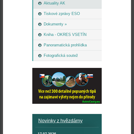
Aktuality AK
Tiskové zprávy ESO
Dokumenty »
Kniha - OKRES VSETÍN
Panoramatická prohlídka
Fotografická soutež
Novinky z hvězdárny