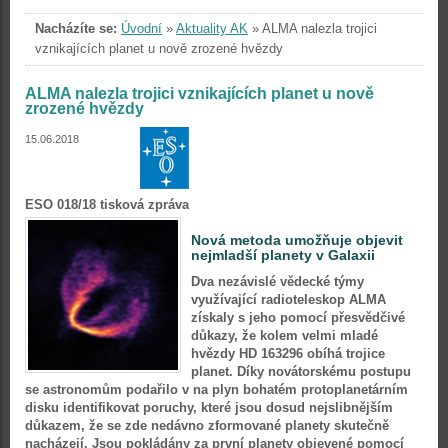
Nacházíte se:
Úvodní
»
Aktuality AK
»
ALMA nalezla trojici
vznikajících planet u nově zrozené hvězdy
ALMA nalezla trojici vznikajících planet u nově
zrozené hvězdy
15.06.2018
ESO 018/18 tisková zpráva
Nová metoda umožňuje objevit
nejmladší planety v Galaxii
Dva nezávislé vědecké týmy
využívající radioteleskop ALMA
získaly s jeho pomocí přesvědčivé
důkazy, že kolem velmi mladé
hvězdy HD 163296 obíhá trojice
planet. Díky novátorskému postupu
se astronomům podařilo v na plyn bohatém protoplanetárním
disku identifikovat poruchy, které jsou dosud nejslibnějším
důkazem, že se zde nedávno zformované planety skutečně
nacházejí. Jsou pokládány za první planety objevené pomocí