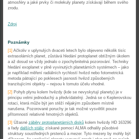
atmosféry a jaké prvky či molekuly planety získávají během svého
zrodu.
Zdroj
Poznámky
[1]
Ačkoliv v uplynulých dvaceti letech bylo objeveno několik tisíc
extrasolárních planet, zůstává hledání protoplanet obtížným úkolem
a až dosud se vždy jednalo o zpochybnitelná pozorování. Techniky
hledání exoplanet v plně vyvinutých planetárních systémech – jako
je například měření radiálních rychlostí hvězd nebo fotometrická
metoda pátrající po poklesech jasnosti hvězd způsobených
tranzitujícími objekty – nejsou k tomuto účelu vhodné.
[2]
Pohyb plynu kolem hvězdy (kde se nevyskytují planety) je v
principu velmi jednoduchý a předvídatelný. Jedná se o Keplerovskou
rotaci, která může být jen stěží nějakým způsobem místně
narušena. Pozorované poruchy je tak možné vysvětlit pouze
přítomností relativně hmotných objektů.
[3]
Úžasné
záběry protoplanetárních disků
kolem hvězdy HD 163296
a řady
dalších stálic
získané pomocí ALMA odhalily působivé
struktury soustředných prstenců a mezer. Tyto mezery by mohly být