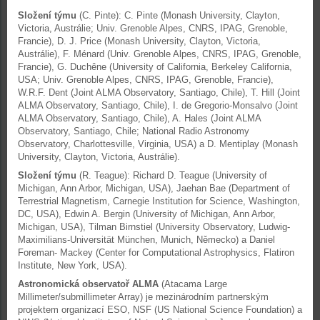
Složení týmu
(C. Pinte): C. Pinte (Monash University, Clayton,
Victoria, Austrálie; Univ. Grenoble Alpes, CNRS, IPAG, Grenoble,
Francie), D. J. Price (Monash University, Clayton, Victoria,
Austrálie), F. Ménard (Univ. Grenoble Alpes, CNRS, IPAG, Grenoble,
Francie), G. Duchêne (University of California, Berkeley California,
USA; Univ. Grenoble Alpes, CNRS, IPAG, Grenoble, Francie),
W.R.F. Dent (Joint ALMA Observatory, Santiago, Chile), T. Hill (Joint
ALMA Observatory, Santiago, Chile), I. de Gregorio-Monsalvo (Joint
ALMA Observatory, Santiago, Chile), A. Hales (Joint ALMA
Observatory, Santiago, Chile; National Radio Astronomy
Observatory, Charlottesville, Virginia, USA) a D. Mentiplay (Monash
University, Clayton, Victoria, Austrálie).
Složení týmu
(R. Teague): Richard D. Teague (University of
Michigan, Ann Arbor, Michigan, USA), Jaehan Bae (Department of
Terrestrial Magnetism, Carnegie Institution for Science, Washington,
DC, USA), Edwin A. Bergin (University of Michigan, Ann Arbor,
Michigan, USA), Tilman Birnstiel (University Observatory, Ludwig-
Maximilians-Universität München, Munich, Německo) a Daniel
Foreman- Mackey (Center for Computational Astrophysics, Flatiron
Institute, New York, USA).
Astronomická observatoř ALMA
(Atacama Large
Millimeter/submillimeter Array) je mezinárodním partnerským
projektem organizací ESO, NSF (US National Science Foundation) a