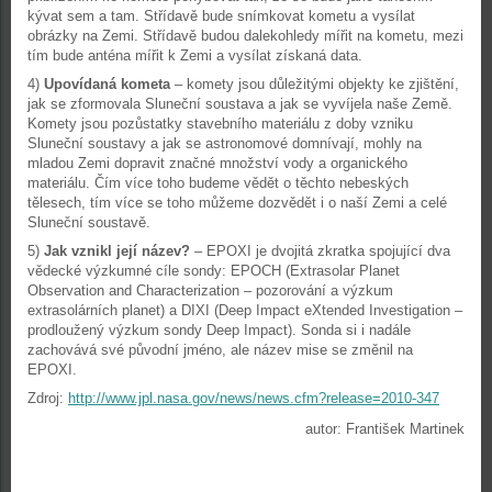
kývat sem a tam. Střídavě bude snímkovat kometu a vysílat
obrázky na Zemi. Střídavě budou dalekohledy mířit na kometu, mezi
tím bude anténa mířit k Zemi a vysílat získaná data.
4)
Upovídaná kometa
– komety jsou důležitými objekty ke zjištění,
jak se zformovala Sluneční soustava a jak se vyvíjela naše Země.
Komety jsou pozůstatky stavebního materiálu z doby vzniku
Sluneční soustavy a jak se astronomové domnívají, mohly na
mladou Zemi dopravit značné množství vody a organického
materiálu. Čím více toho budeme vědět o těchto nebeských
tělesech, tím více se toho můžeme dozvědět i o naší Zemi a celé
Sluneční soustavě.
5)
Jak vznikl její název?
– EPOXI je dvojitá zkratka spojující dva
vědecké výzkumné cíle sondy: EPOCH (Extrasolar Planet
Observation and Characterization – pozorování a výzkum
extrasolárních planet) a DIXI (Deep Impact eXtended Investigation –
prodloužený výzkum sondy Deep Impact). Sonda si i nadále
zachovává své původní jméno, ale název mise se změnil na
EPOXI.
Zdroj:
http://www.jpl.nasa.gov/news/news.cfm?release=2010-347
autor: František Martinek