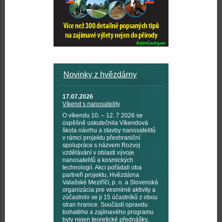
Novinky z hvězdárny
17.07.2026
Víkend s nanosatelity
O víkendu 10. – 12. 7 2026 se
úspěšně uskutečnila Víkendová
škola návrhu a stavby nanosatelitů
v rámci projektu přeshraniční
spolupráce s názvem Rozvoj
vzdělávání v oblasti vývoje
nanosatelitů a kosmických
technologií. Akci pořádali oba
partneři projektu, Hvězdárna
Valašské Meziříčí, p. o. a Slovenská
organizácia pre vesmírné aktivity a
zúčastnilo se ji 15 účastníků z obou
stran hranice. Součástí opravdu
bohatého a zajímavého programu
byly nejen teoretické přednášky,