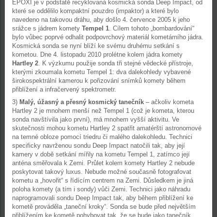
EPOXI je v podstatě recyklovaná kosmická sonda Deep Impact, od
které se oddělilo kompaktní pouzdro (impaktor) a které bylo
navedeno na takovou dráhu, aby došlo 4. července 2005 k jeho
srážce s jádrem komety
Tempel 1
. Cílem tohoto „bombardování“
bylo vůbec poprvé odhalit podpovrchový materiál kometárního jádra.
Kosmická sonda se nyní blíží ke svému druhému setkání s
kometou. Dne 4. listopadu 2010 prolétne kolem jádra komety
Hartley 2
. K výzkumu použije sonda tři stejné vědecké přístroje,
kterými zkoumala kometu Tempel 1: dva dalekohledy vybavené
širokospektrální kamerou k pořizování snímků komety během
přiblížení a infračervený spektrometr.
3)
Malý, úžasný a přesný kosmický tanečník
– ačkoliv kometa
Hartley 2 je mnohem menší než Tempel 1 (což je kometa, kterou
sonda navštívila jako první), má mnohem vyšší aktivitu. Ve
skutečnosti mohou kometu Hartley 2 spatřit amatérští astronomové
na temné obloze pomocí triedru či malého dalekohledu. Technici
specificky navrženou sondu Deep Impact natočili tak, aby její
kamery v době setkání mířily na kometu Tempel 1, zatímco její
anténa směřovala k Zemi. Průlet kolem komety Hartley 2 nebude
poskytovat takový luxus. Nebude možné současně fotografovat
kometu a „hovořit“ s řídícím centrem na Zemi. Důsledkem je jiná
poloha komety (a tím i sondy) vůči Zemi. Technici jako náhradu
naprogramovali sondu Deep Impact tak, aby během přiblížení ke
kometě prováděla „taneční kroky“. Sonda se bude před největším
přiblížením ke kometě pohybovat tak, že se bude jako tanečník