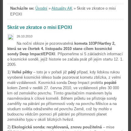
Nacházíte se:
Úvodní
»
Aktuality AK
»
5krát ve zkratce o misi
EPOXI
5krát ve zkratce o misi EPOXI
26.10.2010
Na noční obloze je pozorovatelná
kometa 103P/Hartley 2,
která se ve čtvrtek 4. listopadu 2010 stane cílem kosmické
sondy Deep Impact/EPOXI
. Připomeňme si 5 základních informací
o kosmické sondě, jejíž historie se začala psát při jejím startu 12. 1.
2005.
1)
Velké pětky
– toto je v pořadí již
pátý
případ, kdy lidskou rukou
vyrobené kosmické těleso bude pozorovat kometu zblízka, z velmi
malé vzdálenosti. Kosmická sonda Deep Impact prolétla
popáté
kolem Země v neděli 27. června 2010, ve vzdálenosti přes 30 000
km od zemského povrchu. Tímto gravitačním manévrem byla
nasměrována k cílové kometě. Během průletu se přístroje sondy
zaměřily na pátrání po přítomnosti vody na povrchu Měsíce a na
studium světla odraženého od povrchu Země, což by mohlo v
budoucnu vědcům pomoci při pátrání po přítomnosti planet
zemského typu v okolí blízkých hvězd.
2)
Ekologická sonda: recyklovaná, znovu použitelná
– mise