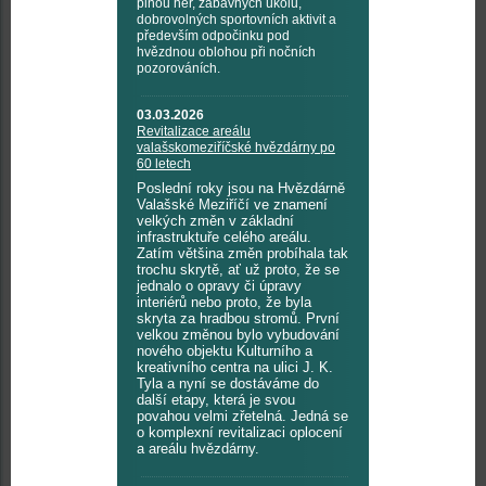
plnou her, zábavných úkolů,
dobrovolných sportovních aktivit a
především odpočinku pod
hvězdnou oblohou při nočních
pozorováních.
03.03.2026
Revitalizace areálu
valašskomeziříčské hvězdárny po
60 letech
Poslední roky jsou na Hvězdárně
Valašské Meziříčí ve znamení
velkých změn v základní
infrastruktuře celého areálu.
Zatím většina změn probíhala tak
trochu skrytě, ať už proto, že se
jednalo o opravy či úpravy
interiérů nebo proto, že byla
skryta za hradbou stromů. První
velkou změnou bylo vybudování
nového objektu Kulturního a
kreativního centra na ulici J. K.
Tyla a nyní se dostáváme do
další etapy, která je svou
povahou velmi zřetelná. Jedná se
o komplexní revitalizaci oplocení
a areálu hvězdárny.