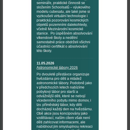
semináře, praktické činnosti se
složením Schoolsatů – výukového
modelu cubesatu, ale také jsme si
vyzkoušeli virtuální technologie i
praktická pozorování kosmických
objektů pozemními dalekohledy,
včetně Mezinárodní kosmické
stanice. Po úspěšném absolvování
víkendové školy a nedělní
samostatné práce obdrželi všichni
účastníci certifikát o absolvování
této školy.
11.05.2026
Astronomické tábory 2026
Po dvouleté přestávce organizuje
hvězdárna pro děti a mládež
astronomické tábory. Podobně jako
v předchozích letech nabízíme
pobytový tábor pro starší a
odvážnější děti, které se nebojí
vícedenního pobytu mimo domov, i
tzv. příměstský tábor, kdy děti
docházejí každý den na hvězdárnu.
Obě akce jsou koncipovány jako
vzdělávací, naším cílem však není
děti zahlcovat informacemi, ale
nabídnout jim smysluplnou rekreaci