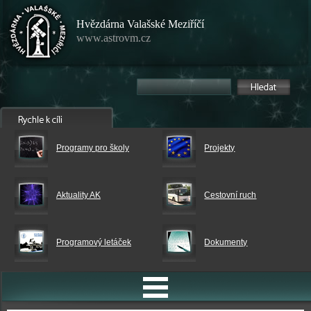
Hvězdárna Valašské Meziříčí
www.astrovm.cz
Programy pro školy
Projekty
Aktuality AK
Cestovní ruch
Programový letáček
Dokumenty