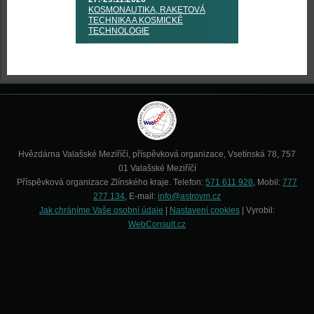
KOSMONAUTIKA, RAKETOVÁ
TECHNIKA A KOSMICKÉ
TECHNOLOGIE
Hvězdárna Valašské Meziříčí, příspěvková organizace, Vsetínská 78, 757
01 Valašské Meziříčí
Příspěvková organizace Zlínského kraje. Telefon:
571 611 928
, Mobil:
777
277 134
, E-mail:
info@astrovm.cz
Jak chráníme Vaše osobní údaje
|
Nastavení cookies
| Vyrobil:
WebConsult.cz