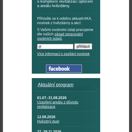
o komplexní revitalizaci oplocení
a areálu hvězdárny.
Přihlašte se k odběru aktualit AKA,
novinek z hvězdárny a akcí:
S Vašimi osobními údaji pracujeme
dle našich
zásad zpracování
osobních údajů
.
Více informací o zasílání novinek
Aktuální program
01.07.-31.08.2026
Uzavření areálu z důvodu
revitalizace
12.08.2026
Hvězdný duel
27.-29.11.2026