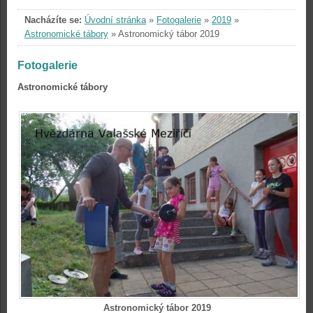
Nacházíte se:
Úvodní stránka
»
Fotogalerie
»
2019
»
Astronomické tábory
»
Astronomický tábor 2019
Fotogalerie
Astronomické tábory
Astronomický tábor 2019