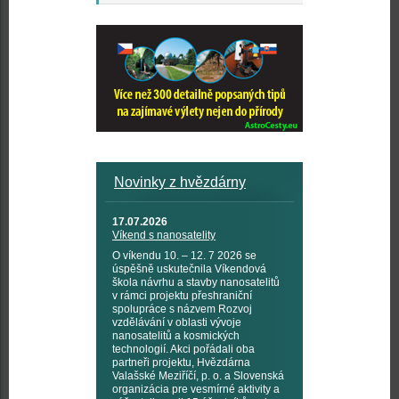
Novinky z hvězdárny
17.07.2026
Víkend s nanosatelity
O víkendu 10. – 12. 7 2026 se
úspěšně uskutečnila Víkendová
škola návrhu a stavby nanosatelitů
v rámci projektu přeshraniční
spolupráce s názvem Rozvoj
vzdělávání v oblasti vývoje
nanosatelitů a kosmických
technologií. Akci pořádali oba
partneři projektu, Hvězdárna
Valašské Meziříčí, p. o. a Slovenská
organizácia pre vesmírné aktivity a