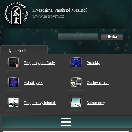
Hvězdárna Valašské Meziříčí
www.astrovm.cz
Programy pro školy
Projekty
Aktuality AK
Cestovní ruch
Programový letáček
Dokumenty