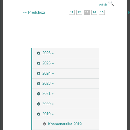
Zvětšit
«« Předchozí
N
11
12
13
14
15
2026 »
2025 »
2024 »
2023 »
2021 »
2020 »
2019 »
Kosmonautika 2019