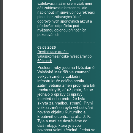
vzdělávací, naším cílem však není
děti zahlcovat informacemi, ale
nabídnout jim smysluplnou rekreaci
plnou her, zábavných úkolů,
dobrovolných sportovních aktivit a
především odpočinku pod
hvězdnou oblohou při nočních
pozorováních.
03.03.2026
Revitalizace areálu
valašskomeziříčské hvězdárny po
60 letech
Poslední roky jsou na Hvězdárně
Valašské Meziříčí ve znamení
velkých změn v základní
infrastruktuře celého areálu.
Zatím většina změn probíhala tak
trochu skrytě, ať už proto, že se
jednalo o opravy či úpravy
interiérů nebo proto, že byla
skryta za hradbou stromů. První
velkou změnou bylo vybudování
nového objektu Kulturního a
kreativního centra na ulici J. K.
Tyla a nyní se dostáváme do
další etapy, která je svou
povahou velmi zřetelná. Jedná se