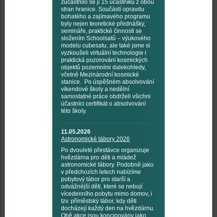
zúčastnilo se ji 15 účastníků z obou
stran hranice. Součástí opravdu
bohatého a zajímavého programu
byly nejen teoretické přednášky,
semináře, praktické činnosti se
složením Schoolsatů – výukového
modelu cubesatu, ale také jsme si
vyzkoušeli virtuální technologie i
praktická pozorování kosmických
objektů pozemními dalekohledy,
včetně Mezinárodní kosmické
stanice. Po úspěšném absolvování
víkendové školy a nedělní
samostatné práce obdrželi všichni
účastníci certifikát o absolvování
této školy.
11.05.2026
Astronomické tábory 2026
Po dvouleté přestávce organizuje
hvězdárna pro děti a mládež
astronomické tábory. Podobně jako
v předchozích letech nabízíme
pobytový tábor pro starší a
odvážnější děti, které se nebojí
vícedenního pobytu mimo domov, i
tzv. příměstský tábor, kdy děti
docházejí každý den na hvězdárnu.
Obě akce jsou koncipovány jako