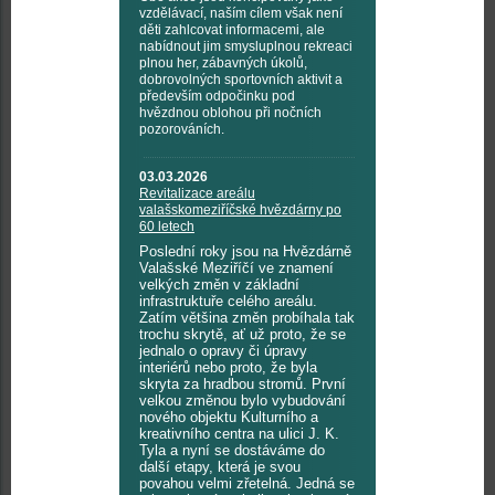
vzdělávací, naším cílem však není
děti zahlcovat informacemi, ale
nabídnout jim smysluplnou rekreaci
plnou her, zábavných úkolů,
dobrovolných sportovních aktivit a
především odpočinku pod
hvězdnou oblohou při nočních
pozorováních.
03.03.2026
Revitalizace areálu
valašskomeziříčské hvězdárny po
60 letech
Poslední roky jsou na Hvězdárně
Valašské Meziříčí ve znamení
velkých změn v základní
infrastruktuře celého areálu.
Zatím většina změn probíhala tak
trochu skrytě, ať už proto, že se
jednalo o opravy či úpravy
interiérů nebo proto, že byla
skryta za hradbou stromů. První
velkou změnou bylo vybudování
nového objektu Kulturního a
kreativního centra na ulici J. K.
Tyla a nyní se dostáváme do
další etapy, která je svou
povahou velmi zřetelná. Jedná se