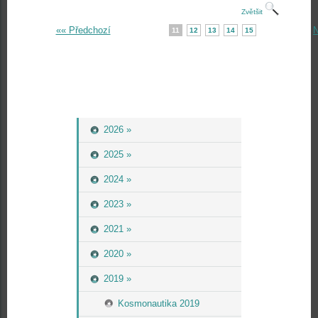
Zvětšit
«« Předchozí
N
11
12
13
14
15
2026 »
2025 »
2024 »
2023 »
2021 »
2020 »
2019 »
Kosmonautika 2019