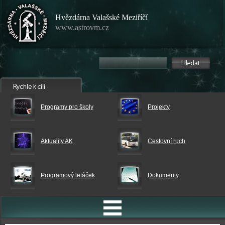
Hvězdárna Valašské Meziříčí
www.astrovm.cz
Programy pro školy
Projekty
Aktuality AK
Cestovní ruch
Programový letáček
Dokumenty