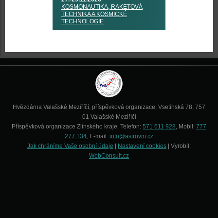
KOSMONAUTIKA, RAKETOVÁ
TECHNIKA A KOSMICKÉ
TECHNOLOGIE
Hvězdárna Valašské Meziříčí, příspěvková organizace, Vsetínská 78, 757
01 Valašské Meziříčí
Příspěvková organizace Zlínského kraje. Telefon:
571 611 928
, Mobil:
777
277 134
, E-mail:
info@astrovm.cz
Jak chráníme Vaše osobní údaje
|
Nastavení cookies
| Vyrobil:
WebConsult.cz