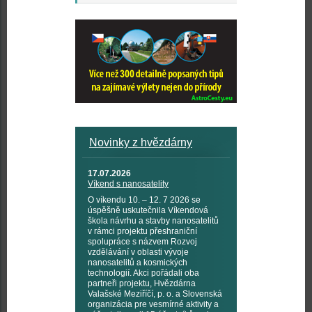
Novinky z hvězdárny
17.07.2026
Víkend s nanosatelity
O víkendu 10. – 12. 7 2026 se
úspěšně uskutečnila Víkendová
škola návrhu a stavby nanosatelitů
v rámci projektu přeshraniční
spolupráce s názvem Rozvoj
vzdělávání v oblasti vývoje
nanosatelitů a kosmických
technologií. Akci pořádali oba
partneři projektu, Hvězdárna
Valašské Meziříčí, p. o. a Slovenská
organizácia pre vesmírné aktivity a