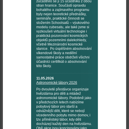
zúčastnilo se ji 15 účastníků z obou
stran hranice. Součástí opravdu
bohatého a zajímavého programu
byly nejen teoretické přednášky,
semináře, praktické činnosti se
složením Schoolsatů – výukového
modelu cubesatu, ale také jsme si
vyzkoušeli virtuální technologie i
praktická pozorování kosmických
objektů pozemními dalekohledy,
včetně Mezinárodní kosmické
stanice. Po úspěšném absolvování
víkendové školy a nedělní
samostatné práce obdrželi všichni
účastníci certifikát o absolvování
této školy.
11.05.2026
Astronomické tábory 2026
Po dvouleté přestávce organizuje
hvězdárna pro děti a mládež
astronomické tábory. Podobně jako
v předchozích letech nabízíme
pobytový tábor pro starší a
odvážnější děti, které se nebojí
vícedenního pobytu mimo domov, i
tzv. příměstský tábor, kdy děti
docházejí každý den na hvězdárnu.
Obě akce jsou koncipovány jako