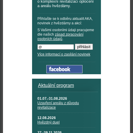
o komplexní revitalizaci oplocení
a areálu hvězdárny.
Přihlašte se k odběru aktualit AKA,
novinek z hvězdárny a akcí:
S Vašimi osobními údaji pracujeme
dle našich
zásad zpracování
osobních údajů
.
Více informací o zasílání novinek
Aktuální program
01.07.-31.08.2026
Uzavření areálu z důvodu
revitalizace
12.08.2026
Hvězdný duel
27.-29.11.2026