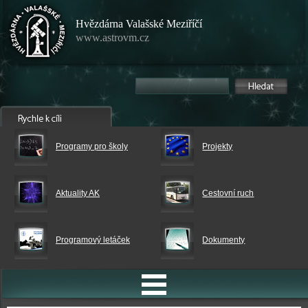
Hvězdárna Valašské Meziříčí
www.astrovm.cz
Programy pro školy
Projekty
Aktuality AK
Cestovní ruch
Programový letáček
Dokumenty