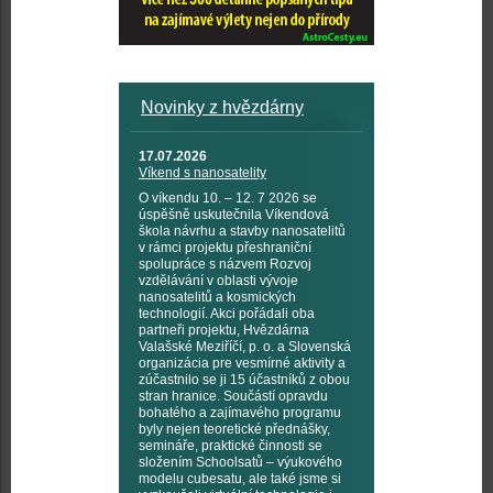
Novinky z hvězdárny
17.07.2026
Víkend s nanosatelity
O víkendu 10. – 12. 7 2026 se
úspěšně uskutečnila Víkendová
škola návrhu a stavby nanosatelitů
v rámci projektu přeshraniční
spolupráce s názvem Rozvoj
vzdělávání v oblasti vývoje
nanosatelitů a kosmických
technologií. Akci pořádali oba
partneři projektu, Hvězdárna
Valašské Meziříčí, p. o. a Slovenská
organizácia pre vesmírné aktivity a
zúčastnilo se ji 15 účastníků z obou
stran hranice. Součástí opravdu
bohatého a zajímavého programu
byly nejen teoretické přednášky,
semináře, praktické činnosti se
složením Schoolsatů – výukového
modelu cubesatu, ale také jsme si