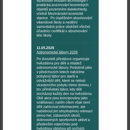
vyzkoušeli virtuální technologie i
praktická pozorování kosmických
objektů pozemními dalekohledy,
včetně Mezinárodní kosmické
stanice. Po úspěšném absolvování
víkendové školy a nedělní
samostatné práce obdrželi všichni
účastníci certifikát o absolvování
této školy.
11.05.2026
Astronomické tábory 2026
Po dvouleté přestávce organizuje
hvězdárna pro děti a mládež
astronomické tábory. Podobně jako
v předchozích letech nabízíme
pobytový tábor pro starší a
odvážnější děti, které se nebojí
vícedenního pobytu mimo domov, i
tzv. příměstský tábor, kdy děti
docházejí každý den na hvězdárnu.
Obě akce jsou koncipovány jako
vzdělávací, naším cílem však není
děti zahlcovat informacemi, ale
nabídnout jim smysluplnou rekreaci
plnou her, zábavných úkolů,
dobrovolných sportovních aktivit a
především odpočinku pod
hvězdnou oblohou při nočních