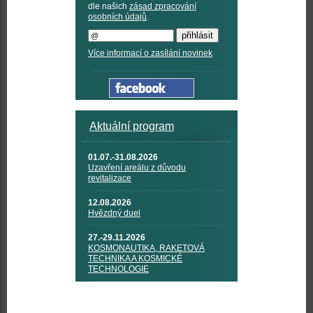
dle našich
zásad zpracování
osobních údajů
.
Více informací o zasílání novinek
Aktuální program
01.07.-31.08.2026
Uzavření areálu z důvodu
revitalizace
12.08.2026
Hvězdný duel
27.-29.11.2026
KOSMONAUTIKA, RAKETOVÁ
TECHNIKA A KOSMICKÉ
TECHNOLOGIE