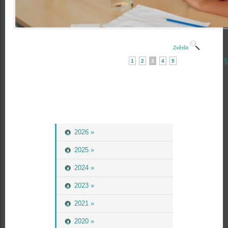
Zvětšit
N
1
2
3
4
5
2026 »
2025 »
2024 »
2023 »
2021 »
2020 »