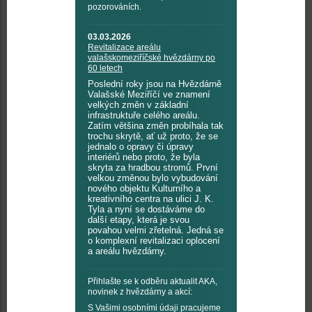
pozorováních.
03.03.2026
Revitalizace areálu
valašskomeziříčské hvězdárny po
60 letech
Poslední roky jsou na Hvězdárně
Valašské Meziříčí ve znamení
velkých změn v základní
infrastruktuře celého areálu.
Zatím většina změn probíhala tak
trochu skrytě, ať už proto, že se
jednalo o opravy či úpravy
interiérů nebo proto, že byla
skryta za hradbou stromů. První
velkou změnou bylo vybudování
nového objektu Kulturního a
kreativního centra na ulici J. K.
Tyla a nyní se dostáváme do
další etapy, která je svou
povahou velmi zřetelná. Jedná se
o komplexní revitalizaci oplocení
a areálu hvězdárny.
Přihlašte se k odběru aktualit AKA,
novinek z hvězdárny a akcí:
S Vašimi osobními údaji pracujeme