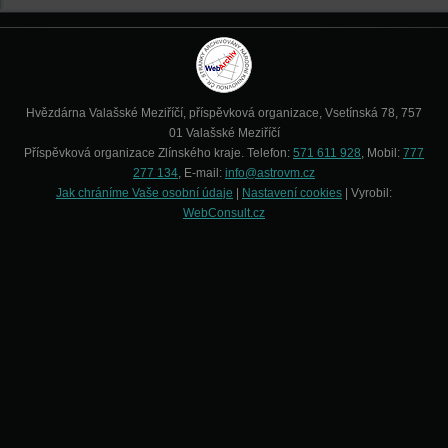
Hvězdárna Valašské Meziříčí, příspěvková organizace, Vsetínská 78, 757
01 Valašské Meziříčí
Příspěvková organizace Zlínského kraje. Telefon:
571 611 928
, Mobil:
777
277 134
, E-mail:
info@astrovm.cz
Jak chráníme Vaše osobní údaje
|
Nastavení cookies
| Vyrobil:
WebConsult.cz