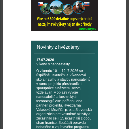
Novinky z hvězdárny
17.07.2026
Víkend s nanosatelity
O víkendu 10. – 12. 7 2026 se
úspěšně uskutečnila Víkendová
škola návrhu a stavby nanosatelitů
v rámci projektu přeshraniční
spolupráce s názvem Rozvoj
vzdělávání v oblasti vývoje
nanosatelitů a kosmických
technologií. Akci pořádali oba
partneři projektu, Hvězdárna
Valašské Meziříčí, p. o. a Slovenská
organizácia pre vesmírné aktivity a
zúčastnilo se ji 15 účastníků z obou
stran hranice. Součástí opravdu
bohatého a zajímavého programu