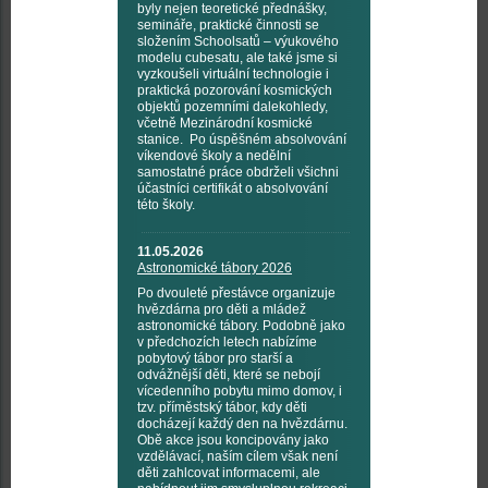
byly nejen teoretické přednášky,
semináře, praktické činnosti se
složením Schoolsatů – výukového
modelu cubesatu, ale také jsme si
vyzkoušeli virtuální technologie i
praktická pozorování kosmických
objektů pozemními dalekohledy,
včetně Mezinárodní kosmické
stanice. Po úspěšném absolvování
víkendové školy a nedělní
samostatné práce obdrželi všichni
účastníci certifikát o absolvování
této školy.
11.05.2026
Astronomické tábory 2026
Po dvouleté přestávce organizuje
hvězdárna pro děti a mládež
astronomické tábory. Podobně jako
v předchozích letech nabízíme
pobytový tábor pro starší a
odvážnější děti, které se nebojí
vícedenního pobytu mimo domov, i
tzv. příměstský tábor, kdy děti
docházejí každý den na hvězdárnu.
Obě akce jsou koncipovány jako
vzdělávací, naším cílem však není
děti zahlcovat informacemi, ale