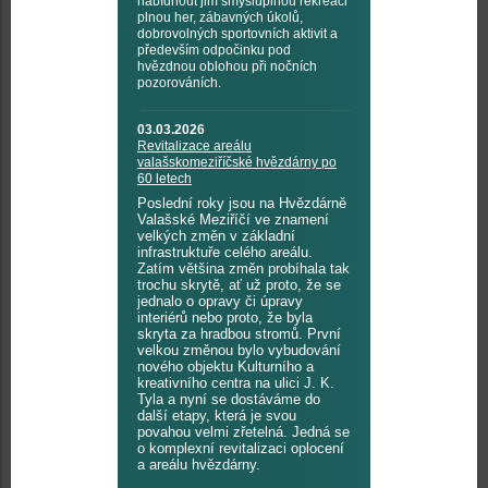
nabídnout jim smysluplnou rekreaci
plnou her, zábavných úkolů,
dobrovolných sportovních aktivit a
především odpočinku pod
hvězdnou oblohou při nočních
pozorováních.
03.03.2026
Revitalizace areálu
valašskomeziříčské hvězdárny po
60 letech
Poslední roky jsou na Hvězdárně
Valašské Meziříčí ve znamení
velkých změn v základní
infrastruktuře celého areálu.
Zatím většina změn probíhala tak
trochu skrytě, ať už proto, že se
jednalo o opravy či úpravy
interiérů nebo proto, že byla
skryta za hradbou stromů. První
velkou změnou bylo vybudování
nového objektu Kulturního a
kreativního centra na ulici J. K.
Tyla a nyní se dostáváme do
další etapy, která je svou
povahou velmi zřetelná. Jedná se
o komplexní revitalizaci oplocení
a areálu hvězdárny.