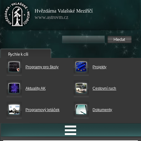
Hvězdárna Valašské Meziříčí
www.astrovm.cz
Programy pro školy
Projekty
Aktuality AK
Cestovní ruch
Programový letáček
Dokumenty