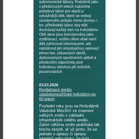
astronomické tábory. Podobně jako
v předchozích letech nabízíme
pobytový tábor pro starší a
odvážnější děti, které se nebojí
vícedenního pobytu mimo domov, i
tzv. příměstský tábor, kdy děti
docházejí každý den na hvězdárnu.
Obě akce jsou koncipovány jako
vzdělávací, naším cílem však není
děti zahlcovat informacemi, ale
nabídnout jim smysluplnou rekreaci
plnou her, zábavných úkolů,
dobrovolných sportovních aktivit a
především odpočinku pod
hvězdnou oblohou při nočních
pozorováních.
03.03.2026
Revitalizace areálu
valašskomeziříčské hvězdárny po
60 letech
Poslední roky jsou na Hvězdárně
Valašské Meziříčí ve znamení
velkých změn v základní
infrastruktuře celého areálu.
Zatím většina změn probíhala tak
trochu skrytě, ať už proto, že se
jednalo o opravy či úpravy
interiérů nebo proto, že byla