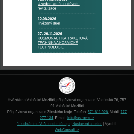
Uzavření areálu z důvodu
revitalizace
12.08.2026
Hvězdný duel
27.-29.11.2026
KOSMONAUTIKA, RAKETOVÁ
TECHNIKA A KOSMICKÉ
TECHNOLOGIE
Hvězdárna Valašské Meziříčí, příspěvková organizace, Vsetínská 78, 757
01 Valašské Meziříčí
Příspěvková organizace Zlínského kraje. Telefon:
571 611 928
, Mobil:
777
277 134
, E-mail:
info@astrovm.cz
Jak chráníme Vaše osobní údaje
|
Nastavení cookies
| Vyrobil:
WebConsult.cz