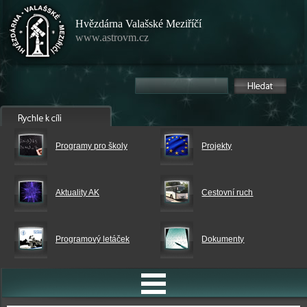
Hvězdárna Valašské Meziříčí
www.astrovm.cz
Programy pro školy
Projekty
Aktuality AK
Cestovní ruch
Programový letáček
Dokumenty