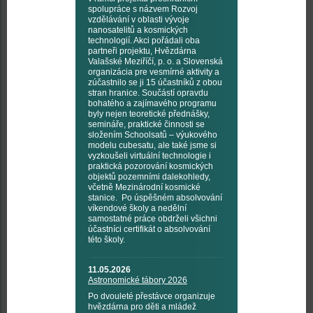
spolupráce s názvem Rozvoj
vzdělávání v oblasti vývoje
nanosatelitů a kosmických
technologií. Akci pořádali oba
partneři projektu, Hvězdárna
Valašské Meziříčí, p. o. a Slovenská
organizácia pre vesmírné aktivity a
zúčastnilo se ji 15 účastníků z obou
stran hranice. Součástí opravdu
bohatého a zajímavého programu
byly nejen teoretické přednášky,
semináře, praktické činnosti se
složením Schoolsatů – výukového
modelu cubesatu, ale také jsme si
vyzkoušeli virtuální technologie i
praktická pozorování kosmických
objektů pozemními dalekohledy,
včetně Mezinárodní kosmické
stanice. Po úspěšném absolvování
víkendové školy a nedělní
samostatné práce obdrželi všichni
účastníci certifikát o absolvování
této školy.
11.05.2026
Astronomické tábory 2026
Po dvouleté přestávce organizuje
hvězdárna pro děti a mládež