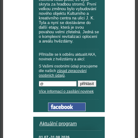
skryta za hradbou stromů. První
velkou změnou bylo vybudování
nového objektu Kulturního a
kreativního centra na ulici J. K.
Tyla a nyní se dostáváme do
další etapy, která je svou
povahou velmi zřetelná. Jedná se
o komplexní revitalizaci oplocení
a areálu hvězdárny.
Přihlašte se k odběru aktualit AKA,
novinek z hvězdárny a akcí:
S Vašimi osobními údaji pracujeme
dle našich
zásad zpracování
osobních údajů
.
Více informací o zasílání novinek
Aktuální program
01.07.-31.08.2026