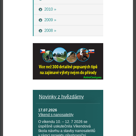
2010 »
2009 »
2008 »
Novinky z hvězdárny
17.07.2026
Víkend s nanosatelity
O víkendu 10. – 12. 7 2026 se
úspěšně uskutečnila Víkendová
škola návrhu a stavby nanosatelitů
v rámci projektu přeshraniční