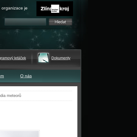
 organizace je
gramový letáček
Dokumenty
em
O nás
dia meteorů