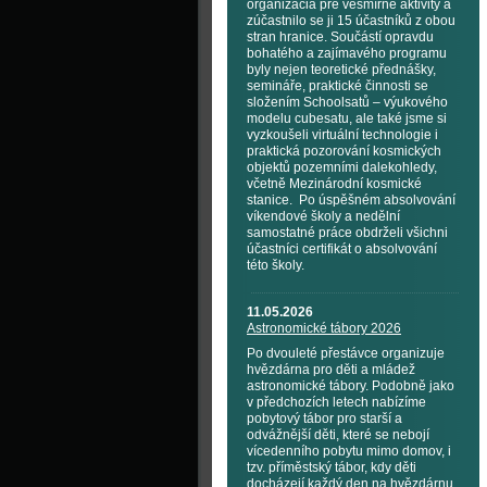
organizácia pre vesmírné aktivity a
zúčastnilo se ji 15 účastníků z obou
stran hranice. Součástí opravdu
bohatého a zajímavého programu
byly nejen teoretické přednášky,
semináře, praktické činnosti se
složením Schoolsatů – výukového
modelu cubesatu, ale také jsme si
vyzkoušeli virtuální technologie i
praktická pozorování kosmických
objektů pozemními dalekohledy,
včetně Mezinárodní kosmické
stanice. Po úspěšném absolvování
víkendové školy a nedělní
samostatné práce obdrželi všichni
účastníci certifikát o absolvování
této školy.
11.05.2026
Astronomické tábory 2026
Po dvouleté přestávce organizuje
hvězdárna pro děti a mládež
astronomické tábory. Podobně jako
v předchozích letech nabízíme
pobytový tábor pro starší a
odvážnější děti, které se nebojí
vícedenního pobytu mimo domov, i
tzv. příměstský tábor, kdy děti
docházejí každý den na hvězdárnu.