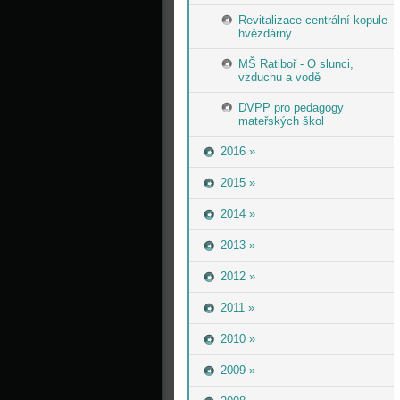
Revitalizace centrální kopule
hvězdárny
MŠ Ratiboř - O slunci,
vzduchu a vodě
DVPP pro pedagogy
mateřských škol
2016 »
2015 »
2014 »
2013 »
2012 »
2011 »
2010 »
2009 »