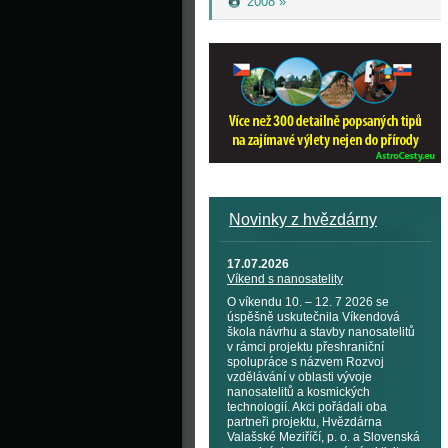
2008 »
Novinky z hvězdárny
17.07.2026
Víkend s nanosatelity
O víkendu 10. – 12. 7 2026 se
úspěšně uskutečnila Víkendová
škola návrhu a stavby nanosatelitů
v rámci projektu přeshraniční
spolupráce s názvem Rozvoj
vzdělávání v oblasti vývoje
nanosatelitů a kosmických
technologií. Akci pořádali oba
partneři projektu, Hvězdárna
Valašské Meziříčí, p. o. a Slovenská