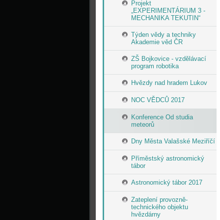
Projekt
„EXPERIMENTÁRIUM 3 -
MECHANIKA TEKUTIN“
Týden vědy a techniky
Akademie věd ČR
ZŠ Bojkovice - vzdělávací
program robotika
Hvězdy nad hradem Lukov
NOC VĚDCŮ 2017
Konference Od studia
meteorů
Dny Města Valašské Meziříčí
Příměstský astronomický
tábor
Astronomický tábor 2017
Zateplení provozně-
technického objektu
hvězdárny