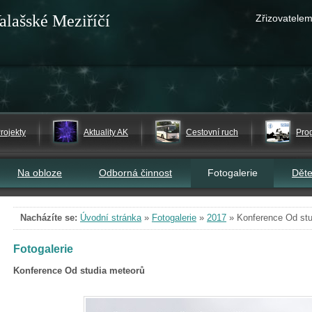
alašské Meziříčí
Zřizovatelem
rojekty
Aktuality AK
Cestovní ruch
Pro
Na obloze
Odborná činnost
Fotogalerie
Dět
Nacházíte se:
Úvodní stránka
»
Fotogalerie
»
2017
»
Konference Od stu
Fotogalerie
Konference Od studia meteorů