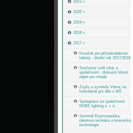
2021 »
2020 »
2019 »
2018 »
2017 »
Kroužek pro přírodovědecké
talenty - školní rok 2017/2018
Současný svět vědy a
společnosti - diskusní fórum
nejen pro mladé
Zvyky a symboly Vánoc na
hvězdárně pro děti z MŠ
Spolupráce se společností
ROBE lighting s. r. o.
Seminář Kosmonautika,
raketová technika a kosmické
technologie