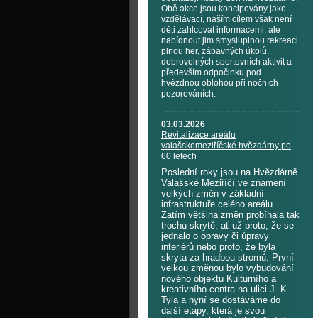
Obě akce jsou koncipovány jako
vzdělávací, naším cílem však není
děti zahlcovat informacemi, ale
nabídnout jim smysluplnou rekreaci
plnou her, zábavných úkolů,
dobrovolných sportovních aktivit a
především odpočinku pod
hvězdnou oblohou při nočních
pozorováních.
03.03.2026
Revitalizace areálu
valašskomeziříčské hvězdárny po
60 letech
Poslední roky jsou na Hvězdárně
Valašské Meziříčí ve znamení
velkých změn v základní
infrastruktuře celého areálu.
Zatím většina změn probíhala tak
trochu skrytě, ať už proto, že se
jednalo o opravy či úpravy
interiérů nebo proto, že byla
skryta za hradbou stromů. První
velkou změnou bylo vybudování
nového objektu Kulturního a
kreativního centra na ulici J. K.
Tyla a nyní se dostáváme do
další etapy, která je svou