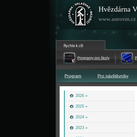
Hvězdárna V
www.astrovm.cz
Programy pro školy
P
Program
Pro návštěvníky
2026 »
2025 »
2024 »
2023 »