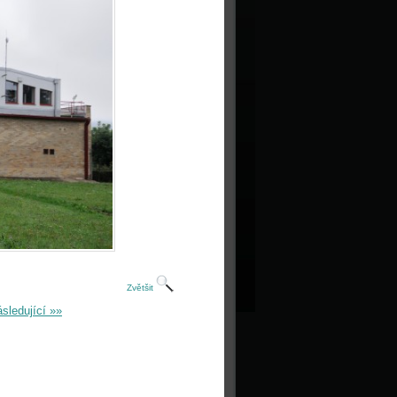
Zvětšit
sledující »»