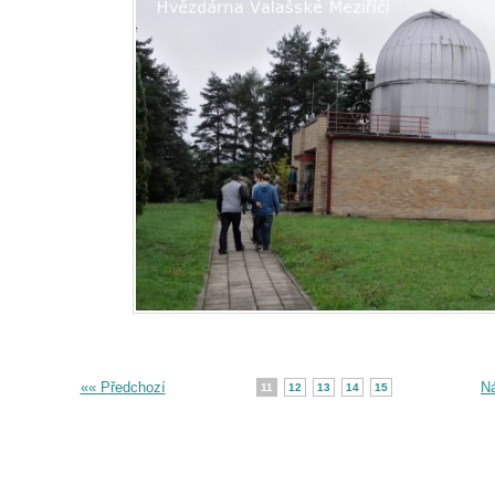
«« Předchozí
Ná
11
12
13
14
15