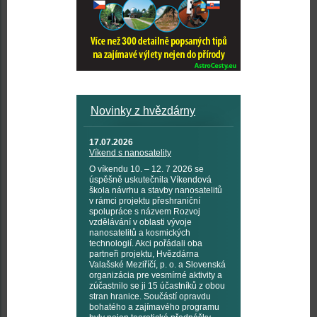
Novinky z hvězdárny
17.07.2026
Víkend s nanosatelity
O víkendu 10. – 12. 7 2026 se
úspěšně uskutečnila Víkendová
škola návrhu a stavby nanosatelitů
v rámci projektu přeshraniční
spolupráce s názvem Rozvoj
vzdělávání v oblasti vývoje
nanosatelitů a kosmických
technologií. Akci pořádali oba
partneři projektu, Hvězdárna
Valašské Meziříčí, p. o. a Slovenská
organizácia pre vesmírné aktivity a
zúčastnilo se ji 15 účastníků z obou
stran hranice. Součástí opravdu
bohatého a zajímavého programu