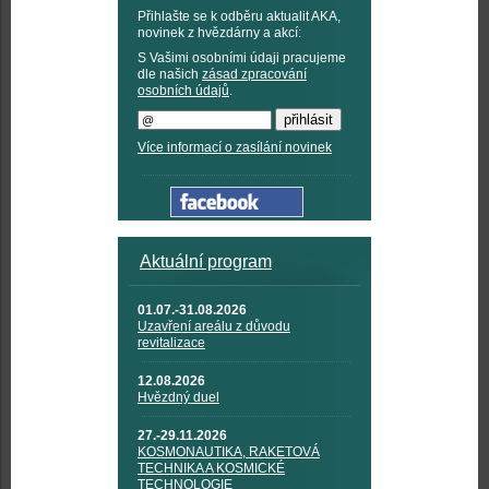
Přihlašte se k odběru aktualit AKA,
novinek z hvězdárny a akcí:
S Vašimi osobními údaji pracujeme
dle našich
zásad zpracování
osobních údajů
.
Více informací o zasílání novinek
Aktuální program
01.07.-31.08.2026
Uzavření areálu z důvodu
revitalizace
12.08.2026
Hvězdný duel
27.-29.11.2026
KOSMONAUTIKA, RAKETOVÁ
TECHNIKA A KOSMICKÉ
TECHNOLOGIE