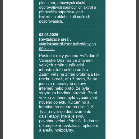
plnou her, zábavných úkolů,
dobrovolných sportovních aktivit a
především odpočinku pod
hvězdnou oblohou při nočních
pozorováních.
03.03.2026
Revitalizace areálu
valašskomeziříčské hvězdárny po
60 letech
Poslední roky jsou na Hvězdárně
Valašské Meziříčí ve znamení
velkých změn v základní
infrastruktuře celého areálu.
Zatím většina změn probíhala tak
trochu skrytě, ať už proto, že se
jednalo o opravy či úpravy
interiérů nebo proto, že byla
skryta za hradbou stromů. První
velkou změnou bylo vybudování
nového objektu Kulturního a
kreativního centra na ulici J. K.
Tyla a nyní se dostáváme do
další etapy, která je svou
povahou velmi zřetelná. Jedná se
o komplexní revitalizaci oplocení
a areálu hvězdárny.