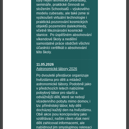
byly nejen teoretické přednášky,
semináře, praktické činnosti se
složením Schoolsatů – výukového
modelu cubesatu, ale také jsme si
vyzkoušeli virtuální technologie i
praktická pozorování kosmických
objektů pozemními dalekohledy,
včetně Mezinárodní kosmické
stanice. Po úspěšném absolvování
víkendové školy a nedělní
samostatné práce obdrželi všichni
účastníci certifikát o absolvování
této školy.
11.05.2026
Astronomické tábory 2026
Po dvouleté přestávce organizuje
hvězdárna pro děti a mládež
astronomické tábory. Podobně jako
v předchozích letech nabízíme
pobytový tábor pro starší a
odvážnější děti, které se nebojí
vícedenního pobytu mimo domov, i
tzv. příměstský tábor, kdy děti
docházejí každý den na hvězdárnu.
Obě akce jsou koncipovány jako
vzdělávací, naším cílem však není
děti zahlcovat informacemi, ale
nabídnout jim smysluplnou rekreaci