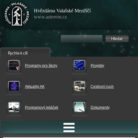
Hvězdárna Valašské Meziříčí
www.astrovm.cz
Programy pro školy
Projekty
Aktuality AK
Cestovní ruch
Programový letáček
Dokumenty