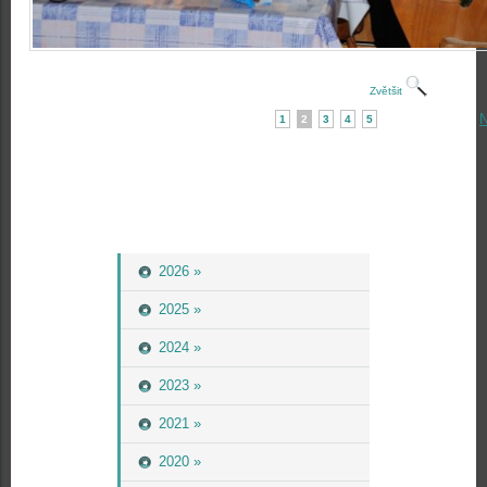
Zvětšit
N
1
2
3
4
5
2026 »
2025 »
2024 »
2023 »
2021 »
2020 »