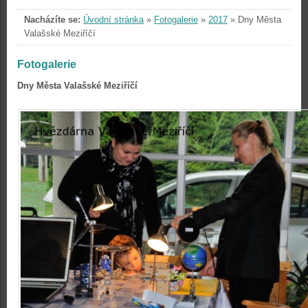
Nacházíte se:
Úvodní stránka
»
Fotogalerie
»
2017
»
Dny Města
Valašské Meziříčí
Fotogalerie
Dny Města Valašské Meziříčí