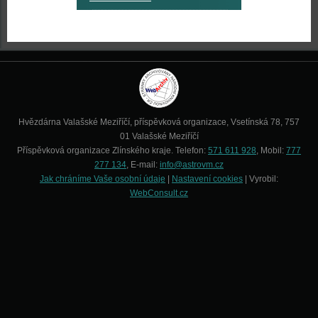
Hvězdárna Valašské Meziříčí, příspěvková organizace, Vsetínská 78, 757
01 Valašské Meziříčí
Příspěvková organizace Zlínského kraje. Telefon:
571 611 928
, Mobil:
777
277 134
, E-mail:
info@astrovm.cz
Jak chráníme Vaše osobní údaje
|
Nastavení cookies
| Vyrobil:
WebConsult.cz