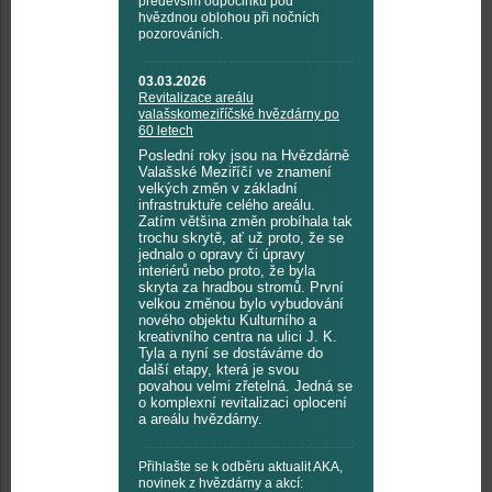
především odpočinku pod
hvězdnou oblohou při nočních
pozorováních.
03.03.2026
Revitalizace areálu
valašskomeziříčské hvězdárny po
60 letech
Poslední roky jsou na Hvězdárně
Valašské Meziříčí ve znamení
velkých změn v základní
infrastruktuře celého areálu.
Zatím většina změn probíhala tak
trochu skrytě, ať už proto, že se
jednalo o opravy či úpravy
interiérů nebo proto, že byla
skryta za hradbou stromů. První
velkou změnou bylo vybudování
nového objektu Kulturního a
kreativního centra na ulici J. K.
Tyla a nyní se dostáváme do
další etapy, která je svou
povahou velmi zřetelná. Jedná se
o komplexní revitalizaci oplocení
a areálu hvězdárny.
Přihlašte se k odběru aktualit AKA,
novinek z hvězdárny a akcí: