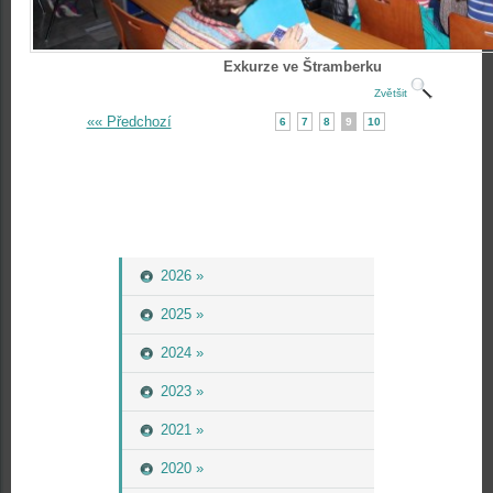
Exkurze ve Štramberku
Zvětšit
«« Předchozí
6
7
8
9
10
2026 »
2025 »
2024 »
2023 »
2021 »
2020 »