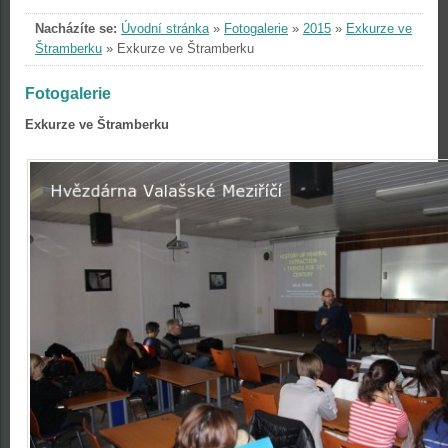
Nacházíte se:
Úvodní stránka
»
Fotogalerie
»
2015
»
Exkurze ve
Štramberku
»
Exkurze ve Štramberku
Fotogalerie
Exkurze ve Štramberku