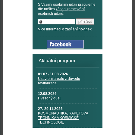
S Vašimi osobními údaji pracujeme
dle našich
zásad zpracování
osobních údajů
.
Více informací o zasílání novinek
Aktuální program
01.07.-31.08.2026
Uzavření areálu z důvodu
revitalizace
12.08.2026
Hvězdný duel
27.-29.11.2026
KOSMONAUTIKA, RAKETOVÁ
TECHNIKA A KOSMICKÉ
TECHNOLOGIE