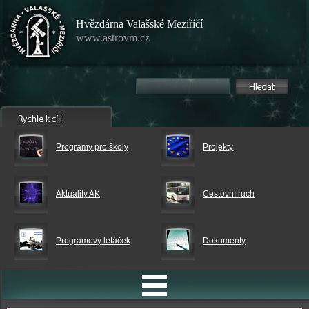
Hvězdárna Valašské Meziříčí
www.astrovm.cz
Programy pro školy
Projekty
Aktuality AK
Cestovní ruch
Programový letáček
Dokumenty