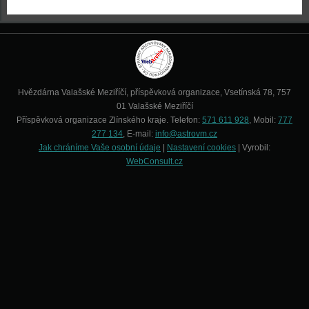
Hvězdárna Valašské Meziříčí, příspěvková organizace, Vsetínská 78, 757
01 Valašské Meziříčí
Příspěvková organizace Zlínského kraje. Telefon:
571 611 928
, Mobil:
777
277 134
, E-mail:
info@astrovm.cz
Jak chráníme Vaše osobní údaje
|
Nastavení cookies
| Vyrobil:
WebConsult.cz