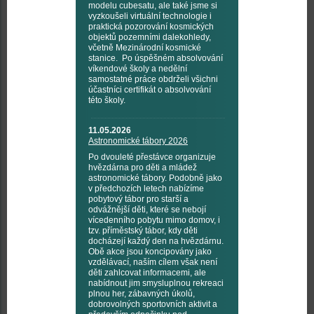
modelu cubesatu, ale také jsme si
vyzkoušeli virtuální technologie i
praktická pozorování kosmických
objektů pozemními dalekohledy,
včetně Mezinárodní kosmické
stanice. Po úspěšném absolvování
víkendové školy a nedělní
samostatné práce obdrželi všichni
účastníci certifikát o absolvování
této školy.
11.05.2026
Astronomické tábory 2026
Po dvouleté přestávce organizuje
hvězdárna pro děti a mládež
astronomické tábory. Podobně jako
v předchozích letech nabízíme
pobytový tábor pro starší a
odvážnější děti, které se nebojí
vícedenního pobytu mimo domov, i
tzv. příměstský tábor, kdy děti
docházejí každý den na hvězdárnu.
Obě akce jsou koncipovány jako
vzdělávací, naším cílem však není
děti zahlcovat informacemi, ale
nabídnout jim smysluplnou rekreaci
plnou her, zábavných úkolů,
dobrovolných sportovních aktivit a