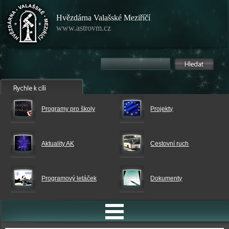
Hvězdárna Valašské Meziříčí
www.astrovm.cz
Programy pro školy
Projekty
Aktuality AK
Cestovní ruch
Programový letáček
Dokumenty