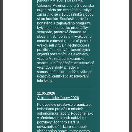
partneři projektu, Hvězdárna
Valašské Meziříčí, p. o. a Slovenská
organizácia pre vesmírné aktivity a
zúčastnilo se ji 15 účastníků z obou
stran hranice. Součástí opravdu
bohatého a zajímavého programu
byly nejen teoretické přednášky,
semináře, praktické činnosti se
složením Schoolsatů – výukového
modelu cubesatu, ale také jsme si
vyzkoušeli virtuální technologie i
praktická pozorování kosmických
objektů pozemními dalekohledy,
včetně Mezinárodní kosmické
stanice. Po úspěšném absolvování
víkendové školy a nedělní
samostatné práce obdrželi všichni
účastníci certifikát o absolvování
této školy.
11.05.2026
Astronomické tábory 2026
Po dvouleté přestávce organizuje
hvězdárna pro děti a mládež
astronomické tábory. Podobně jako
v předchozích letech nabízíme
pobytový tábor pro starší a
odvážnější děti, které se nebojí
vícedenního pobytu mimo domov, i