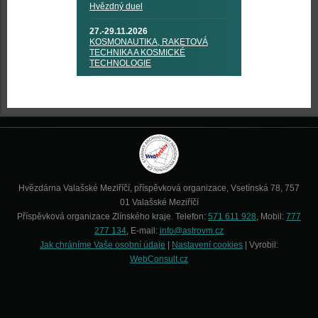
Hvězdný duel
27.-29.11.2026
KOSMONAUTIKA, RAKETOVÁ
TECHNIKA A KOSMICKÉ
TECHNOLOGIE
Hvězdárna Valašské Meziříčí, příspěvková organizace, Vsetínská 78, 757
01 Valašské Meziříčí
Příspěvková organizace Zlínského kraje. Telefon:
571 611 928
, Mobil:
777
277 134
, E-mail:
info@astrovm.cz
Jak chráníme Vaše osobní údaje
|
Nastavení cookies
| Vyrobil:
WebConsult.cz