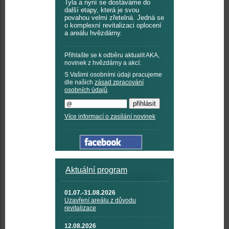
Tyla a nyní se dostáváme do
další etapy, která je svou
povahou velmi zřetelná. Jedná se
o komplexní revitalizaci oplocení
a areálu hvězdárny.
Přihlašte se k odběru aktualit AKA,
novinek z hvězdárny a akcí:
S Vašimi osobními údaji pracujeme
dle našich
zásad zpracování
osobních údajů
.
Více informací o zasílání novinek
Aktuální program
01.07.-31.08.2026
Uzavření areálu z důvodu
revitalizace
12.08.2026