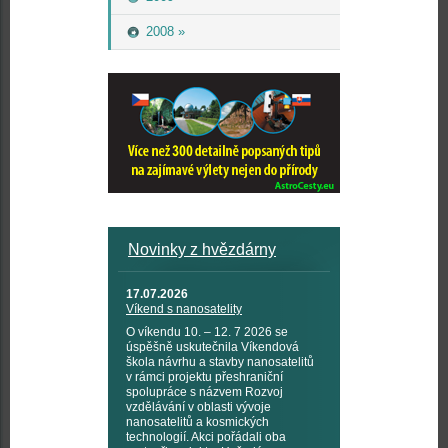
2008 »
Novinky z hvězdárny
17.07.2026
Víkend s nanosatelity
O víkendu 10. – 12. 7 2026 se
úspěšně uskutečnila Víkendová
škola návrhu a stavby nanosatelitů
v rámci projektu přeshraniční
spolupráce s názvem Rozvoj
vzdělávání v oblasti vývoje
nanosatelitů a kosmických
technologií. Akci pořádali oba