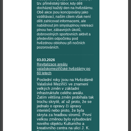
tzv. příměstský tábor, kdy děti
docházejí každý den na hvězdárnu.
Obě akce jsou koncipovány jako
vzdělávací, naším cílem však není
děti zahlcovat informacemi, ale
nabídnout jim smysluplnou rekreaci
plnou her, zábavných úkolů,
dobrovolných sportovních aktivit a
především odpočinku pod
hvězdnou oblohou při nočních
pozorováních.
03.03.2026
Revitalizace areálu
valašskomeziříčské hvězdárny po
60 letech
Poslední roky jsou na Hvězdárně
Valašské Meziříčí ve znamení
velkých změn v základní
infrastruktuře celého areálu.
Zatím většina změn probíhala tak
trochu skrytě, ať už proto, že se
jednalo o opravy či úpravy
interiérů nebo proto, že byla
skryta za hradbou stromů. První
velkou změnou bylo vybudování
nového objektu Kulturního a
kreativního centra na ulici J. K.