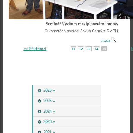
Seminář Výzkum meziplanetární hmoty
O kometách povídal Jakub Černý z SMPH.
Zvětšit
«« Předchozí
N
11
12
13
14
15
2026 »
2025 »
2024 »
2023 »
2021 »