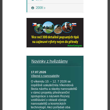
2008 »
Novinky z hvězdárny
17.07.2026
Víkend s nanosatelity
O víkendu 10. – 12. 7 2026 se
úspěšně uskutečnila Víkendová
škola návrhu a stavby nanosatelitů
v rámci projektu přeshraniční
spolupráce s názvem Rozvoj
vzdělávání v oblasti vývoje
nanosatelitů a kosmických
technologií. Akci pořádali oba