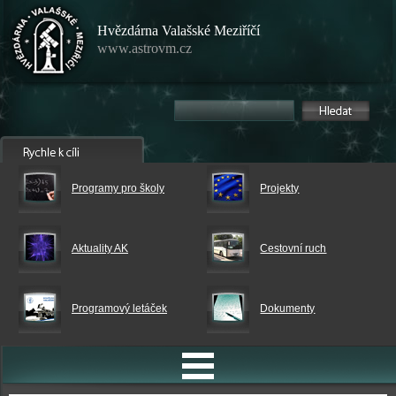
Hvězdárna Valašské Meziříčí
www.astrovm.cz
Programy pro školy
Projekty
Aktuality AK
Cestovní ruch
Programový letáček
Dokumenty