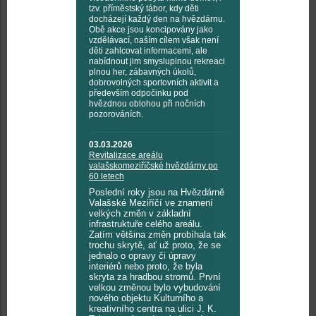
tzv. příměstský tábor, kdy děti
docházejí každý den na hvězdárnu.
Obě akce jsou koncipovány jako
vzdělávací, naším cílem však není
děti zahlcovat informacemi, ale
nabídnout jim smysluplnou rekreaci
plnou her, zábavných úkolů,
dobrovolných sportovních aktivit a
především odpočinku pod
hvězdnou oblohou při nočních
pozorováních.
03.03.2026
Revitalizace areálu
valašskomeziříčské hvězdárny po
60 letech
Poslední roky jsou na Hvězdárně
Valašské Meziříčí ve znamení
velkých změn v základní
infrastruktuře celého areálu.
Zatím většina změn probíhala tak
trochu skrytě, ať už proto, že se
jednalo o opravy či úpravy
interiérů nebo proto, že byla
skryta za hradbou stromů. První
velkou změnou bylo vybudování
nového objektu Kulturního a
kreativního centra na ulici J. K.