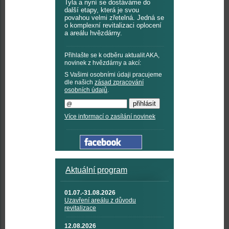
Tyla a nyní se dostáváme do
další etapy, která je svou
povahou velmi zřetelná. Jedná se
o komplexní revitalizaci oplocení
a areálu hvězdárny.
Přihlašte se k odběru aktualit AKA,
novinek z hvězdárny a akcí:
S Vašimi osobními údaji pracujeme
dle našich
zásad zpracování
osobních údajů
.
Více informací o zasílání novinek
Aktuální program
01.07.-31.08.2026
Uzavření areálu z důvodu
revitalizace
12.08.2026