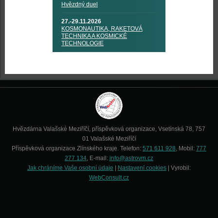
Hvězdný duel
27.-29.11.2026
KOSMONAUTIKA, RAKETOVÁ
TECHNIKA A KOSMICKÉ
TECHNOLOGIE
Hvězdárna Valašské Meziříčí, příspěvková organizace, Vsetínská 78, 757
01 Valašské Meziříčí
Příspěvková organizace Zlínského kraje. Telefon:
571 611 928
, Mobil:
777
277 134
, E-mail:
info@astrovm.cz
Jak chráníme Vaše osobní údaje
|
Nastavení cookies
| Vyrobil:
WebConsult.cz