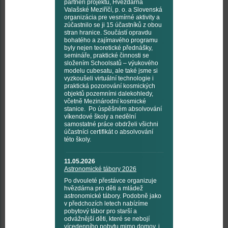
partneři projektu, Hvězdárna
Valašské Meziříčí, p. o. a Slovenská
organizácia pre vesmírné aktivity a
zúčastnilo se ji 15 účastníků z obou
stran hranice. Součástí opravdu
bohatého a zajímavého programu
byly nejen teoretické přednášky,
semináře, praktické činnosti se
složením Schoolsatů – výukového
modelu cubesatu, ale také jsme si
vyzkoušeli virtuální technologie i
praktická pozorování kosmických
objektů pozemními dalekohledy,
včetně Mezinárodní kosmické
stanice. Po úspěšném absolvování
víkendové školy a nedělní
samostatné práce obdrželi všichni
účastníci certifikát o absolvování
této školy.
11.05.2026
Astronomické tábory 2026
Po dvouleté přestávce organizuje
hvězdárna pro děti a mládež
astronomické tábory. Podobně jako
v předchozích letech nabízíme
pobytový tábor pro starší a
odvážnější děti, které se nebojí
vícedenního pobytu mimo domov, i