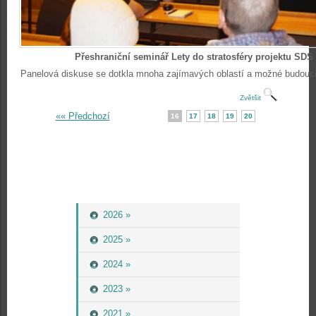
Přeshraniční seminář Lety do stratosféry projektu SDS
Panelová diskuse se dotkla mnoha zajímavých oblastí a možné budoucí
Zvětšit
«« Předchozí
16
17
18
19
20
2026 »
2025 »
2024 »
2023 »
2021 »