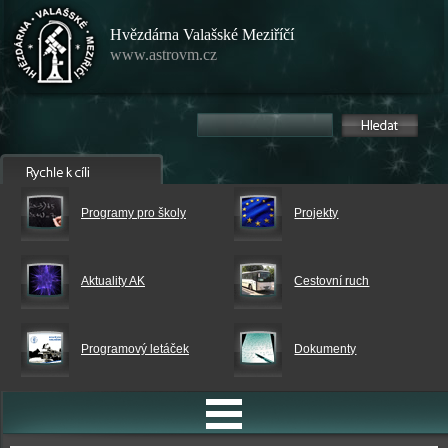
Hvězdárna Valašské Meziříčí
www.astrovm.cz
Programy pro školy
Projekty
Aktuality AK
Cestovní ruch
Programový letáček
Dokumenty