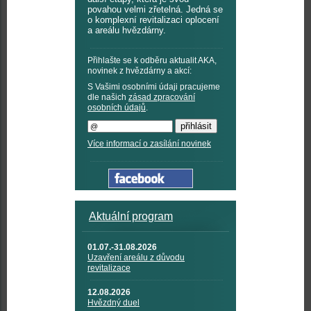
povahou velmi zřetelná. Jedná se
o komplexní revitalizaci oplocení
a areálu hvězdárny.
Přihlašte se k odběru aktualit AKA,
novinek z hvězdárny a akcí:
S Vašimi osobními údaji pracujeme
dle našich
zásad zpracování
osobních údajů
.
Více informací o zasílání novinek
Aktuální program
01.07.-31.08.2026
Uzavření areálu z důvodu
revitalizace
12.08.2026
Hvězdný duel