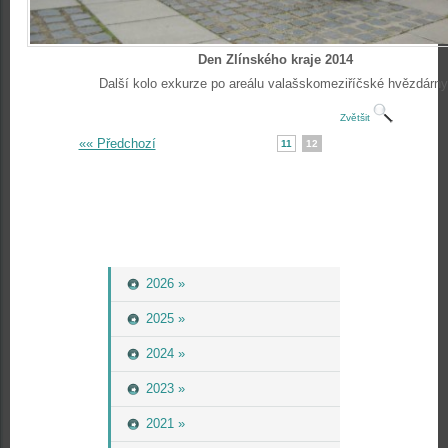
Den Zlínského kraje 2014
Další kolo exkurze po areálu valašskomeziříčské hvězdárny
Zvětšit
«« Předchozí
11
12
2026 »
2025 »
2024 »
2023 »
2021 »