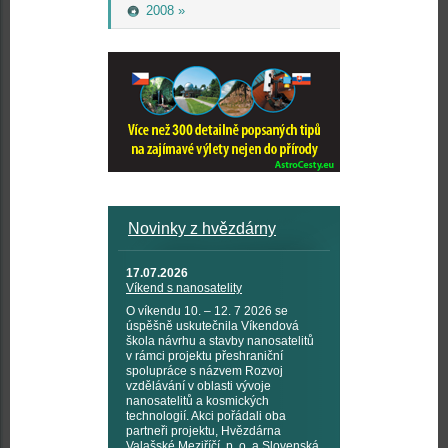
2008 »
Novinky z hvězdárny
17.07.2026
Víkend s nanosatelity
O víkendu 10. – 12. 7 2026 se
úspěšně uskutečnila Víkendová
škola návrhu a stavby nanosatelitů
v rámci projektu přeshraniční
spolupráce s názvem Rozvoj
vzdělávání v oblasti vývoje
nanosatelitů a kosmických
technologií. Akci pořádali oba
partneři projektu, Hvězdárna
Valašské Meziříčí, p. o. a Slovenská