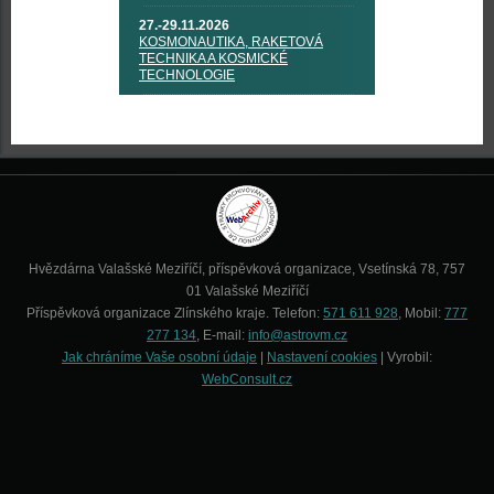
27.-29.11.2026
KOSMONAUTIKA, RAKETOVÁ
TECHNIKA A KOSMICKÉ
TECHNOLOGIE
Hvězdárna Valašské Meziříčí, příspěvková organizace, Vsetínská 78, 757
01 Valašské Meziříčí
Příspěvková organizace Zlínského kraje. Telefon:
571 611 928
, Mobil:
777
277 134
, E-mail:
info@astrovm.cz
Jak chráníme Vaše osobní údaje
|
Nastavení cookies
| Vyrobil:
WebConsult.cz