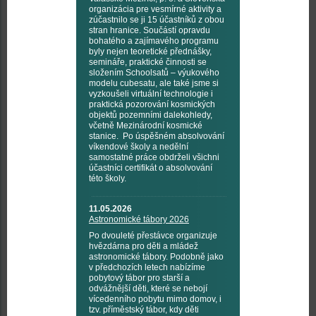
organizácia pre vesmírné aktivity a
zúčastnilo se ji 15 účastníků z obou
stran hranice. Součástí opravdu
bohatého a zajímavého programu
byly nejen teoretické přednášky,
semináře, praktické činnosti se
složením Schoolsatů – výukového
modelu cubesatu, ale také jsme si
vyzkoušeli virtuální technologie i
praktická pozorování kosmických
objektů pozemními dalekohledy,
včetně Mezinárodní kosmické
stanice. Po úspěšném absolvování
víkendové školy a nedělní
samostatné práce obdrželi všichni
účastníci certifikát o absolvování
této školy.
11.05.2026
Astronomické tábory 2026
Po dvouleté přestávce organizuje
hvězdárna pro děti a mládež
astronomické tábory. Podobně jako
v předchozích letech nabízíme
pobytový tábor pro starší a
odvážnější děti, které se nebojí
vícedenního pobytu mimo domov, i
tzv. příměstský tábor, kdy děti