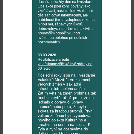
docházejí každý den na hvězdárnu.
Obě akce jsou koncipovány jako
vzdělávací, naším cílem však není
děti zahlcovat informacemi, ale
nabídnout jim smysluplnou rekreaci
plnou her, zábavných úkolů,
dobrovolných sportovních aktivit a
především odpočinku pod
hvězdnou oblohou při nočních
pozorováních.
03.03.2026
Revitalizace areálu
valašskomeziříčské hvězdárny po
60 letech
Poslední roky jsou na Hvězdárně
Valašské Meziříčí ve znamení
velkých změn v základní
infrastruktuře celého areálu.
Zatím většina změn probíhala tak
trochu skrytě, ať už proto, že se
jednalo o opravy či úpravy
interiérů nebo proto, že byla
skryta za hradbou stromů. První
velkou změnou bylo vybudování
nového objektu Kulturního a
kreativního centra na ulici J. K.
Tyla a nyní se dostáváme do
další etapy, která je svou