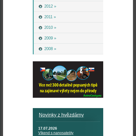
2012 »
2011 »
2010 »
2009 »
2008 »
Novinky z hvězdárny
17.07.2026
Víkend s nanosatelity