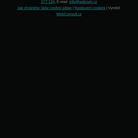
277 134
, E-mail:
info@astrovm.cz
Jak chráníme Vaše osobní údaje
|
Nastavení cookies
| Vyrobil:
WebConsult.cz