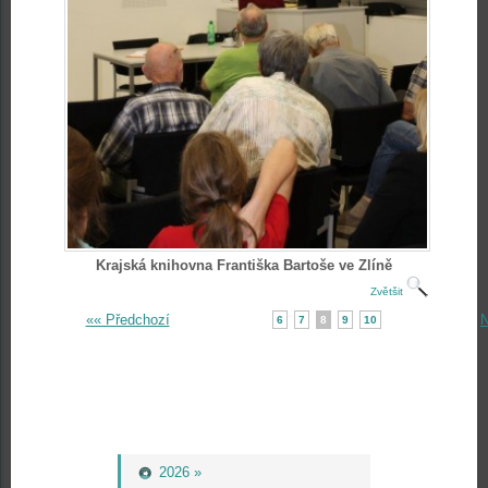
Krajská knihovna Františka Bartoše ve Zlíně
Zvětšit
«« Předchozí
N
6
7
8
9
10
2026 »