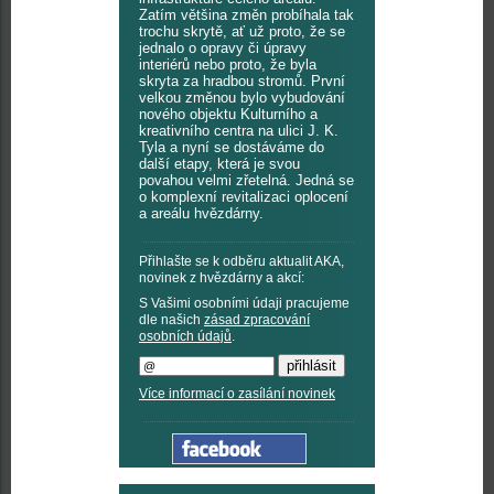
Zatím většina změn probíhala tak
trochu skrytě, ať už proto, že se
jednalo o opravy či úpravy
interiérů nebo proto, že byla
skryta za hradbou stromů. První
velkou změnou bylo vybudování
nového objektu Kulturního a
kreativního centra na ulici J. K.
Tyla a nyní se dostáváme do
další etapy, která je svou
povahou velmi zřetelná. Jedná se
o komplexní revitalizaci oplocení
a areálu hvězdárny.
Přihlašte se k odběru aktualit AKA,
novinek z hvězdárny a akcí:
S Vašimi osobními údaji pracujeme
dle našich
zásad zpracování
osobních údajů
.
Více informací o zasílání novinek