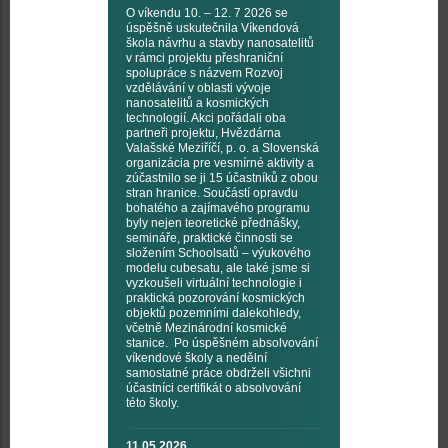
O víkendu 10. – 12. 7 2026 se
úspěšně uskutečnila Víkendová
škola návrhu a stavby nanosatelitů
v rámci projektu přeshraniční
spolupráce s názvem Rozvoj
vzdělávání v oblasti vývoje
nanosatelitů a kosmických
technologií. Akci pořádali oba
partneři projektu, Hvězdárna
Valašské Meziříčí, p. o. a Slovenská
organizácia pre vesmírné aktivity a
zúčastnilo se ji 15 účastníků z obou
stran hranice. Součástí opravdu
bohatého a zajímavého programu
byly nejen teoretické přednášky,
semináře, praktické činnosti se
složením Schoolsatů – výukového
modelu cubesatu, ale také jsme si
vyzkoušeli virtuální technologie i
praktická pozorování kosmických
objektů pozemními dalekohledy,
včetně Mezinárodní kosmické
stanice. Po úspěšném absolvování
víkendové školy a nedělní
samostatné práce obdrželi všichni
účastníci certifikát o absolvování
této školy.
11.05.2026