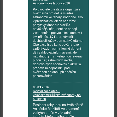
Astronomické tábory 2026
Po dvouleté přestávce organizuje
hvězdárna pro děti a mládež
astronomické tábory. Podobně jako
v předchozích letech nabízíme
pobytový tábor pro starší a
odvážnější děti, které se nebojí
vícedenního pobytu mimo domov, i
tzv. příměstský tábor, kdy děti
docházejí každý den na hvězdárnu.
Obě akce jsou koncipovány jako
vzdělávací, naším cílem však není
děti zahlcovat informacemi, ale
nabídnout jim smysluplnou rekreaci
plnou her, zábavných úkolů,
dobrovolných sportovních aktivit a
především odpočinku pod
hvězdnou oblohou při nočních
pozorováních.
03.03.2026
Revitalizace areálu
valašskomeziříčské hvězdárny po
60 letech
Poslední roky jsou na Hvězdárně
Valašské Meziříčí ve znamení
velkých změn v základní
infrastruktuře celého areálu.