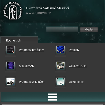
Hvězdárna Valašské Meziříčí
www.astrovm.cz
Programy pro školy
Projekty
Aktuality AK
Cestovní ruch
Programový letáček
Dokumenty