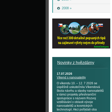
2008 »
Novinky z hvězdárny
17.07.2026
Víkend s nanosatelity
O víkendu 10. – 12. 7 2026 se
úspěšně uskutečnila Víkendová
škola návrhu a stavby nanosatelitů
v rámci projektu přeshraniční
spolupráce s názvem Rozvoj
vzdělávání v oblasti vývoje
nanosatelitů a kosmických
technologií. Akci pořádali oba