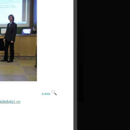
Zvětšit
sledující »»