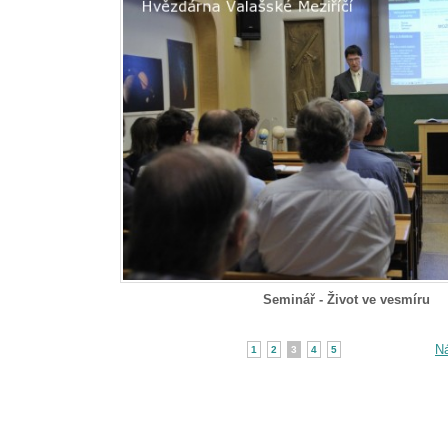
Seminář - Život ve vesmíru
Ná
1
2
3
4
5