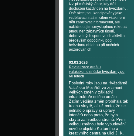
tzv. příměstský tábor, kdy děti
docházejí každý den na hvězdárnu.
Obě akce jsou koncipovány jako
vzdělávací, naším cílem však není
děti zahlcovat informacemi, ale
nabídnout jim smysluplnou rekreaci
plnou her, zábavných úkolů,
dobrovolných sportovních aktivit a
především odpočinku pod
hvězdnou oblohou při nočních
pozorováních.
03.03.2026
Revitalizace areálu
valašskomeziříčské hvězdárny po
60 letech
Poslední roky jsou na Hvězdárně
Valašské Meziříčí ve znamení
velkých změn v základní
infrastruktuře celého areálu.
Zatím většina změn probíhala tak
trochu skrytě, ať už proto, že se
jednalo o opravy či úpravy
interiérů nebo proto, že byla
skryta za hradbou stromů. První
velkou změnou bylo vybudování
nového objektu Kulturního a
kreativního centra na ulici J. K.