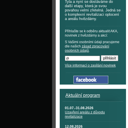
Tyla a nyní se dostáváme do
další etapy, která je svou
povahou velmi zřetelná. Jedná se
o komplexní revitalizaci oplocení
a areálu hvězdárny.
Přihlašte se k odběru aktualit AKA,
novinek z hvězdárny a akcí:
S Vašimi osobními údaji pracujeme
dle našich
zásad zpracování
osobních údajů
.
Více informací o zasílání novinek
Aktuální program
01.07.-31.08.2026
Uzavření areálu z důvodu
revitalizace
12.08.2026