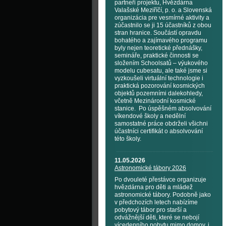
partneři projektu, Hvězdárna
Valašské Meziříčí, p. o. a Slovenská
organizácia pre vesmírné aktivity a
zúčastnilo se ji 15 účastníků z obou
stran hranice. Součástí opravdu
bohatého a zajímavého programu
byly nejen teoretické přednášky,
semináře, praktické činnosti se
složením Schoolsatů – výukového
modelu cubesatu, ale také jsme si
vyzkoušeli virtuální technologie i
praktická pozorování kosmických
objektů pozemními dalekohledy,
včetně Mezinárodní kosmické
stanice. Po úspěšném absolvování
víkendové školy a nedělní
samostatné práce obdrželi všichni
účastníci certifikát o absolvování
této školy.
11.05.2026
Astronomické tábory 2026
Po dvouleté přestávce organizuje
hvězdárna pro děti a mládež
astronomické tábory. Podobně jako
v předchozích letech nabízíme
pobytový tábor pro starší a
odvážnější děti, které se nebojí
vícedenního pobytu mimo domov, i