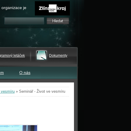
 organizace je
gramový letáček
Dokumenty
em
O nás
e vesmíru
»
Seminář - Život ve vesmíru