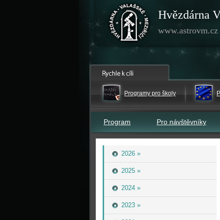
Hvězdárna V
www.astrovm.cz
Programy pro školy
P
Program
Pro návštěvníky
2026 »
2025 »
2024 »
2023 »