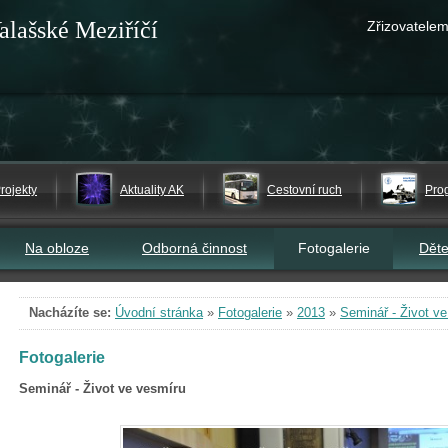
alašské Meziříčí
Zřizovatelem
rojekty
Aktuality AK
Cestovní ruch
Pro
Na obloze
Odborná činnost
Fotogalerie
Dět
Nacházíte se:
Úvodní stránka
»
Fotogalerie
»
2013
»
Seminář - Život v
Fotogalerie
Seminář - Život ve vesmíru