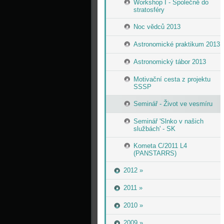
Workshop I - Společně do
stratosféry
Noc vědců 2013
Astronomické praktikum 2013
Astronomický tábor 2013
Motivační cesta z projektu
SSSP
Seminář - Život ve vesmíru
Seminář 'Slnko v našich
službách' - SK
Kometa C/2011 L4
(PANSTARRS)
2012 »
2011 »
2010 »
2009 »