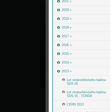
2021 »
2020 »
2019 »
2018 »
2017 »
2016 »
2015 »
2014 »
2013 »
Let stratosférického balónu
SDS 02
Let stratosférického balónu
SDS 01 - TONDA
CERN 2013