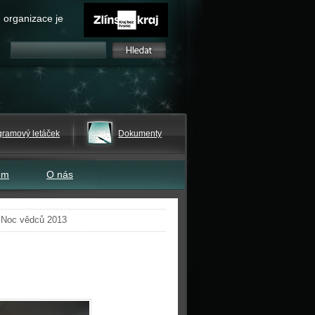
 organizace je
gramový letáček
Dokumenty
em
O nás
»
Noc vědců 2013