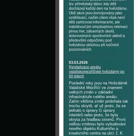
tzv. příměstský tábor, kdy děti
docházejí každý den na hvězdárnu.
Obě akce jsou koncipovány jako
vzdělávací, naším cílem však není
děti zahlcovat informacemi, ale
nabídnout jim smysluplnou rekreaci
plnou her, zábavných úkolů,
dobrovolných sportovních aktivit a
především odpočinku pod
hvězdnou oblohou při nočních
pozorováních.
03.03.2026
Revitalizace areálu
valašskomeziříčské hvězdárny po
60 letech
Poslední roky jsou na Hvězdárně
Valašské Meziříčí ve znamení
velkých změn v základní
infrastruktuře celého areálu.
Zatím většina změn probíhala tak
trochu skrytě, ať už proto, že se
jednalo o opravy či úpravy
interiérů nebo proto, že byla
skryta za hradbou stromů. První
velkou změnou bylo vybudování
nového objektu Kulturního a
kreativního centra na ulici J. K.