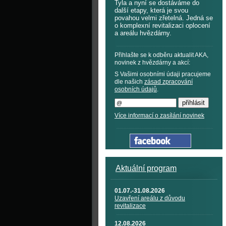
Tyla a nyní se dostáváme do
další etapy, která je svou
povahou velmi zřetelná. Jedná se
o komplexní revitalizaci oplocení
a areálu hvězdárny.
Přihlašte se k odběru aktualit AKA,
novinek z hvězdárny a akcí:
S Vašimi osobními údaji pracujeme
dle našich
zásad zpracování
osobních údajů
.
Více informací o zasílání novinek
Aktuální program
01.07.-31.08.2026
Uzavření areálu z důvodu
revitalizace
12.08.2026