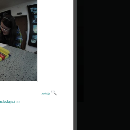
Zvětšit
sledující »»