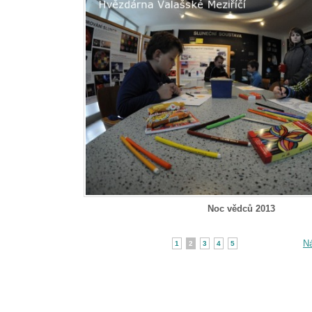
Noc vědců 2013
Ná
1
2
3
4
5