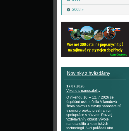
2008 »
Novinky z hvězdárny
17.07.2026
Víkend s nanosatelity
O víkendu 10. – 12. 7 2026 se
úspěšně uskutečnila Víkendová
škola návrhu a stavby nanosatelitů
v rámci projektu přeshraniční
spolupráce s názvem Rozvoj
vzdělávání v oblasti vývoje
nanosatelitů a kosmických
technologií. Akci pořádali oba