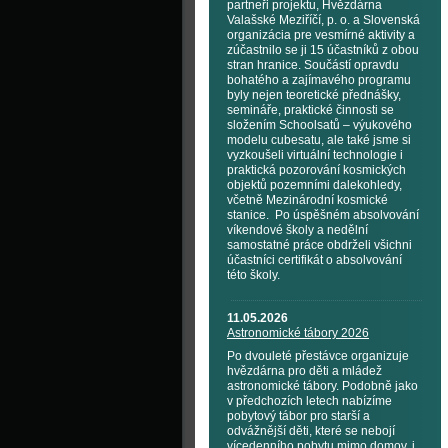
partneři projektu, Hvězdárna
Valašské Meziříčí, p. o. a Slovenská
organizácia pre vesmírné aktivity a
zúčastnilo se ji 15 účastníků z obou
stran hranice. Součástí opravdu
bohatého a zajímavého programu
byly nejen teoretické přednášky,
semináře, praktické činnosti se
složením Schoolsatů – výukového
modelu cubesatu, ale také jsme si
vyzkoušeli virtuální technologie i
praktická pozorování kosmických
objektů pozemními dalekohledy,
včetně Mezinárodní kosmické
stanice. Po úspěšném absolvování
víkendové školy a nedělní
samostatné práce obdrželi všichni
účastníci certifikát o absolvování
této školy.
11.05.2026
Astronomické tábory 2026
Po dvouleté přestávce organizuje
hvězdárna pro děti a mládež
astronomické tábory. Podobně jako
v předchozích letech nabízíme
pobytový tábor pro starší a
odvážnější děti, které se nebojí
vícedenního pobytu mimo domov, i