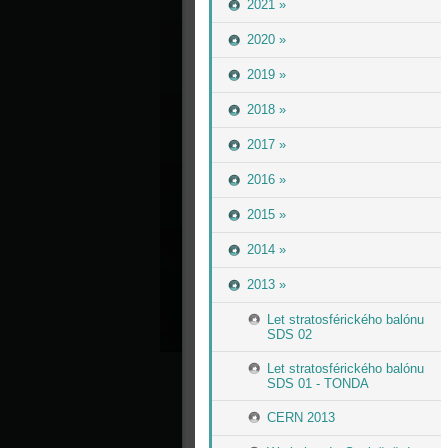
2021 »
2020 »
2019 »
2018 »
2017 »
2016 »
2015 »
2014 »
2013 »
Let stratosférického balónu
SDS 02
Let stratosférického balónu
SDS 01 - TONDA
CERN 2013