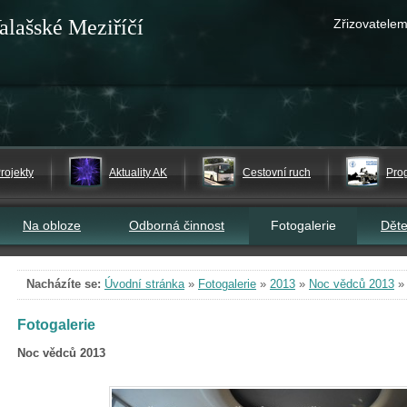
alašské Meziříčí
Zřizovatelem
rojekty
Aktuality AK
Cestovní ruch
Pro
Na obloze
Odborná činnost
Fotogalerie
Dět
Nacházíte se:
Úvodní stránka
»
Fotogalerie
»
2013
»
Noc vědců 2013
Fotogalerie
Noc vědců 2013