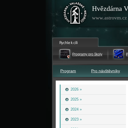
Hvězdárna V
www.astrovm.cz
Programy pro školy
P
Program
Pro návštěvníky
2026 »
2025 »
2024 »
2023 »