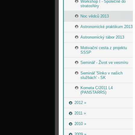
Workshop I - Společně do
stratosféry
Noc vědců 2013
Astronomické praktikum 2013
Astronomický tábor 2013
Motivační cesta z projektu
SSSP
Seminář - Život ve vesmíru
Seminář 'Slnko v našich
službách' - SK
Kometa C/2011 L4
(PANSTARRS)
2012 »
2011 »
2010 »
2009 »