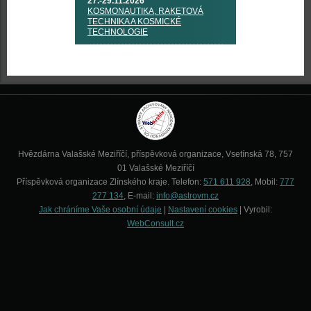
27.-29.11.2026
KOSMONAUTIKA, RAKETOVÁ
TECHNIKA A KOSMICKÉ
TECHNOLOGIE
Hvězdárna Valašské Meziříčí, příspěvková organizace, Vsetínská 78, 757
01 Valašské Meziříčí
Příspěvková organizace Zlínského kraje. Telefon:
571 611 928
, Mobil:
777
277 134
, E-mail:
info@astrovm.cz
Jak chráníme Vaše osobní údaje
|
Nastavení cookies
| Vyrobil:
WebConsult.cz