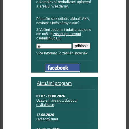
o komplexní revitalizaci oplocení
a areálu hvězdárny.
Přihlašte se k odběru aktualit AKA,
novinek z hvězdárny a akcí:
S Vašimi osobními údaji pracujeme
dle našich
zásad zpracování
osobních údajů
.
Více informací o zasílání novinek
Aktuální program
01.07.-31.08.2026
Uzavření areálu z důvodu
revitalizace
12.08.2026
Hvězdný duel