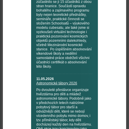
zúčastnilo se ji 15 účastníků z obou
stran hranice. Součástí opravdu
bohatého a zajímavého programu
byly nejen teoretické přednášky,
semináře, praktické činnosti se
složením Schoolsatů – výukového
modelu cubesatu, ale také jsme si
vyzkoušeli virtuální technologie i
praktická pozorování kosmických
objektů pozemními dalekohledy,
včetně Mezinárodní kosmické
stanice. Po úspěšném absolvování
víkendové školy a nedělní
samostatné práce obdrželi všichni
účastníci certifikát o absolvování
této školy.
11.05.2026
Astronomické tábory 2026
Po dvouleté přestávce organizuje
hvězdárna pro děti a mládež
astronomické tábory. Podobně jako
v předchozích letech nabízíme
pobytový tábor pro starší a
odvážnější děti, které se nebojí
vícedenního pobytu mimo domov, i
tzv. příměstský tábor, kdy děti
docházejí každý den na hvězdárnu.
Obě akce jsou koncipovány jako