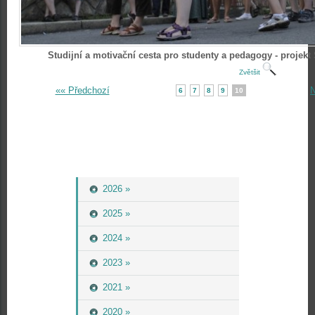
Studijní a motivační cesta pro studenty a pedagogy - projek
Zvětšit
«« Předchozí
N
6
7
8
9
10
2026 »
2025 »
2024 »
2023 »
2021 »
2020 »