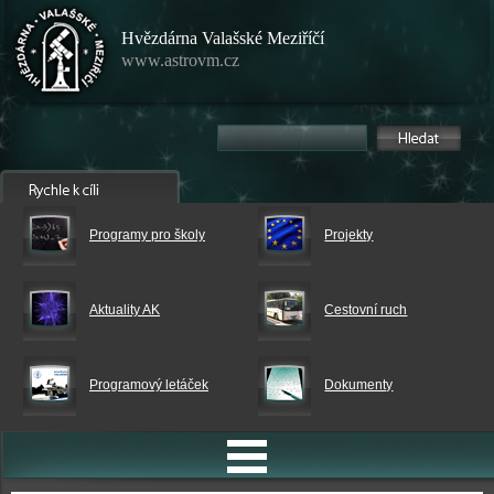
Hvězdárna Valašské Meziříčí
www.astrovm.cz
Programy pro školy
Projekty
Aktuality AK
Cestovní ruch
Programový letáček
Dokumenty