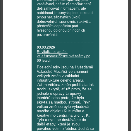
vzdělávací, naším cílem však není
děti zahlcovat informacemi, ale
nabídnout jim smysluplnou rekreaci
plnou her, zábavných úkolů,
dobrovolných sportovních aktivit a
především odpočinku pod
hvězdnou oblohou při nočních
pozorováních.
03.03.2026
Revitalizace areálu
valašskomeziříčské hvězdárny po
60 letech
Poslední roky jsou na Hvězdárně
Valašské Meziříčí ve znamení
velkých změn v základní
infrastruktuře celého areálu.
Zatím většina změn probíhala tak
trochu skrytě, ať už proto, že se
jednalo o opravy či úpravy
interiérů nebo proto, že byla
skryta za hradbou stromů. První
velkou změnou bylo vybudování
nového objektu Kulturního a
kreativního centra na ulici J. K.
Tyla a nyní se dostáváme do
další etapy, která je svou
povahou velmi zřetelná. Jedná se