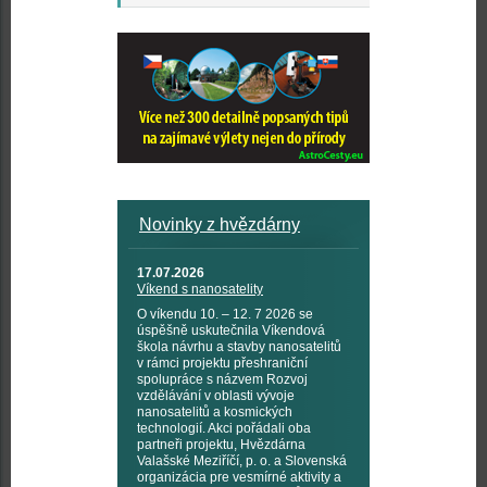
Novinky z hvězdárny
17.07.2026
Víkend s nanosatelity
O víkendu 10. – 12. 7 2026 se
úspěšně uskutečnila Víkendová
škola návrhu a stavby nanosatelitů
v rámci projektu přeshraniční
spolupráce s názvem Rozvoj
vzdělávání v oblasti vývoje
nanosatelitů a kosmických
technologií. Akci pořádali oba
partneři projektu, Hvězdárna
Valašské Meziříčí, p. o. a Slovenská
organizácia pre vesmírné aktivity a