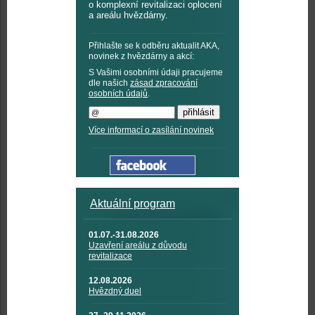
o komplexní revitalizaci oplocení
a areálu hvězdárny.
Přihlašte se k odběru aktualit AKA,
novinek z hvězdárny a akcí:
S Vašimi osobními údaji pracujeme
dle našich
zásad zpracování
osobních údajů
.
Více informací o zasílání novinek
Aktuální program
01.07.-31.08.2026
Uzavření areálu z důvodu
revitalizace
12.08.2026
Hvězdný duel