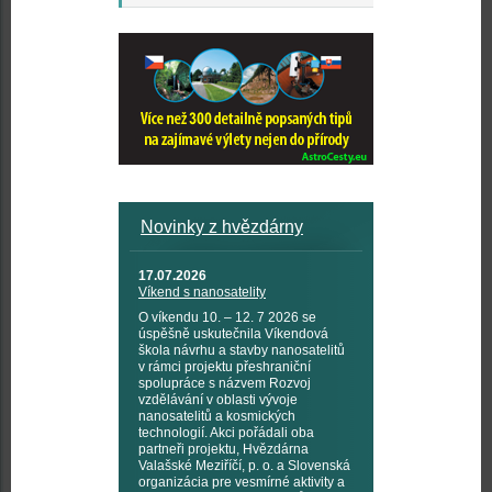
Novinky z hvězdárny
17.07.2026
Víkend s nanosatelity
O víkendu 10. – 12. 7 2026 se
úspěšně uskutečnila Víkendová
škola návrhu a stavby nanosatelitů
v rámci projektu přeshraniční
spolupráce s názvem Rozvoj
vzdělávání v oblasti vývoje
nanosatelitů a kosmických
technologií. Akci pořádali oba
partneři projektu, Hvězdárna
Valašské Meziříčí, p. o. a Slovenská
organizácia pre vesmírné aktivity a