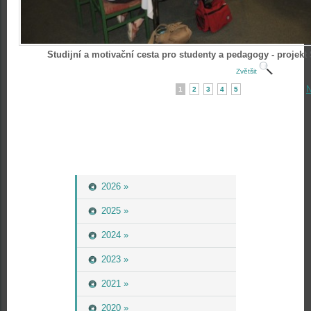
Studijní a motivační cesta pro studenty a pedagogy - projek
Zvětšit
N
1
2
3
4
5
2026 »
2025 »
2024 »
2023 »
2021 »
2020 »