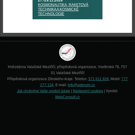
27.-29.11.2026
KOSMONAUTIKA, RAKETOVÁ
TECHNIKA A KOSMICKÉ
TECHNOLOGIE
Hvězdárna Valašské Meziříčí, příspěvková organizace, Vsetínská 78, 757
01 Valašské Meziříčí
Příspěvková organizace Zlínského kraje. Telefon:
571 611 928
, Mobil:
777
277 134
, E-mail:
info@astrovm.cz
Jak chráníme Vaše osobní údaje
|
Nastavení cookies
| Vyrobil:
WebConsult.cz