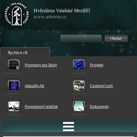
Hvězdárna Valašské Meziříčí
www.astrovm.cz
Programy pro školy
Projekty
Aktuality AK
Cestovní ruch
Programový letáček
Dokumenty