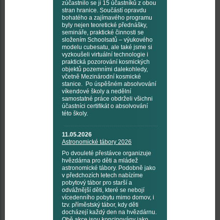
zúčastnilo se ji 15 účastníků z obou
stran hranice. Součástí opravdu
bohatého a zajímavého programu
byly nejen teoretické přednášky,
semináře, praktické činnosti se
složením Schoolsatů – výukového
modelu cubesatu, ale také jsme si
vyzkoušeli virtuální technologie i
praktická pozorování kosmických
objektů pozemními dalekohledy,
včetně Mezinárodní kosmické
stanice. Po úspěšném absolvování
víkendové školy a nedělní
samostatné práce obdrželi všichni
účastníci certifikát o absolvování
této školy.
11.05.2026
Astronomické tábory 2026
Po dvouleté přestávce organizuje
hvězdárna pro děti a mládež
astronomické tábory. Podobně jako
v předchozích letech nabízíme
pobytový tábor pro starší a
odvážnější děti, které se nebojí
vícedenního pobytu mimo domov, i
tzv. příměstský tábor, kdy děti
docházejí každý den na hvězdárnu.
Obě akce jsou koncipovány jako