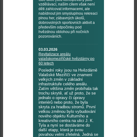
vzdělávací, naším cílem však není
děti zahlcovat informacemi, ale
nabídnout jim smysluplnou rekreaci
plnou her, zábavných úkolů,
dobrovolných sportovních aktivit a
především odpočinku pod
hvězdnou oblohou při nočních
pozorováních.
03.03.2026
Revitalizace areálu
valašskomeziříčské hvězdárny po
60 letech
Poslední roky jsou na Hvězdárně
Valašské Meziříčí ve znamení
velkých změn v základní
infrastruktuře celého areálu.
Zatím většina změn probíhala tak
trochu skrytě, ať už proto, že se
jednalo o opravy či úpravy
interiérů nebo proto, že byla
skryta za hradbou stromů. První
velkou změnou bylo vybudování
nového objektu Kulturního a
kreativního centra na ulici J. K.
Tyla a nyní se dostáváme do
další etapy, která je svou
povahou velmi zřetelná. Jedná se