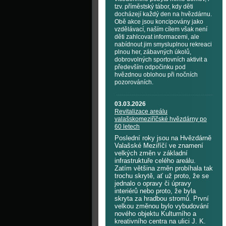
tzv. příměstský tábor, kdy děti
docházejí každý den na hvězdárnu.
Obě akce jsou koncipovány jako
vzdělávací, naším cílem však není
děti zahlcovat informacemi, ale
nabídnout jim smysluplnou rekreaci
plnou her, zábavných úkolů,
dobrovolných sportovních aktivit a
především odpočinku pod
hvězdnou oblohou při nočních
pozorováních.
03.03.2026
Revitalizace areálu
valašskomeziříčské hvězdárny po
60 letech
Poslední roky jsou na Hvězdárně
Valašské Meziříčí ve znamení
velkých změn v základní
infrastruktuře celého areálu.
Zatím většina změn probíhala tak
trochu skrytě, ať už proto, že se
jednalo o opravy či úpravy
interiérů nebo proto, že byla
skryta za hradbou stromů. První
velkou změnou bylo vybudování
nového objektu Kulturního a
kreativního centra na ulici J. K.