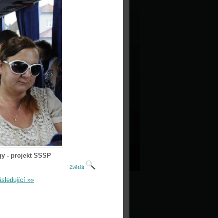
gy - projekt SSSP
Zvětšit
sledující »»