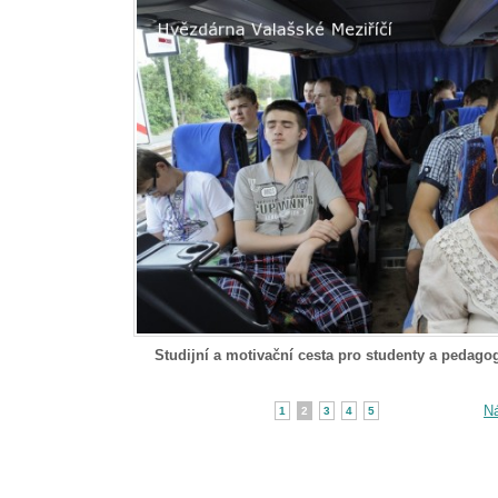
Studijní a motivační cesta pro studenty a pedago
Ná
1
2
3
4
5