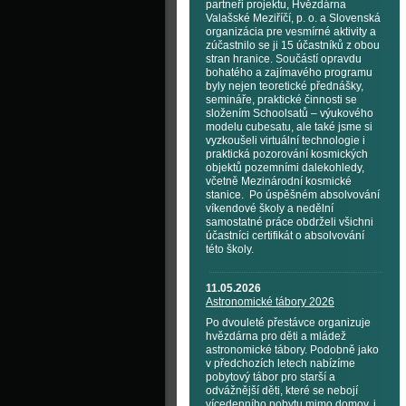
partneři projektu, Hvězdárna
Valašské Meziříčí, p. o. a Slovenská
organizácia pre vesmírné aktivity a
zúčastnilo se ji 15 účastníků z obou
stran hranice. Součástí opravdu
bohatého a zajímavého programu
byly nejen teoretické přednášky,
semináře, praktické činnosti se
složením Schoolsatů – výukového
modelu cubesatu, ale také jsme si
vyzkoušeli virtuální technologie i
praktická pozorování kosmických
objektů pozemními dalekohledy,
včetně Mezinárodní kosmické
stanice. Po úspěšném absolvování
víkendové školy a nedělní
samostatné práce obdrželi všichni
účastníci certifikát o absolvování
této školy.
11.05.2026
Astronomické tábory 2026
Po dvouleté přestávce organizuje
hvězdárna pro děti a mládež
astronomické tábory. Podobně jako
v předchozích letech nabízíme
pobytový tábor pro starší a
odvážnější děti, které se nebojí
vícedenního pobytu mimo domov, i