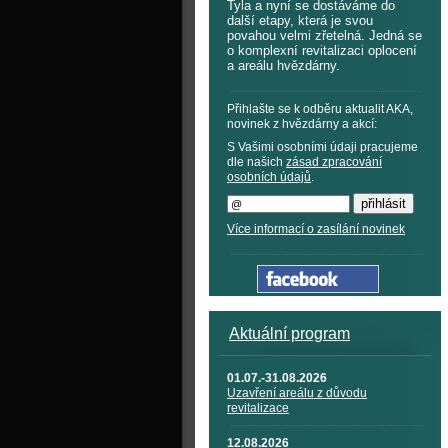
Tyla a nyní se dostáváme do
další etapy, která je svou
povahou velmi zřetelná. Jedná se
o komplexní revitalizaci oplocení
a areálu hvězdárny.
Přihlašte se k odběru aktualit AKA,
novinek z hvězdárny a akcí:
S Vašimi osobními údaji pracujeme
dle našich
zásad zpracování
osobních údajů
.
Více informací o zasílání novinek
Aktuální program
01.07.-31.08.2026
Uzavření areálu z důvodu
revitalizace
12.08.2026