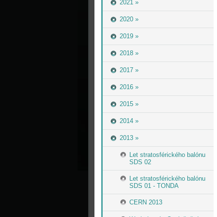
2021 »
2020 »
2019 »
2018 »
2017 »
2016 »
2015 »
2014 »
2013 »
Let stratosférického balónu
SDS 02
Let stratosférického balónu
SDS 01 - TONDA
CERN 2013