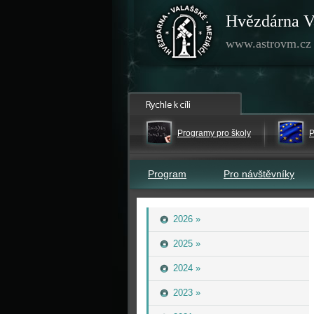
Hvězdárna V
www.astrovm.cz
Programy pro školy
P
Program
Pro návštěvníky
2026 »
2025 »
2024 »
2023 »