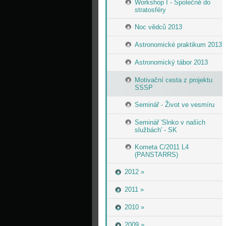
Workshop I - Společně do
stratosféry
Noc vědců 2013
Astronomické praktikum 2013
Astronomický tábor 2013
Motivační cesta z projektu
SSSP
Seminář - Život ve vesmíru
Seminář 'Slnko v našich
službách' - SK
Kometa C/2011 L4
(PANSTARRS)
2012 »
2011 »
2010 »
2009 »