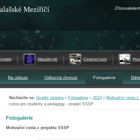
alašské Meziříčí
Zřizovatelem
rojekty
Aktuality AK
Cestovní ruch
Pro
Na obloze
Odborná činnost
Fotogalerie
Dět
Nacházíte se:
Úvodní stránka
»
Fotogalerie
»
2013
»
Motivační cesta z
cesta pro studenty a pedagogy - projekt SSSP
Fotogalerie
Motivační cesta z projektu SSSP