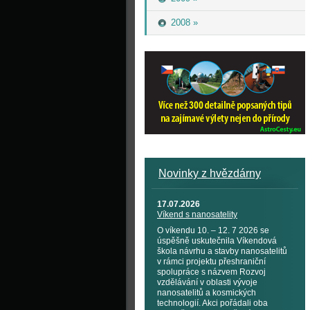
2008 »
Novinky z hvězdárny
17.07.2026
Víkend s nanosatelity
O víkendu 10. – 12. 7 2026 se
úspěšně uskutečnila Víkendová
škola návrhu a stavby nanosatelitů
v rámci projektu přeshraniční
spolupráce s názvem Rozvoj
vzdělávání v oblasti vývoje
nanosatelitů a kosmických
technologií. Akci pořádali oba