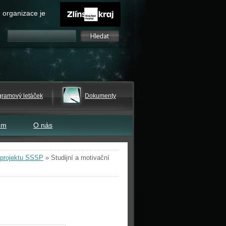
 organizace je
gramový letáček
Dokumenty
em
O nás
 projektu SSSP
»
Studijní a motivační