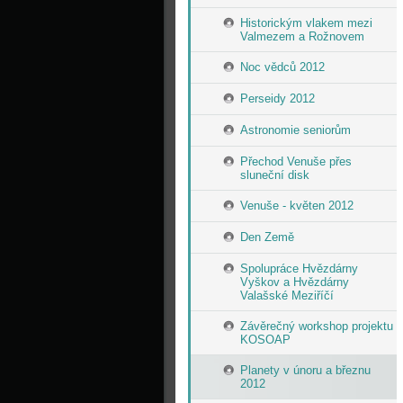
Historickým vlakem mezi
Valmezem a Rožnovem
Noc vědců 2012
Perseidy 2012
Astronomie seniorům
Přechod Venuše přes
sluneční disk
Venuše - květen 2012
Den Země
Spolupráce Hvězdárny
Vyškov a Hvězdárny
Valašské Meziříčí
Závěrečný workshop projektu
KOSOAP
Planety v únoru a březnu
2012