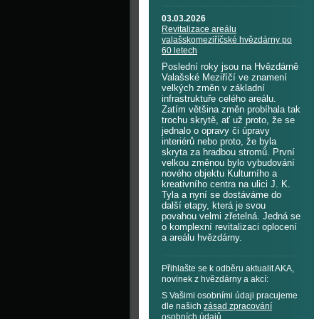
03.03.2026
Revitalizace areálu
valašskomeziříčské hvězdárny po
60 letech
Poslední roky jsou na Hvězdárně
Valašské Meziříčí ve znamení
velkých změn v základní
infrastruktuře celého areálu.
Zatím většina změn probíhala tak
trochu skrytě, ať už proto, že se
jednalo o opravy či úpravy
interiérů nebo proto, že byla
skryta za hradbou stromů. První
velkou změnou bylo vybudování
nového objektu Kulturního a
kreativního centra na ulici J. K.
Tyla a nyní se dostáváme do
další etapy, která je svou
povahou velmi zřetelná. Jedná se
o komplexní revitalizaci oplocení
a areálu hvězdárny.
Přihlašte se k odběru aktualit AKA,
novinek z hvězdárny a akcí:
S Vašimi osobními údaji pracujeme
dle našich
zásad zpracování
osobních údajů
.