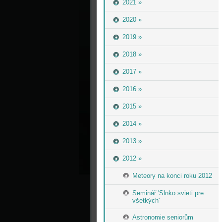
2021 »
2020 »
2019 »
2018 »
2017 »
2016 »
2015 »
2014 »
2013 »
2012 »
Meteory na konci roku 2012
Seminář 'Slnko svieti pre
všetkých'
Astronomie seniorům