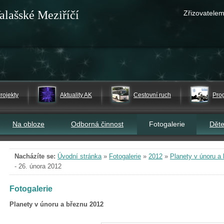
alašské Meziříčí
Zřizovatelem
rojekty
Aktuality AK
Cestovní ruch
Pro
Na obloze
Odborná činnost
Fotogalerie
Dět
Nacházíte se:
Úvodní stránka
»
Fotogalerie
»
2012
»
Planety v únoru a
- 26. února 2012
Fotogalerie
Planety v únoru a březnu 2012