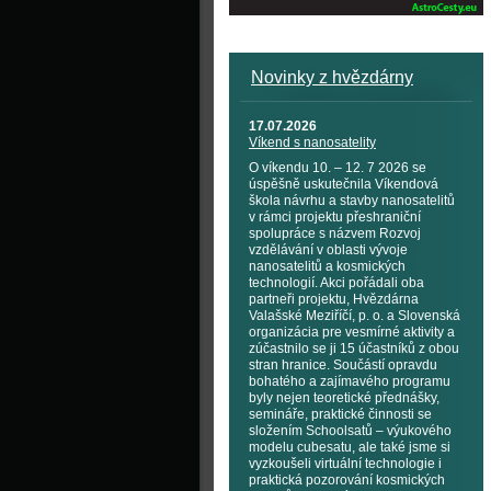
Novinky z hvězdárny
17.07.2026
Víkend s nanosatelity
O víkendu 10. – 12. 7 2026 se
úspěšně uskutečnila Víkendová
škola návrhu a stavby nanosatelitů
v rámci projektu přeshraniční
spolupráce s názvem Rozvoj
vzdělávání v oblasti vývoje
nanosatelitů a kosmických
technologií. Akci pořádali oba
partneři projektu, Hvězdárna
Valašské Meziříčí, p. o. a Slovenská
organizácia pre vesmírné aktivity a
zúčastnilo se ji 15 účastníků z obou
stran hranice. Součástí opravdu
bohatého a zajímavého programu
byly nejen teoretické přednášky,
semináře, praktické činnosti se
složením Schoolsatů – výukového
modelu cubesatu, ale také jsme si
vyzkoušeli virtuální technologie i
praktická pozorování kosmických