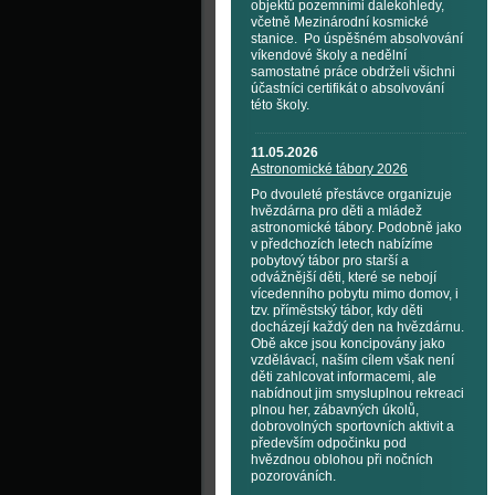
objektů pozemními dalekohledy,
včetně Mezinárodní kosmické
stanice. Po úspěšném absolvování
víkendové školy a nedělní
samostatné práce obdrželi všichni
účastníci certifikát o absolvování
této školy.
11.05.2026
Astronomické tábory 2026
Po dvouleté přestávce organizuje
hvězdárna pro děti a mládež
astronomické tábory. Podobně jako
v předchozích letech nabízíme
pobytový tábor pro starší a
odvážnější děti, které se nebojí
vícedenního pobytu mimo domov, i
tzv. příměstský tábor, kdy děti
docházejí každý den na hvězdárnu.
Obě akce jsou koncipovány jako
vzdělávací, naším cílem však není
děti zahlcovat informacemi, ale
nabídnout jim smysluplnou rekreaci
plnou her, zábavných úkolů,
dobrovolných sportovních aktivit a
především odpočinku pod
hvězdnou oblohou při nočních
pozorováních.