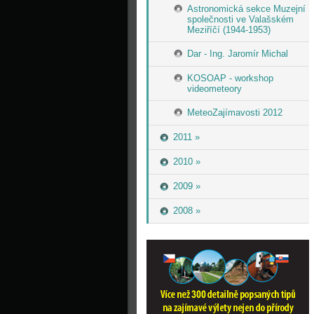
Astronomická sekce Muzejní
společnosti ve Valašském
Meziříčí (1944-1953)
Dar - Ing. Jaromír Michal
KOSOAP - workshop
videometeory
MeteoZajímavosti 2012
2011 »
2010 »
2009 »
2008 »