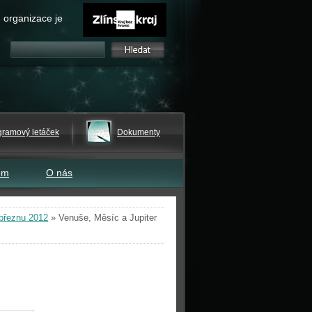
 organizace je
gramový letáček
Dokumenty
em
O nás
 březnu 2012
»
Venuše, Měsíc a Jupiter