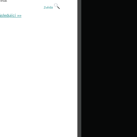
2012
Zvětšit
sledující »»