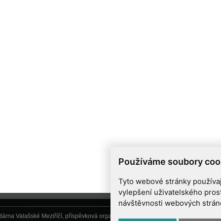
Používáme soubory coo
Tyto webové stránky používají
vylepšení uživatelského pros
návštěvnosti webových stránek
árna Valašské Meziříčí, příspěvková organizace, Vsetínská 78, 757 01 Valašské Me