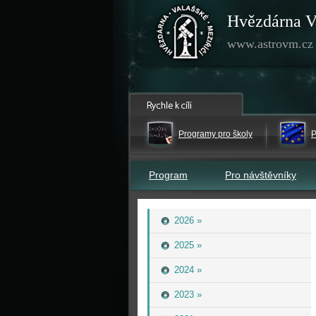
Hvězdárna V
www.astrovm.cz
Programy pro školy
P
Program
Pro návštěvníky
2026 »
2025 »
2024 »
2023 »