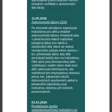
samostatné práce obdrželi všichni
účastníci certifikát o absolvování
této školy.
11.05.2026
Astronomické tábory 2026
Po dvouleté přestávce organizuje
hvězdárna pro děti a mládež
astronomické tábory. Podobně jako
v předchozích letech nabízíme
pobytový tábor pro starší a
odvážnější děti, které se nebojí
vícedenního pobytu mimo domov, i
tzv. příměstský tábor, kdy děti
docházejí každý den na hvězdárnu.
Obě akce jsou koncipovány jako
vzdělávací, naším cílem však není
děti zahlcovat informacemi, ale
nabídnout jim smysluplnou rekreaci
plnou her, zábavných úkolů,
dobrovolných sportovních aktivit a
především odpočinku pod
hvězdnou oblohou při nočních
pozorováních.
03.03.2026
Revitalizace areálu
valašskomeziříčské hvězdárny po