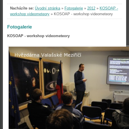
Nacházíte se:
Úvodní stránka
»
Fotogalerie
»
2012
»
KOSOAP -
workshop videometeory
»
KOSOAP - workshop videometeory
Fotogalerie
KOSOAP - workshop videometeory