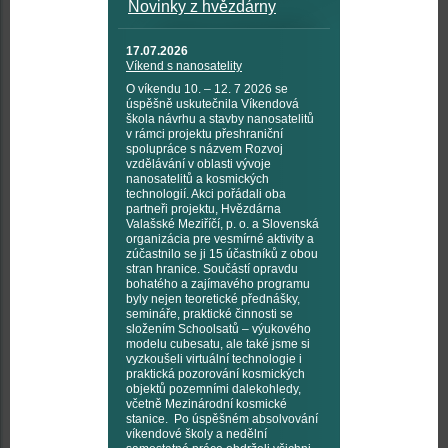
Novinky z hvězdárny
17.07.2026
Víkend s nanosatelity
O víkendu 10. – 12. 7 2026 se
úspěšně uskutečnila Víkendová
škola návrhu a stavby nanosatelitů
v rámci projektu přeshraniční
spolupráce s názvem Rozvoj
vzdělávání v oblasti vývoje
nanosatelitů a kosmických
technologií. Akci pořádali oba
partneři projektu, Hvězdárna
Valašské Meziříčí, p. o. a Slovenská
organizácia pre vesmírné aktivity a
zúčastnilo se ji 15 účastníků z obou
stran hranice. Součástí opravdu
bohatého a zajímavého programu
byly nejen teoretické přednášky,
semináře, praktické činnosti se
složením Schoolsatů – výukového
modelu cubesatu, ale také jsme si
vyzkoušeli virtuální technologie i
praktická pozorování kosmických
objektů pozemními dalekohledy,
včetně Mezinárodní kosmické
stanice. Po úspěšném absolvování
víkendové školy a nedělní