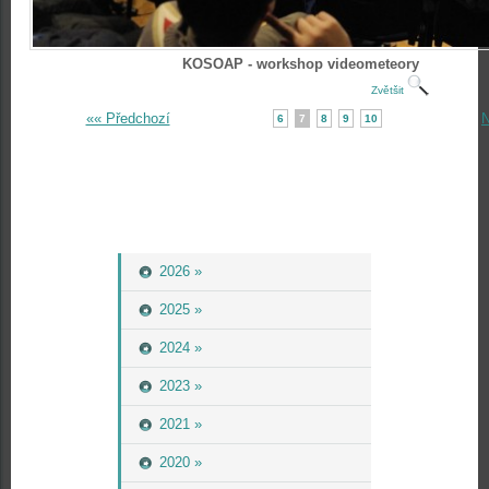
KOSOAP - workshop videometeory
Zvětšit
«« Předchozí
N
6
7
8
9
10
2026 »
2025 »
2024 »
2023 »
2021 »
2020 »