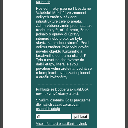
60 letech
Poslední roky jsou na Hvězdárně
Valašské Meziříčí ve znamení
velkých změn v základní
infrastruktuře celého areálu.
Zatím většina změn probíhala tak
trochu skrytě, ať už proto, že se
jednalo o opravy či úpravy
interiérů nebo proto, že byla
skryta za hradbou stromů. První
velkou změnou bylo vybudování
nového objektu Kulturního a
kreativního centra na ulici J. K.
Tyla a nyní se dostáváme do
další etapy, která je svou
povahou velmi zřetelná. Jedná se
o komplexní revitalizaci oplocení
a areálu hvězdárny.
Přihlašte se k odběru aktualit AKA,
novinek z hvězdárny a akcí:
S Vašimi osobními údaji pracujeme
dle našich
zásad zpracování
osobních údajů
.
Více informací o zasílání novinek