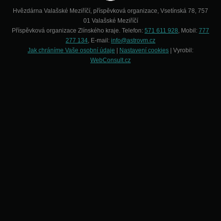
Hvězdárna Valašské Meziříčí, příspěvková organizace, Vsetínská 78, 757
01 Valašské Meziříčí
Příspěvková organizace Zlínského kraje. Telefon:
571 611 928
, Mobil:
777
277 134
, E-mail:
info@astrovm.cz
Jak chráníme Vaše osobní údaje
|
Nastavení cookies
| Vyrobil:
WebConsult.cz