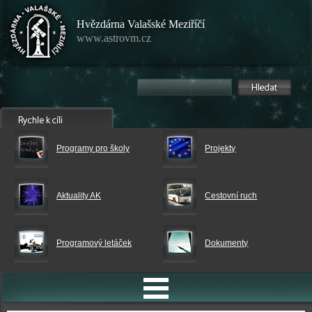
Hvězdárna Valašské Meziříčí
www.astrovm.cz
Programy pro školy
Projekty
Aktuality AK
Cestovní ruch
Programový letáček
Dokumenty