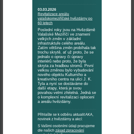
03.03.2026
Revitalizace areálu
valašskomeziříčské hvězdárny po
60 letech
Poslední roky jsou na Hvězdárně
Valašské Meziříčí ve znamení
velkých změn v základní
infrastruktuře celého areálu.
Zatím většina změn probíhala tak
trochu skrytě, ať už proto, že se
jednalo o opravy či úpravy
interiérů nebo proto, že byla
skryta za hradbou stromů. První
velkou změnou bylo vybudování
nového objektu Kulturního a
kreativního centra na ulici J. K.
Tyla a nyní se dostáváme do
další etapy, která je svou
povahou velmi zřetelná. Jedná se
o komplexní revitalizaci oplocení
a areálu hvězdárny.
Přihlašte se k odběru aktualit AKA,
novinek z hvězdárny a akcí:
S Vašimi osobními údaji pracujeme
dle našich
zásad zpracování