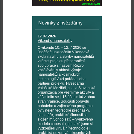
Novinky z hvězdárny
17.07.2026
Víkend s nanosatelity
O víkendu 10. – 12. 7 2026 se
úspěšně uskutečnila Víkendová
škola návrhu a stavby nanosatelitů
v rámci projektu přeshraniční
spolupráce s názvem Rozvoj
vzdělávání v oblasti vývoje
nanosatelitů a kosmických
technologií. Akci pořádali oba
partneři projektu, Hvězdárna
Valašské Meziříčí, p. o. a Slovenská
organizácia pre vesmírné aktivity a
zúčastnilo se ji 15 účastníků z obou
stran hranice. Součástí opravdu
bohatého a zajímavého programu
byly nejen teoretické přednášky,
semináře, praktické činnosti se
složením Schoolsatů – výukového
modelu cubesatu, ale také jsme si
vyzkoušeli virtuální technologie i
praktická pozorování kosmických