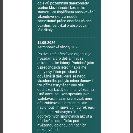
objektů pozemními dalekohledy,
včetně Mezinárodní kosmické
stanice. Po úspěšném absolvování
víkendové školy a nedělní
samostatné práce obdrželi všichni
účastníci certifikát o absolvování
této školy.
11.05.2026
Astronomické tábory 2026
Po dvouleté přestávce organizuje
hvězdárna pro děti a mládež
astronomické tábory. Podobně jako
v předchozích letech nabízíme
pobytový tábor pro starší a
odvážnější děti, které se nebojí
vícedenního pobytu mimo domov, i
tzv. příměstský tábor, kdy děti
docházejí každý den na hvězdárnu.
Obě akce jsou koncipovány jako
vzdělávací, naším cílem však není
děti zahlcovat informacemi, ale
nabídnout jim smysluplnou rekreaci
plnou her, zábavných úkolů,
dobrovolných sportovních aktivit a
především odpočinku pod
hvězdnou oblohou při nočních
pozorováních.