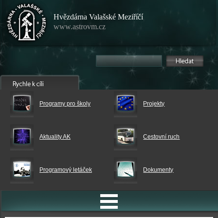
Hvězdárna Valašské Meziříčí
www.astrovm.cz
Programy pro školy
Projekty
Aktuality AK
Cestovní ruch
Programový letáček
Dokumenty