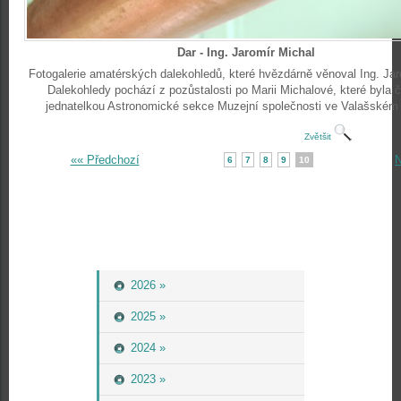
Dar - Ing. Jaromír Michal
Fotogalerie amatérských dalekohledů, které hvězdárně věnoval Ing. Jar
Dalekohledy pochází z pozůstalosti po Marii Michalové, které byla 
jednatelkou Astronomické sekce Muzejní společnosti ve Valašském 
Zvětšit
«« Předchozí
N
6
7
8
9
10
2026 »
2025 »
2024 »
2023 »