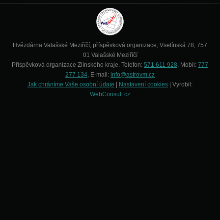
Hvězdárna Valašské Meziříčí, příspěvková organizace, Vsetínská 78, 757
01 Valašské Meziříčí
Příspěvková organizace Zlínského kraje. Telefon:
571 611 928
, Mobil:
777
277 134
, E-mail:
info@astrovm.cz
Jak chráníme Vaše osobní údaje
|
Nastavení cookies
| Vyrobil:
WebConsult.cz