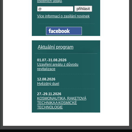
osobních údajů
.
Více informací o zasílání novinek
Aktuální program
01.07.-31.08.2026
Uzavření areálu z důvodu
revitalizace
12.08.2026
Hvězdný duel
27.-29.11.2026
KOSMONAUTIKA, RAKETOVÁ
TECHNIKA A KOSMICKÉ
TECHNOLOGIE