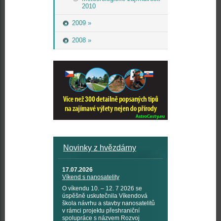
2010
2009 »
2008 »
Novinky z hvězdárny
17.07.2026
Víkend s nanosatelity
O víkendu 10. – 12. 7 2026 se
úspěšně uskutečnila Víkendová
škola návrhu a stavby nanosatelitů
v rámci projektu přeshraniční
spolupráce s názvem Rozvoj