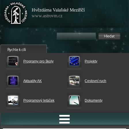
Hvězdárna Valašské Meziříčí
www.astrovm.cz
Programy pro školy
Projekty
Aktuality AK
Cestovní ruch
Programový letáček
Dokumenty