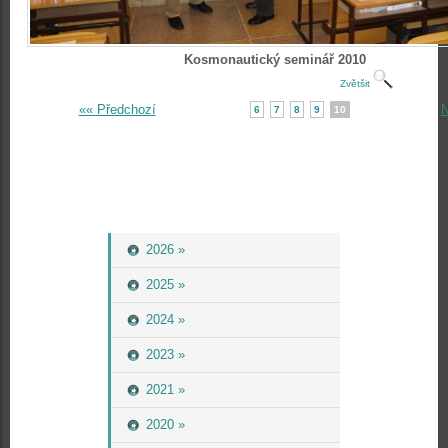
Kosmonautický seminář 2010
Zvětšit
«« Předchozí
N
6
7
8
9
10
2026 »
2025 »
2024 »
2023 »
2021 »
2020 »