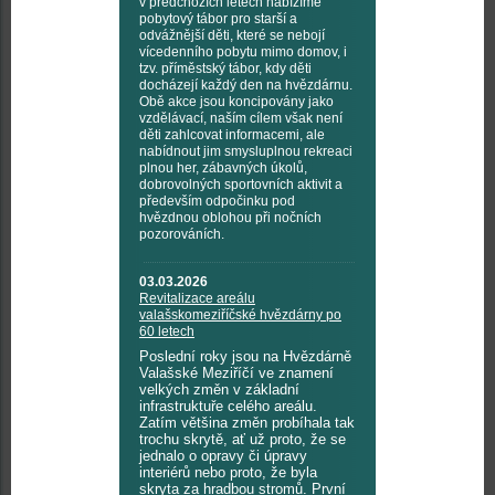
v předchozích letech nabízíme
pobytový tábor pro starší a
odvážnější děti, které se nebojí
vícedenního pobytu mimo domov, i
tzv. příměstský tábor, kdy děti
docházejí každý den na hvězdárnu.
Obě akce jsou koncipovány jako
vzdělávací, naším cílem však není
děti zahlcovat informacemi, ale
nabídnout jim smysluplnou rekreaci
plnou her, zábavných úkolů,
dobrovolných sportovních aktivit a
především odpočinku pod
hvězdnou oblohou při nočních
pozorováních.
03.03.2026
Revitalizace areálu
valašskomeziříčské hvězdárny po
60 letech
Poslední roky jsou na Hvězdárně
Valašské Meziříčí ve znamení
velkých změn v základní
infrastruktuře celého areálu.
Zatím většina změn probíhala tak
trochu skrytě, ať už proto, že se
jednalo o opravy či úpravy
interiérů nebo proto, že byla
skryta za hradbou stromů. První