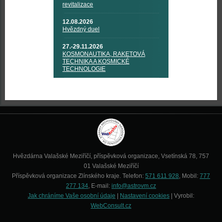
revitalizace
12.08.2026
Hvězdný duel
27.-29.11.2026
KOSMONAUTIKA, RAKETOVÁ
TECHNIKA A KOSMICKÉ
TECHNOLOGIE
Hvězdárna Valašské Meziříčí, příspěvková organizace, Vsetínská 78, 757
01 Valašské Meziříčí
Příspěvková organizace Zlínského kraje. Telefon:
571 611 928
, Mobil:
777
277 134
, E-mail:
info@astrovm.cz
Jak chráníme Vaše osobní údaje
|
Nastavení cookies
| Vyrobil:
WebConsult.cz