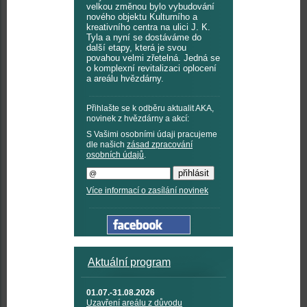
velkou změnou bylo vybudování
nového objektu Kulturního a
kreativního centra na ulici J. K.
Tyla a nyní se dostáváme do
další etapy, která je svou
povahou velmi zřetelná. Jedná se
o komplexní revitalizaci oplocení
a areálu hvězdárny.
Přihlašte se k odběru aktualit AKA,
novinek z hvězdárny a akcí:
S Vašimi osobními údaji pracujeme
dle našich
zásad zpracování
osobních údajů
.
Více informací o zasílání novinek
Aktuální program
01.07.-31.08.2026
Uzavření areálu z důvodu