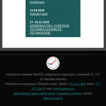
revitalizace
12.08.2026
Hvězdný duel
27.-29.11.2026
KOSMONAUTIKA, RAKETOVÁ
TECHNIKA A KOSMICKÉ
TECHNOLOGIE
Hvězdárna Valašské Meziříčí, příspěvková organizace, Vsetínská 78, 757
01 Valašské Meziříčí
Příspěvková organizace Zlínského kraje. Telefon:
571 611 928
, Mobil:
777
277 134
, E-mail:
info@astrovm.cz
Jak chráníme Vaše osobní údaje
|
Nastavení cookies
| Vyrobil:
WebConsult.cz