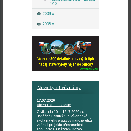
2010
2009 »
2008 »
Novinky z hvězdárny
17.07.2026
Víkend s nanosatelity
O víkendu 10. – 12. 7 2026 se
úspěšně uskutečnila Víkendová
škola návrhu a stavby nanosatelitů
v rámci projektu přeshraniční
spolupráce s názvem Rozvoj