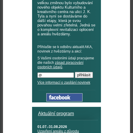
velkou změnou bylo vybudování
nového objektu Kulturního a
kreativního centra na ulici J. K.
Tyla a nyní se dostáváme do
další etapy, která je svou
povahou velmi zřetelná. Jedná se
o komplexní revitalizaci oplocení
a areálu hvězdárny.
Přihlašte se k odběru aktualit AKA,
novinek z hvězdárny a akcí:
S Vašimi osobními údaji pracujeme
dle našich
zásad zpracování
osobních údajů
.
Více informací o zasílání novinek
Aktuální program
01.07.-31.08.2026
Uzavření areálu z důvodu