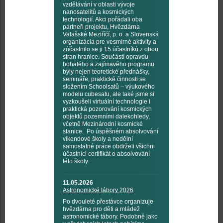
vzdělávání v oblasti vývoje
nanosatelitů a kosmických
technologií. Akci pořádali oba
partneři projektu, Hvězdárna
Valašské Meziříčí, p. o. a Slovenská
organizácia pre vesmírné aktivity a
zúčastnilo se ji 15 účastníků z obou
stran hranice. Součástí opravdu
bohatého a zajímavého programu
byly nejen teoretické přednášky,
semináře, praktické činnosti se
složením Schoolsatů – výukového
modelu cubesatu, ale také jsme si
vyzkoušeli virtuální technologie i
praktická pozorování kosmických
objektů pozemními dalekohledy,
včetně Mezinárodní kosmické
stanice. Po úspěšném absolvování
víkendové školy a nedělní
samostatné práce obdrželi všichni
účastníci certifikát o absolvování
této školy.
11.05.2026
Astronomické tábory 2026
Po dvouleté přestávce organizuje
hvězdárna pro děti a mládež
astronomické tábory. Podobně jako