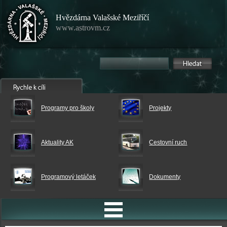
Hvězdárna Valašské Meziříčí
www.astrovm.cz
Programy pro školy
Projekty
Aktuality AK
Cestovní ruch
Programový letáček
Dokumenty