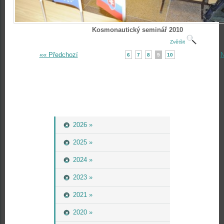
Kosmonautický seminář 2010
Zvětšit
«« Předchozí
N
6
7
8
9
10
2026 »
2025 »
2024 »
2023 »
2021 »
2020 »