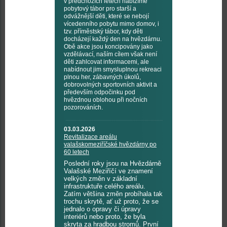
v předchozích letech nabízíme
pobytový tábor pro starší a
odvážnější děti, které se nebojí
vícedenního pobytu mimo domov, i
tzv. příměstský tábor, kdy děti
docházejí každý den na hvězdárnu.
Obě akce jsou koncipovány jako
vzdělávací, naším cílem však není
děti zahlcovat informacemi, ale
nabídnout jim smysluplnou rekreaci
plnou her, zábavných úkolů,
dobrovolných sportovních aktivit a
především odpočinku pod
hvězdnou oblohou při nočních
pozorováních.
03.03.2026
Revitalizace areálu
valašskomeziříčské hvězdárny po
60 letech
Poslední roky jsou na Hvězdárně
Valašské Meziříčí ve znamení
velkých změn v základní
infrastruktuře celého areálu.
Zatím většina změn probíhala tak
trochu skrytě, ať už proto, že se
jednalo o opravy či úpravy
interiérů nebo proto, že byla
skryta za hradbou stromů. První