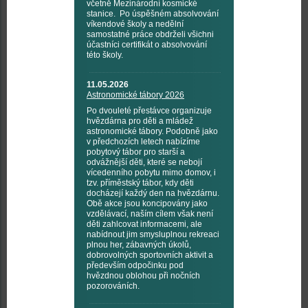
včetně Mezinárodní kosmické
stanice. Po úspěšném absolvování
víkendové školy a nedělní
samostatné práce obdrželi všichni
účastníci certifikát o absolvování
této školy.
11.05.2026
Astronomické tábory 2026
Po dvouleté přestávce organizuje
hvězdárna pro děti a mládež
astronomické tábory. Podobně jako
v předchozích letech nabízíme
pobytový tábor pro starší a
odvážnější děti, které se nebojí
vícedenního pobytu mimo domov, i
tzv. příměstský tábor, kdy děti
docházejí každý den na hvězdárnu.
Obě akce jsou koncipovány jako
vzdělávací, naším cílem však není
děti zahlcovat informacemi, ale
nabídnout jim smysluplnou rekreaci
plnou her, zábavných úkolů,
dobrovolných sportovních aktivit a
především odpočinku pod
hvězdnou oblohou při nočních
pozorováních.