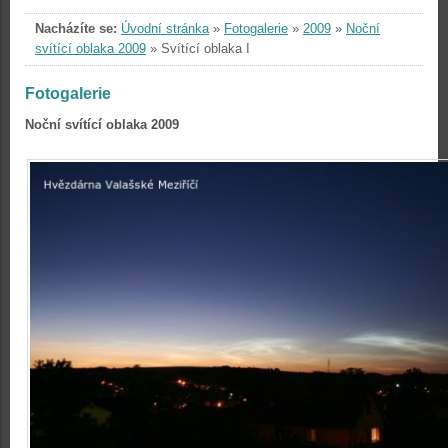
Nacházíte se:
Úvodní stránka
»
Fotogalerie
»
2009
»
Noční
svítící oblaka 2009
»
Svítící oblaka I
Fotogalerie
Noční svítící oblaka 2009