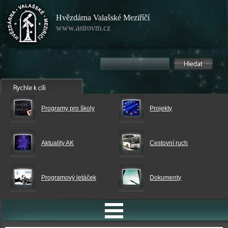
Hvězdárna Valašské Meziříčí
www.astrovm.cz
Programy pro školy
Projekty
Aktuality AK
Cestovní ruch
Programový letáček
Dokumenty