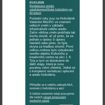
03.03.2026
Revitalizace areálu
valašskomeziříčské hvězdárny po
60 letech
Poslední roky jsou na Hvězdárně
Valašské Meziříčí ve znamení
velkých změn v základní
infrastruktuře celého areálu.
Zatím většina změn probíhala tak
trochu skrytě, ať už proto, že se
jednalo o opravy či úpravy
interiérů nebo proto, že byla
skryta za hradbou stromů. První
velkou změnou bylo vybudování
nového objektu Kulturního a
kreativního centra na ulici J. K.
Tyla a nyní se dostáváme do
další etapy, která je svou
povahou velmi zřetelná. Jedná se
o komplexní revitalizaci oplocení
a areálu hvězdárny.
Přihlašte se k odběru aktualit AKA,
novinek z hvězdárny a akcí:
S Vašimi osobními údaji pracujeme
dle našich
zásad zpracování
osobních údajů
.