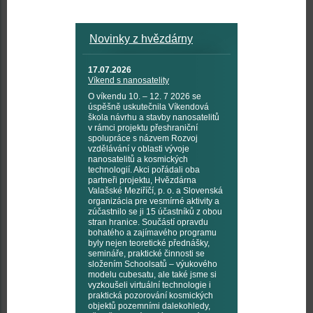
Novinky z hvězdárny
17.07.2026
Víkend s nanosatelity
O víkendu 10. – 12. 7 2026 se
úspěšně uskutečnila Víkendová
škola návrhu a stavby nanosatelitů
v rámci projektu přeshraniční
spolupráce s názvem Rozvoj
vzdělávání v oblasti vývoje
nanosatelitů a kosmických
technologií. Akci pořádali oba
partneři projektu, Hvězdárna
Valašské Meziříčí, p. o. a Slovenská
organizácia pre vesmírné aktivity a
zúčastnilo se ji 15 účastníků z obou
stran hranice. Součástí opravdu
bohatého a zajímavého programu
byly nejen teoretické přednášky,
semináře, praktické činnosti se
složením Schoolsatů – výukového
modelu cubesatu, ale také jsme si
vyzkoušeli virtuální technologie i
praktická pozorování kosmických
objektů pozemními dalekohledy,