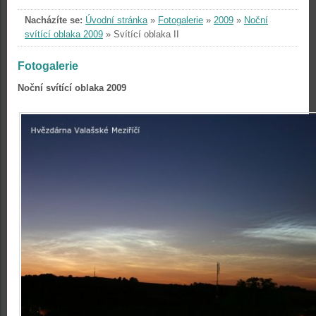
Nacházíte se:
Úvodní stránka
»
Fotogalerie
»
2009
»
Noční
svítící oblaka 2009
»
Svítící oblaka II
Fotogalerie
Noční svítící oblaka 2009