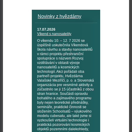
Novinky z hvězdárny
17.07.2026
Víkend s nanosatelity
O víkendu 10. – 12. 7 2026 se
úspěšně uskutečnila Víkendová
škola návrhu a stavby nanosatelitů
v rámci projektu přeshraniční
spolupráce s názvem Rozvoj
vzdělávání v oblasti vývoje
nanosatelitů a kosmických
technologií. Akci pořádali oba
partneři projektu, Hvězdárna
Valašské Meziříčí, p. o. a Slovenská
organizácia pre vesmírné aktivity a
zúčastnilo se ji 15 účastníků z obou
stran hranice. Součástí opravdu
bohatého a zajímavého programu
byly nejen teoretické přednášky,
semináře, praktické činnosti se
složením Schoolsatů – výukového
modelu cubesatu, ale také jsme si
vyzkoušeli virtuální technologie i
praktická pozorování kosmických
objektů pozemními dalekohledy,