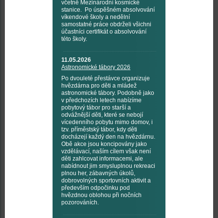
včetně Mezinárodní kosmické
stanice. Po úspěšném absolvování
víkendové školy a nedělní
samostatné práce obdrželi všichni
účastníci certifikát o absolvování
této školy.
11.05.2026
Astronomické tábory 2026
Po dvouleté přestávce organizuje
hvězdárna pro děti a mládež
astronomické tábory. Podobně jako
v předchozích letech nabízíme
pobytový tábor pro starší a
odvážnější děti, které se nebojí
vícedenního pobytu mimo domov, i
tzv. příměstský tábor, kdy děti
docházejí každý den na hvězdárnu.
Obě akce jsou koncipovány jako
vzdělávací, naším cílem však není
děti zahlcovat informacemi, ale
nabídnout jim smysluplnou rekreaci
plnou her, zábavných úkolů,
dobrovolných sportovních aktivit a
především odpočinku pod
hvězdnou oblohou při nočních
pozorováních.