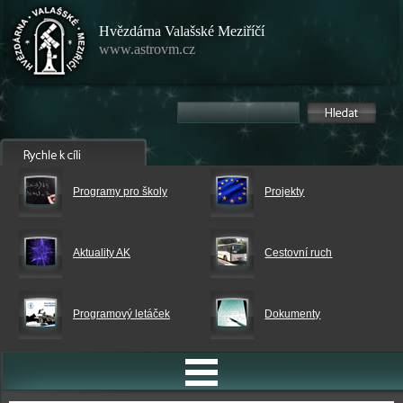
Hvězdárna Valašské Meziříčí
www.astrovm.cz
Programy pro školy
Projekty
Aktuality AK
Cestovní ruch
Programový letáček
Dokumenty