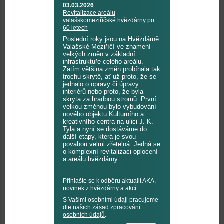
03.03.2026
Revitalizace areálu
valašskomeziříčské hvězdárny po
60 letech
Poslední roky jsou na Hvězdárně
Valašské Meziříčí ve znamení
velkých změn v základní
infrastruktuře celého areálu.
Zatím většina změn probíhala tak
trochu skrytě, ať už proto, že se
jednalo o opravy či úpravy
interiérů nebo proto, že byla
skryta za hradbou stromů. První
velkou změnou bylo vybudování
nového objektu Kulturního a
kreativního centra na ulici J. K.
Tyla a nyní se dostáváme do
další etapy, která je svou
povahou velmi zřetelná. Jedná se
o komplexní revitalizaci oplocení
a areálu hvězdárny.
Přihlašte se k odběru aktualit AKA,
novinek z hvězdárny a akcí:
S Vašimi osobními údaji pracujeme
dle našich
zásad zpracování
osobních údajů
.