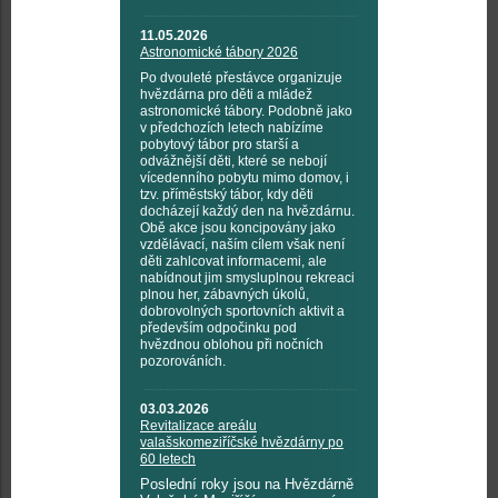
11.05.2026
Astronomické tábory 2026
Po dvouleté přestávce organizuje
hvězdárna pro děti a mládež
astronomické tábory. Podobně jako
v předchozích letech nabízíme
pobytový tábor pro starší a
odvážnější děti, které se nebojí
vícedenního pobytu mimo domov, i
tzv. příměstský tábor, kdy děti
docházejí každý den na hvězdárnu.
Obě akce jsou koncipovány jako
vzdělávací, naším cílem však není
děti zahlcovat informacemi, ale
nabídnout jim smysluplnou rekreaci
plnou her, zábavných úkolů,
dobrovolných sportovních aktivit a
především odpočinku pod
hvězdnou oblohou při nočních
pozorováních.
03.03.2026
Revitalizace areálu
valašskomeziříčské hvězdárny po
60 letech
Poslední roky jsou na Hvězdárně