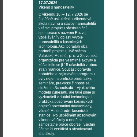
17.07.2026
Víkend s nanosatelity
O víkendu 10. – 12. 7 2026 se
úspěšně uskutečnila Víkendová
škola návrhu a stavby nanosatelitů
v rámci projektu přeshraniční
spolupráce s názvem Rozvoj
vzdělávání v oblasti vývoje
nanosatelitů a kosmických
technologií. Akci pořádali oba
partneři projektu, Hvězdárna
Valašské Meziříčí, p. o. a Slovenská
organizácia pre vesmírné aktivity a
zúčastnilo se ji 15 účastníků z obou
stran hranice. Součástí opravdu
bohatého a zajímavého programu
byly nejen teoretické přednášky,
semináře, praktické činnosti se
složením Schoolsatů – výukového
modelu cubesatu, ale také jsme si
vyzkoušeli virtuální technologie i
praktická pozorování kosmických
objektů pozemními dalekohledy,
včetně Mezinárodní kosmické
stanice. Po úspěšném absolvování
víkendové školy a nedělní
samostatné práce obdrželi všichni
účastníci certifikát o absolvování
této školy.