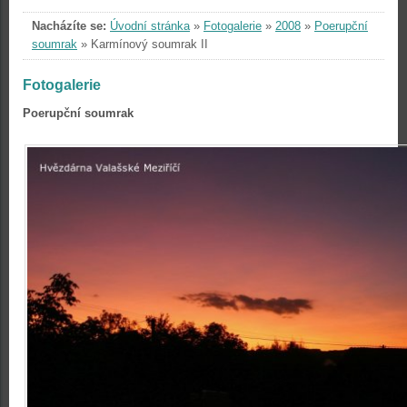
Nacházíte se:
Úvodní stránka
»
Fotogalerie
»
2008
»
Poerupční
soumrak
»
Karmínový soumrak II
Fotogalerie
Poerupční soumrak