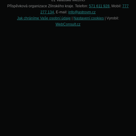
01 Valašské Meziříčí
Příspěvková organizace Zlínského kraje. Telefon:
571 611 928
, Mobil:
777
277 134
, E-mail:
info@astrovm.cz
Jak chráníme Vaše osobní údaje
|
Nastavení cookies
| Vyrobil:
WebConsult.cz