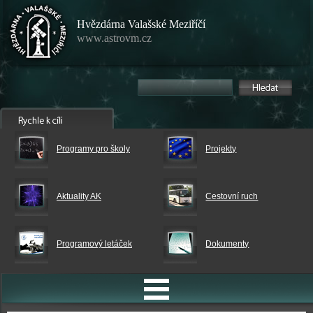
Hvězdárna Valašské Meziříčí
www.astrovm.cz
Programy pro školy
Projekty
Aktuality AK
Cestovní ruch
Programový letáček
Dokumenty