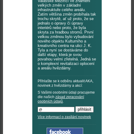
Valašské Meziříčí ve znamení
velkých změn v základní
infrastruktuře celého areálu.
Zatím většina změn probíhala tak
trochu skrytě, ať už proto, že se
jednalo o opravy či úpravy
interiérů nebo proto, že byla
skryta za hradbou stromů. První
velkou změnou bylo vybudování
nového objektu Kulturního a
kreativního centra na ulici J. K.
Tyla a nyní se dostáváme do
další etapy, která je svou
povahou velmi zřetelná. Jedná se
o komplexní revitalizaci oplocení
a areálu hvězdárny.
Přihlašte se k odběru aktualit AKA,
novinek z hvězdárny a akcí:
S Vašimi osobními údaji pracujeme
dle našich
zásad zpracování
osobních údajů
.
Více informací o zasílání novinek