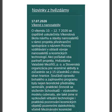
Novinky z hvězdárny
17.07.2026
Víkend s nanosatelity
O víkendu 10. – 12. 7 2026 se
úspěšně uskutečnila Víkendová
škola návrhu a stavby nanosatelitů
v rámci projektu přeshraniční
spolupráce s názvem Rozvoj
vzdělávání v oblasti vývoje
nanosatelitů a kosmických
technologií. Akci pořádali oba
partneři projektu, Hvězdárna
Valašské Meziříčí, p. o. a Slovenská
organizácia pre vesmírné aktivity a
zúčastnilo se ji 15 účastníků z obou
stran hranice. Součástí opravdu
bohatého a zajímavého programu
byly nejen teoretické přednášky,
semináře, praktické činnosti se
složením Schoolsatů – výukového
modelu cubesatu, ale také jsme si
vyzkoušeli virtuální technologie i
praktická pozorování kosmických
objektů pozemními dalekohledy,
včetně Mezinárodní kosmické