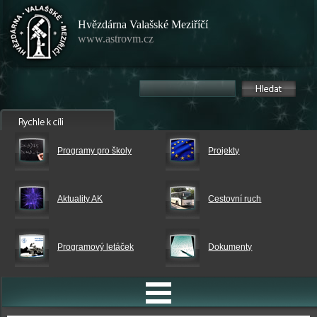
Hvězdárna Valašské Meziříčí
www.astrovm.cz
Programy pro školy
Projekty
Aktuality AK
Cestovní ruch
Programový letáček
Dokumenty