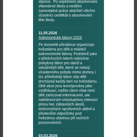
stanice. Po úspěšném absolvování
víkendové školy a nedělní
samostatné práce obdrželi všichni
účastníci certifikát o absolvování
této školy.
11.05.2026
Astronomické tábory 2026
Po dvouleté přestávce organizuje
hvězdárna pro děti a mládež
astronomické tábory. Podobně jako
v předchozích letech nabízíme
pobytový tábor pro starší a
odvážnější děti, které se nebojí
vícedenního pobytu mimo domov, i
tzv. příměstský tábor, kdy děti
docházejí každý den na hvězdárnu.
Obě akce jsou koncipovány jako
vzdělávací, naším cílem však není
děti zahlcovat informacemi, ale
nabídnout jim smysluplnou rekreaci
plnou her, zábavných úkolů,
dobrovolných sportovních aktivit a
především odpočinku pod
hvězdnou oblohou při nočních
pozorováních.
03.03.2026