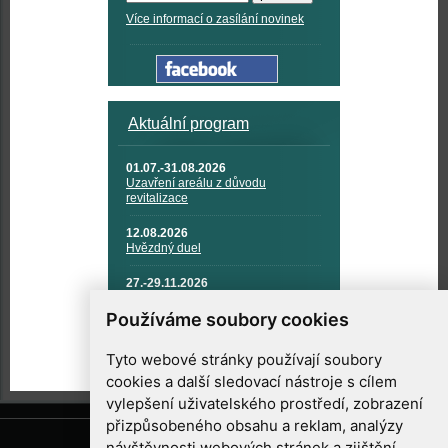
Více informací o zasílání novinek
Aktuální program
01.07.-31.08.2026
Uzavření areálu z důvodu
revitalizace
12.08.2026
Hvězdný duel
27.-29.11.2026
KOSMONAUTIKA, RAKETOVÁ
TECHNIKA A KOSMICKÉ
Používáme soubory cookies
TECHNOLOGIE
Tyto webové stránky používají soubory
cookies a další sledovací nástroje s cílem
vylepšení uživatelského prostředí, zobrazení
přizpůsobeného obsahu a reklam, analýzy
návštěvnosti webových stránek a zjištění