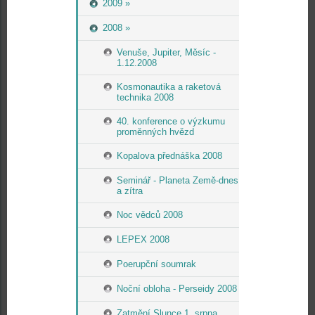
2009 »
2008 »
Venuše, Jupiter, Měsíc -
1.12.2008
Kosmonautika a raketová
technika 2008
40. konference o výzkumu
proměnných hvězd
Kopalova přednáška 2008
Seminář - Planeta Země-dnes
a zítra
Noc vědců 2008
LEPEX 2008
Poerupční soumrak
Noční obloha - Perseidy 2008
Zatmění Slunce 1. srpna