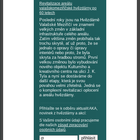
Revitalizace areálu
valašskomeziříčské hvězdárny po
60 letech
Poslední roky jsou na Hvězdárně
Valašské Meziříčí ve znamení
velkých změn v základní
infrastruktuře celého areálu.
Zatím většina změn probíhala tak
trochu skrytě, ať už proto, že se
jednalo o opravy či úpravy
interiérů nebo proto, že byla
skryta za hradbou stromů. První
velkou změnou bylo vybudování
nového objektu Kulturního a
kreativního centra na ulici J. K.
Tyla a nyní se dostáváme do
další etapy, která je svou
povahou velmi zřetelná. Jedná se
o komplexní revitalizaci oplocení
a areálu hvězdárny.
Přihlašte se k odběru aktualit AKA,
novinek z hvězdárny a akcí:
S Vašimi osobními údaji pracujeme
dle našich
zásad zpracování
osobních údajů
.