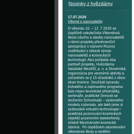
Novinky z hvězdárny
17.07.2026
Víkend s nanosatelity
O víkendu 10. – 12. 7 2026 se
úspěšně uskutečnila Víkendová
škola návrhu a stavby nanosatelitů
v rámci projektu přeshraniční
spolupráce s názvem Rozvoj
vzdělávání v oblasti vývoje
nanosatelitů a kosmických
technologií. Akci pořádali oba
partneři projektu, Hvězdárna
Valašské Meziříčí, p. o. a Slovenská
organizácia pre vesmírné aktivity a
zúčastnilo se ji 15 účastníků z obou
stran hranice. Součástí opravdu
bohatého a zajímavého programu
byly nejen teoretické přednášky,
semináře, praktické činnosti se
složením Schoolsatů – výukového
modelu cubesatu, ale také jsme si
vyzkoušeli virtuální technologie i
praktická pozorování kosmických
objektů pozemními dalekohledy,
včetně Mezinárodní kosmické
stanice. Po úspěšném absolvování
víkendové školy a nedělní