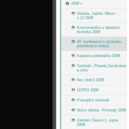
2008 »
Venuše, Jupiter, Měsíc -
1.12.2008
Kosmonautika a raketová
technika 2008
40. konference o výzkumu
proměnných hvězd
Kopalova přednáška 2008
Seminář - Planeta Země-dnes
a zítra
Noc vědců 2008
LEPEX 2008
Poerupční soumrak
Noční obloha - Perseidy 2008
Zatmění Slunce 1. srpna
2008