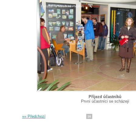
Příjezd účastníků
První účastníci se scházejí
«« Předchozí
16