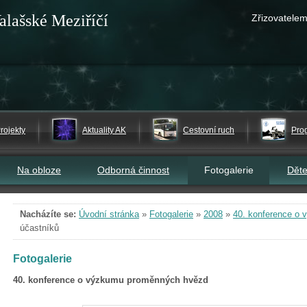
alašské Meziříčí
Zřizovatelem
rojekty
Aktuality AK
Cestovní ruch
Pro
Na obloze
Odborná činnost
Fotogalerie
Dět
Nacházíte se:
Úvodní stránka
»
Fotogalerie
»
2008
»
40. konference o
účastníků
Fotogalerie
40. konference o výzkumu proměnných hvězd