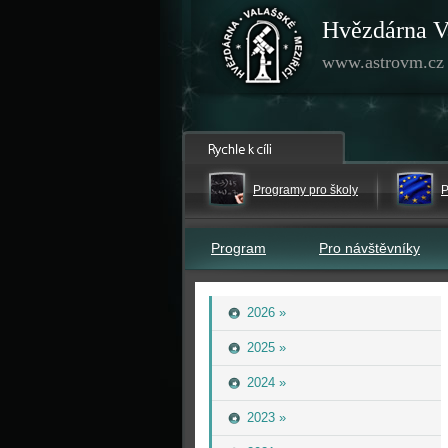
Hvězdárna V
www.astrovm.cz
Programy pro školy
P
Program
Pro návštěvníky
2026 »
2025 »
2024 »
2023 »