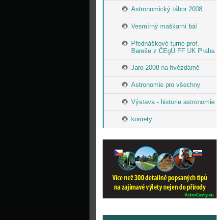
Astronomický tábor 2008
Vesmírný maškarní bál
Přednáškové turné prof.
Bareše z ČEgÚ FF UK Praha
Jaro 2008 na hvězdárně
Astronomie pro všechny
Výstava - historie astronomie
komety