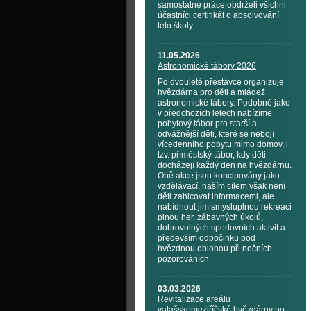
samostatné práce obdrželi všichni
účastníci certifikát o absolvování
této školy.
11.05.2026
Astronomické tábory 2026
Po dvouleté přestávce organizuje
hvězdárna pro děti a mládež
astronomické tábory. Podobně jako
v předchozích letech nabízíme
pobytový tábor pro starší a
odvážnější děti, které se nebojí
vícedenního pobytu mimo domov, i
tzv. příměstský tábor, kdy děti
docházejí každý den na hvězdárnu.
Obě akce jsou koncipovány jako
vzdělávací, naším cílem však není
děti zahlcovat informacemi, ale
nabídnout jim smysluplnou rekreaci
plnou her, zábavných úkolů,
dobrovolných sportovních aktivit a
především odpočinku pod
hvězdnou oblohou při nočních
pozorováních.
03.03.2026
Revitalizace areálu
valašskomeziříčské hvězdárny po