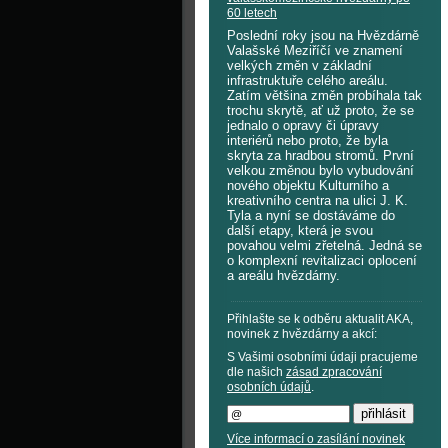
60 letech
Poslední roky jsou na Hvězdárně
Valašské Meziříčí ve znamení
velkých změn v základní
infrastruktuře celého areálu.
Zatím většina změn probíhala tak
trochu skrytě, ať už proto, že se
jednalo o opravy či úpravy
interiérů nebo proto, že byla
skryta za hradbou stromů. První
velkou změnou bylo vybudování
nového objektu Kulturního a
kreativního centra na ulici J. K.
Tyla a nyní se dostáváme do
další etapy, která je svou
povahou velmi zřetelná. Jedná se
o komplexní revitalizaci oplocení
a areálu hvězdárny.
Přihlašte se k odběru aktualit AKA,
novinek z hvězdárny a akcí:
S Vašimi osobními údaji pracujeme
dle našich
zásad zpracování
osobních údajů
.
Více informací o zasílání novinek