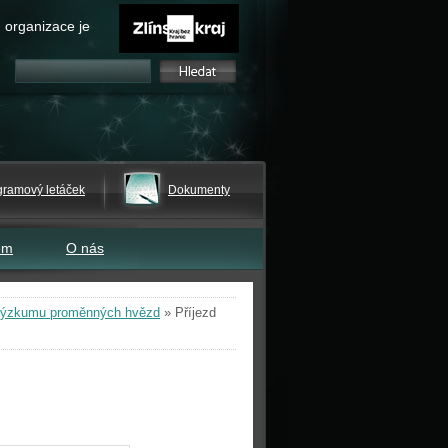
 organizace je
gramový letáček
Dokumenty
em
O nás
 výzkumu proměnných hvězd
»
Příjezd